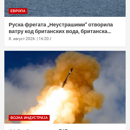
ЕВРОПА
Руска фрегата „Неустрашими“ отворила
ватру код британских вода, британска
морнарица појачала праћење
8. август 2026. | 16:20
ВОЈНА ИНДУСТРИЈА