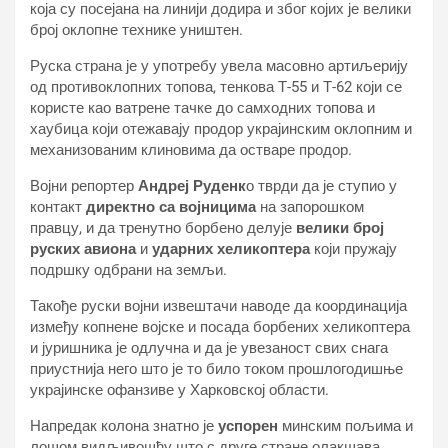
која су посејана на линији додира и због којих је велики
број оклопне технике уништен.
Руска страна је у употребу увела масовно артиљерију
од противоклопних топова, тенкова Т-55 и Т-62 који се
користе као ватрене тачке до самходних топова и
хаубица који отежавају продор украјинским оклопним и
механизованим клиновима да остваре продор.
Војни репортер
Андреј Руденк
о тврди да је ступио у
контакт
директно са војницима
на запорошком
правцу, и да тренутно борбено делује
велики број
руских авиона
и
ударних хеликоптера
који пружају
подршку одбрани на земљи.
Такође руски војни извештачи наводе да координација
између копнене војске и посада борбених хеликоптера
и јуришника је одлучна и да је увезаност свих снага
приустнија него што је то било током прошлогодишње
украјинске офанзиве у Харковској области.
Напредак колона знатно је
успорен
минским пољима и
лошом видљивошћу што с друге стране олакшава