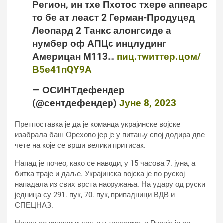
Регион, ин тхе Пхотос тхере аппеарс
то бе ат леаст 2 Герман-Продуцед
Леопард 2 Танкс алонгсиде а
нумбер оф АПЦс инцлудинг
Америцан М113…
пиц.тwиттер.цом/
В5е41пQY9А
— ОСИНТдефендер
(@сентдефендер)
Јуне 8, 2023
Претпоставка је да је команда украјинске војске
изабрала баш Орехово јер је у питању спој додира две
чете на које се врши велики притисак.
Напад је почео, како се наводи, у 15 часова 7. јуна, а
битка траје и даље. Украјинска војска је по руској
нападала из свих врста наоружања. На удару од руски
једница су 291. пук, 70. пук, припадници ВДВ и
СПЕЦНАЗ.