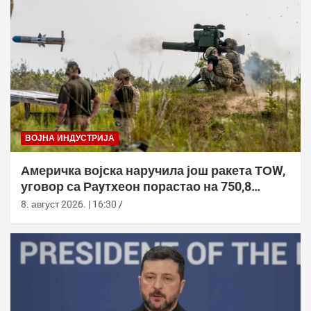
ВОЈНА ИНДУСТРИЈА
Америчка војска наручила још ракета ТОW,
уговор са Раyтхеон порастао на 750,8
милиона долара
8. август 2026. | 16:30