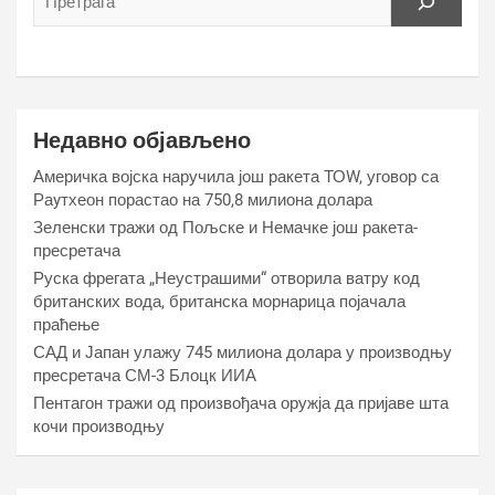
Недавно објављено
Америчка војска наручила још ракета ТОW, уговор са
Раyтхеон порастао на 750,8 милиона долара
Зеленски тражи од Пољске и Немачке још ракета-
пресретача
Руска фрегата „Неустрашими“ отворила ватру код
британских вода, британска морнарица појачала
праћење
САД и Јапан улажу 745 милиона долара у производњу
пресретача СМ-3 Блоцк ИИА
Пентагон тражи од произвођача оружја да пријаве шта
кочи производњу