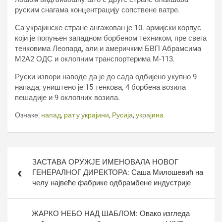
руским снагама концентрацију сопствене ватре.
Са украјинске стране ангажован је 10. армијски корпус
који је попуњен западном борбеном техником, пре свега
тенковима Леопард, али и америчким БВП Абрамсима
М2А2 ОДС и оклопним транспортерима М-113.
Руски извори наводе да је до сада одбијено укупно 9
напада, уништено је 15 тенкова, 4 борбена возила
пешадије и 9 оклопних возила.
Ознаке:
напад
,
рат у украјини
,
Русија
,
украјина
Кретање
ЗАСТАВА ОРУЖЈЕ ИМЕНОВАЛА НОВОГ
чланка
ГЕНЕРАЛНОГ ДИРЕКТОРА: Саша Милошевић на
челу највеће фабрике одбрамбене индустрије
ЖАРКО НЕБО НАД ШАБЛОМ: Овако изгледа