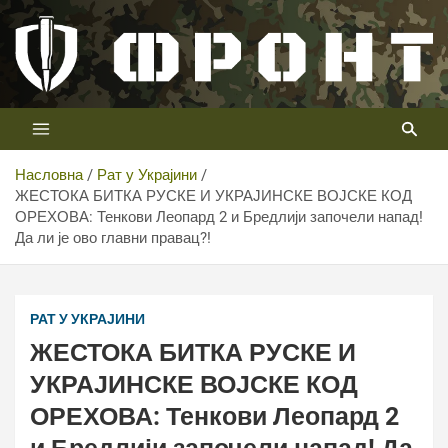
Скип
то
цонтент
Први војни канал у Србији
Телевизија ФРОНТ
Насловна
Рат у Украјини
ЖЕСТОКА БИТКА РУСКЕ И УКРАЈИНСКЕ ВОЈСКЕ КОД
ОРЕХОВА: Тенкови Леопард 2 и Бредлији започели напад!
Да ли је ово главни правац?!
РАТ У УКРАЈИНИ
ЖЕСТОКА БИТКА РУСКЕ И
УКРАЈИНСКЕ ВОЈСКЕ КОД
ОРЕХОВА: Тенкови Леопард 2