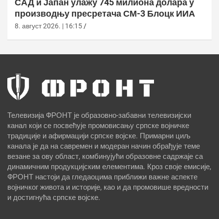
САД и Јапан улажу 745 милиона долара у
производњу пресретача СМ-3 Блоцк ИИА
8. август 2026. | 16:15
Телевизија ФРОНТ је образовно-забавни телевизијски
канал који се посвећује промовисању српске војничке
традиције и афирмацији српске војске. Примарни циљ
канала је да на савремен и модеран начин обрађује теме
везане за ову област, комбинујући образовне садржаје са
динамичним продукцијским елементима. Кроз своје емисије,
ФРОНТ настоји да гледаоцима приближи важне аспекте
војничког живота и историје, као и да промовише вредности
и достигнућа српске војске.