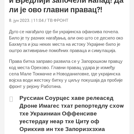
и Бредлији започели напад! Да
ли је ово главни правац?!
8. јун 2023. | 11:04
ТВ ФРОНТ
Дуго се нагађало где би украјинска офанзива почела.
Било је ту разних нагађања, али оно што се десило око
Бахмута и још неких места на истоку Украјине било је
оштро активирање помоћних праваца и симулација.
Права битка заправо развила се у Запорошком правцу
код места Орехово. Главни правац удара је између
села Мале Токмачке и Новоданиловке, где украјинска
војска води жестоку битку у циљу покушаја да пробије
фронт у рејону Работина.
Руссиан Соурцес хаве релеасед
Дроне Имагес тхат репортедлy схоw
тхе Украиниан Оффенсиве
yестердаy неар тхе Цитy оф
Орикхив ин тхе Запоризхзхиа