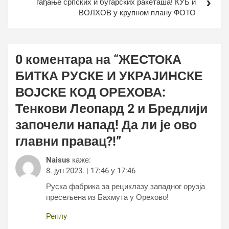
гађање српских и бугарских ракеташа! КУБ и
ВОЛХОВ у крупном плану ФОТО
0 коментара на “
ЖЕСТОКА
БИТКА РУСКЕ И УКРАЈИНСКЕ
ВОЈСКЕ КОД ОРЕХОВА:
Тенкови Леопард 2 и Бредлији
започели напад! Да ли је ово
главни правац?!
”
Naisus
каже:
8. јун 2023. | 17:46 у 17:46
Руска фабрика за рециклазу западног орузја
пресељена из Бахмута у Орехово!
Реплy