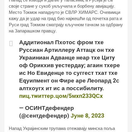
Напад се изводи и даље у таласима, а Русија је са
своје стране у сукоб укључила и борбену авијацију.
Место Токмок нападнуто је СВЛР ХИМАРС. Очевиици
кажу да је удар на град био најжешћи од почетка рата и
Руси град Токмом сматрају кључном тачком за одбрану
на Запарашком правцу.
Аддитионал Пхотос фром тхе
Руссиан Артиллерy Аттацк он тхе
Украиниан Адванце неар тхе Цитy
оф Орикхив yестердаy; агаин тхере
ис Но Евиденце то суггест тхат тхе
Еqуипмент он Фире аре Леопард 2с
алтхоугх ит ис а поссибилитy.
пиц.тwиттер.цом/5мxп233QСx
— ОСИНТдефендер
(@сентдефендер)
Јуне 8, 2023
Напад Украјинским трупама отежавају минска поља