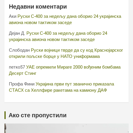
Недавни коментари
Аки
Руски С-400 за недељу дана оборио 24 украјинска
авиона новом тактиком заседе
Дејан Д.
Руски С-400 за недељу дана оборио 24
украјинска авиона новом тактиком заседе
Слободан
Руски војници тврде да су код Краснојарског
открили пољске борце у НАТО униформама
петко57
УАЕ опремили Мираге 2000 вођеним бомбама
Десерт Стинг
Профа Фини
Украјина први пут званично приказала
СТАСХ са Хеллфире ракетама на камиону ДАФ
Ако сте пропустили