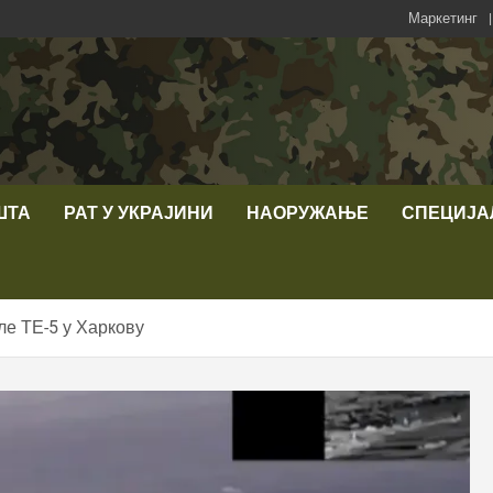
Маркетинг
ШТА
РАТ У УКРАЈИНИ
НАОРУЖАЊЕ
СПЕЦИЈА
е ТЕ-5 у Харкову