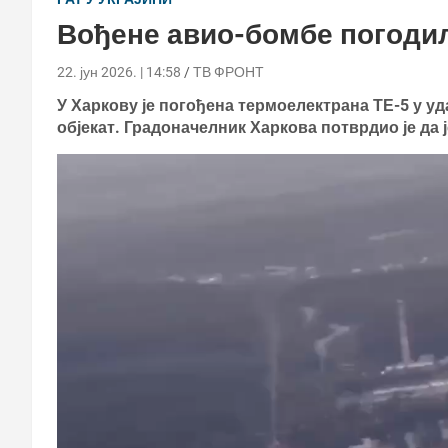
Вођене авио-бомбе погодил
22. јун 2026. | 14:58
ТВ ФРОНТ
У Харкову је погођена термоелектрана ТЕ-5 у у
објекат. Градоначелник Харкова потврдио је да 