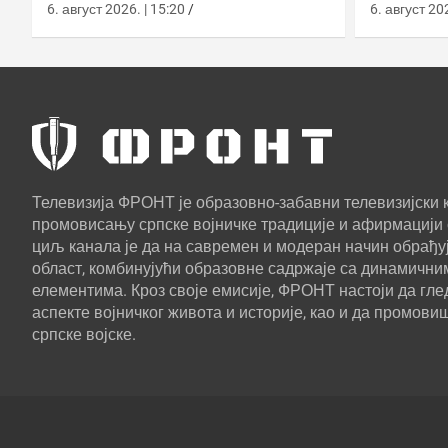
2026. години
са капс
6. август 2026. | 15:20
6. август 202
Телевизија ФРОНТ је образовно-забавни телевизијски к
промовисању српске војничке традиције и афирмацији 
циљ канала је да на савремен и модеран начин обрађуј
област, комбинујући образовне садржаје са динамични
елементима. Кроз своје емисије, ФРОНТ настоји да г
аспекте војничког живота и историје, као и да промови
српске војске.