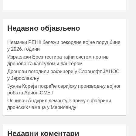
Недавно објављено
Немачки РЕНК бележи рекордне војне поруџбине
у 2026. години
Израелски Ерез тестира тајни систем против
дронова са капсулом и лансером
Дронови погодили рафинерију Славнефт-ЈАНОС
у Јарослављу
Јужна Кореја покреће серијску производњу војног
робота Арион-СМЕТ
Оснивач Андурил демантује причу о фабрици
дронских чамаца у Мериленду
Недавни коментари