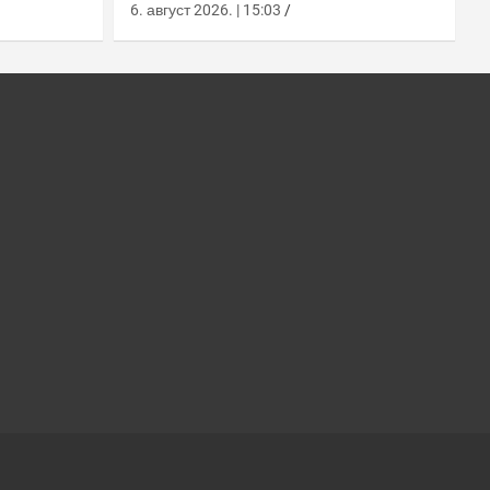
у
робота Арион-СМЕТ
6. август 2026. | 15:03