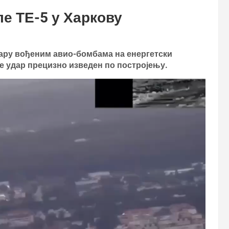
е ТЕ-5 у Харкову
дару вођеним авио-бомбама на енергетски
је удар прецизно изведен по постројењу.