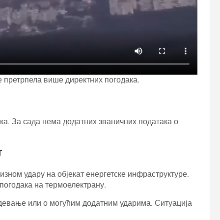
 претрпела више директних погодака.
ка. За сада нема додатних званичних података о
т
цизном удару на објекат енергетске инфраструктуре.
погодака на термоелектрану.
девање или о могућим додатним ударима. Ситуација