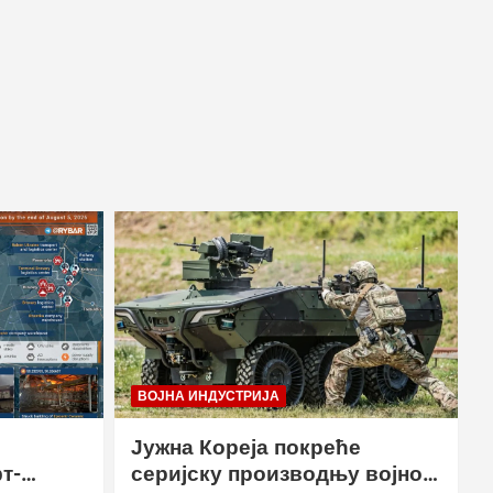
ВОЈНА ИНДУСТРИЈА
Јужна Кореја покреће
т-
серијску производњу војног