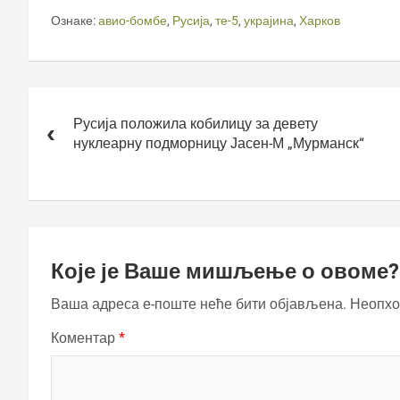
Ознаке:
авио-бомбе
,
Русија
,
те-5
,
украјина
,
Харков
Кретање
чланка
Русија положила кобилицу за девету
нуклеарну подморницу Јасен-М „Мурманск“
Које је Ваше мишљење о овоме?
Ваша адреса е-поште неће бити објављена.
Неопхо
Коментар
*