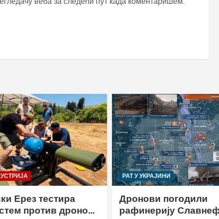
регледачу веба за следећи пут када коментаришем.
ДУСТРИЈА
РАТ У УКРАЈИНИ
ки Ерез тестира
Дронови погодили
истем против дронова
рафинерију Славнеф