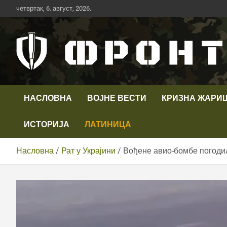
Скип
четвртак, 6. август, 2026.
то
цонтент
Први војни канал у Србији
Телевизија ФРОНТ
НАСЛОВНА
ВОЈНЕ ВЕСТИ
КРИЗНА ЖАРИ
ИСТОРИЈА
ЛАТИНИЦА
Насловна
Рат у Украјини
Вођене авио-бомбе погодил