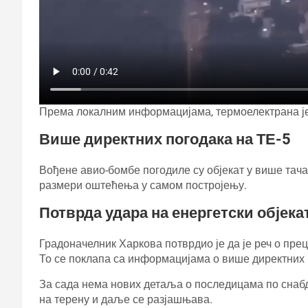
Према локалним информацијама, термоелектрана је
Више директних погодака на ТЕ-5
Вођене авио-бомбе погодиле су објекат у више тача
размери оштећења у самом постројењу.
Потврда удара на енергетски објека
Градоначелник Харкова потврдио је да је реч о пре
То се поклапа са информацијама о више директних 
За сада нема нових детаља о последицама по снаб
на терену и даље се разјашњава.