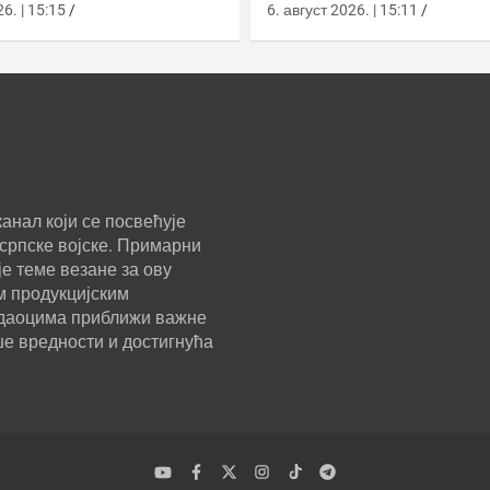
улом и лансером
ЈАНОС у Јарослављ
6. | 15:15
6. август 2026. | 15:11
анал који се посвећује
српске војске. Примарни
е теме везане за ову
м продукцијским
ледаоцима приближи важне
ше вредности и достигнућа