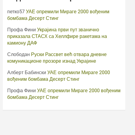
петко57
УАЕ опремили Мираге 2000 вођеним
бомбама Десерт Стинг
Профа Фини
Украјина први пут званично
приказала СТАСХ са Хеллфире ракетама на
камиону ДАФ
Слободан
Руски Рассвет већ отвара дневне
комуникационе прозоре изнад Украјине
Алберт Бабински
УАЕ опремили Мираге 2000
вођеним бомбама Десерт Стинг
Профа Фини
УАЕ опремили Мираге 2000 вођеним
бомбама Десерт Стинг