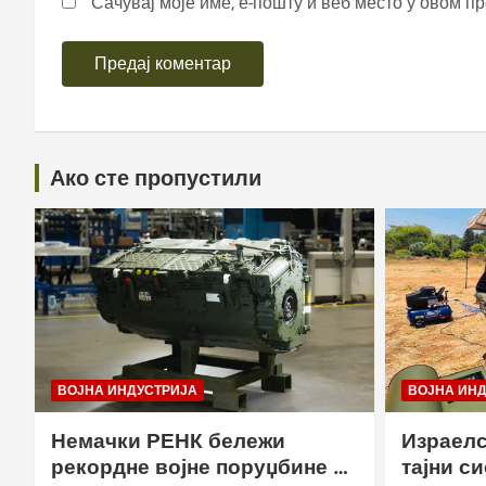
Сачувај моје име, е-пошту и веб место у овом п
Ако сте пропустили
ВОЈНА ИНДУСТРИЈА
ВОЈНА ИН
Немачки РЕНК бележи
Израелс
рекордне војне поруџбине у
тајни с