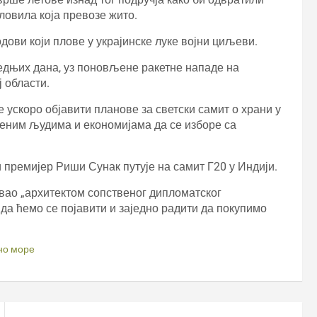
ловила која превозе жито.
родови који плове у украјинске луке војни циљеви.
ледњих дана, уз поновљене ракетне нападе на
 области.
 ускоро објавити планове за светски самит о храни у
женим људима и економијама да се изборе са
 премијер Риши Сунак путује на самит Г20 у Индији.
вао „архитектом сопственог дипломатског
у да ћемо се појавити и заједно радити да покупимо
но море