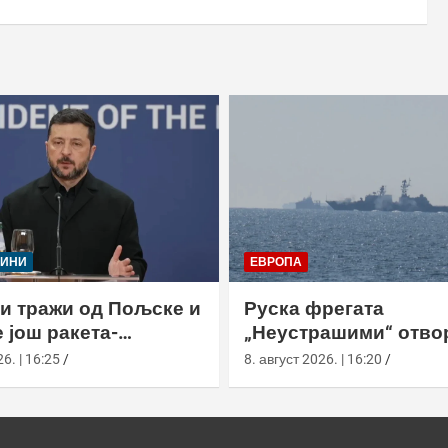
ЈИНИ
ЕВРОПА
и тражи од Пољске и
Руска фрегата
 још ракета-
„Неустрашими“ отво
ача
ватру код британски
6. | 16:25
8. август 2026. | 16:20
британска морнариц
појачала праћење