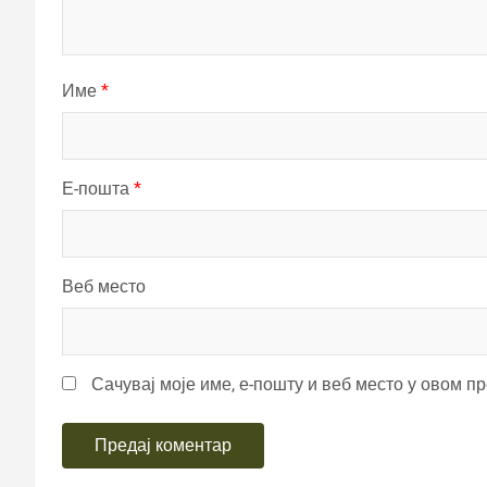
Име
*
Е-пошта
*
Веб место
Сачувај моје име, е-пошту и веб место у овом п