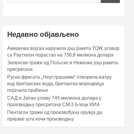
Недавно објављено
Америчка војска наручила још ракета ТОW, уговор
са Раyтхеон порастао на 750,8 милиона долара
Зеленски тражи од Пољске и Немачке још ракета-
пресретача
Руска фрегата „Неустрашими“ отворила ватру
код британских вода, британска морнарица
појачала праћење
САД и Јапан улажу 745 милиона долара у
производњу пресретача СМ-3 Блоцк ИИА
Пентагон тражи од произвођача оружја да
пријаве шта кочи производњу