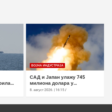
ВОЈНА ИНДУСТРИЈА
САД и Јапан улажу 745
рила
милиона долара у
х вода,
производњу пресретача
8. август 2026. | 16:15
а
СМ-3 Блоцк ИИА