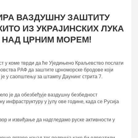
ИРА ВАЗДУШНУ ЗАШТИТУ
ИТО ИЗ УКРАЈИНСКИХ ЛУКА
 НАД ЦРНИМ МОРЕМ!
кст у коме тврди да ће Уједињено Краљевство послати
ловства РАФ да заштите црноморске бродове који
је у саопштењу за штампу Даунинг стрита 7.
ло је да обезбеђује ваздушну безбедност
ну инфраструктуру у јулу ове године, када се Русија
зор и извиђање да надгледамо руске активности у
врше летове изнад тог подручја како би одвратили