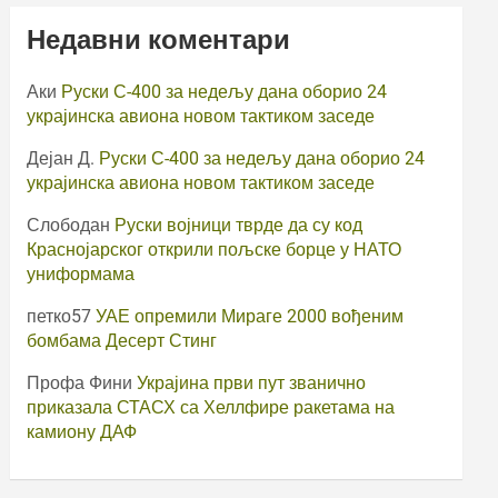
Недавни коментари
Аки
Руски С-400 за недељу дана оборио 24
украјинска авиона новом тактиком заседе
Дејан Д.
Руски С-400 за недељу дана оборио 24
украјинска авиона новом тактиком заседе
Слободан
Руски војници тврде да су код
Краснојарског открили пољске борце у НАТО
униформама
петко57
УАЕ опремили Мираге 2000 вођеним
бомбама Десерт Стинг
Профа Фини
Украјина први пут званично
приказала СТАСХ са Хеллфире ракетама на
камиону ДАФ