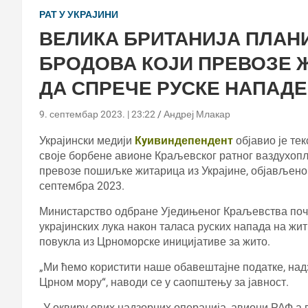
РАТ У УКРАЈИНИ
ВЕЛИКА БРИТАНИЈА ПЛАН
БРОДОВА КОЈИ ПРЕВОЗЕ Ж
ДА СПРЕЧЕ РУСКЕ НАПАДЕ
9. септембар 2023. | 23:22
Андреј Млакар
Украјински медији
Кyивиндепендент
објавио је те
своје борбене авионе Краљевског ратног ваздухоп
превозе пошиљке житарица из Украјине, објављено 
септембра 2023.
Министарство одбране Уједињеног Краљевства поче
украјинских лука након таласа руских напада на жит
повукла из Црноморске иницијативе за жито.
„Ми ћемо користити наше обавештајне податке, над
Црном мору“, наводи се у саопштењу за јавност.
„У оквиру ових надзорних операција, авиони РАФ-а 