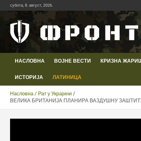
Скип
субота, 8. август, 2026.
то
цонтент
Први војни канал у Србији
Телевизија ФРОНТ
НАСЛОВНА
ВОЈНЕ ВЕСТИ
КРИЗНА ЖАРИ
ИСТОРИЈА
ЛАТИНИЦА
Насловна
Рат у Украјини
ВЕЛИКА БРИТАНИЈА ПЛАНИРА ВАЗДУШНУ ЗАШТИТУ