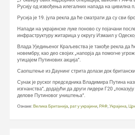
Русију од извођења илегалних напада на цивилна п
Русија је 19. јула рекла да ће сматрати да су сви б
Напади на украјинске луке поново су појачани пос
инфраструктуру житарица у округу Измаил у Одеској
Влада Уједињеног Краљевства је такође рекла да ће
новембру, као део својих „напорја да помогне угро
утицајем Путинових акција“.
Саопштење из Даунинг стрита долази док британски
Сунак је руског председника Владимира Путина наз
изгнанства“, додајући да други лидери Г20 „показуј
делове Путиновог уништења“.
Ознаке:
Велика Британија
,
рат у украјини
,
РАФ
,
Украјина
,
Цр
Кретање