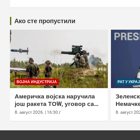
Ако сте пропустили
ВОЈНА ИНДУСТРИЈА
РАТ У УКРА
Америчка војска наручила
Зеленск
још ракета ТОW, уговор са
Немачке
Раyтхеон порастао на 750,8
пресрет
8. август 2026. | 16:30
8. август 202
милиона долара