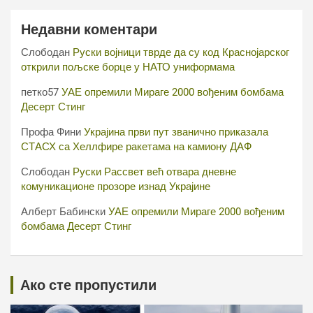
Недавни коментари
Слободан
Руски војници тврде да су код Краснојарског
открили пољске борце у НАТО униформама
петко57
УАЕ опремили Мираге 2000 вођеним бомбама
Десерт Стинг
Профа Фини
Украјина први пут званично приказала
СТАСХ са Хеллфире ракетама на камиону ДАФ
Слободан
Руски Рассвет већ отвара дневне
комуникационе прозоре изнад Украјине
Алберт Бабински
УАЕ опремили Мираге 2000 вођеним
бомбама Десерт Стинг
Ако сте пропустили