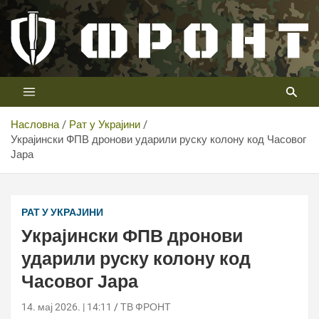
Скип
то
цонтент
Први војни канал у Србији
Телевизија ФРОНТ
Насловна
Рат у Украјини
Украјински ФПВ дронови ударили руску колону код Часовог
Јара
РАТ У УКРАЈИНИ
Украјински ФПВ дронови
ударили руску колону код
Часовог Јара
14. мај 2026. | 14:11
ТВ ФРОНТ