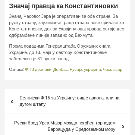
Значај правца ка Константиновки
Значај Часовог Јара је оперативан за обе стране. За
руску страну, заузимање града отвара нове прилазе ка
Константиновки, док за Украјину овај правац остаје део
одбрамбене линије западно од Бахмута.
Према подацима Генералштаба Оружаних снага
Украјине, до 13. маја у сектору Константиновке
забележен је 31 руски напад.
Ознаке:
ФПВ дронови
,
Донбас
,
Русија
,
украјина
,
Часов Јар
Кретање
Белгијски Ф-16 за Украјину: више авиона, али на
чланка
дугом штапу
Руски брод Урса Мајор можда погођен торпедом
Баррацуда у Средоземном мору