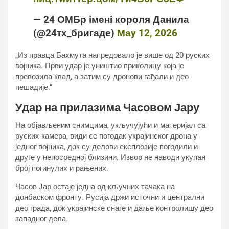
— 24 ОМБр імені короля Данила
(@24тх_бригаде)
Маy 12, 2026
„Из правца Бахмута напредовало је више од 20 руских
војника. Први удар је уништио приколицу која је
превозила квад, а затим су дронови гађали и део
пешадије.“
Удар на прилазима Часовом Јару
На објављеним снимцима, укључујући и материјал са
руских камера, види се погодак украјинског дрона у
једног војника, док су делови експлозије погодили и
друге у непосредној близини. Извор не наводи укупан
број погинулих и рањених.
Часов Јар остаје једна од кључних тачака на
донбаском фронту. Русија држи источни и централни
део града, док украјинске снаге и даље контролишу део
западног дела.