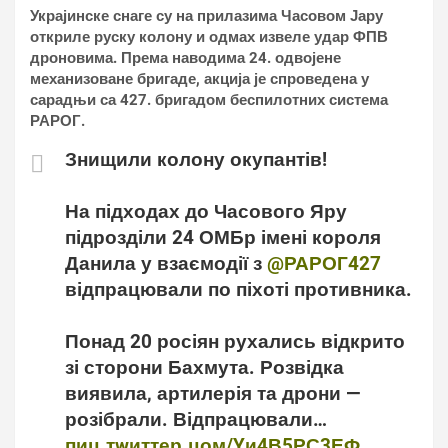
Украјинске снаге су на прилазима Часовом Јару
откриле руску колону и одмах извеле удар ФПВ
дроновима. Према наводима 24. одвојене
механизоване бригаде, акција је спроведена у
сарадњи са 427. бригадом беспилотних система
РАРОГ.
Знищили колону окупантів!
На підходах до Часового Яру
підрозділи 24 ОМБр імені короля
Данила у взаємодії з
@РАРОГ427
відпрацювали по піхоті противника.
Понад 20 росіян рухались відкрито
зі сторони Бахмута. Розвідка
виявила, артилерія та дрони —
розібрали. Відпрацювали…
пиц.тwиттер.цом/Yи4В5РС3ЕФ