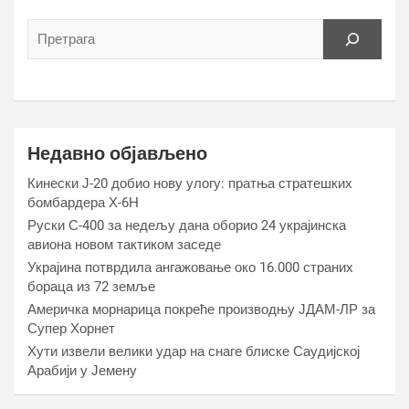
Недавно објављено
Кинески Ј-20 добио нову улогу: пратња стратешких
бомбардера Х-6Н
Руски С-400 за недељу дана оборио 24 украјинска
авиона новом тактиком заседе
Украјина потврдила ангажовање око 16.000 страних
бораца из 72 земље
Америчка морнарица покреће производњу ЈДАМ-ЛР за
Супер Хорнет
Хути извели велики удар на снаге блиске Саудијској
Арабији у Јемену