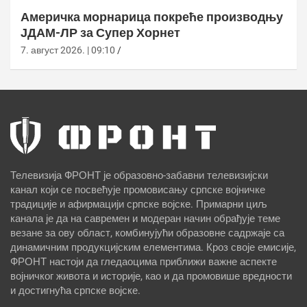
Америчка морнарица покреће производњу
ЈДАМ-ЛР за Супер Хорнет
7. август 2026. | 09:10
Телевизија ФРОНТ је образовно-забавни телевизијски
канал који се посвећује промовисању српске војничке
традиције и афирмацији српске војске. Примарни циљ
канала је да на савремен и модеран начин обрађује теме
везане за ову област, комбинујући образовне садржаје са
динамичним продукцијским елементима. Кроз своје емисије,
ФРОНТ настоји да гледаоцима приближи важне аспекте
војничког живота и историје, као и да промовише вредности
и достигнућа српске војске.