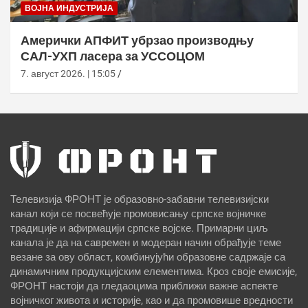
ВОЈНА ИНДУСТРИЈА
Амерички АПФИТ убрзао производњу
САЛ-УХП ласера за УССОЦОМ
7. август 2026. | 15:05
Телевизија ФРОНТ је образовно-забавни телевизијски
канал који се посвећује промовисању српске војничке
традиције и афирмацији српске војске. Примарни циљ
канала је да на савремен и модеран начин обрађује теме
везане за ову област, комбинујући образовне садржаје са
динамичним продукцијским елементима. Кроз своје емисије,
ФРОНТ настоји да гледаоцима приближи важне аспекте
војничког живота и историје, као и да промовише вредности