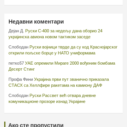
Недавни коментари
Дејан Д.
Руски С-400 за недељу дана оборио 24
украјинска авиона новом тактиком заседе
Слободан
Руски војници тврде да су код Краснојарског
открили пољске борце у НАТО униформама
петко57
УАЕ опремили Мираге 2000 вођеним бомбама
Десерт Стинг
Профа Фини
Украјина први пут званично приказала
СТАСХ са Хеллфире ракетама на камиону ДАФ
Слободан
Руски Рассвет већ отвара дневне
комуникационе прозоре изнад Украјине
Ако сте пропустили