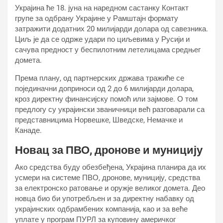
Украјина ће 18. јуна на наредном састанку Контакт
групе за одбрану Украјине у Рамштајн формату
затражити додатних 20 милијарди долара од савезника.
Циљ је да се одрже удари по циљевима у Русији и
сачува предност у беспилотним летелицама средњег
домета.
Према плану, од партнерских држава тражиће се
појединачни доприноси од 2 до 6 милијарди долара,
кроз директну финансијску помоћ или зајмове. О том
предлогу су украјински званичници већ разговарали са
представницима Норвешке, Шведске, Немачке и
Канаде.
Новац за ПВО, дронове и муницију
Ако средства буду обезбеђена, Украјина планира да их
усмери на системе ПВО, дронове, муницију, средства
за електронско ратовање и оружје великог домета. Део
новца био би употребљен и за директну набавку од
украјинских одбрамбених компанија, као и за веће
уплате у програм ПУРЛ за куповину америчког