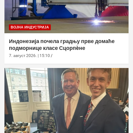
ВОЈНА ИНДУСТРИЈА
Индонезија почела градњу прве домаће
подморнице класе Сцорпèне
7. август 2026. | 15:10