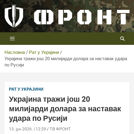
Скип
то
цонтент
Први војни канал у Србији
Телевизија ФРОНТ
Насловна
Рат у Украјини
Украјина тражи још 20 милијарди долара за наставак удара
по Русији
РАТ У УКРАЈИНИ
Украјина тражи још 20
милијарди долара за наставак
удара по Русији
13. јун 2026. | 12:29
ТВ ФРОНТ