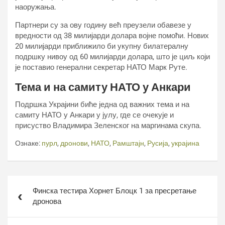
наоружања.
Партнери су за ову годину већ преузели обавезе у
вредности од 38 милијарди долара војне помоћи. Нових
20 милијарди приближило би укупну билатералну
подршку нивоу од 60 милијарди долара, што је циљ који
је поставио генерални секретар НАТО Марк Руте.
Тема и на самиту НАТО у Анкари
Подршка Украјини биће једна од важних тема и на
самиту НАТО у Анкари у јулу, где се очекује и
присуство Владимира Зеленског на маргинама скупа.
Ознаке:
пурл
,
дронови
,
НАТО
,
Рамштајн
,
Русија
,
украјина
Кретање
Финска тестира Хорнет Блоцк 1 за пресретање
чланка
дронова