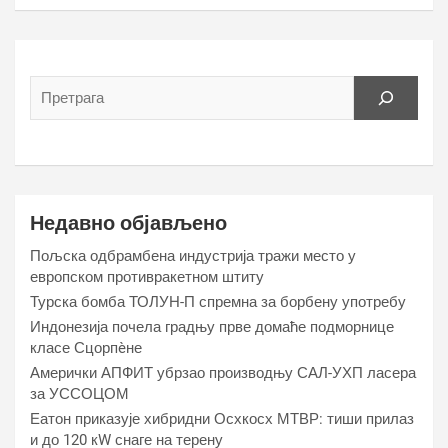
Недавно објављено
Пољска одбрамбена индустрија тражи место у
европском противракетном штиту
Турска бомба ТОЛУН-П спремна за борбену употребу
Индонезија почела градњу прве домаће подморнице
класе Сцорпèне
Амерички АПФИТ убрзао производњу САЛ-УХП ласера
за УССОЦОМ
Еатон приказује хибридни Осхкосх МТВР: тиши прилаз
и до 120 кW снаге на терену