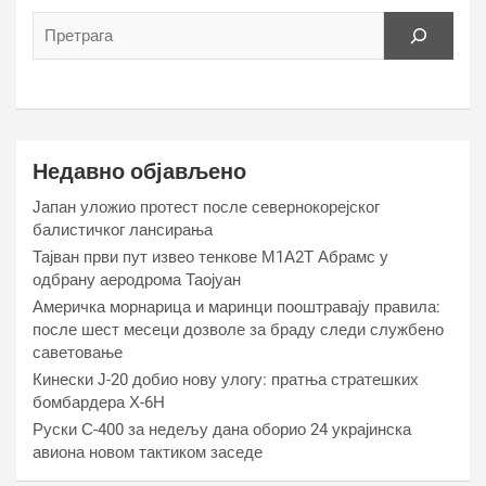
Недавно објављено
Јапан уложио протест после севернокорејског
балистичког лансирања
Тајван први пут извео тенкове М1А2Т Абрамс у
одбрану аеродрома Таојуан
Америчка морнарица и маринци пооштравају правила:
после шест месеци дозволе за браду следи службено
саветовање
Кинески Ј-20 добио нову улогу: пратња стратешких
бомбардера Х-6Н
Руски С-400 за недељу дана оборио 24 украјинска
авиона новом тактиком заседе