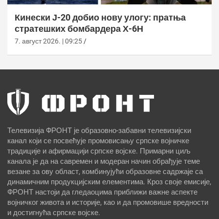
Кинески Ј-20 добио нову улогу: пратња
стратешких бомбардера Х-6Н
7. август 2026. | 09:25
Телевизија ФРОНТ је образовно-забавни телевизијски
канал који се посвећује промовисању српске војничке
традиције и афирмацији српске војске. Примарни циљ
канала је да на савремен и модеран начин обрађује теме
везане за ову област, комбинујући образовне садржаје са
динамичним продукцијским елементима. Кроз своје емисије,
ФРОНТ настоји да гледаоцима приближи важне аспекте
војничког живота и историје, као и да промовише вредности
и достигнућа српске војске.