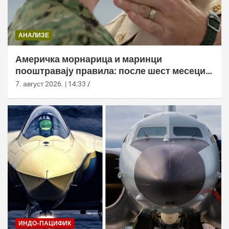
АНАЛИЗЕ
Америчка морнарица и маринци
пооштравају правила: после шест месеци
дозволе за браду следи службено
7. август 2026. | 14:33
саветовање
ИНДО-ПАЦИФИК