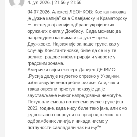
4. јул 2026. | 21:56 у 21:56
04.07.2026. Алексеј ЛЕОНКОВ: Костантиновка
је „јужна капија“ ка а Славјанску и Краматорску
— последњој линији одбране украјинских
оружаних снага у Донбасу. Сада можемо да
напредујемо ка њима и са југа – преко
Дружковке. Најважније за наше трупе, као у
случају Константиновке, биће да се и у те
велике градове инфилтрирају и учврсте у
градским зонама.
Амерички војни експерт Данијел ДЕЈВИС:
„Русија делује изузетно опрезно у Украјини,
избегавајући непотребне ризике. Али, чак и
такав опрезни приступ показује да је
заустављање њеног напредовања немогуће.
Покушали смо да потиснемо руске трупе још
2023. године, када нису биле тако јаке, али смо
једноставно посрнули на првој од њених пет
одбрамбених линија и никада нисмо у
потпуности савладали чак ни њу“*