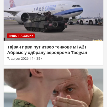
ИНДО-ПАЦИФИК
Тајван први пут извео тенкове М1А2Т
Абрамс у одбрану аеродрома Таојуан
7. август 2026. | 14:35