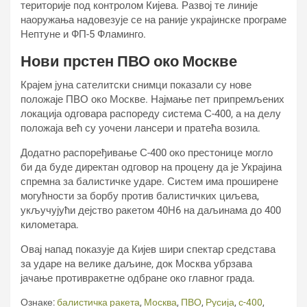
територије под контролом Кијева. Развој те линије
наоружања надовезује се на раније украјинске програме
Нептуне и ФП-5 Фламинго.
Нови прстен ПВО око Москве
Крајем јуна сателитски снимци показали су нове
положаје ПВО око Москве. Најмање пет припремљених
локација одговара распореду система С-400, а на делу
положаја већ су уочени лансери и пратећа возила.
Додатно распоређивање С-400 око престонице могло
би да буде директан одговор на процену да је Украјина
спремна за балистичке ударе. Систем има проширене
могућности за борбу против балистичких циљева,
укључујући дејство ракетом 40Н6 на даљинама до 400
километара.
Овај напад показује да Кијев шири спектар средстава
за ударе на велике даљине, док Москва убрзава
јачање противракетне одбране око главног града.
Ознаке:
балистичка ракета
,
Москва
,
ПВО
,
Русија
,
с-400
,