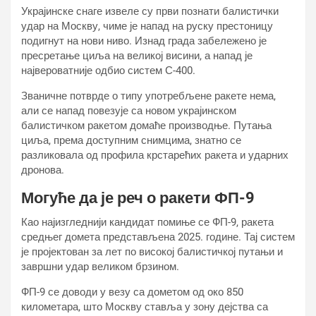
Украјинске снаге извеле су први познати балистички
удар на Москву, чиме је напад на руску престоницу
подигнут на нови ниво. Изнад града забележено је
пресретање циља на великој висини, а напад је
највероватније одбио систем С-400.
Званичне потврде о типу употребљене ракете нема,
али се напад повезује са новом украјинском
балистичком ракетом домаће производње. Путања
циља, према доступним снимцима, знатно се
разликовала од профила крстарећих ракета и ударних
дронова.
Могуће да је реч о ракети ФП-9
Као најизгледнији кандидат помиње се ФП-9, ракета
средњег домета представљена 2025. године. Тај систем
је пројектован за лет по високој балистичкој путањи и
завршни удар великом брзином.
ФП-9 се доводи у везу са дометом од око 850
километара, што Москву ставља у зону дејства са