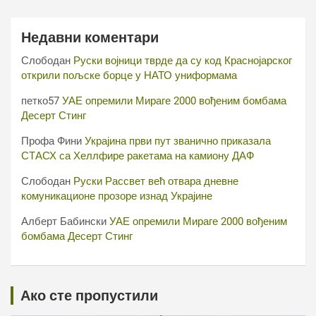
Недавни коментари
Слободан
Руски војници тврде да су код Краснојарског
открили пољске борце у НАТО униформама
петко57
УАЕ опремили Мираге 2000 вођеним бомбама
Десерт Стинг
Профа Фини
Украјина први пут званично приказала
СТАСХ са Хеллфире ракетама на камиону ДАФ
Слободан
Руски Рассвет већ отвара дневне
комуникационе прозоре изнад Украјине
Алберт Бабински
УАЕ опремили Мираге 2000 вођеним
бомбама Десерт Стинг
Ако сте пропустили