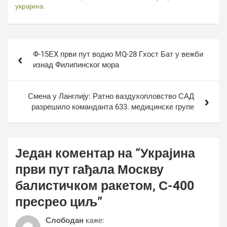
украјина
Кретање
Ф-15ЕX први пут водио МQ-28 Гхост Бат у вежби
чланка
изнад Филипинског мора
Смена у Ланглију: Ратно ваздухопловство САД
разрешило команданта 633. медицинске групе
Један коментар на “
Украјина
први пут гађала Москву
балистичком ракетом, С-400
пресрео циљ
”
Слободан
каже: