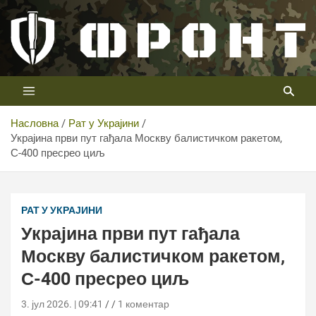
Скип
то
цонтент
Први војни канал у Србији
Телевизија ФРОНТ
Насловна
Рат у Украјини
Украјина први пут гађала Москву балистичком ракетом,
С-400 пресрео циљ
Украјина први пут гађала Москву балистичком ракетом,
С-400 пресрео циљ
РАТ У УКРАЈИНИ
Украјина први пут гађала
Москву балистичком ракетом,
С-400 пресрео циљ
3. јул 2026. | 09:41
1 коментар