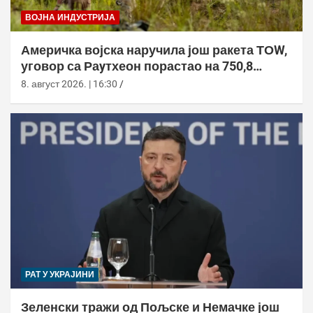
ВОЈНА ИНДУСТРИЈА
Америчка војска наручила још ракета ТОW,
уговор са Раyтхеон порастао на 750,8
милиона долара
8. август 2026. | 16:30
РАТ У УКРАЈИНИ
Зеленски тражи од Пољске и Немачке још