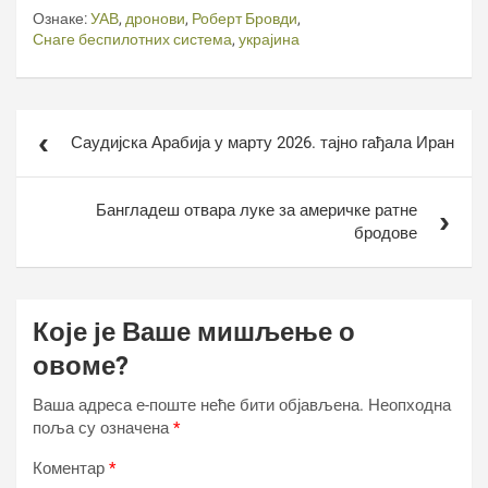
Ознаке:
УАВ
,
дронови
,
Роберт Бровди
,
Снаге беспилотних система
,
украјина
Кретање
Саудијска Арабија у марту 2026. тајно гађала Иран
чланка
Бангладеш отвара луке за америчке ратне
бродове
Које је Ваше мишљење о
овоме?
Ваша адреса е-поште неће бити објављена.
Неопходна
поља су означена
*
Коментар
*