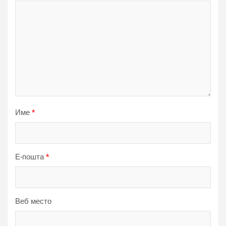
Име
*
Е-пошта
*
Веб место