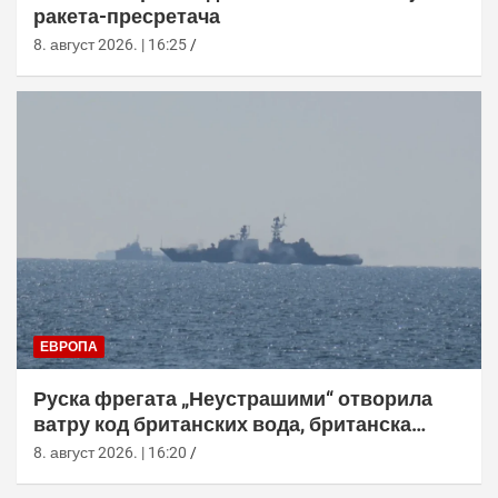
ракета-пресретача
8. август 2026. | 16:25
ЕВРОПА
Руска фрегата „Неустрашими“ отворила
ватру код британских вода, британска
морнарица појачала праћење
8. август 2026. | 16:20