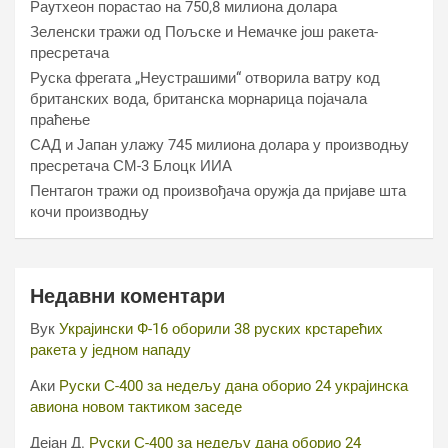
Раyтхеон порастао на 750,8 милиона долара
Зеленски тражи од Пољске и Немачке још ракета-
пресретача
Руска фрегата „Неустрашими“ отворила ватру код
британских вода, британска морнарица појачала
праћење
САД и Јапан улажу 745 милиона долара у производњу
пресретача СМ-3 Блоцк ИИА
Пентагон тражи од произвођача оружја да пријаве шта
кочи производњу
Недавни коментари
Вук
Украјински Ф-16 оборили 38 руских крстарећих
ракета у једном нападу
Аки
Руски С-400 за недељу дана оборио 24 украјинска
авиона новом тактиком заседе
Дејан Д.
Руски С-400 за недељу дана оборио 24