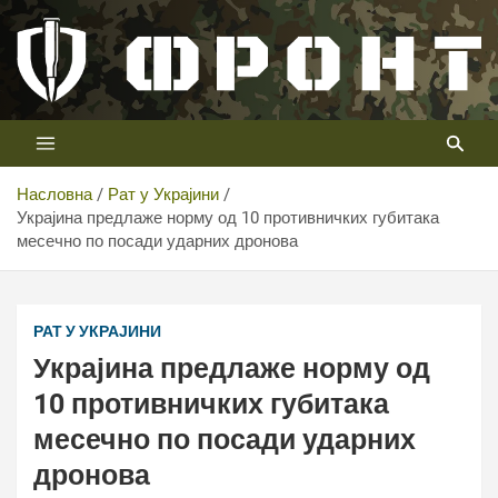
Скип
то
цонтент
Први војни канал у Србији
Телевизија ФРОНТ
Насловна
Рат у Украјини
Украјина предлаже норму од 10 противничких губитака
месечно по посади ударних дронова
РАТ У УКРАЈИНИ
Украјина предлаже норму од
10 противничких губитака
месечно по посади ударних
дронова