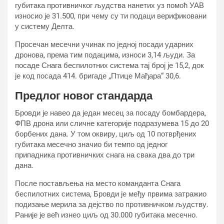
губитака противничког људства нанетих уз помоћ УАВ
износио је 31.500, при чему су ти подаци верификовани
у систему Делта.
Просечан месечни учинак по једној посади ударних
дронова, према тим подацима, износи 3,14 људи. За
посаде Снага беспилотних система тај број је 15,2, док
је код посада 414. бригаде „Птице Мађара“ 30,6.
Предлог новог стандарда
Бровди је навео да један месец за посаду бомбардера,
ФПВ дрона или сличне категорије подразумева 15 до 20
борбених дана. У том оквиру, циљ од 10 потврђених
губитака месечно значио би темпо од једног
припадника противничких снага на свака два до три
дана.
После постављења на место команданта Снага
беспилотних система, Бровди је међу првима затражио
подизање мерила за дејство по противничком људству.
Раније је већ изнео циљ од 30.000 губитака месечно.