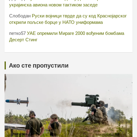
украјинска авиона новом тактиком заседе
Слободан
Руски војници тврде да су код Краснојарског
открили пољске борце у НАТО униформама
петко57
УАЕ опремили Мираге 2000 вођеним бомбама
Десерт Стинг
Ако сте пропустили