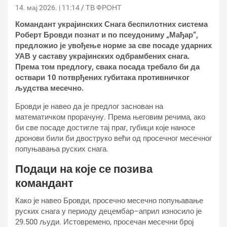
14. мај 2026. | 11:14
ТВ ФРОНТ
Командант украјинских Снага беспилотних система
Роберт Бровди познат и по псеудониму „Мађар“,
предложио је увођење норме за све посаде ударних
УАВ у саставу украјинских одбрамбених снага.
Према том предлогу, свака посада требало би да
оствари 10 потврђених губитака противничког
људства месечно.
Бровди је навео да је предлог заснован на
математичком прорачуну. Према његовим речима, ако
би све посаде достигле тај праг, губици које наносе
дронови били би двоструко већи од просечног месечног
попуњавања руских снага.
Подаци на које се позива
командант
Како је навео Бровди, просечно месечно попуњавање
руских снага у периоду децембар–април износило је
29.500 људи. Истовремено, просечан месечни број