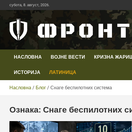
Скип
субота, 8. август, 2026.
то
цонтент
Први војни канал у Србији
Телевизија ФРОНТ
НАСЛОВНА
ВОЈНЕ ВЕСТИ
КРИЗНА ЖАРИ
ИСТОРИЈА
ЛАТИНИЦА
Насловна
Блог
Снаге беспилотних система
Ознака:
Снаге беспилотних с