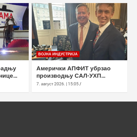
ВОЈНА ИНДУСТРИЈА
радњу
Амерички АПФИТ убрзао
нице
производњу САЛ-УХП
ласера за УССОЦОМ
7. август 2026. | 15:05