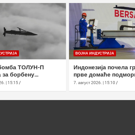
ДУСТРИЈА
ВОЈНА ИНДУСТРИЈА
бомба ТОЛУН-П
Индонезија почела г
 за борбену
прве домаће подмор
у
класе Сцорпèне
6. | 15:15
7. август 2026. | 15:10