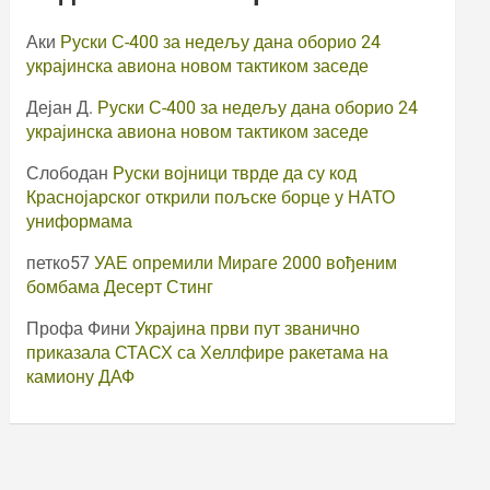
Аки
Руски С-400 за недељу дана оборио 24
украјинска авиона новом тактиком заседе
Дејан Д.
Руски С-400 за недељу дана оборио 24
украјинска авиона новом тактиком заседе
Слободан
Руски војници тврде да су код
Краснојарског открили пољске борце у НАТО
униформама
петко57
УАЕ опремили Мираге 2000 вођеним
бомбама Десерт Стинг
Профа Фини
Украјина први пут званично
приказала СТАСХ са Хеллфире ракетама на
камиону ДАФ