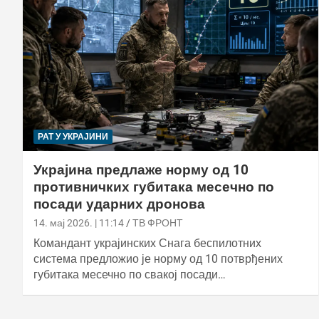
РАТ У УКРАЈИНИ
Украјина предлаже норму од 10
противничких губитака месечно по
посади ударних дронова
14. мај 2026. | 11:14
ТВ ФРОНТ
Командант украјинских Снага беспилотних
система предложио је норму од 10 потврђених
губитака месечно по свакој посади…