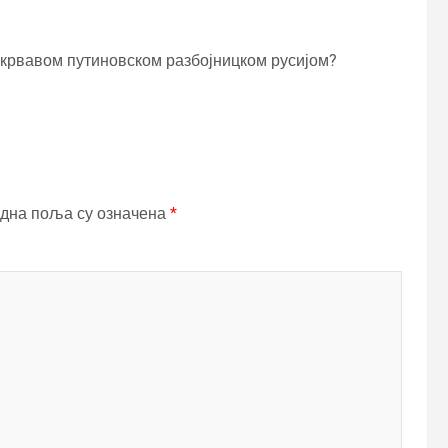
м крвавом путиновском разбојницком русијом?
дна поља су означена
*