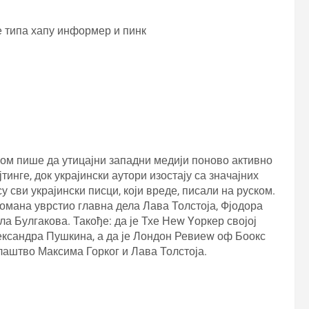
ве типа хапу информер и пинк
м пише да утицајни западни медији поново активно
тинге, док украјински аутори изостају са значајних
у сви украјински писци, који вреде, писали на руском.
романа уврстио главна дела Лава Толстоја, Фјодора
а Булгакова. Такође: да је Тхе Неw Yоркер својој
ександра Пушкина, а да је Лондон Ревиеw оф Боокс
алаштво Максима Горког и Лава Толстоја.