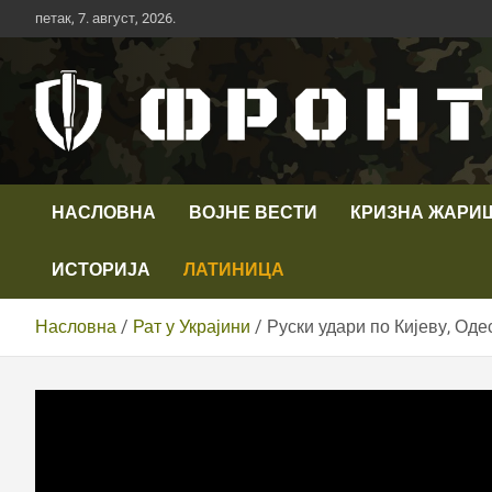
Скип
петак, 7. август, 2026.
то
цонтент
Први војни канал у Србији
Телевизија ФРОНТ
НАСЛОВНА
ВОЈНЕ ВЕСТИ
КРИЗНА ЖАРИ
ИСТОРИЈА
ЛАТИНИЦА
Насловна
Рат у Украјини
Руски удари по Кијеву, Оде