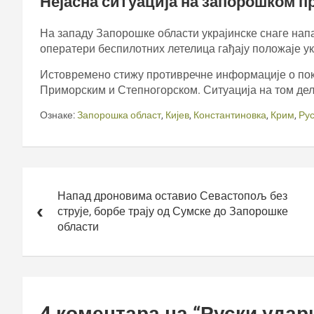
Нејасна ситуација на запорошком п
На западу Запорошке области украјинске снаге напа
оператери беспилотних летелица гађају положаје у
Истовремено стижу противречне информације о пок
Приморским и Степногорском. Ситуација на том дел
Ознаке:
Запорошка област
,
Кијев
,
Константиновка
,
Крим
,
Рус
Кретање
чланка
Напад дроновима оставио Севастопољ без
струје, борбе трају од Сумске до Запорошке
области
4 коментара на “
Руски удар