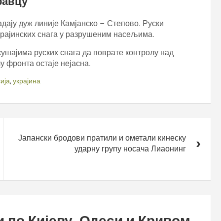
равцу
дају дуж линије Камјанско – Степово. Руски
крајинских снага у разрушеним насељима.
ушајима руских снага да поврате контролу над
у фронта остаје нејасна.
ија
,
украјина
Јапански бродови пратили и ометали кинеску
ударну групу носача Лиаонинг
и по Кијеву, Одеси и Кривом