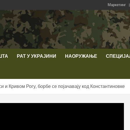
Маркетинг
ШТА
РАТ У УКРАЈИНИ
НАОРУЖАЊЕ
СПЕЦИЈА
си и Кривом Рогу, борбе се појачавају код Константиновке