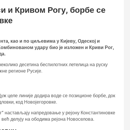
си и Кривом Рогу, борбе се
вке
нта, као и по циљевима у Кијеву, Одеској и
 Комбинованом удару био је изложен и Криви Рог,
да.
 неколико десетина беспилотних летелица на руску
ужне регионе Русије.
уж целе линије додира воде се позиционе борбе, док
ловки, код Новојегоровке.
уг“ настављају напредовање у рејону Константиновке
е већ делују на ободима рејона Новоселова.