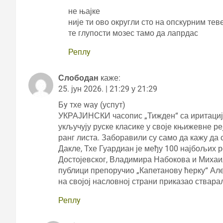
не њајке
није ти ово округли сто на опскурним те
те глупости мозес тамо да лапрдас
Реплy
Слободан
каже:
25. јун 2026. | 21:29 у 21:29
Бy тхе wаy (успут)
УКРАЈИНСКИ часопис „Тижден“ са иритацијо
укључују руске класике у своје књижевне реј
ранг листа. Заборавили су само да кажу да с
Дакле, Тхе Гуардиан је међу 100 најбољих 
Достојевског, Владимира Набокова и Михаил
публици препоручио „Капетанову ћерку“ Ал
на својој насловној страни приказао ствар
Реплy