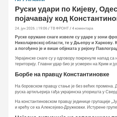
Руски удари по Кијеву, Оде
појачавају код Константино
24. јун 2026. | 19:06
ТВ ФРОНТ
4 коментара
Руске оружане снаге извеле су ударе у зони фро
Николајевској области, те у Дњепру и Харкову.
а погођено је и више објеката у рејону Павлогра
Украјинске снаге су у одговору покренуле напад са
територију. Главни удар био је усмерен на Крим и ј
Борбе на правцу Константиновке
На боровском правцу стање је без већих промена. Д
руска артиљерија гађа украјинска упоришта у Сверд
На константиновском правцу јединице групације „Ј
и крећу се ка Алексејево-Дружковки. Истурене груп