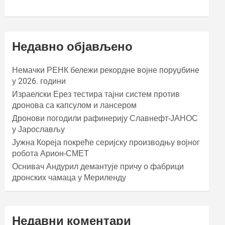
Недавно објављено
Немачки РЕНК бележи рекордне војне поруџбине
у 2026. години
Израелски Ерез тестира тајни систем против
дронова са капсулом и лансером
Дронови погодили рафинерију Славнефт-ЈАНОС
у Јарослављу
Јужна Кореја покреће серијску производњу војног
робота Арион-СМЕТ
Оснивач Андурил демантује причу о фабрици
дронских чамаца у Мериленду
Недавни коментари