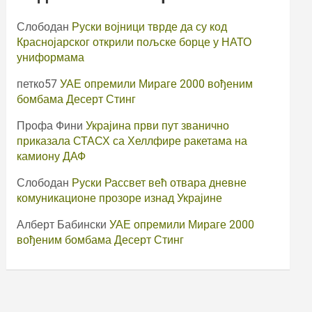
Слободан
Руски војници тврде да су код
Краснојарског открили пољске борце у НАТО
униформама
петко57
УАЕ опремили Мираге 2000 вођеним
бомбама Десерт Стинг
Профа Фини
Украјина први пут званично
приказала СТАСХ са Хеллфире ракетама на
камиону ДАФ
Слободан
Руски Рассвет већ отвара дневне
комуникационе прозоре изнад Украјине
Алберт Бабински
УАЕ опремили Мираге 2000
вођеним бомбама Десерт Стинг