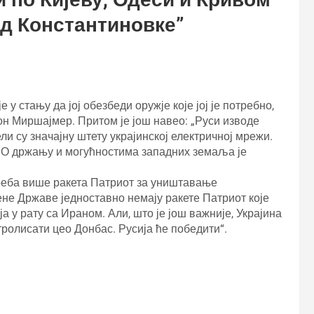
код Константиновке
”
у стању да јој обезбеди оружје које јој је потребно,
он Миршајмер. Притом је још навео: „Руси изводе
и су значајну штету украјинској електричној мрежи.
. О држању и могућностима западних земаља је
 треба више ракета Патриот за уништавање
ене Државе једноставно немају ракете Патриот које
а у рату са Ираном. Али, што је још важније, Украјина
тролисати цео Донбас. Русија ће победити“.