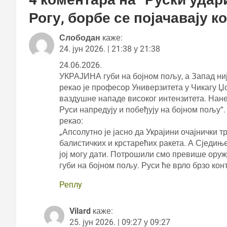
Рогу, борбе се појачавају 
Слободан
каже:
24. јун 2026. | 21:38 у 21:38
24.06.2026.
УКРАЈИНА губи на бојном пољу, а Запад није 
рекао је професор Универзитета у Чикагу Џ
ваздушне нападе високог интензитета. Нанел
Руси напредују и побеђују на бојном пољу“
рекао:
„Апсолутно је јасно да Украјини очајнички
балистичких и крстарећих ракета. А Сједињ
јој могу дати. Потрошили смо превише оружј
губи на бојном пољу. Руси ће врло брзо кон
Реплy
Vilard
каже:
25. јун 2026. | 09:27 у 09:27