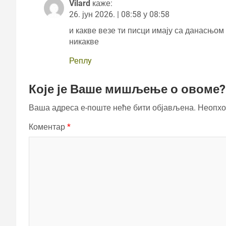
Vilard
каже:
26. јун 2026. | 08:58 у 08:58
и какве везе ти писци имају са данасњо
никакве
Реплy
Које је Ваше мишљење о овоме?
Ваша адреса е-поште неће бити објављена.
Неопхо
Коментар
*