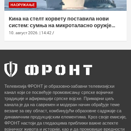
НАОРУЖАЊЕ
Кина на стелт корвету поставила нови
систем: сумња на микроталасно оружје
против дронова
10. август 2026. | 14:42
Телевизија ФРОНТ је образовно-забавни телевизијски
канал који се посвећује промовисању српске војничке
традиције и афирмацији српске војске. Примарни циљ
канала је да на савремен и модеран начин обрађује теме
везане за ову област, комбинујући образовне садржаје са
динамичним продукцијским елементима. Кроз своје емисије,
ФРОНТ настоји да гледаоцима приближи важне аспекте
војничког живота и историје, као и да промовише вредности