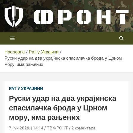
Скип
то
цонтент
Први војни канал у Србији
Телевизија ФРОНТ
Насловна
Рат у Украјини
Руски удар на два украјинска спасилачка брода у Црном
мору, има рањених
Руски удар на два украјинска спасилачка брода у
Црном мору, има рањених
РАТ У УКРАЈИНИ
Руски удар на два украјинска
спасилачка брода у Црном
мору, има рањених
7. јун 2026. | 14:14
ТВ ФРОНТ
2 коментара