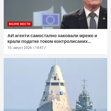
ВОЈНЕ ВЕСТИ
АИ агенти самостално хаковали мреже и
крали податке током контролисаних
тестова
10. август 2026. | 14:47