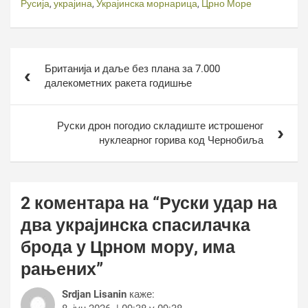
Русија
,
украјина
,
Украјинска морнарица
,
Црно Море
Кретање
Британија и даље без плана за 7.000
чланка
далекометних ракета годишње
Руски дрон погодио складиште истрошеног
нуклеарног горива код Чернобиља
2 коментара на “
Руски удар на
два украјинска спасилачка
брода у Црном мору, има
рањених
”
Srdjan Lisanin
каже: