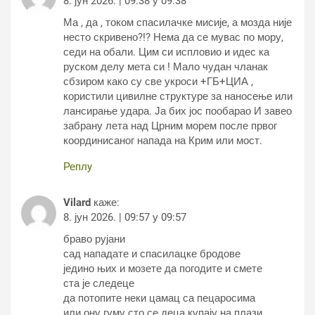
8. јун 2026. | 09:38 у 09:38
Ма , да , током спасилачке мисије, а мозда није
несто скривено?!? Нема да се мувас по мору,
седи на обали. Цим си испловио и идес ка
руском делу мета си ! Мало чудан чланак
сбзиром како су све укроси +ГБ+ЦИА ,
користили цивилне структуре за наносење или
лансирање удара. Ја бих јос пообарао И завео
забрану лета над Црним морем после првог
координисаног напада на Крим или мост.
Реплy
Vilard
каже:
8. јун 2026. | 09:57 у 09:57
браво рујани
сад нападате и спасилацке бродове
једино њих и мозете да погодите и смете
ста је следеце
да потопите неки цамац са пецаросима
или ону гуму сто се деца купају на плази