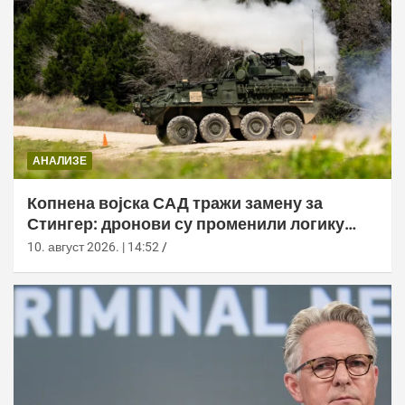
АНАЛИЗЕ
Копнена војска САД тражи замену за
Стингер: дронови су променили логику
ПВО
10. август 2026. | 14:52