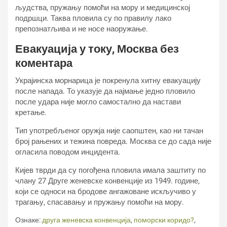
људства, пружању помоћи на мору и медицинској
подршци. Таква пловила су по правилу лако
препознатљива и не носе наоружање.
Евакуација у току, Москва без
коментара
Украјинска морнарица је покренула хитну евакуацију
после напада. То указује да најмање једно пловило
после удара није могло самостално да настави
кретање.
Тип употребљеног оружја није саопштен, као ни тачан
број рањених и тежина повреда. Москва се до сада није
огласила поводом инцидента.
Кијев тврди да су погођена пловила имала заштиту по
члану 27 Друге женевске конвенције из 1949. године,
који се односи на бродове ангажоване искључиво у
трагању, спасавању и пружању помоћи на мору.
Ознаке:
друга женевска конвенција
,
поморски коридо?
,