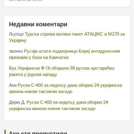
Недавни коментари
Љупце
Турска спрема велики пакет АТАЦМС и М270 за
Украјину
звонко
Русија штити подморнице Бореј антидронским
мрежама у бази на Камчатки
Вук
Украјински Ф-16 оборили 38 руских крстарећих
ракета у једном нападу
Аки
Руски С-400 за недељу дана оборио 24 украјинска
авиона новом тактиком заседе
Дејан Д.
Руски С-400 за недељу дана оборио 24
украјинска авиона новом тактиком заседе
Ако сте пропустили