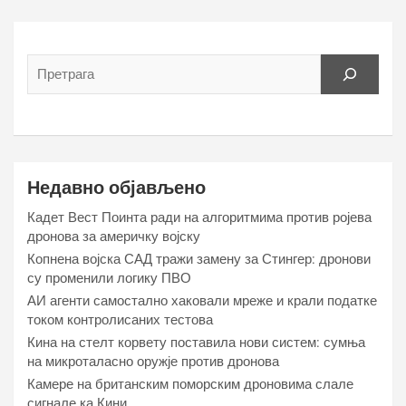
Недавно објављено
Кадет Вест Поинта ради на алгоритмима против ројева
дронова за америчку војску
Копнена војска САД тражи замену за Стингер: дронови
су променили логику ПВО
АИ агенти самостално хаковали мреже и крали податке
током контролисаних тестова
Кина на стелт корвету поставила нови систем: сумња
на микроталасно оружје против дронова
Камере на британским поморским дроновима слале
сигнале ка Кини