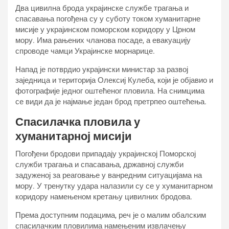
Два цивилна брода украјинске службе трагања и
спасавања погођена су у суботу током хуманитарне
мисије у украјинском поморском коридору у Црном
мору. Има рањених чланова посаде, а евакуацију
спроводе чамци Украјинске морнарице.
Напад је потврдио украјински министар за развој
заједница и територија Олексиј Кулеба, који је објавио и
фотографије једног оштећеног пловила. На снимцима
се види да је најмање један брод претрпео оштећења.
Спасилачка пловила у
хуманитарној мисији
Погођени бродови припадају украјинској Поморској
служби трагања и спасавања, државној служби
задуженој за реаговање у ванредним ситуацијама на
мору. У тренутку удара налазили су се у хуманитарном
коридору намењеном кретању цивилних бродова.
Према доступним подацима, реч је о малим обалским
спасилачким пловилима намењеним извлачењу