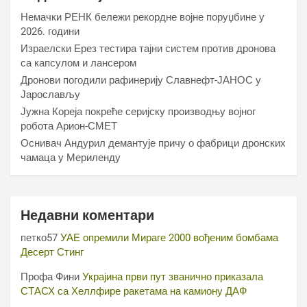
Немачки РЕНК бележи рекордне војне поруџбине у
2026. години
Израелски Ерез тестира тајни систем против дронова
са капсулом и лансером
Дронови погодили рафинерију Славнефт-ЈАНОС у
Јарослављу
Јужна Кореја покреће серијску производњу војног
робота Арион-СМЕТ
Оснивач Андурил демантује причу о фабрици дронских
чамаца у Мериленду
Недавни коментари
петко57
УАЕ опремили Мираге 2000 вођеним бомбама
Десерт Стинг
Профа Фини
Украјина први пут званично приказала
СТАСХ са Хеллфире ракетама на камиону ДАФ