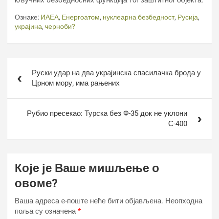
кључних безбедносних функција тог заштитног објекта.
Ознаке:
ИАЕА
,
Енергоатом
,
нуклеарна безбедност
,
Русија
,
украјина
,
черноби?
Кретање
Руски удар на два украјинска спасилачка брода у
чланка
Црном мору, има рањених
Рубио пресекао: Турска без Ф-35 док не уклони
С-400
Које је Ваше мишљење о
овоме?
Ваша адреса е-поште неће бити објављена.
Неопходна
поља су означена
*