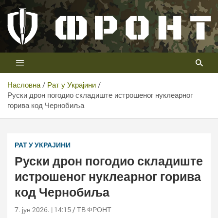
Скип
то
цонтент
Први војни канал у Србији
Телевизија ФРОНТ
Насловна
Рат у Украјини
Руски дрон погодио складиште истрошеног нуклеарног
горива код Чернобиља
Руски дрон погодио складиште истрошеног нуклеарног
горива код Чернобиља
РАТ У УКРАЈИНИ
Руски дрон погодио складиште
истрошеног нуклеарног горива
код Чернобиља
7. јун 2026. | 14:15
ТВ ФРОНТ