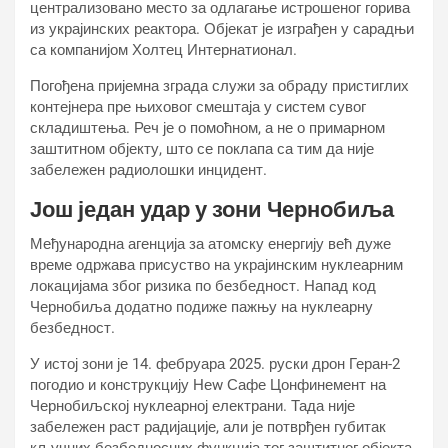
централизовано место за одлагање истрошеног горива
из украјинских реактора. Објекат је изграђен у сарадњи
са компанијом Холтец Интернатионал.
Погођена пријемна зграда служи за обраду пристиглих
контејнера пре њиховог смештаја у систем сувог
складиштења. Реч је о помоћном, а не о примарном
заштитном објекту, што се поклапа са тим да није
забележен радиолошки инцидент.
Још један удар у зони Чернобиља
Међународна агенција за атомску енергију већ дуже
време одржава присуство на украјинским нуклеарним
локацијама због ризика по безбедност. Напад код
Чернобиља додатно подиже пажњу на нуклеарну
безбедност.
У истој зони је 14. фебруара 2025. руски дрон Геран-2
погодио и конструкцију Неw Сафе Цонфинемент на
Чернобиљској нуклеарној електрани. Тада није
забележен раст радијације, али је потврђен губитак