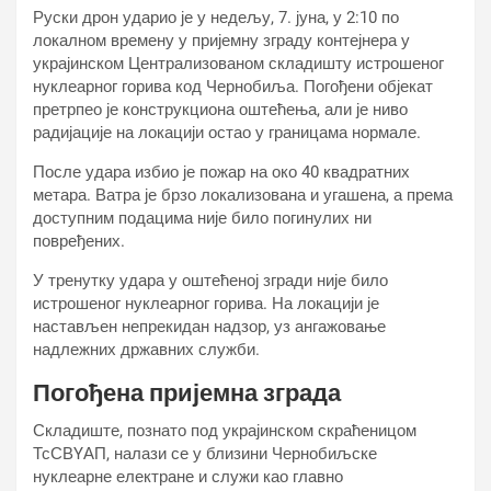
Руски дрон ударио је у недељу, 7. јуна, у 2:10 по
локалном времену у пријемну зграду контејнера у
украјинском Централизованом складишту истрошеног
нуклеарног горива код Чернобиља. Погођени објекат
претрпео је конструкциона оштећења, али је ниво
радијације на локацији остао у границама нормале.
После удара избио је пожар на око 40 квадратних
метара. Ватра је брзо локализована и угашена, а према
доступним подацима није било погинулих ни
повређених.
У тренутку удара у оштећеној згради није било
истрошеног нуклеарног горива. На локацији је
настављен непрекидан надзор, уз ангажовање
надлежних државних служби.
Погођена пријемна зграда
Складиште, познато под украјинском скраћеницом
ТсСВYАП, налази се у близини Чернобиљске
нуклеарне електране и служи као главно