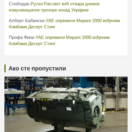
Слободан
Руски Рассвет већ отвара дневне
комуникационе прозоре изнад Украјине
Алберт Бабински
УАЕ опремили Мираге 2000 вођеним
бомбама Десерт Стинг
Профа Фини
УАЕ опремили Мираге 2000 вођеним
бомбама Десерт Стинг
Ако сте пропустили