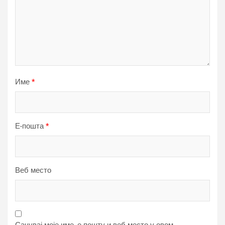
Име
*
Е-пошта
*
Веб место