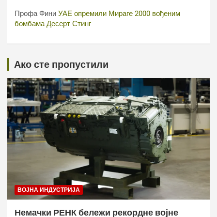
Профа Фини
УАЕ опремили Мираге 2000 вођеним
бомбама Десерт Стинг
Ако сте пропустили
ВОЈНА ИНДУСТРИЈА
Немачки РЕНК бележи рекордне војне