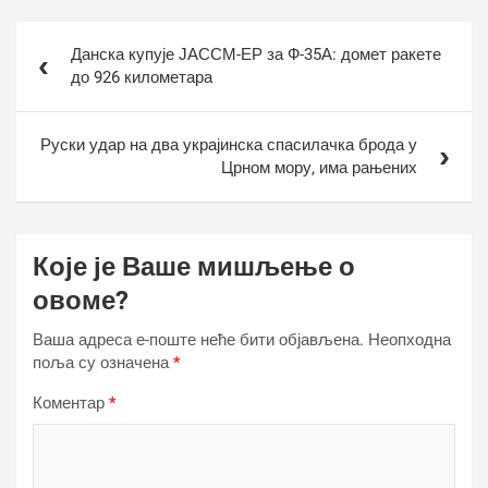
Кретање
Данска купује ЈАССМ-ЕР за Ф-35А: домет ракете
чланка
до 926 километара
Руски удар на два украјинска спасилачка брода у
Црном мору, има рањених
Које је Ваше мишљење о
овоме?
Ваша адреса е-поште неће бити објављена.
Неопходна
поља су означена
*
Коментар
*