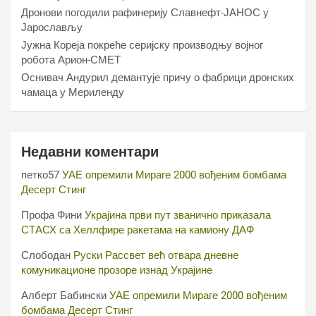
Дронови погодили рафинерију Славнефт-ЈАНОС у
Јарослављу
Јужна Кореја покреће серијску производњу војног
робота Арион-СМЕТ
Оснивач Андурил демантује причу о фабрици дронских
чамаца у Мериленду
Недавни коментари
петко57
УАЕ опремили Мираге 2000 вођеним бомбама
Десерт Стинг
Профа Фини
Украјина први пут званично приказала
СТАСХ са Хеллфире ракетама на камиону ДАФ
Слободан
Руски Рассвет већ отвара дневне
комуникационе прозоре изнад Украјине
Алберт Бабински
УАЕ опремили Мираге 2000 вођеним
бомбама Десерт Стинг