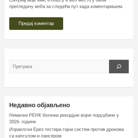
Сачувај моје име, е-пошту и веб место у овом
прегледачу веба за следећи пут када коментаришем.
Недавно објављено
Немачки РЕНК бележи рекордне војне поруџбине у
2026. години
Израелски Ерез тестира тајни систем против дронова
са капсулом и лансером