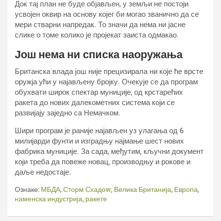
Док тај план не буде објављен, у земљи не постоји
усвојен оквир на основу којег би могао званично да се
мери стварни напредак. То значи да нема ни јасне
слике о томе колико је пројекат заиста одмакао.
Још нема ни списка наоружања
Британска влада још није прецизирала ни које ће врсте
оружја ући у најављену бројку. Очекује се да програм
обухвати широк спектар муниције, од крстарећих
ракета до нових далекометних система који се
развијају заједно са Немачком.
Шири програм је раније најављен уз улагања од 6
милијарди фунти и изградњу најмање шест нових
фабрика муниције. За сада, међутим, кључни документ
који треба да повеже новац, производњу и рокове и
даље недостаје.
Ознаке:
МБДА
,
Сторм Схадоw
,
Велика Британија
,
Европа
,
наменска индустрија
,
ракете