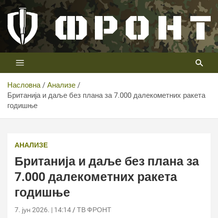
Скип
то
цонтент
Први војни канал у Србији
Телевизија ФРОНТ
Насловна
Анализе
Британија и даље без плана за 7.000 далекометних ракета
годишње
АНАЛИЗЕ
Британија и даље без плана за
7.000 далекометних ракета
годишње
7. јун 2026. | 14:14
ТВ ФРОНТ