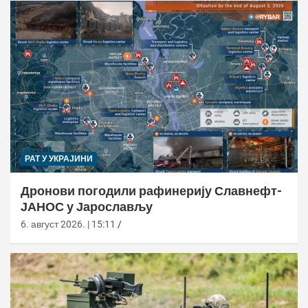
РАТ У УКРАЈИНИ
Дронови погодили рафинерију Славнефт-
ЈАНОС у Јарослављу
6. август 2026. | 15:11