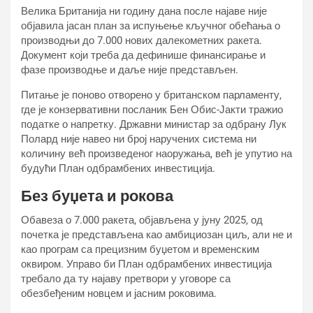
Велика Британија ни годину дана после најаве није
објавила јасан план за испуњење кључног обећања о
производњи до 7.000 нових далекометних ракета.
Документ који треба да дефинише финансирање и
фазе производње и даље није представљен.
Питање је поново отворено у британском парламенту,
где је конзервативни посланик Бен Обис-Јакти тражио
податке о напретку. Државни министар за одбрану Лук
Полард није навео ни број наручених система ни
количину већ произведеног наоружања, већ је упутио на
будући План одбрамбених инвестиција.
Без буџета и рокова
Обавеза о 7.000 ракета, објављена у јуну 2025, од
почетка је представљена као амбициозан циљ, али не и
као програм са прецизним буџетом и временским
оквиром. Управо би План одбрамбених инвестиција
требало да ту најаву претвори у уговоре са
обезбеђеним новцем и јасним роковима.