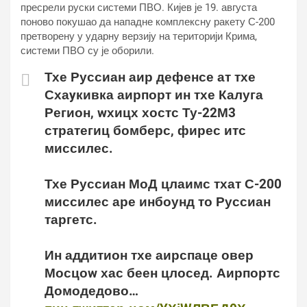
пресрели руски системи ПВО. Кијев је 19. августа
поново покушао да нападне комплексну ракету С-200
претворену у ударну верзију на територији Крима,
системи ПВО су је оборили.
Тхе Руссиан аир дефенсе ат тхе
Схаyкивка аирпорт ин тхе Калуга
Регион, wхицх хостс Ту-22М3
стратегиц бомберс, фирес итс
миссилес.
Тхе Руссиан МоД цлаимс тхат С-200
миссилес аре инбоунд то Руссиан
таргетс.
Ин аддитион тхе аирспаце овер
Мосцоw хас беен цлосед. Аирпортс
Домодедово…