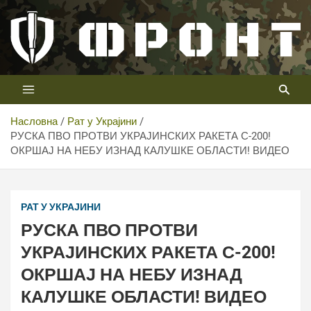
Скип
то
цонтент
Први војни канал у Србији
Телевизија ФРОНТ
Насловна
Рат у Украјини
РУСКА ПВО ПРОТВИ УКРАЈИНСКИХ РАКЕТА С-200!
ОКРШАЈ НА НЕБУ ИЗНАД КАЛУШКЕ ОБЛАСТИ! ВИДЕО
РАТ У УКРАЈИНИ
РУСКА ПВО ПРОТВИ
УКРАЈИНСКИХ РАКЕТА С-200!
ОКРШАЈ НА НЕБУ ИЗНАД
КАЛУШКЕ ОБЛАСТИ! ВИДЕО