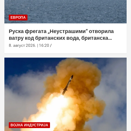
ЕВРОПА
Руска фрегата „Неустрашими“ отворила
ватру код британских вода, британска
морнарица појачала праћење
8. август 2026. | 16:20
ВОЈНА ИНДУСТРИЈА