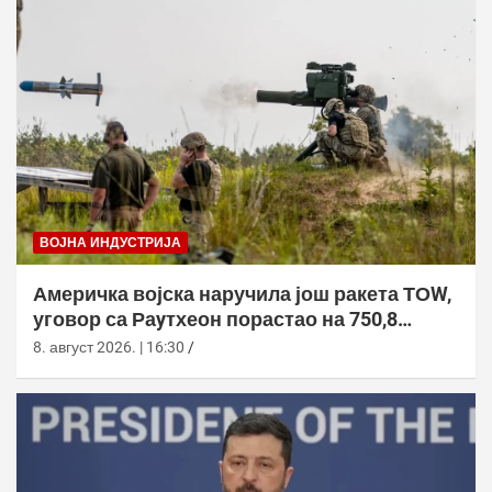
ВОЈНА ИНДУСТРИЈА
Америчка војска наручила још ракета ТОW,
уговор са Раyтхеон порастао на 750,8
милиона долара
8. август 2026. | 16:30