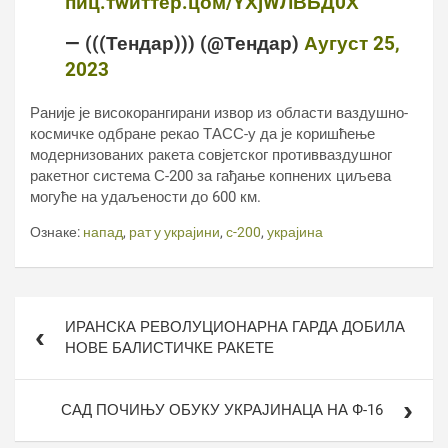
пиц.тwиттер.цом/YХјWЛВБД0Х
— (((Тендар))) (@Тендар)
Аугуст 25,
2023
Раније је високорангирани извор из области ваздушно-
космичке одбране рекао ТАСС-у да је коришћење
модернизованих ракета совјетског противваздушног
ракетног система С-200 за гађање копнених циљева
могуће на удаљености до 600 км.
Ознаке:
напад
,
рат у украјини
,
с-200
,
украјина
Кретање
ИРАНСКА РЕВОЛУЦИОНАРНА ГАРДА ДОБИЛА
чланка
НОВЕ БАЛИСТИЧКЕ РАКЕТЕ
САД ПОЧИЊУ ОБУКУ УКРАЈИНАЦА НА Ф-16