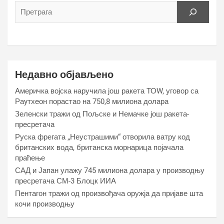
Недавно објављено
Америчка војска наручила још ракета ТОW, уговор са
Раyтхеон порастао на 750,8 милиона долара
Зеленски тражи од Пољске и Немачке још ракета-
пресретача
Руска фрегата „Неустрашими“ отворила ватру код
британских вода, британска морнарица појачала
праћење
САД и Јапан улажу 745 милиона долара у производњу
пресретача СМ-3 Блоцк ИИА
Пентагон тражи од произвођача оружја да пријаве шта
кочи производњу