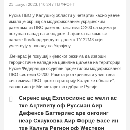
25. август 2023. | 10:24
ТВ ФРОНТ
Руска ПВО у Калушкој области у четвртак касно увече
имала је окршај са модификованим украјинским
ракетама из ПВО ракетног система С-200 са којима је
покушан напад на аеродром Шајковка на коме се
налазе бомбардери дугог долета ТУ-22М3 који
учествују у нападу на Украјину.
„Вечерас је покушај кијевског режима да изврши
терористичке нападе на цивилне циљеве на територији
Руске Федерације осујећен пројектилом модификованог
ПВО система С-200. Ракета је откривена и уништена
системима ПВО преко територију Калушке области“,
саопштило је Министарство одбране Русије.
Сиренс анд Еxплосионс ас wелл ас
тхе Ацтивитy оф Руссиан Аир
Дефенсе Баттериес аре онгоинг
неар Схаyковка Аир Форце Басе ин
тхе Калуга Регион оф Wестерн