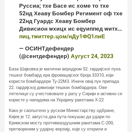
Руссиа; тхе Басе ис хоме то тхе
52нд Хеавy Бомбер Регимент оф тхе
22нд Гуардс Хеавy Бомбер
Дивисион wхицх ис еqуиппед wитх…
пиц.тwиттер.цом/нДу1ФQ1лиЕ
— ОСИНТдефендер
(@сентдефендер)
Аугуст 24, 2023
База Шајковка је матични аеродром 52. гардијског пука
тешког бомбард ера фромацијског броја 33310, који
користи бомбардере Ту-22М3. Иначе овај пук припада
22. гардијској дивизији тешких бомбардера. Ове
летелице су учестововале у рату у Сирији и активно се
користе у нападима на Украјину ракетама Х-22
Како је саопштено у руском Министарству одбране,
Кијев је 12. августа два пута покушао да удари по
Кримском мосту противваздушним ракетама С-200,
претвореним у ударну верзију, које су открили и