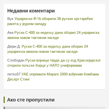
Недавни коментари
Вук
Украјински Ф-16 оборили 38 руских крстарећих
ракета у једном нападу
Аки
Руски С-400 за недељу дана оборио 24 украјинска
авиона новом тактиком заседе
Дејан Д.
Руски С-400 за недељу дана оборио 24
украјинска авиона новом тактиком заседе
Слободан
Руски војници тврде да су код Краснојарског
открили пољске борце у НАТО униформама
петко57
УАЕ опремили Мираге 2000 вођеним бомбама
Десерт Стинг
Ако сте пропустили