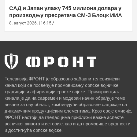
САД и Јапан улажу 745 милиона долара у
производњу пресретача СМ-3 Блоцк ИИА
8. август 2026. | 16:15
Телевизија ФРОНТ је образовно-забавни телевизијски
канал који се посвећује промовисању српске војничке
традиције и афирмацији српске војске. Примарни циљ
канала је да на савремен и модеран начин обрађује теме
везане за ову област, комбинујући образовне садржаје са
динамичним продукцијским елементима. Кроз своје емисије,
ФРОНТ настоји да гледаоцима приближи важне аспекте
војничког живота и историје, као и да промовише вредности
и достигнућа српске војске.