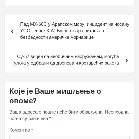
Кретање
Пад МХ-60С у Арапском мору: инцидент на носачу
чланка
УСС Георге Х.W. Бусх отвара питања о
безбедности америчке морнарице
Су-57 виђен са необичним наоружањем, могућа
улога у одбрани од дронова и крстарећих ракета
Које је Ваше мишљење о
овоме?
Ваша адреса е-поште неће бити објављена.
Неопходна
поља су означена
*
Коментар
*