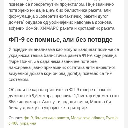
повезан са пресретнутим пројектилом. Није званично
потврђено ни да је циљ био балистичка ракета, али
формулација о „оперативно-тактичкој ракети дугог
домета“ одудара од уобичајених навођења дронова,
вођених бомби, ХИМАРС ракета и крстарећих ракета.
ФП-9 се помиње, али без потврде
У појединим анализама као могући кандидат помиње се
украјинска тешка балистичка ракета ФП-9, коју развија
Фире Поинт. За сада нема званичне потврде
лансирања, јавно приказаних остатака нити директног
визуелног доказа који би овај догађај повезао са тим
системом.
Објављене карактеристике за ФП-9 говоре о ракети
дужине око 9,5 метара, пречника 1,1 метар и домета око
855 километара. Ако су ти подаци тачни, Москва би
била у домету са украјинске територије.
Ознаке:
фп-9
,
балистичка ракета
,
Московска област
,
Русија
,
с-400
,
украјина