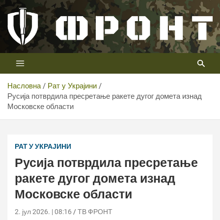
Скип
то
цонтент
Први војни канал у Србији
Телевизија ФРОНТ
Насловна
Рат у Украјини
Русија потврдила пресретање ракете дугог домета изнад
Московске области
Русија потврдила пресретање ракете дугог домета
изнад Московске области
РАТ У УКРАЈИНИ
Русија потврдила пресретање
ракете дугог домета изнад
Московске области
2. јул 2026. | 08:16
ТВ ФРОНТ