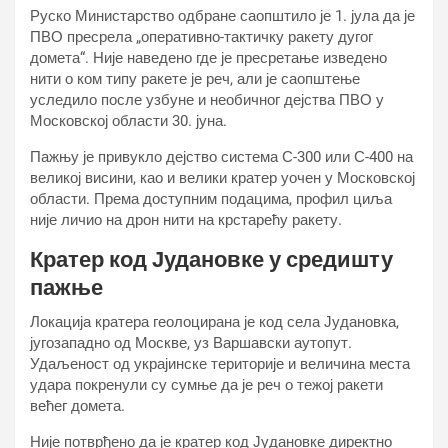
Руско Министарство одбране саопштило је 1. јула да је
ПВО пресрела „оперативно-тактичку ракету дугог
домета“. Није наведено где је пресретање изведено
нити о ком типу ракете је реч, али је саопштење
уследило после узбуне и необичног дејства ПВО у
Московској области 30. јуна.
Пажњу је привукло дејство система С-300 или С-400 на
великој висини, као и велики кратер уочен у Московској
области. Према доступним подацима, профил циља
није личио на дрон нити на крстарећу ракету.
Кратер код Јудановке у средишту
пажње
Локација кратера геолоцирана је код села Јудановка,
југозападно од Москве, уз Варшавски аутопут.
Удаљеност од украјинске територије и величина места
удара покренули су сумње да је реч о тежој ракети
већег домета.
Није потврђено да је кратер код Јудановке директно