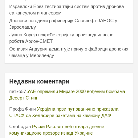
Израелски Ерез тестира тајни систем против дронова
са капсулом и лансером
Дронови погодили рафинерију Славнефт-ЈАНОС у
Јарослављу
Јужна Кореја покреће серијску производњу војног
робота Арион-СМЕТ
Оснивач Андурил демантује причу о фабрици дронских
чамаца у Мериленду
Недавни коментари
петко57
УАЕ опремили Мираге 2000 вођеним бомбама
Десерт Стинг
Профа Фини
Украјина први пут званично приказала
СТАСХ са Хеллфире ракетама на камиону ДАФ
Слободан
Руски Рассвет већ отвара дневне
комуникационе прозоре изнад Украјине