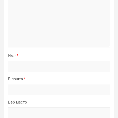
Име
*
Е-пошта
*
Веб место