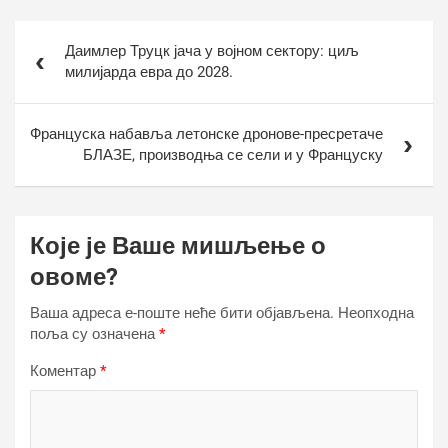
Кретање
Даимлер Труцк јача у војном сектору: циљ
чланка
милијарда евра до 2028.
Француска набавља летонске дронове-пресретаче
БЛАЗЕ, производња се сели и у Француску
Које је Ваше мишљење о
овоме?
Ваша адреса е-поште неће бити објављена.
Неопходна
поља су означена
*
Коментар
*