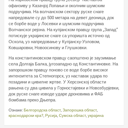
офанзиву у Казачјој Лопањи и околним шумским
подручјима. На волчанском сектору руске снаге
напредовале су до 500 метара на девет деоница, док
се борбе воде у Лосевки и шумским подручјима
Волчанског рејона. На купјанском правцу група „Запад“
потискује украјинске снаге са упоришта источно од
Оскола, уз напредовање у Купјанску-Узловом,
Ковшаровки, Новоосинову и Глушковки.
На константиновском правцу саопштено је заузимање
села Долгаја Балка, југозападно од Константиновке. На
запорошком правцу поново се воде борбе високог
интензитета за Степногорск, уз наставак удара по
позадини и цивилне жртве. У Херсонској области
рањена су два цивила у Горностајевки и Новозбурјевки,
док руске снаге изводе ударе дроновима и ФАБ
бомбама преко Дњепра.
Ознаке:
Белгородска област
,
Запорошка област
,
краснодарски кра?
,
Русија
,
Сумска област
,
украјина