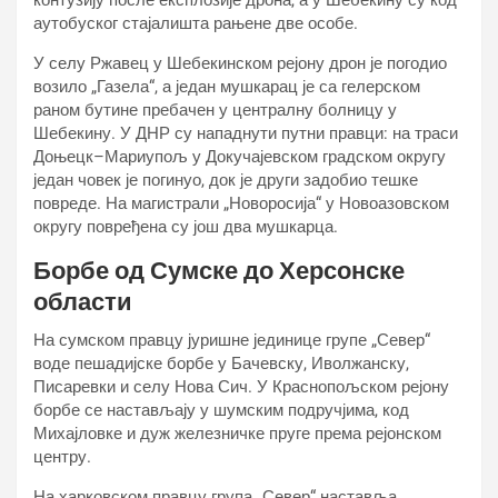
контузију после експлозије дрона, а у Шебекину су код
аутобуског стајалишта рањене две особе.
У селу Ржавец у Шебекинском рејону дрон је погодио
возило „Газела“, а један мушкарац је са гелерском
раном бутине пребачен у централну болницу у
Шебекину. У ДНР су нападнути путни правци: на траси
Доњецк–Мариупољ у Докучајевском градском округу
један човек је погинуо, док је други задобио тешке
повреде. На магистрали „Новоросија“ у Новоазовском
округу повређена су још два мушкарца.
Борбе од Сумске до Херсонске
области
На сумском правцу јуришне јединице групе „Север“
воде пешадијске борбе у Бачевску, Иволжанску,
Писаревки и селу Нова Сич. У Краснопољском рејону
борбе се настављају у шумским подручјима, код
Михајловке и дуж железничке пруге према рејонском
центру.
На харковском правцу група „Север“ наставља