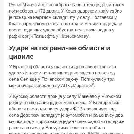
Руско Министарство одбране саопштило је да су током
ноћи оборена 172 дрона. У Краснодарском крају избио
је пожар на нафтном складишту у селу Полтавска у
Красноармејском рејону, док страни медији тврде да је
после недавних удара обустављена производња у
рафинерији Татњефта у Нижњекамску.
Удари на пограничне области и
цивиле
У Брјанској области украјински дрон авионског типа
ударио је током пољопривредних радова поље код
села Селище у Почепском рејону. Погинула су три
механичара запослена у АПК „Мираторг“.
У Курској области дрон је у селу Макејево у Риљском
рејону тешко ранио једног мештанина. У Белгородској
области настављени су удари ФПВ дроновима: код
села Дорогожч нападнут је аутомобил и рањена су два
мушкарца, у Борисовки је један човек задобио гелерске
ране на ногама, у Ваљујкима је жена задобила