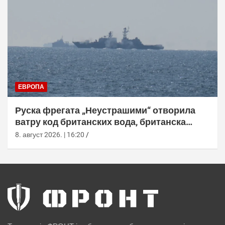
ЕВРОПА
Руска фрегата „Неустрашими“ отворила
ватру код британских вода, британска
морнарица појачала праћење
8. август 2026. | 16:20