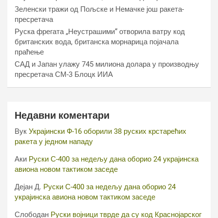
Зеленски тражи од Пољске и Немачке још ракета-
пресретача
Руска фрегата „Неустрашими“ отворила ватру код
британских вода, британска морнарица појачала
праћење
САД и Јапан улажу 745 милиона долара у производњу
пресретача СМ-3 Блоцк ИИА
Недавни коментари
Вук
Украјински Ф-16 оборили 38 руских крстарећих
ракета у једном нападу
Аки
Руски С-400 за недељу дана оборио 24 украјинска
авиона новом тактиком заседе
Дејан Д.
Руски С-400 за недељу дана оборио 24
украјинска авиона новом тактиком заседе
Слободан
Руски војници тврде да су код Краснојарског