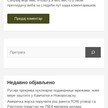
Сачувај моје име, е-пошту и веб место у овом
прегледачу веба за следећи пут када коментаришем.
Недавно објављено
Русија прекрива нуклеарне подморнице мрежама: нове
мере заштите у Камчатки и Новоросијску
Америчка војска наручила још ракета ТОW, уговор са
Раyтхеон порастао на 750,8 милиона долара