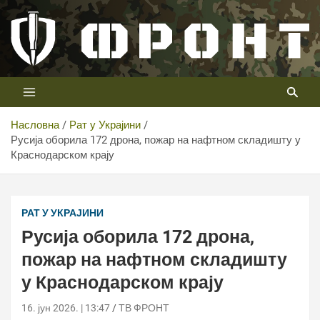
Скип
то
цонтент
Први војни канал у Србији
Телевизија ФРОНТ
Насловна
Рат у Украјини
Русија оборила 172 дрона, пожар на нафтном складишту у
Краснодарском крају
РАТ У УКРАЈИНИ
Русија оборила 172 дрона,
пожар на нафтном складишту
у Краснодарском крају
16. јун 2026. | 13:47
ТВ ФРОНТ