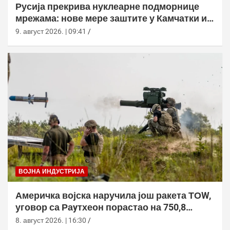
Русија прекрива нуклеарне подморнице
мрежама: нове мере заштите у Камчатки и
Новоросијску
9. август 2026. | 09:41
ВОЈНА ИНДУСТРИЈА
Америчка војска наручила још ракета ТОW,
уговор са Раyтхеон порастао на 750,8
милиона долара
8. август 2026. | 16:30