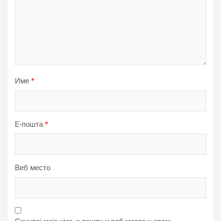
Име
*
Е-пошта
*
Веб место