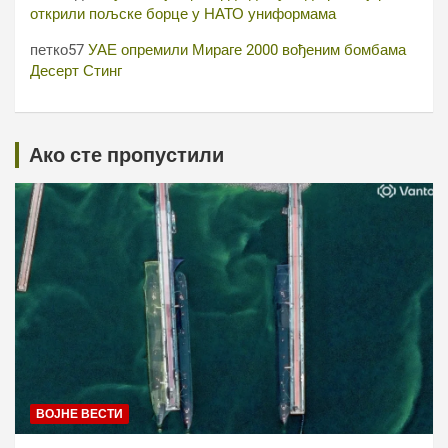
открили пољске борце у НАТО униформама
петко57
УАЕ опремили Мираге 2000 вођеним бомбама
Десерт Стинг
Ако сте пропустили
ВОЈНЕ ВЕСТИ