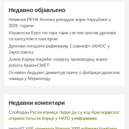
Недавно објављено
Немачки РЕНК бележи рекордне војне поруџбине у
2026. години
Израелски Ерез тестира тајни систем против дронова
са капсулом и лансером
Дронови погодили рафинерију Славнефт-ЈАНОС у
Јарослављу
Јужна Кореја покреће серијску производњу војног
робота Арион-СМЕТ
Оснивач Андурил демантује причу о фабрици дронских
чамаца у Мериленду
Недавни коментари
Слободан
Руски војници тврде да су код Краснојарског
открили пољске борце у НАТО униформама
петко57
УАЕ опремили Мираге 2000 вођеним бомбама