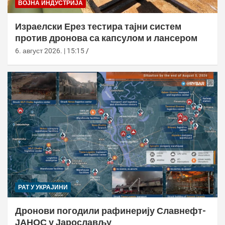
ВОЈНА ИНДУСТРИЈА
Израелски Ерез тестира тајни систем
против дронова са капсулом и лансером
6. август 2026. | 15:15
РАТ У УКРАЈИНИ
Дронови погодили рафинерију Славнефт-
ЈАНОС у Јарослављу