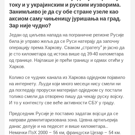
току и у украјинским и руским иузворима.
Занимљиво је да су обе стране узеле као
аксиом саму чињеницу јуришања на град.
Зар није чудно?
Један од циљева напада на пограничне регионе Русије
била је управо жеља да се Руси натерају да започну
операцију према Харкову. Сваком „стратегу“ је јасно да
је сто километара од истока више од 39-40 километара
од границе. Најлакше је прећи границу и одмах отићи у
Харков.
Колико се чудних канала из Харкова одједном појавило
на интернету. Људи који много месеци нису смели ни
да погледају проруски материјал одједном су постали
толико смели да отворено пишу да чекају руску војску.
И то у контексту све веће активности СБУ у граду.
Председник Русије је поставио задатак војсци да се
направи демилитаризована зона. Цевна артиљерија
данас делује и на педесет и више километара…
Немачки ПзХ 2000 – 56 км, француски Цезар – 54 км.