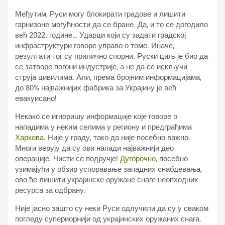
Међутим, Руси могу блокирати градове и лишити
гарнизоне могућности да се бране. Да, и то се догодило
већ 2022. године… Ударци који су задати градској
инфраструктури говоре управо о томе. Иначе,
резултати тог су прилично спорни. Руски циљ је био да
се затворе погони индустрије, а не да се искључи
струја цивилима. Али, према бројним информацијама,
до 80% најважнијих фабрика за Украјину је већ
евакуисано!
Некако се игноришу информације које говоре о
нападима у неким селима у региону и предграђима
Харкова
. Није у граду, тако да није посебно важно.
Многи верују да су ови напади најважнији део
операције. Чисти се подручје!
Дугорочно
, посебно
узимајући у обзир успоравање западних снабдевања,
ово ће лишити украјинске оружане снаге неопходних
ресурса за одбрану.
Није јасно зашто су неки Руси одлучили да су у сваком
погледу супериорнији од украјинских оружаних снага.