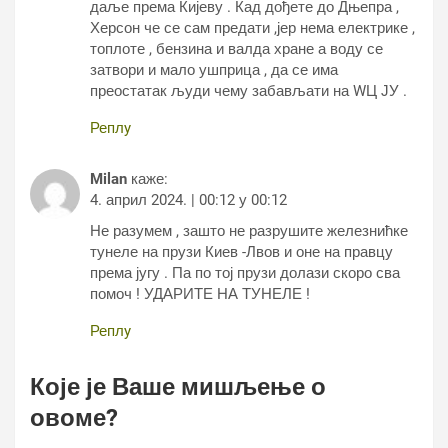
даље према Кијеву . Кад дођете до Дњепра ,
Херсон че се сам предати ,јер нема електрике ,
топлоте , бензина и валда хране а воду се
затвори и мало ушприца , да се има
преостатак људи чему забављати на WЦ ЈУ .
Реплy
Milan
каже:
4. април 2024. | 00:12 у 00:12
Не разумем , зашто не разрушите железнићке
тунеле на прузи Киев -Лвов и оне на правцу
према југу . Па по тој прузи долази скоро сва
помоч ! УДАРИТЕ НА ТУНЕЛЕ !
Реплy
Које је Ваше мишљење о
овоме?