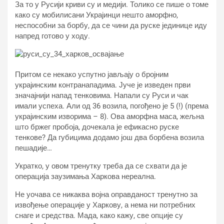
За то у Русији криви су и медији. Толико се пише о томе
како су мобилисани Украјинци нешто аморфно,
неспособни за борбу, да се чини да руске јединице иду
напред готово у ходу.
Притом се некако успутно јављају о бројним
украјинским контранападима. Јуче је изведен први
значајнији напад тенковима. Напали су Руси и чак
имали успеха. Али од 36 возила, погођено је 5 (!) (према
украјинским изворима – 8). Ова аморфна маса, жељна
што бржег пробоја, дочекала је ефикасно руске
тенкове? Да губицима додамо још два борбена возила
пешадије…
Укратко, у овом тренутку треба да се схвати да је
операција заузимања Харкова нереална.
Не уочава се никаква војна оправданост тренутно за
извођење операције у Харкову, а нема ни потребних
снаге и средства. Мада, како кажу, све опције су