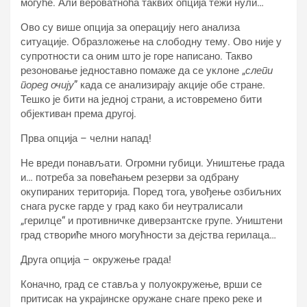
могуће. Али вероватноћа таквих опција тежи нули…
Ово су више опција за операцију него анализа
ситуације. Образложење на слободну тему. Ово није у
супротности са оним што је горе написано. Такво
резоновање једноставно помаже да се уклоне „
слепи
поред очију
” када се анализирају акције обе стране.
Тешко је бити на једној страни, а истовремено бити
објективан према другој.
Прва опција – челни напад!
Не вреди понављати. Огромни губици. Уништење града
и… потреба за повећањем резерви за одбрану
окупираних територија. Поред тога, увођење озбиљних
снага руске гарде у град како би неутралисали
„герилце“ и противничке диверзантске групе. Уништени
град створиће много могућности за дејства герилаца…
Друга опција – окружење града!
Коначно, град се ставља у полуокружење, врши се
притисак на украјинске оружане снаге преко реке и