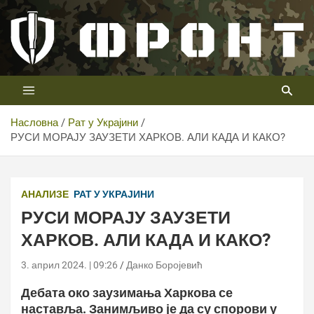
Скип
то
цонтент
Први војни канал у Србији
Телевизија ФРОНТ
Насловна
Рат у Украјини
РУСИ МОРАЈУ ЗАУЗЕТИ ХАРКОВ. АЛИ КАДА И КАКО?
АНАЛИЗЕ
РАТ У УКРАЈИНИ
РУСИ МОРАЈУ ЗАУЗЕТИ
ХАРКОВ. АЛИ КАДА И КАКО?
3. април 2024. | 09:26
Данко Боројевић
Дебата око заузимања Харкова се
наставља. Занимљиво је да су спорови у