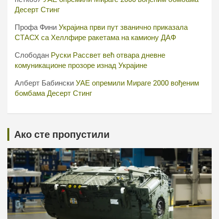
Десерт Стинг
Профа Фини
Украјина први пут званично приказала
СТАСХ са Хеллфире ракетама на камиону ДАФ
Слободан
Руски Рассвет већ отвара дневне
комуникационе прозоре изнад Украјине
Алберт Бабински
УАЕ опремили Мираге 2000 вођеним
бомбама Десерт Стинг
Ако сте пропустили