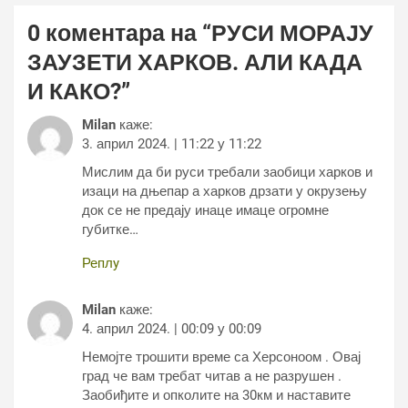
0 коментара на “
РУСИ МОРАЈУ
ЗАУЗЕТИ ХАРКОВ. АЛИ КАДА
И КАКО?
”
Milan
каже:
3. април 2024. | 11:22 у 11:22
Мислим да би руси требали заобици харков и
изаци на дњепар а харков дрзати у окрузењу
док се не предају инаце имаце огромне
губитке…
Реплy
Milan
каже:
4. април 2024. | 00:09 у 00:09
Немојте трошити време са Херсоноом . Овај
град че вам требат читав а не разрушен .
Заобиђите и опколите на 30км и наставите