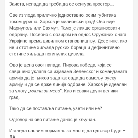
Заиста, испада да треба да се осигура простор….
Све изгледа прилично једноставно, осим губитака
током јуриша. Харков је милионски град! Ово није
Мариупољ или Бахмут. Тамо је лакше организовати
одбрану. Посебно с обзиром на однос Оружаних снага
Украјине према цивилном становништву. Десетине, ако
не и стотине хиљада руских бораца и дефинитивно
стотине хиљада погинулих цивила.
Ово је цена овог напада! Пирова победа, која се
савршено уклапа са изјавама Зеленског и команданата
армија да је њихов задатак сада да самељу руску
армију и да се држе линија одбране. Харков је идеалан
за улогу „
млина за месо
“. Као и сваки други велики
град.
Тако да се поставља питање, узети или не?
Одговор на ово питање данас је кључан.
Изгледа сасвим нормално за многе, да одговор буде –
ДА!