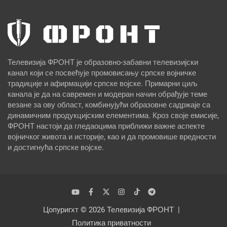
Телевизија ФРОНТ је образовно-забавни телевизијски
канал који се посвећује промовисању српске војничке
традиције и афирмацији српске војске. Примарни циљ
канала је да на савремен и модеран начин обрађује теме
везане за ову област, комбинујући образовне садржаје са
динамичним продукцијским елементима. Кроз своје емисије,
ФРОНТ настоји да гледаоцима приближи важне аспекте
војничког живота и историје, као и да промовише вредности
и достигнућа српске војске.
Цопyригхт © 2026
Телевизија ФРОНТ
Политика приватности