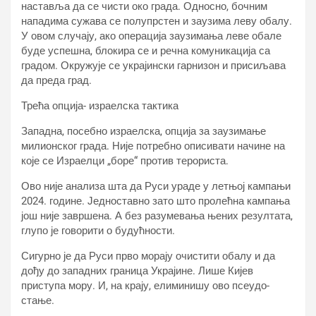
наставља да се чисти око града. Односно, бочним
нападима сужава се полупрстен и заузима леву обалу.
У овом случају, ако операција заузимања леве обале
буде успешна, блокира се и речна комуникација са
градом. Окружује се украјински гарнизон и присиљава
да преда град.
Трећа опција- израелска тактика
Западна, посебно израелска, опција за заузимање
милионског града. Није потребно описивати начине на
које се Израелци „боре“ против терориста.
Ово није анализа шта да Руси ураде у летњој кампањи
2024. године. Једноставно зато што пролећна кампања
још није завршена. А без разумевања њених резултата,
глупо је говорити о будућности.
Сигурно је да Руси прво морају очистити обалу и да
дођу до западних граница Украјине. Лише Кијев
приступа мору. И, на крају, елиминишу ово псеудо-
стање.