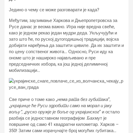
Једино о чему се може разговарати је када?
Међутим, заузимање Харкова и Дњепропетровска за
Русе данас је веома важно. Игра није вредна свеће,
како је једном рекао један мудри деда. Укључујући и
зато што ће, по руској дугогодишњој традицији, војска
добијати наређења да заштити цивиле. Да их заштити и
по цену сопственог живота… Односно, Руси иду ка
ономе што је нашироко најављивано и пре
председничких избора, ка још једној делимичној
мобилизацији…
Све приче о томе како „
нема рата без губитака
“,
„
украјинце ће Руси здробити само на морал и јаку
вољу“
, „
руско оружје је боље од украјинског
“ и остало
разбија се једноставном географијом .Бахмут је
површине од само 41 квадратни километар. Харков –
350! Затим сами израчунајте број могућих губитака…