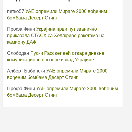
петко57
УАЕ опремили Мираге 2000 вођеним
бомбама Десерт Стинг
Профа Фини
Украјина први пут званично
приказала СТАСХ са Хеллфире ракетама на
камиону ДАФ
Слободан
Руски Рассвет већ отвара дневне
комуникационе прозоре изнад Украјине
Алберт Бабински
УАЕ опремили Мираге 2000
вођеним бомбама Десерт Стинг
Профа Фини
УАЕ опремили Мираге 2000 вођеним
бомбама Десерт Стинг