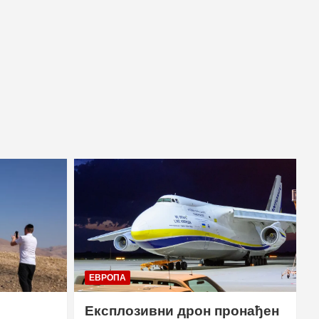
ЕВРОПА
Експлозивни дрон пронађен