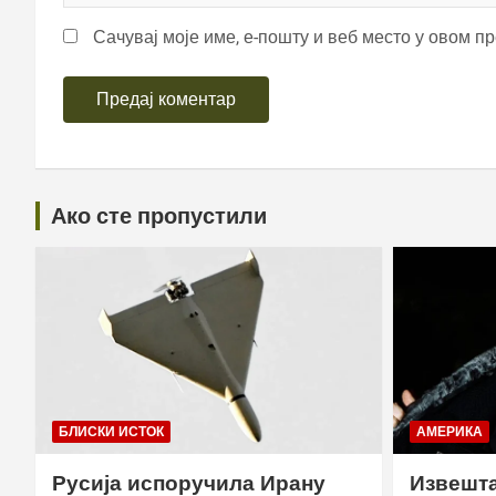
Сачувај моје име, е-пошту и веб место у овом п
Ако сте пропустили
БЛИСКИ ИСТОК
АМЕРИКА
Русија испоручила Ирану
Извешта