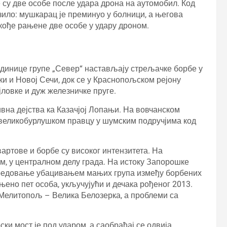
е су две особе после удара дрона на аутомобил. Код
зило: мушкарац је преминуо у болници, а његова
акође рањене две особе у удару дроном.
јединице групе „Север“ настављају стрељачке борбе у
и и Новој Сечи, док се у Краснопољском рејону
ловке и дуж железничке пруге.
вна дејства ка Казачјој Лопањи. На вовчанском
а великобурлушком правцу у шумским подручјима код
вартове и борбе су високог интензитета. На
, у централном делу града. На истоку Запорошке
предовање убацивањем мањих група између борбених
ено пет особа, укључујући и дечака рођеног 2013.
и Мелитопољ – Велика Белозерка, а проблеми са
ски мост је под ударом, а саобраћај се одвија