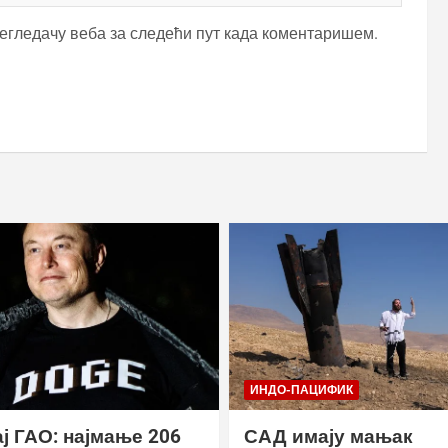
регледачу веба за следећи пут када коментаришем.
ИНДО-ПАЦИФИК
ј ГАО: најмање 206
САД имају мањак