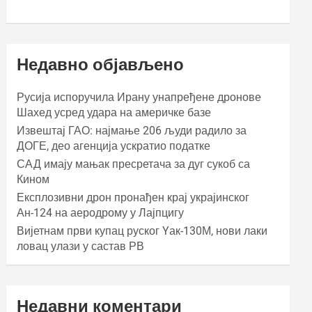
Недавно објављено
Русија испоручила Ирану унапређене дронове
Шахед усред удара на америчке базе
Извештај ГАО: најмање 206 људи радило за
ДОГЕ, део агенција ускратио податке
САД имају мањак пресретача за дуг сукоб са
Кином
Експлозивни дрон пронађен крај украјинског
Ан-124 на аеродрому у Лајпцигу
Вијетнам први купац руског Yак-130М, нови лаки
ловац улази у састав РВ
Недавни коментари