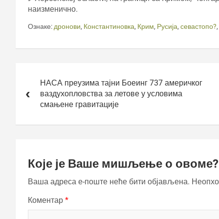
наизменично.
Ознаке:
дронови
,
Константиновка
,
Крим
,
Русија
,
севастопо?
Кретање
чланка
НАСА преузима тајни Боеинг 737 америчког
ваздухопловства за летове у условима
смањене гравитације
Које је Ваше мишљење о овоме?
Ваша адреса е-поште неће бити објављена.
Неопхо
Коментар
*