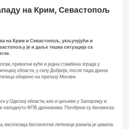
ападу на Крим, Севастопољ
ова на Крим и Севастопољ, укључујући и
вастопољу је и даље тешка ситуација са
игле.
ски, приватне куће и једна стамбена зграда у
пецкој области, у селу Доброје, после пада дрона
летелица оборено на прилазу Москви.
к у Одеској области, као и циљеве у Запорожју и
 је нападнуто ФПВ дроновима. Погођени су бензинска
на, експлозија беспилотне летелице ранила је цивила.