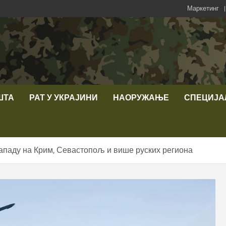
Маркетинг
ШТА
РАТ У УКРАЈИНИ
НАОРУЖАЊЕ
СПЕЦИЈА
ападу на Крим, Севастопољ и више руских региона