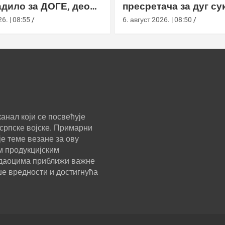
дило за ДОГЕ, део
пресретача за дуг су
а ускратио податке
Кином
6. | 08:55
6. август 2026. | 08:50
анал који се посвећује
српске војске. Примарни
е теме везане за ову
м продукцијским
ледаоцима приближи важне
ше вредности и достигнућа