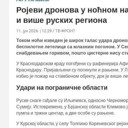
Ројеви дронова у ноћном н
и више руских региона
11. јун 2026. | 12:29
ТВ ФРОНТ
Током ноћи изведен је широк талас удара дрон
беспилотне летелице са млазним погоном. У Се
снабдевањем горивом, пошто цистерне нису ст
У Краснодарском крају погођени су рафинерија Афип
Краснодару. Пријављени су погинули и рањени. У Ли
избио је пожар на стамбеном објекту, док је више 
Удари на пограничне области
Руске снаге гађале су Иљичевск, односно Черноморс
Сумију. Истовремено, у Брјанској области Климово
пумпа и тржни центар, а две особе су рањене.
У Курској области, у селу Толпино Кореневског рејо