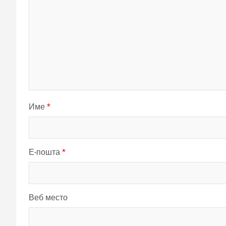
Име
*
Е-пошта
*
Веб место