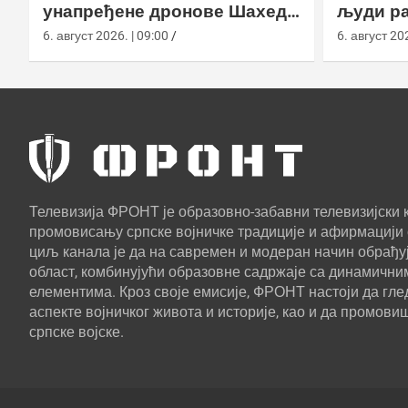
унапређене дронове Шахед
људи ра
усред удара на америчке
агенциј
6. август 2026. | 09:00
6. август 202
базе
Телевизија ФРОНТ је образовно-забавни телевизијски к
промовисању српске војничке традиције и афирмацији 
циљ канала је да на савремен и модеран начин обрађуј
област, комбинујући образовне садржаје са динамични
елементима. Кроз своје емисије, ФРОНТ настоји да г
аспекте војничког живота и историје, као и да промови
српске војске.