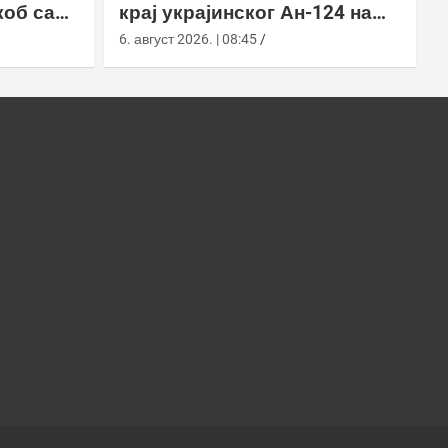
коб са
крај украјинског Ан-124 на
аеродрому у Лајпцигу
6. август 2026. | 08:45