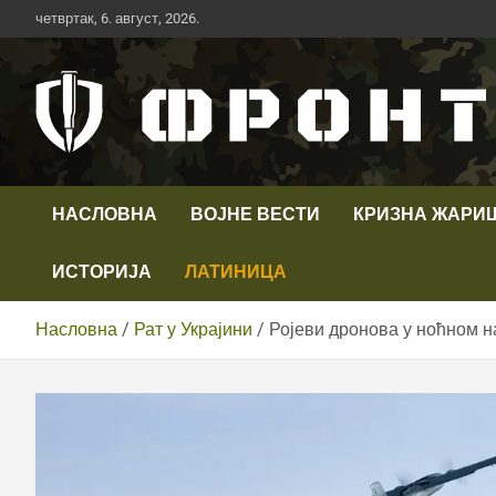
Скип
четвртак, 6. август, 2026.
то
цонтент
Први војни канал у Србији
Телевизија ФРОНТ
НАСЛОВНА
ВОЈНЕ ВЕСТИ
КРИЗНА ЖАРИ
ИСТОРИЈА
ЛАТИНИЦА
Насловна
Рат у Украјини
Ројеви дронова у ноћном н