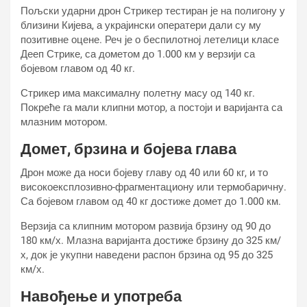
Пољски ударни дрон Стрикер тестиран је на полигону у
близини Кијева, а украјински оператери дали су му
позитивне оцене. Реч је о беспилотној летелици класе
Дееп Стрике, са дометом до 1.000 км у верзији са
бојевом главом од 40 кг.
Стрикер има максималну полетну масу од 140 кг.
Покреће га мали клипни мотор, а постоји и варијанта са
млазним мотором.
Домет, брзина и бојева глава
Дрон може да носи бојеву главу од 40 или 60 кг, и то
високоексплозивно-фрагментациону или термобаричну.
Са бојевом главом од 40 кг достиже домет до 1.000 км.
Верзија са клипним мотором развија брзину од 90 до
180 км/х. Млазна варијанта достиже брзину до 325 км/
х, док је укупни наведени распон брзина од 95 до 325
км/х.
Навођење и употреба