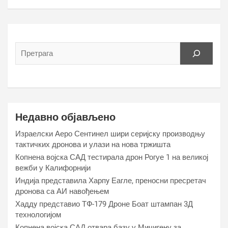
Недавно објављено
Израелски Аеро Сентинел шири серијску производњу
тактичких дронова и улази на нова тржишта
Копнена војска САД тестирала дрон Рогуе 1 на великој
вежби у Калифорнији
Индија представила Харпy Еагле, преносни пресретач
дронова са АИ навођењем
Хаддy представио ТФ-179 Дроне Боат штампан 3Д
технологијом
Копнена војска САД отвара базу у Мичигену за