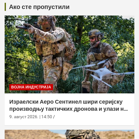
Ако сте пропустили
ВОЈНА ИНДУСТРИЈА
Израелски Аеро Сентинел шири серијску
производњу тактичких дронова и улази на
нова тржишта
9. август 2026. | 14:50