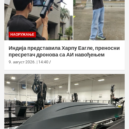
НАОРУЖАЊЕ
Индија представила Харпy Еагле, преносни
пресретач дронова са АИ навођењем
9. август 2026. | 14:40