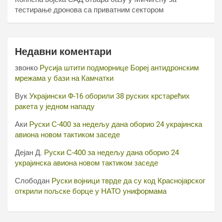
тестирање дронова са приватним сектором
Недавни коментари
звонко
Русија штити подморнице Бореј антидронским
мрежама у бази на Камчатки
Вук
Украјински Ф-16 оборили 38 руских крстарећих
ракета у једном нападу
Аки
Руски С-400 за недељу дана оборио 24 украјинска
авиона новом тактиком заседе
Дејан Д.
Руски С-400 за недељу дана оборио 24
украјинска авиона новом тактиком заседе
Слободан
Руски војници тврде да су код Краснојарског
открили пољске борце у НАТО униформама