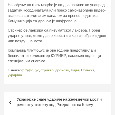
Навођење на циљ могуће је на два начина: по унапред
задатим координатама или преко самонавођене видео-
главе са сателитским каналом за пренос података.
Комуникација са дроном је шифрована.
Стрикер се лансира са пнеуматског лансера. Поред
ударне улоге, може да се користи и као извиђачки дрон
или ваздушна мета.
Компанија ФлyФоцус је ове године представила и
беспилотни хеликоптер КУРИЕР, намењен подршци
специјалним снагама.
Ознаке:
флyфоцус
,
стрикер
,
дронови
,
Кијев
,
Пољска
,
украјина
Кретање
Украјинске снаге удариле на железнички мост и
чланка
ремонтну технику код Роздољног на Криму