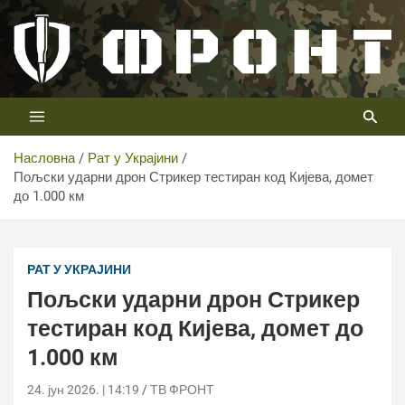
Скип
то
цонтент
Први војни канал у Србији
Телевизија ФРОНТ
Насловна
Рат у Украјини
Пољски ударни дрон Стрикер тестиран код Кијева, домет
до 1.000 км
РАТ У УКРАЈИНИ
Пољски ударни дрон Стрикер
тестиран код Кијева, домет до
1.000 км
24. јун 2026. | 14:19
ТВ ФРОНТ