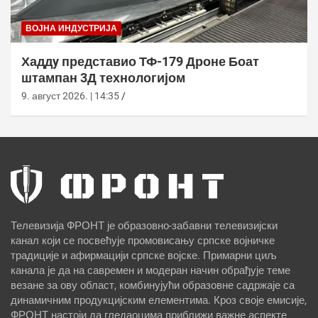
ВОЈНА ИНДУСТРИЈА
Хаддy представио ТФ-179 Дроне Боат
штампан 3Д технологијом
9. август 2026. | 14:35
Телевизија ФРОНТ је образовно-забавни телевизијски
канал који се посвећује промовисању српске војничке
традиције и афирмацији српске војске. Примарни циљ
канала је да на савремен и модеран начин обрађује теме
везане за ову област, комбинујући образовне садржаје са
динамичним продукцијским елементима. Кроз своје емисије,
ФРОНТ настоји да гледаоцима приближи важне аспекте