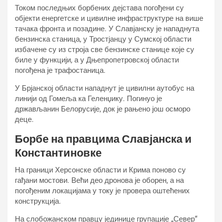
Током последњих борбених дејстава погођени су
објекти енергетске и цивилне инфраструктуре на више
тачака фронта и позадине. У Славјанску је нападнута
бензинска станица, у Тростјанцу у Сумској области
избачене су из строја све бензинске станице које су
биле у функцији, а у Дњепропетровској области
погођена је трафостаница.
У Брјанској области нападнут је цивилни аутобус на
линији од Гомеља ка Геленџику. Погинуо је
држављанин Белорусије, док је рањено још осморо
деце.
Борбе на правцима Славјанска и
Константиновке
На граници Херсонске области и Крима поново су
гађани мостови. Већи део дронова је оборен, а на
погођеним локацијама у току је провера оштећених
конструкција.
На слобожанском правцу јединице групације „Север“