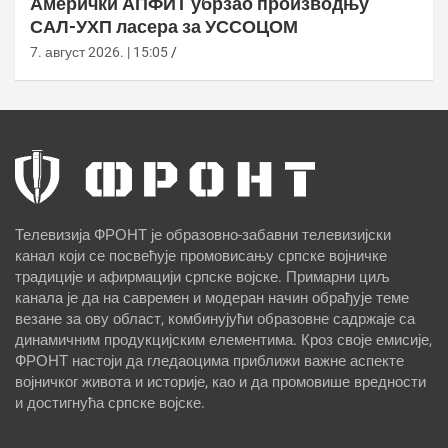
Амерички АПФИТ убрзао производњу
САЛ-УХП ласера за УССОЦОМ
7. август 2026. | 15:05
Телевизија ФРОНТ је образовно-забавни телевизијски
канал који се посвећује промовисању српске војничке
традиције и афирмацији српске војске. Примарни циљ
канала је да на савремен и модеран начин обрађује теме
везане за ову област, комбинујући образовне садржаје са
динамичним продукцијским елементима. Кроз своје емисије,
ФРОНТ настоји да гледаоцима приближи важне аспекте
војничког живота и историје, као и да промовише вредности
и достигнућа српске војске.