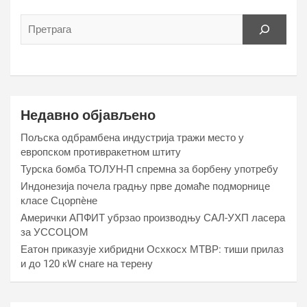
Недавно објављено
Пољска одбрамбена индустрија тражи место у
европском противракетном штиту
Турска бомба ТОЛУН-П спремна за борбену употребу
Индонезија почела градњу прве домаће подморнице
класе Сцорпèне
Амерички АПФИТ убрзао производњу САЛ-УХП ласера
за УССОЦОМ
Еатон приказује хибридни Осхкосх МТВР: тиши прилаз
и до 120 кW снаге на терену