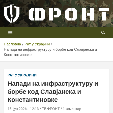
Скип
то
цонтент
Први војни канал у Србији
Телевизија ФРОНТ
Насловна
Рат у Украјини
Напади на инфраструктуру и борбе код Славјанска и
Константиновке
РАТ У УКРАЈИНИ
Напади на инфраструктуру и
борбе код Славјанска и
Константиновке
18. јун 2026. | 12:13
ТВ ФРОНТ
1 коментар