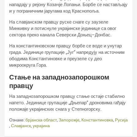
нападају у рејону Козачје Лопањи. Борбе се настављају
и у пограничним јаругама код Краснопоља.
На славјанском правцу руске снаге су заузеле
Минкивку и потиснуле украјинске јединице са овог
сектора преко канала Северски Доњец–Донбас.
На константиновском правцу борбе се воде и унутар
града. Јединице групације „Југ“ напредују на источним
ободима Константиновке и преузеле су део
микроокруга Гора.
Стање на западнозапорошком
правцу
На западнозапорошком правцу стање остаје стабилно
напето. Јединице групације „Дњепар“ дроновима гађају
положаје украјинских снага у Степногорску.
Ознаке:
брјанска област
,
Запорожје
,
Константиновка
,
Русија
,
Славјанск
,
украјина