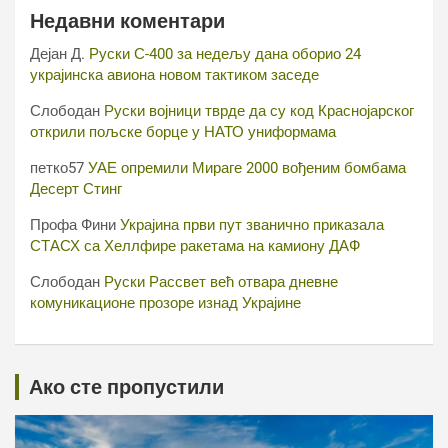
Недавни коментари
Дејан Д.
Руски С-400 за недељу дана оборио 24
украјинска авиона новом тактиком заседе
Слободан
Руски војници тврде да су код Краснојарског
открили пољске борце у НАТО униформама
петко57
УАЕ опремили Мираге 2000 вођеним бомбама
Десерт Стинг
Профа Фини
Украјина први пут званично приказала
СТАСХ са Хеллфире ракетама на камиону ДАФ
Слободан
Руски Рассвет већ отвара дневне
комуникационе прозоре изнад Украјине
Ако сте пропустили