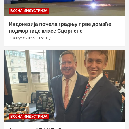
ВОЈНА ИНДУСТРИЈА
Индонезија почела градњу прве домаће
подморнице класе Сцорпèне
7. август 2026. | 15:10
ВОЈНА ИНДУСТРИЈА