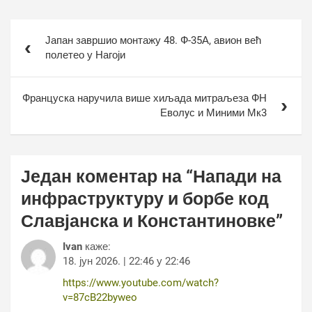
Кретање
Јапан завршио монтажу 48. Ф-35А, авион већ
чланка
полетео у Нагоји
Француска наручила више хиљада митраљеза ФН
Еволyс и Миними Мк3
Један коментар на “
Напади на
инфраструктуру и борбе код
Славјанска и Константиновке
”
Ivan
каже:
18. јун 2026. | 22:46 у 22:46
https://www.youtube.com/watch?
v=87cB22byweo