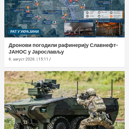
РАТ У УКРАЈИНИ
Дронови погодили рафинерију Славнефт-
ЈАНОС у Јарослављу
6. август 2026. | 15:11