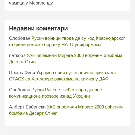
чамаца у Мериленду
Недавни коментари
Слободан
Руски војници тврде да су код Краснојарског
открили пољске борце у НАТО униформама
петко57
УАЕ опремили Мираге 2000 вођеним бомбама
Десерт Стинг
Профа Фини
Украјина први пут званично приказала
СТАСХ са Хеллфире ракетама на камиону ДАФ
Слободан
Руски Рассвет већ отвара дневне
комуникационе прозоре изнад Украјине
Алберт Бабински
УАЕ опремили Мираге 2000 вођеним
бомбама Десерт Стинг