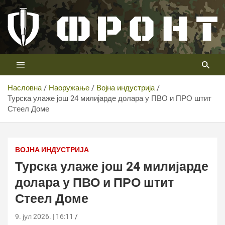
Скип
то
цонтент
Први војни канал у Србији
Телевизија ФРОНТ
Насловна
Наоружање
Војна индустрија
Турска улаже још 24 милијарде долара у ПВО и ПРО штит
Стеел Доме
Турска улаже још 24 милијарде долара у ПВО и ПРО
штит Стеел Доме
ВОЈНА ИНДУСТРИЈА
Турска улаже још 24 милијарде
долара у ПВО и ПРО штит
Стеел Доме
9. јул 2026. | 16:11