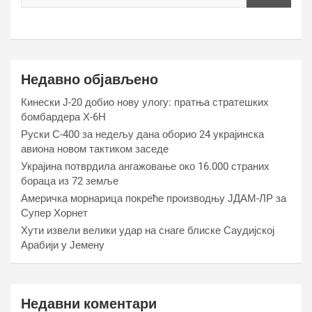
Недавно објављено
Кинески Ј-20 добио нову улогу: пратња стратешких
бомбардера Х-6Н
Руски С-400 за недељу дана оборио 24 украјинска
авиона новом тактиком заседе
Украјина потврдила ангажовање око 16.000 страних
бораца из 72 земље
Америчка морнарица покреће производњу ЈДАМ-ЛР за
Супер Хорнет
Хути извели велики удар на снаге блиске Саудијској
Арабији у Јемену
Недавни коментари