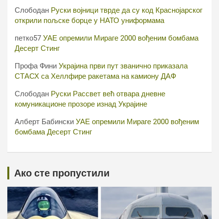
Слободан
Руски војници тврде да су код Краснојарског
открили пољске борце у НАТО униформама
петко57
УАЕ опремили Мираге 2000 вођеним бомбама
Десерт Стинг
Профа Фини
Украјина први пут званично приказала
СТАСХ са Хеллфире ракетама на камиону ДАФ
Слободан
Руски Рассвет већ отвара дневне
комуникационе прозоре изнад Украјине
Алберт Бабински
УАЕ опремили Мираге 2000 вођеним
бомбама Десерт Стинг
Ако сте пропустили