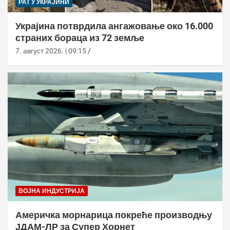
РАТ У УКРАЈИНИ
Украјина потврдила ангажовање око 16.000
страних бораца из 72 земље
7. август 2026. | 09:15
ВОЈНА ИНДУСТРИЈА
Америчка морнарица покреће производњу
ЈДАМ-ЛР за Супер Хорнет