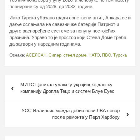
780 милиона евра у јуну 2026, а испоруке по том пакету
планиране су од 2028. до 2032. године.
Иако Турска убрзано гради сопствени штит, Анкара се и
даље ослањала на савезничке батерије Патриот и
друге распоређене системе за попуну постојећих
празнина. Управо то је простор који Стеел Доме треба
да затвори у наредним годинама.
Ознаке:
АСЕЛСАН
,
Сипер
,
стеел доме
,
НАТО
,
ПВО
,
Турска
Кретање
МИТС Цапитал улаже у украјинско-данску
чланка
компанију Дропла Тецх и систем Блуе Еyес
УСС Иллиноис можда добио нови ЛВА сонар
после ремонта у Перл Харбору