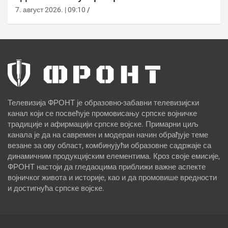
7. август 2026. | 09:10
Телевизија ФРОНТ је образовно-забавни телевизијски
канал који се посвећује промовисању српске војничке
традиције и афирмацији српске војске. Примарни циљ
канала је да на савремен и модеран начин обрађује теме
везане за ову област, комбинујући образовне садржаје са
динамичним продукцијским елементима. Кроз своје емисије,
ФРОНТ настоји да гледаоцима приближи важне аспекте
војничког живота и историје, као и да промовише вредности
и достигнућа српске војске.