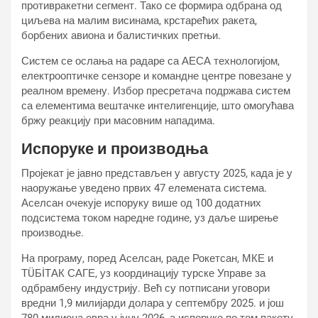
противракетни сегмент. Тако се формира одбрана од
циљева на малим висинама, крстарећих ракета,
борбених авиона и балистичких претњи.
Систем се ослања на радаре са АЕСА технологијом,
електрооптичке сензоре и командне центре повезане у
реалном времену. Избор пресретача подржава систем
са елементима вештачке интелигенције, што омогућава
бржу реакцију при масовним нападима.
Испоруке и производња
Пројекат је јавно представљен у августу 2025, када је у
наоружање уведено првих 47 елемената система.
Аселсан очекује испоруку више од 100 додатних
подсистема током наредне године, уз даље ширење
производње.
На програму, поред Аселсан, раде Рокетсан, МКЕ и
ТÜБİТАК САГЕ, уз координацију турске Управе за
одбрамбену индустрију. Већ су потписани уговори
вредни 1,9 милијарди долара у септембру 2025. и још