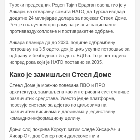
Турски председник Реџеп Тајип Ердоган саопштио је у
Анкари, на отварању самита НАТО, да Турска издваја
додатне 24 милијарде долара за пројекат Стеел Доме.
Реч је о кључном програму за јачање националне
противваздухопловне и противракетне одбране.
Анкара планира да до 2030. подигне одбрамбену
потрошњу на 3,5 одсто, док је циљ укупне потрошње за
одбрану и безбедност 5 одсто БДП-а. То је пет година
испред рока који је НАТО поставио за 2035.
Како је замишљен Стеел Доме
Стеел Доме је мрежно повезана ПВО и ПРО
архитектура, замишљена као интегрисани систем више
различитих средстава. Уместо једне платформе,
повезује системе за дејство по циљевима на
различитим висинама и даљинама у јединствену
командно-информациону целину.
Доњи слој покрива Коркут, затим следе Хисар-А+ и
Хисар-О+, док Сипер носи далекометни и