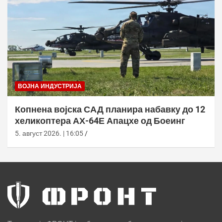
ВОЈНА ИНДУСТРИЈА
Копнена војска САД планира набавку до 12
хеликоптера АХ-64Е Апацхе од Боеинг
5. август 2026. | 16:05