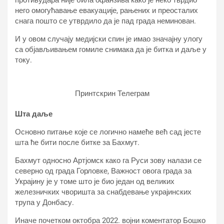
противудара није била офанзива како је неко тврдио
него омогућавање евакуације, рањених и преосталих
снага пошто се утврдило да је пад града неминован.
И у овом случају медијски спин је имао значајну улогу
са објављивањем гомиле снимака да је битка и даље у
току.
Принтскрин Телеграм
Шта даље
Основно питање које се логично намеће већ сад јесте
шта ће бити после битке за Бахмут.
Бахмут односно Артјомск како га Руси зову налази се
северно од града Горловке, Важност овога града за
Украјину је у томе што је био један од великих
железничких чворишта за снабдевање украјинских
трупа у Донбасу.
Иначе почетком октобра 2022. војни коментатор Бошко