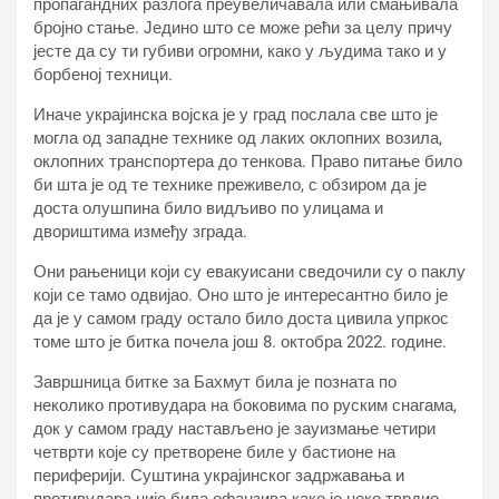
пропагандних разлога преувеличавала или смањивала
бројно стање. Једино што се може рећи за целу причу
јесте да су ти губиви огромни, како у људима тако и у
борбеној техници.
Иначе украјинска војска је у град послала све што је
могла од западне технике од лаких оклопних возила,
оклопних транспортера до тенкова. Право питање било
би шта је од те технике преживело, с обзиром да је
доста олушпина било видљиво по улицама и
двориштима између зграда.
Они рањеници који су евакуисани сведочили су о паклу
који се тамо одвијао. Оно што је интересантно било је
да је у самом граду остало било доста цивила упркос
томе што је битка почела још 8. октобра 2022. године.
Завршница битке за Бахмут била је позната по
неколико противудара на боковима по руским снагама,
док у самом граду настављено је зауизмање четири
четврти које су претворене биле у бастионе на
периферији. Суштина украјинског задржавања и