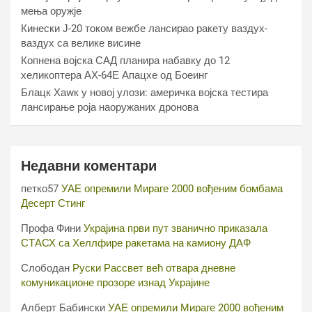
мења оружје
Кинески Ј-20 током вежбе лансирао ракету ваздух-
ваздух са велике висине
Копнена војска САД планира набавку до 12
хеликоптера АХ-64Е Апацхе од Боеинг
Блацк Хаwк у новој улози: америчка војска тестира
лансирање роја наоружаних дронова
Недавни коментари
петко57
УАЕ опремили Мираге 2000 вођеним бомбама
Десерт Стинг
Профа Фини
Украјина први пут званично приказала
СТАСХ са Хеллфире ракетама на камиону ДАФ
Слободан
Руски Рассвет већ отвара дневне
комуникационе прозоре изнад Украјине
Алберт Бабински
УАЕ опремили Мираге 2000 вођеним