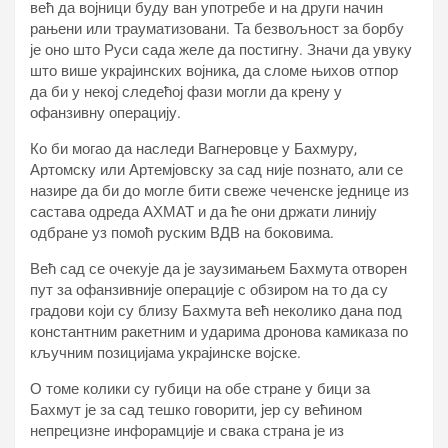
већ да војници буду ван употребе и на други начин
рањени или трауматизовани. Та безвољност за борбу
је оно што Руси сада желе да постигну. Значи да увуку
што више украјинских војника, да сломе њихов отпор
да би у некој следећој фази могли да крену у
офанзивну операцију.
Ко би могао да наследи Вагнеровце у Бахмуру,
Артомску или Артемјовску за сад није познато, али се
назире да би до могле бити свеже чеченске једнице из
састава одреда АХМАТ и да ће они држати линију
одбране уз помоћ руским ВДВ на боковима.
Већ сад се очекује да је заузимањем Бахмута отворен
пут за офанзивније операције с обзиром на то да су
градови који су близу Бахмута већ неколико дана под
константним ракетним и ударима дронова камиказа по
кључним позицијама украјинске војске.
О томе колики су губици на обе стране у бици за
Бахмут је за сад тешко говорити, јер су већином
непрецизне инфорамције и свака страна је из