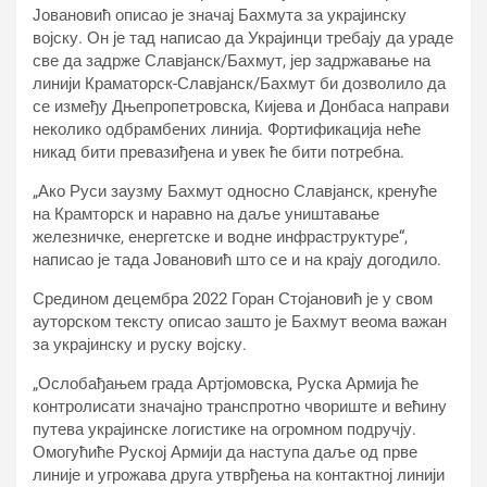
Јовановић описао је значај Бахмута за украјинску
војску. Он је тад написао да Украјинци требају да ураде
све да задрже Славјанск/Бахмут, јер задржавање на
линији Краматорск-Славјанск/Бахмут би дозволило да
се између Дњепропетровска, Кијева и Донбаса направи
неколико одбрамбених линија. Фортификација неће
никад бити превазиђена и увек ће бити потребна.
„Ако Руси заузму Бахмут односно Славјанск, кренуће
на Крамторск и наравно на даље уништавање
железничке, енергетске и водне инфраструктуре“,
написао је тада Јовановић што се и на крају догодило.
Средином децембра 2022 Горан Стојановић је у свом
ауторском тексту описао зашто је Бахмут веома важан
за украјинску и руску војску.
„Ослобађањем града Артјомовска, Руска Армија ће
контролисати значајно транспротно чвориште и већину
путева украјинске логистике на огромном подручју.
Омогућиће Руској Армији да наступа даље од прве
линије и угрожава друга утврђења на контактној линији