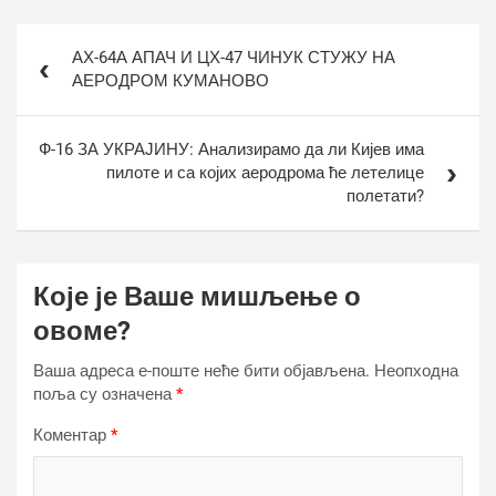
Кретање
АХ-64А АПАЧ И ЦХ-47 ЧИНУК СТУЖУ НА
чланка
АЕРОДРОМ КУМАНОВО
Ф-16 ЗА УКРАЈИНУ: Анализирамо да ли Кијев има
пилоте и са којих аеродрома ће летелице
полетати?
Које је Ваше мишљење о
овоме?
Ваша адреса е-поште неће бити објављена.
Неопходна
поља су означена
*
Коментар
*