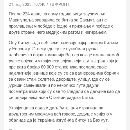
21. мај 2023. | 07:40
ТВ ФРОНТ
После 224 дана, на саму годишњицу заузимања
Маријупоља завршила се битка за Бахмут, аи не
проглашењем победе с једне и признањем победе с
друге стране, него медијским ратом и негирањем.
Ову битку сада већ неки називају најкрвавијом битком
у Европи у 21 веку где су се сукобили руска
плаћеничка војна компанија Вагнер која је имала помоћ
руске војске и украјинска војска која је у тај град који је
пре рата бројао 80.000 становника послала своје
најелитније једнице које су се са вагнеровцима борили
за сваки стан, солитер, двориште, улицу, где су се
јуриши смењивали и по неколико пута дајући
посматрачима који су све то гледали са даљине као да
се одвија нека нова Стаљинградска битка.
Украјинци за сада и даљ ћуте, али странице на
друштвеним мрежама већ говоре, додуше увијено у
обалнде да је Украјина изгубила битку за Бахмут.