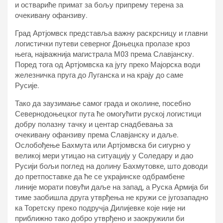
и оствариће примат за бољу припрему терена за
очекивану офанзиву.
Град Артјомвск представља важну раскрсницу и главни
логистички путеви северног Доњецка пролазе кроз
њега, најважнија магистрала М03 према Славјанску.
Поред тога од Артјомвска ка југу преко Мајорска води
железничка пруга до Луганска и на крају до саме
Русије.
Тако да заузимање самог града и околине, посебно
Севернодоњецког пута ће омогућити руској логистици
добру полазну тачку и центар снадбевања за
очекивану офанзиву према Славјанску и даље.
Ослобођење Бахмута или Артјомвска би сигурно у
великој мери утицао на ситуацију у Соледару и дао
Русији бољи поглед на долину Бахмутовке, што доводи
до претпоставке да ће се украјинске одбрамбене
линије морати повући даље на запад, а Руска Армија би
тиме заобишла друга утврђења не кружи се југозападно
ка Торетску преко подручја Дилијевке које није ни
приближно тако добро утврђено и заокружили би