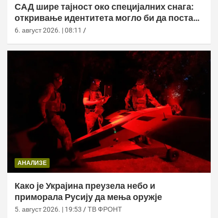
САД шире тајност око специјалних снага:
откривање идентитета могло би да постане
кривично дело
6. август 2026. | 08:11
АНАЛИЗЕ
Како је Украјина преузела небо и
приморала Русију да мења оружје
5. август 2026. | 19:53
ТВ ФРОНТ