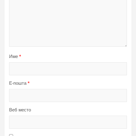
Име
*
Е-пошта
*
Веб место