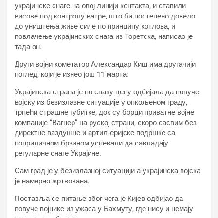
украјинске снаге на овој линији контакта, и ставили
висове под контролу ватре, што би постепено довело
до уништења живе силе по принципу котлова, и
повлачење украјинских снага из Торетска, написао је
тада он.
Други војни кометатор Александар Киш има другачији
поглед, који је изнео још 11 марта:
Украјинска страна је по сваку цену одбијала да повуче
војску из безизлазне ситуације у опкољеном граду,
трпећи страшне губитке, док су борци приватне војне
компаније “Вагнер” на руској страни, скоро сасвим без
директне ваздушне и артиљеријске подршке са
поприличном брзином успевали да савладају
регуларне снаге Украјине.
Сам град је у безизлазној ситуацији а украјинска војска
је намерно жртвована.
Поставља се питање због чега је Кијев одбијао да
повуче војнике из ужаса у Бахмуту, где нису и немају