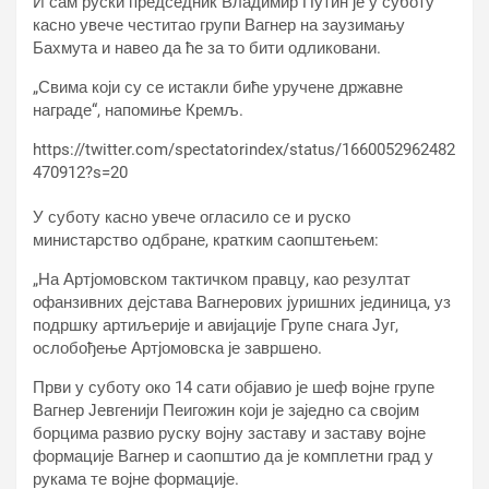
И сам руски председник Владимир Путин је у суботу
касно увече честитао групи Вагнер на заузимању
Бахмута и навео да ће за то бити одликовани.
„Свима који су се истакли биће уручене државне
награде“, напомиње Кремљ.
https://twitter.com/spectatorindex/status/1660052962482
470912?s=20
У суботу касно увече огласило се и руско
министарство одбране, кратким саопштењем:
„На Артјомовском тактичком правцу, као резултат
офанзивних дејстава Вагнерових јуришних јединица, уз
подршку артиљерије и авијације Групе снага Југ,
ослобођење Артјомовска је завршено.
Први у суботу око 14 сати објавио је шеф војне групе
Вагнер Јевгенији Пеигожин који је заједно са својим
борцима развио руску војну заставу и заставу војне
формације Вагнер и саопштио да је комплетни град у
рукама те војне формације.