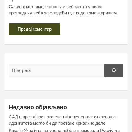
Сачувај моје име, е-пошту и веб место у овом
прегледачу веба за следећи пут када коментаришем.
Недавно објављено
САД шире тајност око специјалних снага: откривање
идентитета могло би да постане кривично дело
Како је Украјина преузела небо и приморала Русију да