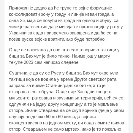
Пригожин је додао да ће трупе те војне формације
консолидовати зону у граду и линије изван града, а
онда 25. маја се повући из града на одмор и обуку, са
чиме је наговестио да је мисија те организације у рату у
Украјини за сада привремено завршена и да ће се на
позив руске војске вратити, ако буде потребно.
Овде се показало да оно што сам говорио о тактици у
бици за Бахмут је било тачно. Наиме још у марту
текуће 2023 сам написао следеће:
Суштина је да су се Руси у бици за Бахмут окренули
тактици која се водила у време Другог светског рата
заправо за време Стаљинградске битке, а то је
стварања тзв. обруча. Овде није Западни концепт
муњевитог ратовања и заузимања територија, већ су се
одлучили на једну другу концепцију а то је мрвљење
отпора. Значи стварања да се скуп војника где је у овом
случају негде око 50 до 60 хиљада војника
сконцентрисано на једном месту, ви сада ломите њихов
отпор. Стварањем не само мртвих, иако је то пожељно