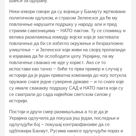
шанси за одбрану.
Неки извори говоре да су војници у Бахмуту жртвовани
политичком одлуком, и страхом Зеленског да ће му
повлачење нарушити подршку у народу али и пред
страним савезницима – НАТО пактом. Ту се спомињу и
велика разилажења измедју војске која је захтевала
повлачење да би се избегло окружење и безразложно
уништење – и Зеленског који живи на својој пропаганди
и изјавама да ће ослободити целу Украјину, па му
повлачење свакако не иде у корист. Ако се то
испостави као тачно – биће то први пример и случај у
историји да је један приватна компанија до ногу потукла
оружане снаге једне суверене државе – и то снаге које
су имале свакакву подршку САД и НАТО пакта који су
се сматрали до сада највећом светском силом у
историји.
Постоји и други смер размишљања а то је да је
Украјина одлучила да покуша још један, последњи и
одлучујући бој – покушај контраофанзиве да се
одблокира Бахмут, Русима нанесе одлучујући пораз и