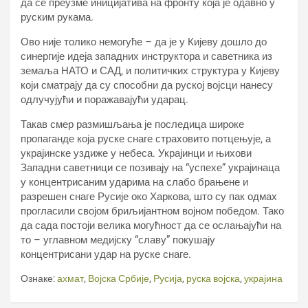
да се преузме иницијатива на фронту која је одавно у
руским рукама.
Ово није толико немогуће – да је у Кијеву дошло до
синергије идеја западних инструктора и саветника из
земаља НАТО и САД, и политичких структура у Кијеву
који сматрају да су способни да руској војсци нанесу
одлучујући и поражавајући ударац.
Такав смер размишљања је последица широке
пропаганде која руске снаге страховито потцењује, а
украјинске уздиже у небеса. Украјинци и њихови
Западни саветници се позивају на “успехе” украјинаца
у концентрисаним ударима на слабо брањене и
разрешен снаге Русије око Харкова, што су пак одмах
прогласили својом бриљијантном војном победом. Тако
да сада постоји велика могућност да се ослањајући на
то – углавном медијску “славу” покушају
концентрисани удар на руске снаге.
Ознаке:
ахмат
,
Војска Србије
,
Русија
,
руска војска
,
украјина