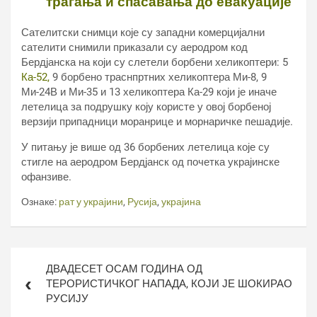
трагања и спасавања до евакуације
Сателитски снимци које су западни комерцијални
сателити снимили приказали су аеродром код
Бердјанска на који су слетели борбени хеликоптери: 5
Ка-52,
9 борбено траснпртних хеликоптера Ми-8, 9
Ми-24В и Ми-35 и 13 хеликоптера Ка-29 који је иначе
летелица за подрушку коју користе у овој борбеној
верзији припадници моранрице и морнаричке пешадије.
У питању је више од 36 борбених летелица које су
стигле на аеродром Бердјанск од почетка украјинске
офанзиве.
Ознаке:
рат у украјини
,
Русија
,
украјина
Кретање
ДВАДЕСЕТ ОСАМ ГОДИНА ОД
чланка
ТЕРОРИСТИЧКОГ НАПАДА, КОЈИ ЈЕ ШОКИРАО
РУСИЈУ