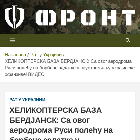
Скип
то
цонтент
Први војни канал у Србији
Телевизија ФРОНТ
Насловна
Рат у Украјини
ХЕЛИКОПТЕРСКА БАЗА БЕРДЈАНСК: Са овог аеродрома
Руси полећу на борбене задатке у заустављању украјинске
офанзиве! ВИДЕО
РАТ У УКРАЈИНИ
ХЕЛИКОПТЕРСКА БАЗА
БЕРДЈАНСК: Са овог
аеродрома Руси полећу на