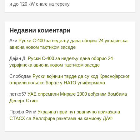
и до 120 кW снаге на терену
Недавни коментари
Аки
Руски С-400 за недељу дана оборио 24 украјинска
авиона новом тактиком заседе
Дејан Д.
Руски С-400 за недељу дана оборио 24
украјинска авиона новом тактиком заседе
Слободан
Руски војници тврде да су код Краснојарског
открили пољске борце у НАТО униформама
петко57
УАЕ опремили Мираге 2000 вођеним бомбама
Десерт Стинг
Профа Фини
Украјина први пут званично приказала
СТАСХ са Хеллфире ракетама на камиону ДАФ