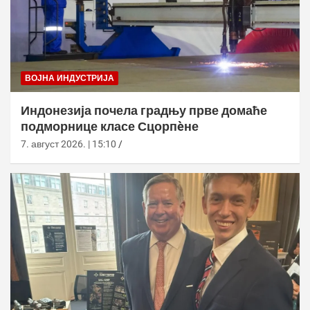
ВОЈНА ИНДУСТРИЈА
Индонезија почела градњу прве домаће
подморнице класе Сцорпèне
7. август 2026. | 15:10