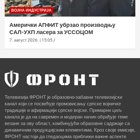
ВОЈНА ИНДУСТРИЈА
Амерички АПФИТ убрзао производњу
САЛ-УХП ласера за УССОЦОМ
7. август 2026. | 15:05
Телевизија ФРОНТ је образовно-забавни телевизијски
канал који се посвећује промовисању српске војничке
традиције и афирмацији српске војске. Примарни циљ
канала је да на савремен и модеран начин обрађује теме
везане за ову област, комбинујући образовне садржаје са
динамичним продукцијским елементима. Кроз своје емисије,
ФРОНТ настоји да гледаоцима приближи важне аспекте