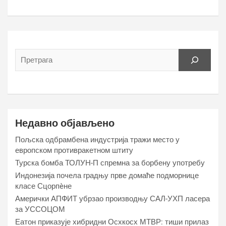
Недавно објављено
Пољска одбрамбена индустрија тражи место у
европском противракетном штиту
Турска бомба ТОЛУН-П спремна за борбену употребу
Индонезија почела градњу прве домаће подморнице
класе Сцорпèне
Амерички АПФИТ убрзао производњу САЛ-УХП ласера
за УССОЦОМ
Еатон приказује хибридни Осхкосх МТВР: тиши прилаз