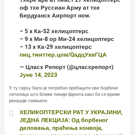
оф тхе Руссиан Армy ат тхе
Бердyанск Аирпорт ноw.
– 5 x Ка-52 хелицоптерс
– 9 x Ми-8 ор Ми-24 хелицоптерс
– 13 x Ка-29 хелицоптерс
пиц.тwиттер.цом/QадцУxвГЦА
— Цласх Репорт (@цласхрепорт)
Јуне 14, 2023
У ту сврху било је потребно пребацити ове борбене
летелице што ближе линији фронта како би се време
рекације смањило.
ХЕЛИКОПТЕРСКИ РАТ У УКРАЈИНИ,
ЈЕДНА ЛЕКЦИЈА: Од борбеног
деловања, праћења конвоја,