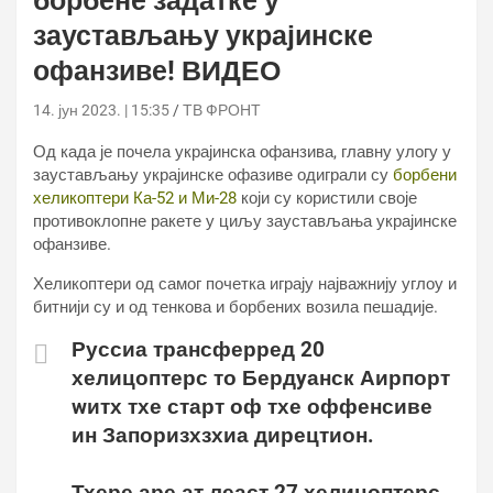
борбене задатке у
заустављању украјинске
офанзиве! ВИДЕО
14. јун 2023. | 15:35
ТВ ФРОНТ
Од када је почела украјинска офанзива, главну улогу у
заустављању украјинске офазиве одиграли су
борбени
хеликоптери Ка-52 и Ми-28
који су користили своје
противоклопне ракете у циљу заустављања украјинске
офанзиве.
Хеликоптери од самог почетка играју најважнију углоу и
битнији су и од тенкова и борбених возила пешадије.
Руссиа трансферред 20
хелицоптерс то Бердyанск Аирпорт
wитх тхе старт оф тхе оффенсиве
ин Запоризхзхиа дирецтион.
Тхере аре ат леаст 27 хелицоптерс