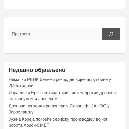
Недавно објављено
Немачки РЕНК бележи рекордне војне поруџбине у
2026. години
Израелски Ерез тестира тајни систем против дронова
са капсулом и лансером
Дронови погодили рафинерију Славнефт-ЈАНОС у
Јарослављу
Јужна Кореја покреће серијску производњу војног
робота Арион-СМЕТ