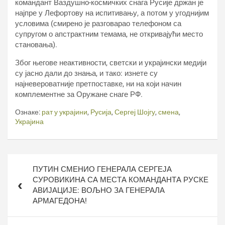
командант Ваздушно-космичких снага Русије држан је
најпре у Лефортову на испитивању, а потом у угоднијим
условима (смирено је разговарао телефоном са
супругом о апстрактним темама, не откривајући место
становања).
Због његове неактивности, светски и украјински медији
су јасно дали до знања, и тако: изнете су
најневероватније претпоставке, ни на који начин
комплементне за Оружане снаге РФ.
Ознаке:
рат у украјини
,
Русија
,
Сергеј Шојгу
,
смена
,
Украјина
Кретање
ПУТИН СМЕНИО ГЕНЕРАЛА СЕРГЕЈА
чланка
СУРОВИКИНА СА МЕСТА КОМАНДАНТА РУСКЕ
АВИЈАЦИЈЕ: ВОЉНО ЗА ГЕНЕРАЛА
АРМАГЕДОНА!