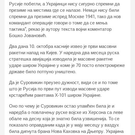
Русије побегли, а Украјинци нису сигурно спремни да
презиме на местима где се налазе. Немци нису били
спремни да презиме испред Москве 1941, тако да нов
командант операције говори о томе да се мења
тактика“, рекао је аутору текста војни коментатор
Бошко Јовановић.
Два дана 10. октобра касније извео је први масовни
ракетни напад на Кијев. У наредна два месеца руска
стратешка авијација изводила је масовне ракетне
ударе широм Украјине у коме је 70 посто електромреже
државе било потпуно уништено.
Да је Суровикин преузео дужност, види се и по томе
што је Русија по први пут изводи масовне ударе
крстарећим ракетама Х-101 широм Украјине.
Оно по чему је Суровикин остао упамћен била је и
наредба о повлачењу руске војске из Херсона са леве
обале на десну која је знатно била узвишенија. То се
показало оправданим када је у мају месецу у ваздух
била дигнута брана Нова Каховка на Дњепру. Украјина