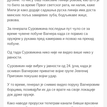
дубини. То нису баш повезане линије ровова, као што је
то било за време Првог светског рата, ни налик, каже
Мили је како додаје садашња руска линија има доста
минских поља замајевих зуба, бодљикаве жице,
ровова.
За генерала Суровикина последњи пут чуло се за
време чувене побуне Вагнера када се појавио са
оружјем у рукама пред камерама и позвао на прекид
побуне.
Од тада Суровикина нико није ни видео више нико у
јавности.
Суровикин није виђен у јавности од 24. јуна, када је
оснивач Вагнерове приватне војне групе Јевгениј
Пригожин покушао војни удар.
У то време, генерал је снимио видео поруку Вагнеровим
борцима, позивајући их да се врате на своје локације
док држе оружје.
Како наводе проруски телеграм канали бивши врховни