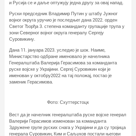
и Русија се и даље оптужују једна другу за овај напад.
Руски председник Владимир Путин у штабу Јужног
војног округа уручио је последњег дана 2022. орден
Светог Ђорђа 3. степена команданту групације трупа у
зони Северног војног округа генералу Сергеју
Суровикину.
Дана 11. јануара 2023. уследио је шок. Наиме,
Министарство одбране именовало је начелника
Генералштаба Валерија Герасимова за команданта
руске војске у Украјини. Сергеј Суровикин који је
именован у октобру2022 на тај положај, постао је
заменик Герасимова.
Фото: Схуттерстоцк
Вест да је начелник генералштаба руске војске генерал
Валерији Герасимов изменован за команданта
Здружене групе руских снага у Украјини и да су тројица
генерала Суровикин, Ким и Саљуков постали његови