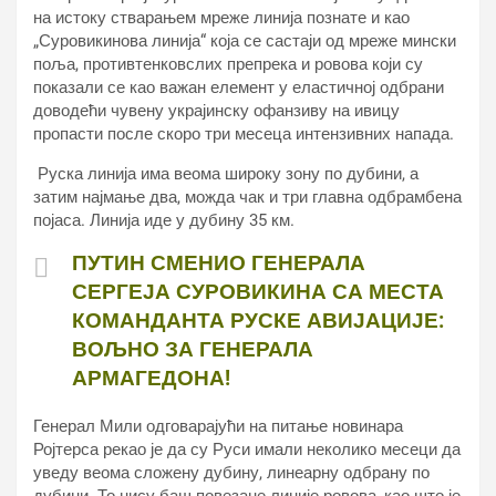
на истоку стварањем мреже линија познате и као
„Суровикинова линија“ која се састаји од мреже мински
поља, противтенковслих препрека и ровова који су
показали се као важан елемент у еластичној одбрани
доводећи чувену украјинску офанзиву на ивицу
пропасти после скоро три месеца интензивних напада.
Руска линија има веома широку зону по дубини, а
затим најмање два, можда чак и три главна одбрамбена
појаса. Линија иде у дубину 35 км.
ПУТИН СМЕНИО ГЕНЕРАЛА
СЕРГЕЈА СУРОВИКИНА СА МЕСТА
КОМАНДАНТА РУСКЕ АВИЈАЦИЈЕ:
ВОЉНО ЗА ГЕНЕРАЛА
АРМАГЕДОНА!
Генерал Мили одговарајући на питање новинара
Ројтерса рекао је да су Руси имали неколико месеци да
уведу веома сложену дубину, линеарну одбрану по