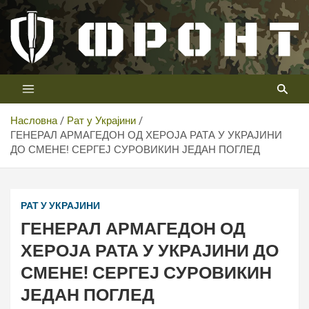
Скип
то
цонтент
Први војни канал у Србији
Телевизија ФРОНТ
Насловна
Рат у Украјини
ГЕНЕРАЛ АРМАГЕДОН ОД ХЕРОЈА РАТА У УКРАЈИНИ
ДО СМЕНЕ! СЕРГЕЈ СУРОВИКИН ЈЕДАН ПОГЛЕД
РАТ У УКРАЈИНИ
ГЕНЕРАЛ АРМАГЕДОН ОД
ХЕРОЈА РАТА У УКРАЈИНИ ДО
СМЕНЕ! СЕРГЕЈ СУРОВИКИН
ЈЕДАН ПОГЛЕД