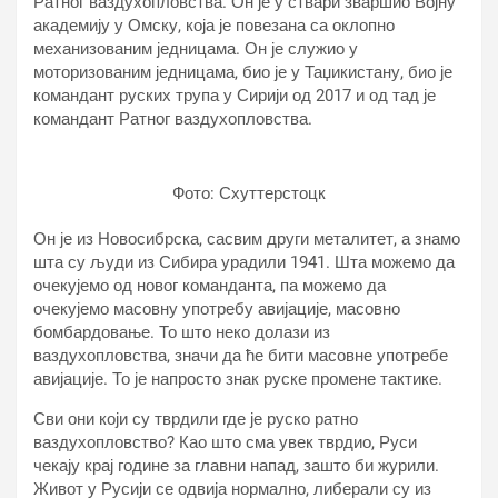
Ратног ваздухопловства. Он је у ствари зваршио Војну
академију у Омску, која је повезана са оклопно
механизованим једницама. Он је служио у
моторизованим једницама, био је у Таџикистану, био је
командант руских трупа у Сирији од 2017 и од тад је
командант Ратног ваздухопловства.
Фото: Схуттерстоцк
Он је из Новосибрска, сасвим други металитет, а знамо
шта су људи из Сибира урадили 1941. Шта можемо да
очекујемо од новог команданта, па можемо да
очекујемо масовну употребу авијације, масовно
бомбардовање. То што неко долази из
ваздухопловства, значи да ће бити масовне употребе
авијације. То је напросто знак руске промене тактике.
Сви они који су тврдили где је руско ратно
ваздухопловство? Као што сма увек тврдио, Руси
чекају крај године за главни напад, зашто би журили.
Живот у Русији се одвија нормално, либерали су из