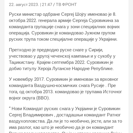
22. август 2023. | 21:47
ТВ ФРОНТ
Руски министар одбране Сергеј Шојгу именовао је 8.
октобра 2022. генерала армије Сергеја Суровикина за
команданта групације снага у зони специјалних војних
операција. Суровикин је командовао Јужном групом
руских трупа током специјалне операције у Украјини.
Претходно је предводио руске снаге у Сирији,
учествовао у другој чеченској кампањи и у сукобу у
Таџикистану. Крајем септембра 2022. Суровикин је
добио титулу Хероја Луганске Народне Републике.
У новембру 2017. Суровикин је именован за врховног
команданта Ваздушно-космичких снага Русије . Пре
тога, од октобра 2013. командовао је трупама Источног
војног округа (ВВО).
“ Нови Командат руских снага у Укрјаини је Суровикин
Сергеј Владимирович , достадашњи командант Ратног
ваздухопловства. Да ли је то необично, јесте, али за то
има разлог, као што је необично да је он командант