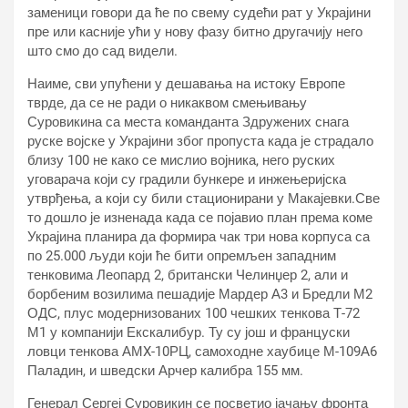
заменици говори да ће по свему судећи рат у Украјини
пре или касније ући у нову фазу битно другачију него
што смо до сад видели.
Наиме, сви упућени у дешавања на истоку Европе
тврде, да се не ради о никаквом смењивању
Суровикина са места команданта Здружених снага
руске војске у Украјини због пропуста када је страдало
близу 100 не како се мислио војника, него руских
уговарача који су градили бункере и инжењеријска
утврђења, а који су били стационирани у Макајевки.Све
то дошло је изненада када се појавио план према коме
Украјина планира да формира чак три нова корпуса са
по 25.000 људи који ће бити опремљен западним
тенковима Леопард 2, британски Челинџер 2, али и
борбеним возилима пешадије Мардер А3 и Бредли М2
ОДС, плус модернизованих 100 чешких тенкова Т-72
М1 у компанији Екскалибур. Ту су још и француски
ловци тенкова АМX-10РЦ, самоходне хаубице М-109А6
Паладин, и шведски Арчер калибра 155 мм.
Генерал Сергеј Суровикин се посветио јачању фронта