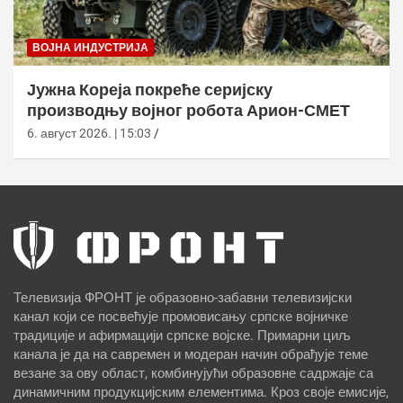
ВОЈНА ИНДУСТРИЈА
Јужна Кореја покреће серијску
производњу војног робота Арион-СМЕТ
6. август 2026. | 15:03
Телевизија ФРОНТ је образовно-забавни телевизијски
канал који се посвећује промовисању српске војничке
традиције и афирмацији српске војске. Примарни циљ
канала је да на савремен и модеран начин обрађује теме
везане за ову област, комбинујући образовне садржаје са
динамичним продукцијским елементима. Кроз своје емисије,