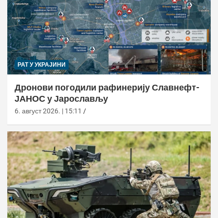
РАТ У УКРАЈИНИ
Дронови погодили рафинерију Славнефт-
ЈАНОС у Јарослављу
6. август 2026. | 15:11