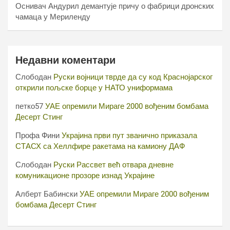
Оснивач Андурил демантује причу о фабрици дронских
чамаца у Мериленду
Недавни коментари
Слободан
Руски војници тврде да су код Краснојарског
открили пољске борце у НАТО униформама
петко57
УАЕ опремили Мираге 2000 вођеним бомбама
Десерт Стинг
Профа Фини
Украјина први пут званично приказала
СТАСХ са Хеллфире ракетама на камиону ДАФ
Слободан
Руски Рассвет већ отвара дневне
комуникационе прозоре изнад Украјине
Алберт Бабински
УАЕ опремили Мираге 2000 вођеним
бомбама Десерт Стинг