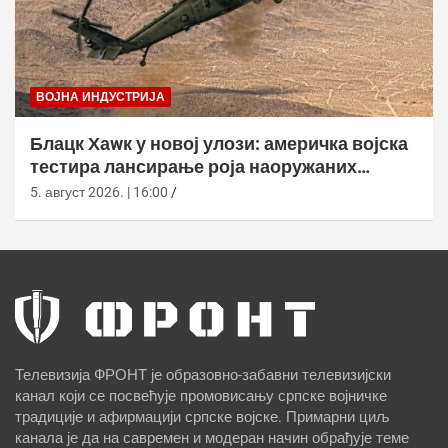
ВОЈНА ИНДУСТРИЈА
Блацк Хаwк у новој улози: америчка војска
тестира лансирање роја наоружаних
дронова
5. август 2026. | 16:00
Телевизија ФРОНТ је образовно-забавни телевизијски
канал који се посвећује промовисању српске војничке
традиције и афирмацији српске војске. Примарни циљ
канала је да на савремен и модеран начин обрађује теме