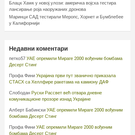
Блацк Хаwк у новој улози: америчка војска тестира
лансирање роја наоружаних дронова
Маринци САД тестирали Меропс, Хорнет и Бумблебее
у Калифорнији
Недавни коментари
петко57
УАЕ опремили Мираге 2000 вођеним бомбама
Десерт Стинг
Профа Фини
Украјина први пут званично приказала
СТАСХ са Хеллфире ракетама на камиону ДАФ
Слободан
Руски Рассвет већ отвара дневне
комуникационе прозоре изнад Украјине
Алберт Бабински
УАЕ опремили Мираге 2000 вођеним
бомбама Десерт Стинг
Профа Фини
УАЕ опремили Мираге 2000 вођеним
бомбама Десерт Стинг