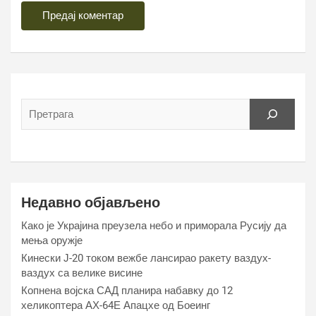
Недавно објављено
Како је Украјина преузела небо и приморала Русију да
мења оружје
Кинески Ј-20 током вежбе лансирао ракету ваздух-
ваздух са велике висине
Копнена војска САД планира набавку до 12
хеликоптера АХ-64Е Апацхе од Боеинг