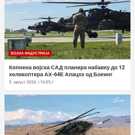
ВОЈНА ИНДУСТРИЈА
Копнена војска САД планира набавку до 12
хеликоптера АХ-64Е Апацхе од Боеинг
5. август 2026. | 16:05