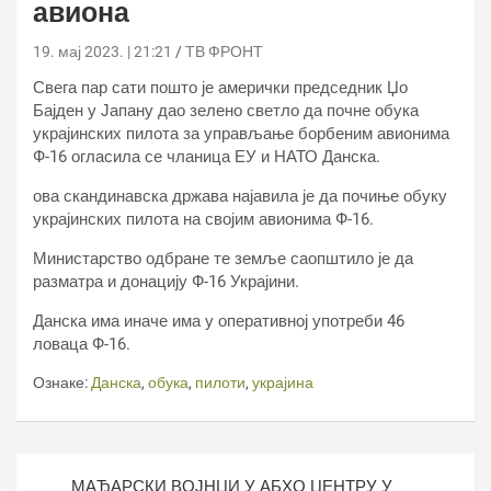
авиона
19. мај 2023. | 21:21
ТВ ФРОНТ
Свега пар сати пошто је амерички председник Џо
Бајден у Јапану дао зелено светло да почне обука
украјинских пилота за управљање борбеним авионима
Ф-16 огласила се чланица ЕУ и НАТО Данска.
ова скандинавска држава најавила је да почиње обуку
украјинских пилота на својим авионима Ф-16.
Министарство одбране те земље саопштило је да
разматра и донацију Ф-16 Украјини.
Данска има иначе има у оперативној употреби 46
ловаца Ф-16.
Ознаке:
Данска
,
обука
,
пилоти
,
украјина
Кретање
МАЂАРСКИ ВОЈНЦИ У АБХО ЦЕНТРУ У