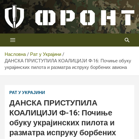
Скип
то
цонтент
Први војни канал у Србији
Телевизија ФРОНТ
Насловна
Рат у Украјини
ДАНСКА ПРИСТУПИЛА КОАЛИЦИЈИ Ф-16: Почиње обуку
украјинских пилота и разматра испруку борбених авиона
РАТ У УКРАЈИНИ
ДАНСКА ПРИСТУПИЛА
КОАЛИЦИЈИ Ф-16: Почиње
обуку украјинских пилота и
разматра испруку борбених