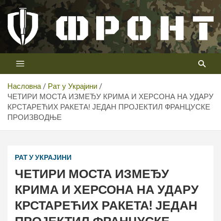
Скип
то
цонтент
Први војни канал у Србији
Телевизија ФРОНТ
Насловна
Рат у Украјини
ЧЕТИРИ МОСТА ИЗМЕЂУ КРИМА И ХЕРСОНА НА УДАРУ
КРСТАРЕЋИХ РАКЕТА! ЈЕДАН ПРОЈЕКТИЛ ФРАНЦУСКЕ
ПРОИЗВОДЊЕ
РАТ У УКРАЈИНИ
ЧЕТИРИ МОСТА ИЗМЕЂУ
КРИМА И ХЕРСОНА НА УДАРУ
КРСТАРЕЋИХ РАКЕТА! ЈЕДАН