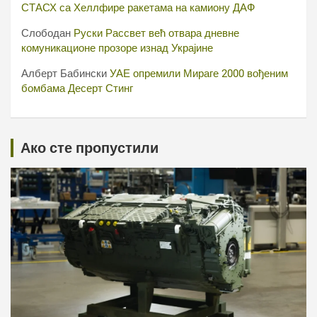
СТАСХ са Хеллфире ракетама на камиону ДАФ
Слободан
Руски Рассвет већ отвара дневне
комуникационе прозоре изнад Украјине
Алберт Бабински
УАЕ опремили Мираге 2000 вођеним
бомбама Десерт Стинг
Ако сте пропустили