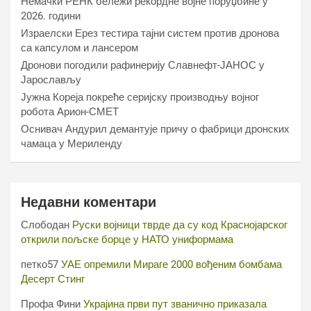
Немачки РЕНК бележи рекордне војне поруџбине у
2026. години
Израелски Ерез тестира тајни систем против дронова
са капсулом и лансером
Дронови погодили рафинерију Славнефт-ЈАНОС у
Јарослављу
Јужна Кореја покреће серијску производњу војног
робота Арион-СМЕТ
Оснивач Андурил демантује причу о фабрици дронских
чамаца у Мериленду
Недавни коментари
Слободан
Руски војници тврде да су код Краснојарског
открили пољске борце у НАТО униформама
петко57
УАЕ опремили Мираге 2000 вођеним бомбама
Десерт Стинг
Профа Фини
Украјина први пут званично приказала