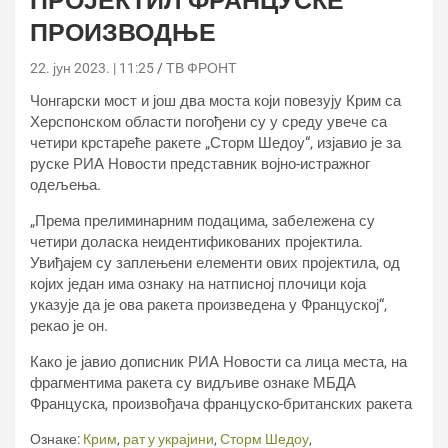
ПРОЈЕКТИЛ ФРАНЦУСКЕ
ПРОИЗВОДЊЕ
22. јун 2023. | 11:25
ТВ ФРОНТ
Чонгарски мост и још два моста који повезују Крим са
Херспонском области погођени су у среду увече са
четири крстареће ракете „Сторм Шедоу“, изјавио је за
руске РИА Новости представник војно-истражног
одељења.
„Према прелиминарним подацима, забележена су
четири доласка неидентификованих пројектила.
Увиђајем су заплењени елементи ових пројектила, од
којих један има ознаку на натписној плочици која
указује да је ова ракета произведена у Француској“,
рекао је он.
Како је јавио дописник РИА Новости са лица места, на
фрагментима ракета су видљиве ознаке МБДА
Француска, произвођача француско-британских ракета
Ознаке:
Крим
,
рат у украјини
,
Сторм Шедоу
,