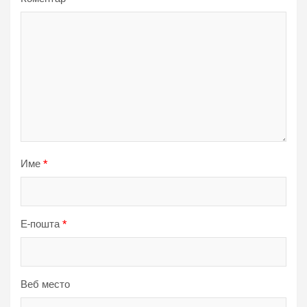
Име
*
Е-пошта
*
Веб место