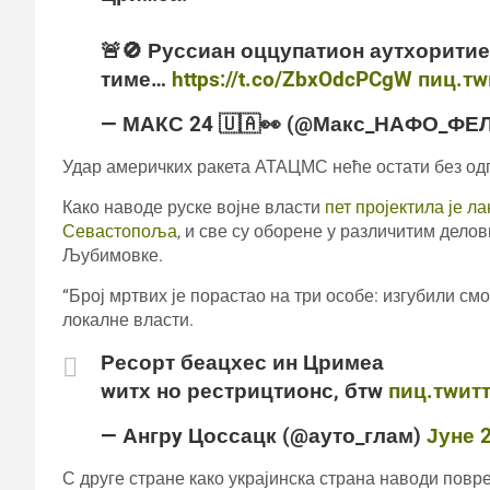
🚨🚫 Руссиан оццупатион аутхоритие
тиме…
https://t.co/ZbxOdcPCgW
пиц.т
— МАКС 24 🇺🇦👀 (@Макс_НАФО_ФЕ
Удар америчких ракета АТАЦМС неће остати без од
Како наводе руске војне власти
пет пројектила је л
Севастопоља
, и све су оборене у различитим дело
Љубимовке.
“Број мртвих је порастао на три особе: изгубили смо
локалне власти.
Ресорт беацхес ин Цримеа
wитх но рестрицтионс, бтw
пиц.тwит
— Ангрy Цоссацк (@ауто_глам)
Јуне 2
С друге стране како украјинска страна наводи повр