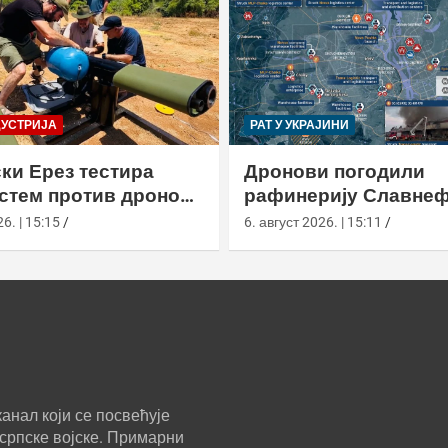
ДУСТРИЈА
РАТ У УКРАЈИНИ
ки Ерез тестира
Дронови погодили
истем против дронова
рафинерију Славнеф
улом и лансером
ЈАНОС у Јарослављ
6. | 15:15
6. август 2026. | 15:11
анал који се посвећује
српске војске. Примарни