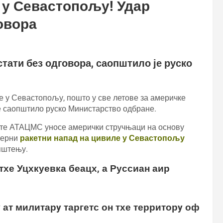
е у Севастопољу! Удар
овора
тати без одговора, саопштило је руско
е у Севастопољу, пошто у све летове за америчке
е саопштило руско Министарство одбране.
кете АТАЦМС уносе амерички стручњаци на основу
мерни
ракетни напад на цивиле у Севастопољу
пштењу.
тхе Уцхкуевка беацх, а Руссиан аир
ат милитарy таргетс он тхе территорy оф