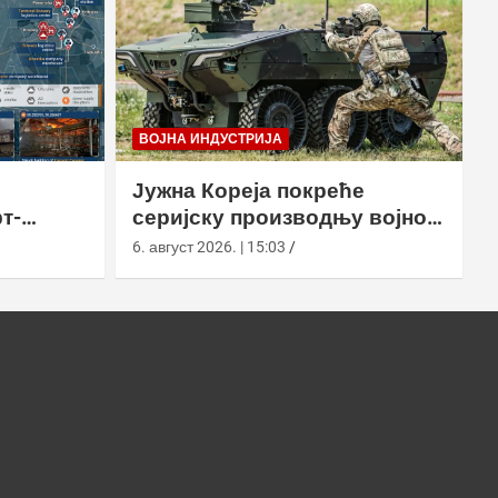
ВОЈНА ИНДУСТРИЈА
Јужна Кореја покреће
т-
серијску производњу војног
у
робота Арион-СМЕТ
6. август 2026. | 15:03