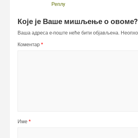
Реплy
Које је Ваше мишљење о овоме?
Ваша адреса е-поште неће бити објављена.
Неопхо
Коментар
*
Име
*