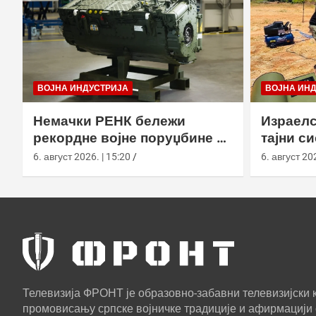
ВОЈНА ИНДУСТРИЈА
ВОЈНА ИН
Немачки РЕНК бележи
Израелс
рекордне војне поруџбине у
тајни с
2026. години
са капс
6. август 2026. | 15:20
6. август 202
Телевизија ФРОНТ је образовно-забавни телевизијски к
промовисању српске војничке традиције и афирмацији 