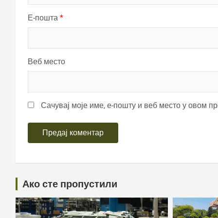
Е-пошта
*
Веб место
Сачувај моје име, е-пошту и веб место у овом п
Ако сте пропустили