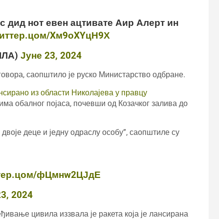
с дид нот евен ацтивате Аир Алерт ин
wиттер.цом/Xм9оXYцН9Х
ЛЛА)
Јуне 23, 2024
говора, саопштило је руско Министарство одбране.
ансирано из области Николајева у правцу
вима обалног појаса, почевши од Козачког залива до
 двоје деце и једну одраслу особу”, саопштиле су
тер.цом/фЦмнw2ЦЈдЕ
3, 2024
еђивање цивила иззвала је ракета која је лансирана