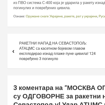
из ПВО система С-400 која је ударила у ракету изнад
погинулих и повређених цивила.
Ознаке:
Оружане снаге Украјине
,
ракете
,
рат у украјини
,
Рус
Кретање
чланка
РАКЕТНИ НАПАД НА СЕВАСТОПОЉ:
АТАЦМС са касетном бојевом главом
експлодирао изнад плаже пуне цивила! 124
повређено 3 погинуло
3 коментара на “
МОСКВА О
су ОДГОВОРНЕ за ракетни н
Севастопољу! Удар АТЦМС н