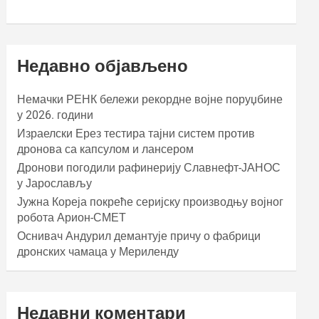
Недавно објављено
Немачки РЕНК бележи рекордне војне поруџбине
у 2026. години
Израелски Ерез тестира тајни систем против
дронова са капсулом и лансером
Дронови погодили рафинерију Славнефт-ЈАНОС
у Јарослављу
Јужна Кореја покреће серијску производњу војног
робота Арион-СМЕТ
Оснивач Андурил демантује причу о фабрици
дронских чамаца у Мериленду
Недавни коментари