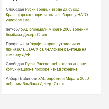
Слободан
Руски војници тврде да су код
Краснојарског открили пољске борце у НАТО
униформама
петко57
УАЕ опремили Мираге 2000 вођеним
бомбама Десерт Стинг
Профа Фини
Украјина први пут званично
приказала СТАСХ са Хеллфире ракетама на
камиону ДАФ
Слободан
Руски Рассвет већ отвара дневне
комуникационе прозоре изнад Украјине
Алберт Бабински
УАЕ опремили Мираге 2000
вођеним бомбама Десерт Стинг