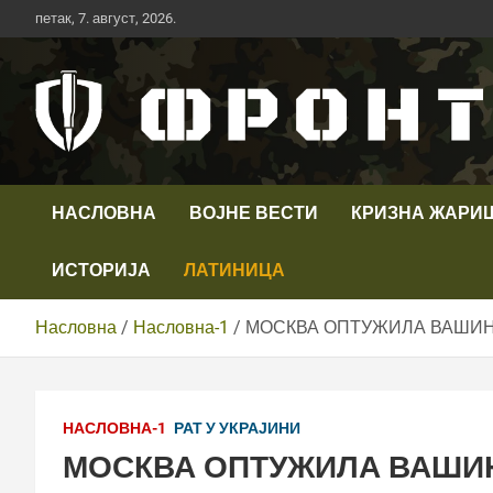
Скип
петак, 7. август, 2026.
то
цонтент
Први војни канал у Србији
Телевизија ФРОНТ
НАСЛОВНА
ВОЈНЕ ВЕСТИ
КРИЗНА ЖАРИ
ИСТОРИЈА
ЛАТИНИЦА
Насловна
Насловна-1
МОСКВА ОПТУЖИЛА ВАШИНГТОН
НАСЛОВНА-1
РАТ У УКРАЈИНИ
МОСКВА ОПТУЖИЛА ВАШИН