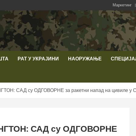
Маркетинг
ШТА
РАТ У УКРАЈИНИ
НАОРУЖАЊЕ
СПЕЦИЈА
: САД су ОДГОВОРНЕ за ракетни напад на цивиле у Сев
ГТОН: САД су ОДГОВОРНЕ