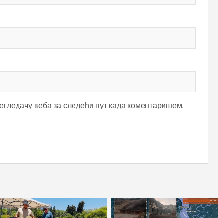
регледачу веба за следећи пут када коментаришем.