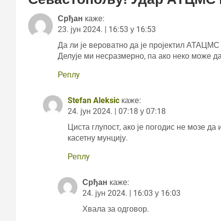
Срђан
каже:
23. јун 2024. | 16:53 у 16:53
Да ли је вероватно да је пројектил АТАЦМС
Делује ми несразмерно, па ако неко може 
Реплy
Stefan Aleksic
каже:
24. јун 2024. | 07:18 у 07:18
Циста глупост, ако је погодис не мозе да 
касетну мунцију.
Реплy
Срђан
каже:
24. јун 2024. | 16:03 у 16:03
Хвала за одговор.