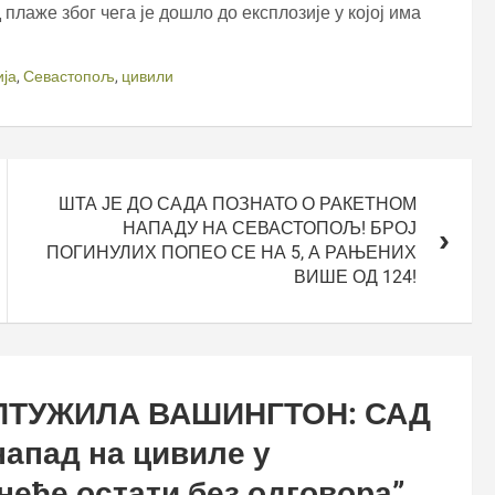
 плаже због чега је дошло до експлозије у којој има
ија
,
Севастопољ
,
цивили
ШТА ЈЕ ДО САДА ПОЗНАТО О РАКЕТНОМ
НАПАДУ НА СЕВАСТОПОЉ! БРОЈ
ПОГИНУЛИХ ПОПЕО СЕ НА 5, А РАЊЕНИХ
ВИШЕ ОД 124!
ПТУЖИЛА ВАШИНГТОН: САД
апад на цивиле у
еће остати без одговора
”