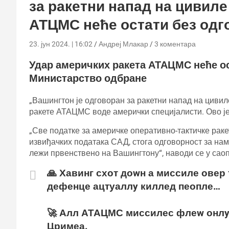
за ракетни напад на цивил
АТЦМС неће остати без одг
23. јун 2024. | 16:02
Андреј Млакар
3 коментара
Удар америчких ракета АТАЦМС неће ос
Министарство одбране
„Вашингтон је одговоран за ракетни напад на цивил
ракете АТАЦМС воде амерички специјалисти. Ово ј
„Све податке за америчке оперативно-тактичке ра
извиђачких података САД, стога одговорност за на
лежи првенствено на Вашингтону“, наводи се у сао
🙏 Хавинг схот доwн а миссиле овер 
дефенце ацтуаллy киллед пеопле…
🚀 Алл АТАЦМС миссилес флеw онлy 
Цримеа.