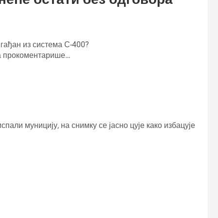
 гађан из система С-400?
да прокоментарише…
испали муницију, на снимку се јасно цује како избацује