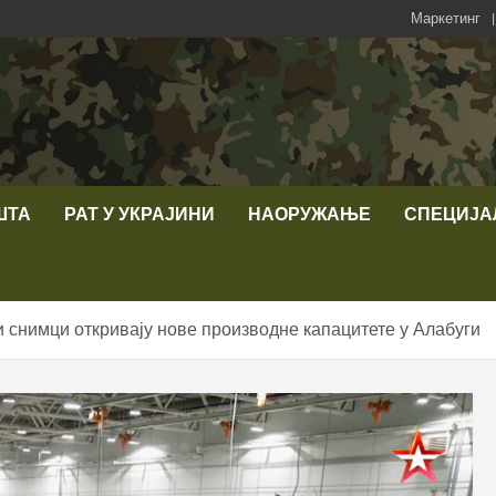
Маркетинг
ШТА
РАТ У УКРАЈИНИ
НАОРУЖАЊЕ
СПЕЦИЈА
 снимци откривају нове производне капацитете у Алабуги