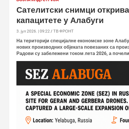
Сателитски снимци открива
капацитете у Алабуги
3. јул 2026. | 09:22
ТВ ФРОНТ
На територији специјалне економске зоне Алабу
нових производних објеката повезаних са про
Радови су забележени током лета 2026, а почели 