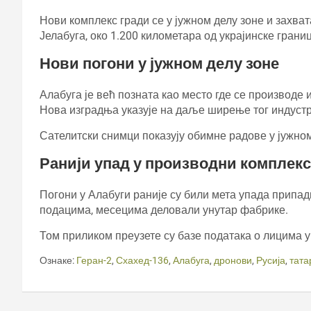
Нови комплекс гради се у јужном делу зоне и захват
Јелабуга, око 1.200 километара од украјинске границ
Нови погони у јужном делу зоне
Алабуга је већ позната као место где се производе 
Нова изградња указује на даље ширење тог индустр
Сателитски снимци показују обимне радове у јужно
Ранији упад у производни комплекс
Погони у Алабуги раније су били мета упада припад
подацима, месецима деловали унутар фабрике.
Том приликом преузете су базе података о лицима 
Ознаке:
Геран-2
,
Схахед-136
,
Алабуга
,
дронови
,
Русија
,
тата