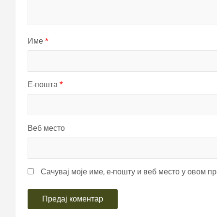
Име
*
Е-пошта
*
Веб место
Сачувај моје име, е-пошту и веб место у овом п