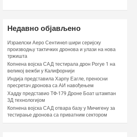
Недавно објављено
Израелски Аеро Сентинел шири серијску
производњу тактичких дронова и улази на нова
тржишта
Копнена војска САД тестирала дрон Рогуе 1 на
великој вежби у Калифорнији
Индија представила Харпy Еагле, преносни
пресретач дронова са АИ навођењем
Хаддy представио ТФ-179 Дроне Боат штампан
3Д технологијом
Копнена војска САД отвара базу у Мичигену за
тестирање дронова са приватним сектором