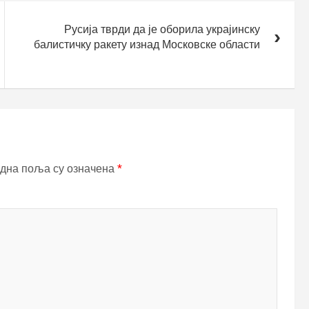
Русија тврди да је оборила украјинску
балистичку ракету изнад Московске области
дна поља су означена
*