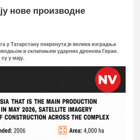
ју нове производне
га у Татарстану покренута је велика изградња
изводњом и склапањем ударних дронова Геран.
су у мају.