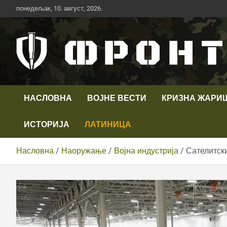
Скип
понедељак, 10. август, 2026.
то
цонтент
Први војни канал у Србији
Телевизија ФРОНТ
НАСЛОВНА
ВОЈНЕ ВЕСТИ
КРИЗНА ЖАРИ
ИСТОРИЈА
ЛАТИНИЦА
Насловна
Наоружање
Војна индустрија
Сателитски