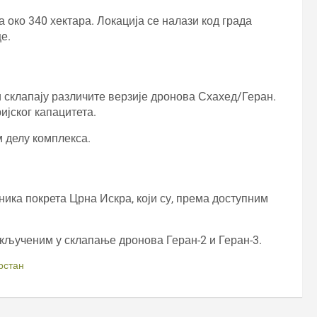
а око 340 хектара. Локација се налази код града
е.
и склапају различите верзије дронова Схахед/Геран.
ијског капацитета.
м делу комплекса.
ника покрета Црна Искра, који су, према доступним
укљученим у склапање дронова Геран-2 и Геран-3.
рстан