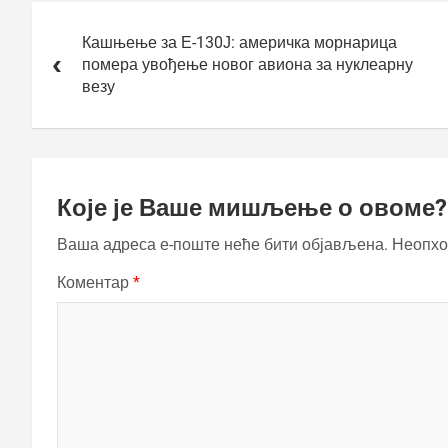
Кретање
чланка
Кашњење за Е-130Ј: америчка морнарица
помера увођење новог авиона за нуклеарну
везу
Које је Ваше мишљење о овоме?
Ваша адреса е-поште неће бити објављена.
Неопхо
Коментар
*