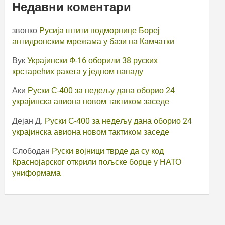
Недавни коментари
звонко
Русија штити подморнице Бореј
антидронским мрежама у бази на Камчатки
Вук
Украјински Ф-16 оборили 38 руских
крстарећих ракета у једном нападу
Аки
Руски С-400 за недељу дана оборио 24
украјинска авиона новом тактиком заседе
Дејан Д.
Руски С-400 за недељу дана оборио 24
украјинска авиона новом тактиком заседе
Слободан
Руски војници тврде да су код
Краснојарског открили пољске борце у НАТО
униформама