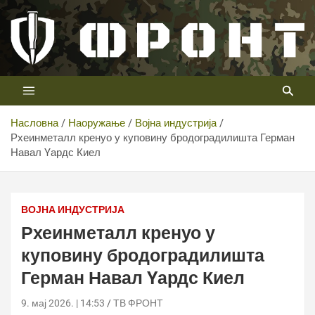
Скип
то
цонтент
Први војни канал у Србији
Телевизија ФРОНТ
Насловна
Наоружање
Војна индустрија
Рхеинметалл кренуо у куповину бродоградилишта Герман
Навал Yардс Киел
ВОЈНА ИНДУСТРИЈА
Рхеинметалл кренуо у
куповину бродоградилишта
Герман Навал Yардс Киел
9. мај 2026. | 14:53
ТВ ФРОНТ