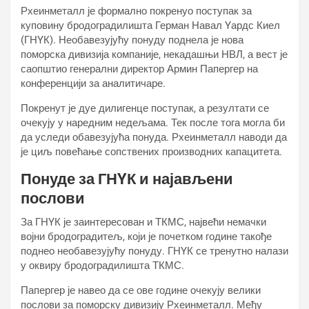
Рхеинметалл је формално покренуо поступак за
куповину бродоградилишта Герман Навал Yардс Киел
(ГНYК). Необавезујућу понуду поднела је нова
поморска дивизија компаније, некадашњи НВЛ, а вест је
саопштио генерални директор Армин Папергер на
конференцији за аналитичаре.
Покренут је дуе дилигенце поступак, а резултати се
очекују у наредним недељама. Тек после тога могла би
да уследи обавезујућа понуда. Рхеинметалл наводи да
је циљ повећање сопствених производних капацитета.
Понуде за ГНYК и најављени
послови
За ГНYК је заинтересован и ТКМС, највећи немачки
војни бродоградитељ, који је почетком године такође
поднео необавезујућу понуду. ГНYК се тренутно налази
у оквиру бродоградилишта ТКМС.
Папергер је навео да се ове године очекују велики
послови за поморску дивизију Рхеинметалл. Међу