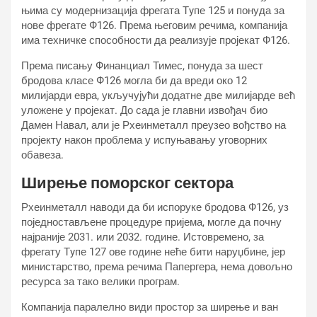
њима су модернизација фрегата Тyпе 125 и понуда за
нове фрегате Ф126. Према његовим речима, компанија
има техничке способности да реализује пројекат Ф126.
Према писању Финанциал Тимес, понуда за шест
бродова класе Ф126 могла би да вреди око 12
милијарди евра, укључујући додатне две милијарде већ
уложене у пројекат. До сада је главни извођач био
Дамен Навал, али је Рхеинметалл преузео вођство на
пројекту након проблема у испуњавању уговорних
обавеза.
Ширење поморског сектора
Рхеинметалл наводи да би испоруке бродова Ф126, уз
поједностављене процедуре пријема, могле да почну
најраније 2031. или 2032. године. Истовремено, за
фрегату Тyпе 127 ове године неће бити наруџбине, јер
министарство, према речима Папергера, нема довољно
ресурса за тако велики програм.
Компанија паралелно види простор за ширење и ван