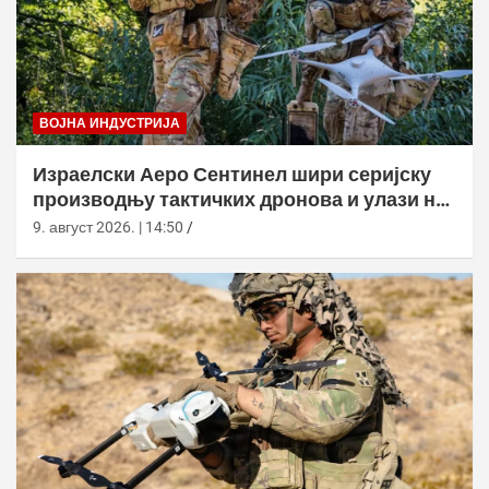
ВОЈНА ИНДУСТРИЈА
Израелски Аеро Сентинел шири серијску
производњу тактичких дронова и улази на
нова тржишта
9. август 2026. | 14:50