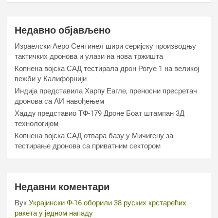
Недавно објављено
Израелски Аеро Сентинел шири серијску производњу
тактичких дронова и улази на нова тржишта
Копнена војска САД тестирала дрон Рогуе 1 на великој
вежби у Калифорнији
Индија представила Харпy Еагле, преносни пресретач
дронова са АИ навођењем
Хаддy представио ТФ-179 Дроне Боат штампан 3Д
технологијом
Копнена војска САД отвара базу у Мичигену за
тестирање дронова са приватним сектором
Недавни коментари
Вук
Украјински Ф-16 оборили 38 руских крстарећих
ракета у једном нападу