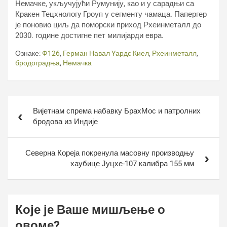
Немачке, укључујући Румунију, као и у сарадњи са
Кракен Тецхнологy Гроуп у сегменту чамаца. Папергер
је поновио циљ да поморски приход Рхеинметалл до
2030. године достигне пет милијарди евра.
Ознаке:
Ф126
,
Герман Навал Yардс Киел
,
Рхеинметалл
,
бродоградња
,
Немачка
Кретање
Вијетнам спрема набавку БрахМос и патролних
чланка
бродова из Индије
Северна Кореја покренула масовну производњу
хаубице Јуцхе-107 калибра 155 мм
Које је Ваше мишљење о
овоме?