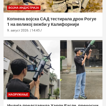
ВОЈНА ИНДУСТРИЈА
Копнена војска САД тестирала дрон Рогуе
1 на великој вежби у Калифорнији
9. август 2026. | 14:45
НАОРУЖАЊЕ
Индија представила Харпy Еагле, преносни