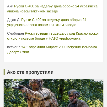
Аки
Руски С-400 за недељу дана оборио 24 украјинска
авиона новом тактиком заседе
Дејан Д.
Руски С-400 за недељу дана оборио 24
украјинска авиона новом тактиком заседе
Слободан
Руски војници тврде да су код Краснојарског
открили пољске борце у НАТО униформама
петко57
УАЕ опремили Мираге 2000 вођеним бомбама
Десерт Стинг
Ако сте пропустили