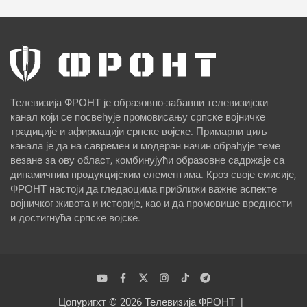
Телевизија ФРОНТ је образовно-забавни телевизијски
канал који се посвећује промовисању српске војничке
традиције и афирмацији српске војске. Примарни циљ
канала је да на савремен и модеран начин обрађује теме
везане за ову област, комбинујући образовне садржаје са
динамичним продукцијским елементима. Кроз своје емисије,
ФРОНТ настоји да гледаоцима приближи важне аспекте
војничког живота и историје, као и да промовише вредности
и достигнућа српске војске.
Цопyригхт © 2026
Телевизија ФРОНТ