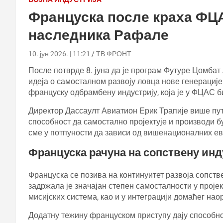
Француска после краха ФЦ
наследника Рафале
10. јун 2026. | 11:21
ТВ ФРОНТ
После потврде 8. јуна да је програм Футуре Цомбат
идеја о самосталном развоју ловца нове генерације
француску одбрамбену индустрију, која је у ФЦАС 
Директор Дассаулт Авиатион Ерик Трапије више пут
способност да самостално пројектује и производи б
сме у потпуности да зависи од вишенационалних ев
Француска рачуна на сопствену инд
Француска се позива на континуитет развоја сопстве
задржала је значајан степен самосталности у проје
мисијских система, као и у интеграцији домаћег на
Додатну тежину француском приступу дају способно