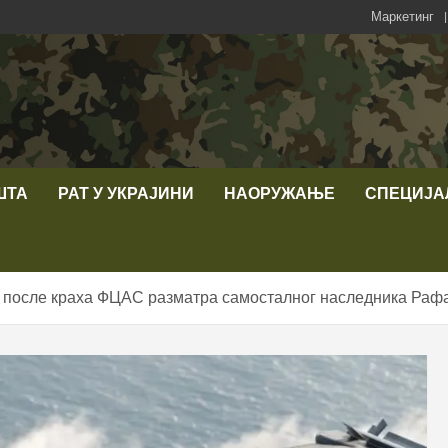
Маркетинг
ШТА
РАТ У УКРАЈИНИ
НАОРУЖАЊЕ
СПЕЦИЈА
 после краха ФЦАС разматра самосталног наследника Раф