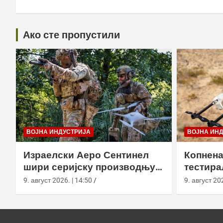
Ако сте пропустили
ВОЈНА ИНДУСТРИЈА
ВОЈНА ИН
Израелски Аеро Сентинел
Копнена
шири серијску производњу
тестира
тактичких дронова и улази
великој
9. август 2026. | 14:50
9. август 202
на нова тржишта
Калифо