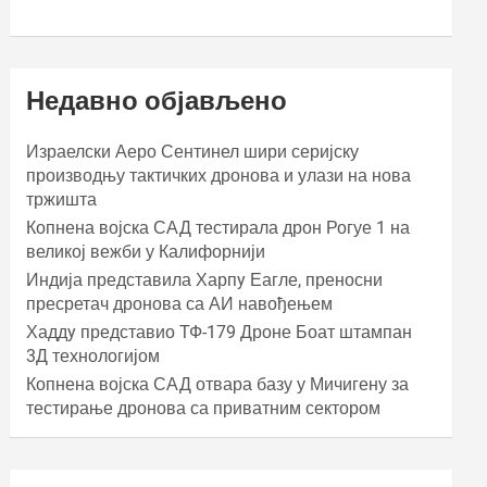
Недавно објављено
Израелски Аеро Сентинел шири серијску
производњу тактичких дронова и улази на нова
тржишта
Копнена војска САД тестирала дрон Рогуе 1 на
великој вежби у Калифорнији
Индија представила Харпy Еагле, преносни
пресретач дронова са АИ навођењем
Хаддy представио ТФ-179 Дроне Боат штампан
3Д технологијом
Копнена војска САД отвара базу у Мичигену за
тестирање дронова са приватним сектором