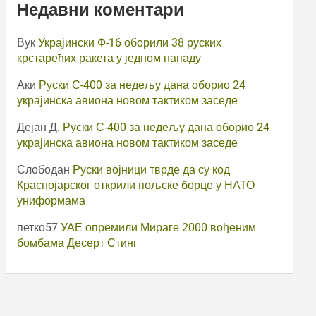
Недавни коментари
Вук
Украјински Ф-16 оборили 38 руских
крстарећих ракета у једном нападу
Аки
Руски С-400 за недељу дана оборио 24
украјинска авиона новом тактиком заседе
Дејан Д.
Руски С-400 за недељу дана оборио 24
украјинска авиона новом тактиком заседе
Слободан
Руски војници тврде да су код
Краснојарског открили пољске борце у НАТО
униформама
петко57
УАЕ опремили Мираге 2000 вођеним
бомбама Десерт Стинг