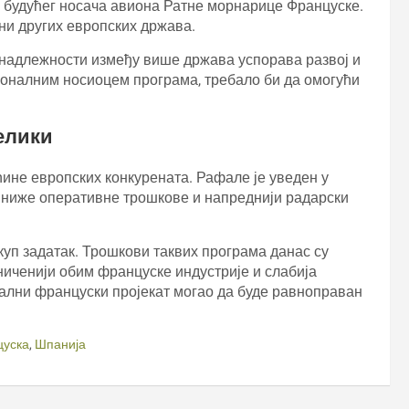
 будућег носача авиона Ратне морнарице Француске.
ни других европских држава.
 надлежности између више држава успорава развој и
ионалним носиоцем програма, требало би да омогући
велики
ине европских конкурената. Рафале је уведен у
, ниже оперативне трошкове и напреднији радарски
скуп задатак. Трошкови таквих програма данас су
аниченији обим француске индустрије и слабија
тални француски пројекат могао да буде равноправан
цуска
,
Шпанија