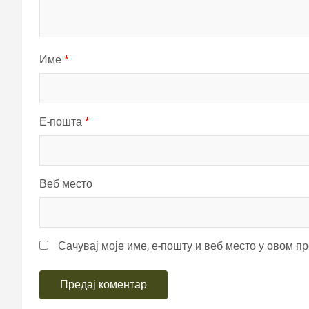
Име
*
Е-пошта
*
Веб место
Сачувај моје име, е-пошту и веб место у овом п