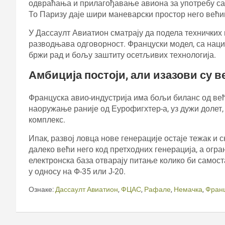
одвраћања и прилагођавање авиона за употребу са
То Паризу даје шири маневарски простор него већи
У Дассаулт Авиатион сматрају да подела техничких
разводњава одговорност. Француски модел, са нац
бржи рад и бољу заштиту осетљивих технологија.
Амбиција постоји, али изазови су 
Француска авио-индустрија има бољи биланс од већ
наоружање раније од Еурофигхтер-а, уз дужи долет
комплекс.
Ипак, развој ловца нове генерације остаје тежак и 
далеко већи него код претходних генерација, а огр
електронска база отварају питање колико би самос
у односу на Ф-35 или Ј-20.
Ознаке:
Дассаулт Авиатион
,
ФЦАС
,
Рафале
,
Немачка
,
Фран