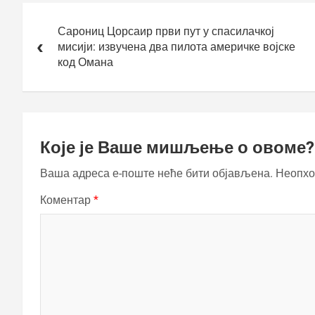
Кретање
чланка
Сарониц Цорсаир први пут у спасилачкој
мисији: извучена два пилота америчке војске
код Омана
Које је Ваше мишљење о овоме?
Ваша адреса е-поште неће бити објављена.
Неопхо
Коментар
*