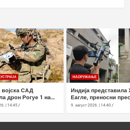
ДУСТРИЈА
НАОРУЖАЊЕ
 војска САД
Индија представила 
ла дрон Рогуе 1 на
Еагле, преносни пре
 вежби у
дронова са АИ наво
6. | 14:45
9. август 2026. | 14:40
рнији