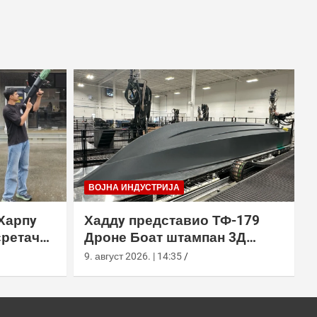
ВОЈНА ИНДУСТРИЈА
Харпy
Хаддy представио ТФ-179
сретач
Дроне Боат штампан 3Д
ђењем
технологијом
9. август 2026. | 14:35