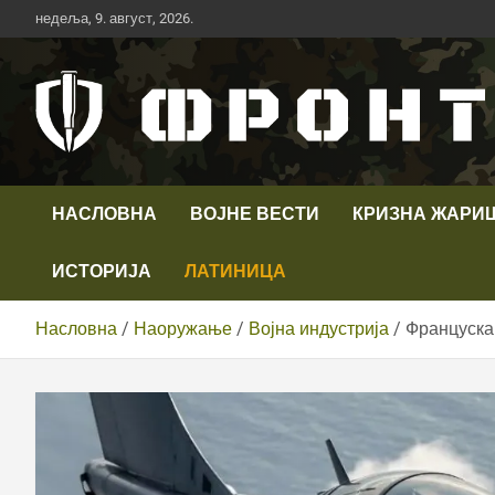
Скип
недеља, 9. август, 2026.
то
цонтент
Први војни канал у Србији
Телевизија ФРОНТ
НАСЛОВНА
ВОЈНЕ ВЕСТИ
КРИЗНА ЖАРИ
ИСТОРИЈА
ЛАТИНИЦА
Насловна
Наоружање
Војна индустрија
Француска