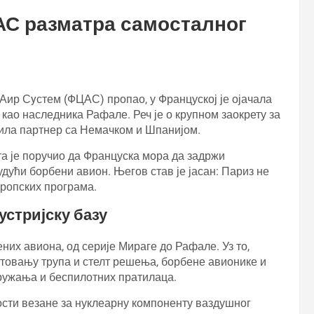
АС разматра самосталног
 Аир Сyстем (ФЦАС) пропао, у Француској је ојачала
 као наследника Рафале. Реч је о крупном заокрету за
била партнер са Немачком и Шпанијом.
а је поручио да Француска мора да задржи
удући борбени авион. Његов став је јасан: Париз не
ропских програма.
устријску базу
них авиона, од серије Мираге до Рафале. Уз то,
ктовању трупа и стелт решења, борбене авионике и
оружања и беспилотних пратилаца.
сти везане за нуклеарну компоненту ваздушног