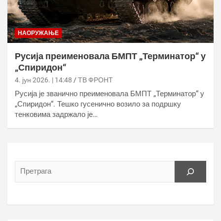
НАОРУЖАЊЕ
Русија преименовала БМПТ „Терминатор“ у
„Спиридон“
4. јун 2026. | 14:48
ТВ ФРОНТ
Русија је званично преименовала БМПТ „Терминатор“ у
„Спиридон“. Тешко гусенично возило за подршку
тенковима задржало је…