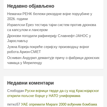
Недавно објављено
Немачки РЕНК бележи рекордне војне поруџбине у
2026. години
Израелски Ерез тестира тајни систем против дронова
са капсулом и лансером
Дронови погодили рафинерију Славнефт-ЈАНОС у
Јарослављу
Јужна Кореја покреће серијску производњу војног
робота Арион-СМЕТ
Оснивач Андурил демантује причу о фабрици дронских
чамаца у Мериленду
Недавни коментари
Слободан
Руски војници тврде да су код Краснојарског
открили пољске борце у НАТО униформама
петко57
УАЕ опремили Мираге 2000 вођеним бомбама