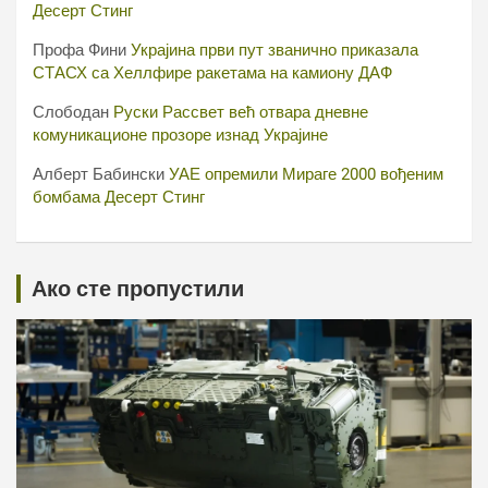
Десерт Стинг
Профа Фини
Украјина први пут званично приказала
СТАСХ са Хеллфире ракетама на камиону ДАФ
Слободан
Руски Рассвет већ отвара дневне
комуникационе прозоре изнад Украјине
Алберт Бабински
УАЕ опремили Мираге 2000 вођеним
бомбама Десерт Стинг
Ако сте пропустили