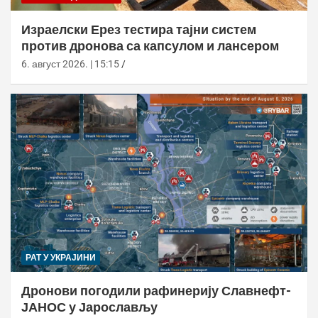
Израелски Ерез тестира тајни систем
против дронова са капсулом и лансером
6. август 2026. | 15:15
РАТ У УКРАЈИНИ
Дронови погодили рафинерију Славнефт-
ЈАНОС у Јарослављу