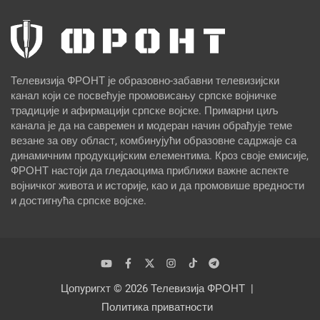
Телевизија ФРОНТ је образовно-забавни телевизијски
канал који се посвећује промовисању српске војничке
традиције и афирмацији српске војске. Примарни циљ
канала је да на савремен и модеран начин обрађује теме
везане за ову област, комбинујући образовне садржаје са
динамичним продукцијским елементима. Кроз своје емисије,
ФРОНТ настоји да гледаоцима приближи важне аспекте
војничког живота и историје, као и да промовише вредности
и достигнућа српске војске.
Цопyригхт © 2026
Телевизија ФРОНТ
Политика приватности