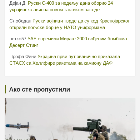
Дејан Д.
Руски С-400 за недељу дана оборио 24
украјинска авиона новом тактиком заседе
Слободан
Руски војници тврде да су код Краснојарског
открили пољске борце у НАТО униформама
петко57
УАЕ опремили Мираге 2000 вођеним бомбама
Десерт Стинг
Профа Фини
Украјина први пут званично приказала
СТАСХ са Хеллфире ракетама на камиону ДАФ
Ако сте пропустили