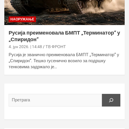
НАОРУЖАЊЕ
Русија преименовала БМПТ „Терминатор“ у
„Спиридон“
4. јун 2026. | 14:48
ТВ ФРОНТ
Русија је званично преименовала БМПТ „Терминатор“ у
„Спиридон“. Тешко гусенично возило за подршку
тенковима задржало је…