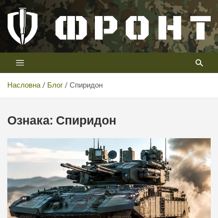
Скип
то
цонтент
Први војни канал у Србији
Телевизија ФРОНТ
Насловна
Блог
Спиридон
Ознака:
Спиридон