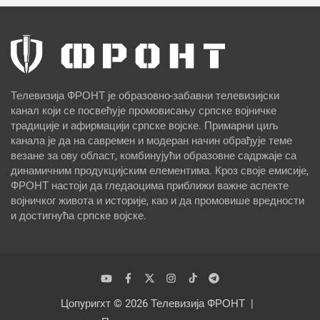
Телевизија ФРОНТ је образовно-забавни телевизијски
канал који се посвећује промовисању српске војничке
традиције и афирмацији српске војске. Примарни циљ
канала је да на савремен и модеран начин обрађује теме
везане за ову област, комбинујући образовне садржаје са
динамичним продукцијским елементима. Кроз своје емисије,
ФРОНТ настоји да гледаоцима приближи важне аспекте
војничког живота и историје, као и да промовише вредности
и достигнућа српске војске.
Цопyригхт © 2026
Телевизија ФРОНТ