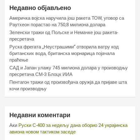
Недавно објављено
Америчка војска наручила још ракета ТОW, уговор са
Раyтхеон порастао на 750,8 милиона долара
Зеленски тражи од Пољске и Немачке још ракета-
пресретача
Руска фрегата „Неустрашими“ отворила ватру код
британских вода, британска морнарица појачала
праћење
САД и Јапан улажу 745 милиона долара у производњу
пресретача СМ-3 Блоцк ИИА
Пентагон тражи од произвођача оружја да пријаве шта
кочи производњу
Недавни коментари
Аки
Руски С-400 за недељу дана оборио 24 украјинска
авиона новом тактиком заседе