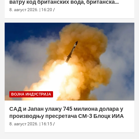
ватру код британских вода, британска
морнарица појачала праћење
8. август 2026. | 16:20
ВОЈНА ИНДУСТРИЈА
САД и Јапан улажу 745 милиона долара у
производњу пресретача СМ-3 Блоцк ИИА
8. август 2026. | 16:15