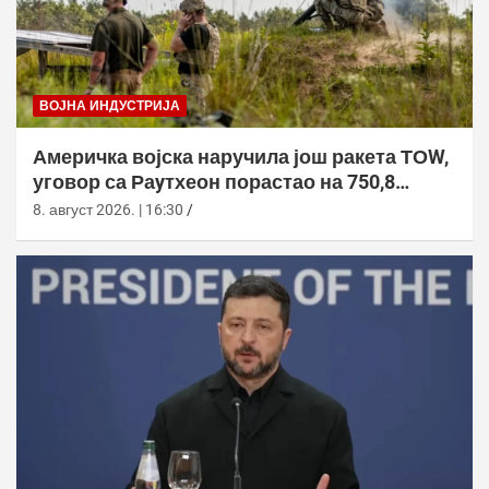
ВОЈНА ИНДУСТРИЈА
Америчка војска наручила још ракета ТОW,
уговор са Раyтхеон порастао на 750,8
милиона долара
8. август 2026. | 16:30