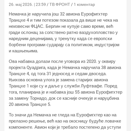
26. мај 2026. | 23:59
ТВ ФРОНТ
1 коментар
Немачка је наручила још 32 авиона Еурофигхтер
Транцхе 4 и тим потезом показала да више не чека на
неизвесни ФЦАС. Берлин не купује само време, већ
гради ослонац за сопствено ратно ваздухопловство у
наредним деценијама, у тренутку када се европски
борбени програми сударају са политиком, индустријом
и кашњењима.
Ова набавка долази после уговора из 2020. у оквиру
пројекта Qуадрига, када је Немачка наручила 38 авиона
Транцхе 4, од тога 31 једносед и седам двоседа.
Њихова основна улога је замена старијих авиона
Транцхе 1 који су и даље у служби Луфтвафе. Поред
тога, планирана је и набавка још 55 авиона Еурофигхтер
за замену Торнадо, док се касније очекује и наруџбина
20 авиона Транцхе 5.
То значи да Немачка не гледа на Еурофигхтер као на
прелазно решење, већ као на окосницу будуће ловачке
компоненте. Авион који је требало постепено да уступи