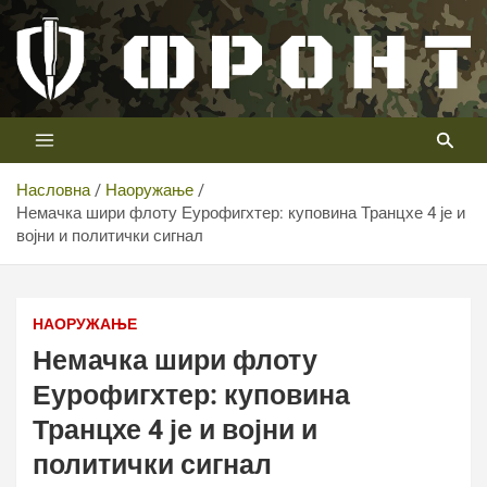
Скип
то
цонтент
Први војни канал у Србији
Телевизија ФРОНТ
Насловна
Наоружање
Немачка шири флоту Еурофигхтер: куповина Транцхе 4 је и
војни и политички сигнал
Немачка шири флоту Еурофигхтер: куповина Транцхе 4
је и војни и политички сигнал
НАОРУЖАЊЕ
Немачка шири флоту
Еурофигхтер: куповина
Транцхе 4 је и војни и
политички сигнал