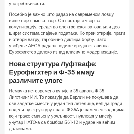
употребљивости.
Посебно је важно што радар на савременом ловцу
више није само сензор. Он постаје и чвор за
комуникацију, средство електронског ратовања и део
ширег система спајања података. Ко први открије, прати
и отвори ватру, тај обично диктира борбу. Зато
увођење АЕСА радара подиже вредност авиона
Еурофигхтер далеко изнад класичне модернизације.
Нова структура Луфтвафе:
Еурофигхтер и Ф-35 имају
различите улоге
Немачка истовремено купује и 35 авиона Ф-35
Лигхтнинг ИИ. То показује да Берлин не покушава да
све задатке смести у један тип летелице, већ да гради
подељену структуру снага. Ф-35А је намењен задацима
који траже смањену уочљивост, нуклеарну мисију
унутар НАТО-а са бомбом Б61-12 и ударе на већим
даљинама.