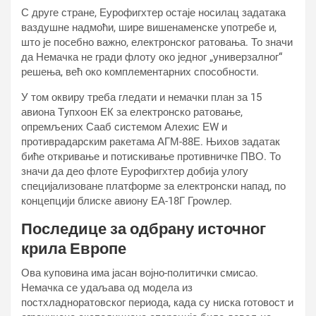
С друге стране, Еурофигхтер остаје носилац задатака
ваздушне надмоћи, шире вишенаменске употребе и,
што је посебно важно, електронског ратовања. То значи
да Немачка не гради флоту око једног „универзалног“
решења, већ око комплементарних способности.
У том оквиру треба гледати и немачки план за 15
авиона Тyпхоон ЕК за електронско ратовање,
опремљених Сааб системом Алеxис ЕW и
противрадарским ракетама АГМ-88Е. Њихов задатак
биће откривање и потискивање противничке ПВО. То
значи да део флоте Еурофигхтер добија улогу
специјализоване платформе за електронски напад, по
концепцији блиске авиону ЕА-18Г Гроwлер.
Последице за одбрану источног
крила Европе
Ова куповина има јасан војно-политички смисао.
Немачка се удаљава од модела из
постхладноратовског периода, када су ниска готовост и