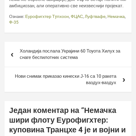
амбициозан, али оперативно све неизвеснији пројекат.
Ознаке:
Еурофигхтер Тyпхоон
,
ФЦАС
,
Луфтвафе
,
Немачка
,
Ф-35
Кретање
Холандија послала Украјини 60 Тоyота Хилуx за
чланка
снаге беспилотних система
Нови снимак приказао кинески Ј-16 са 10 ракета
ваздух-ваздух
Један коментар на “
Немачка
шири флоту Еурофигхтер:
куповина Транцхе 4 је и војни и