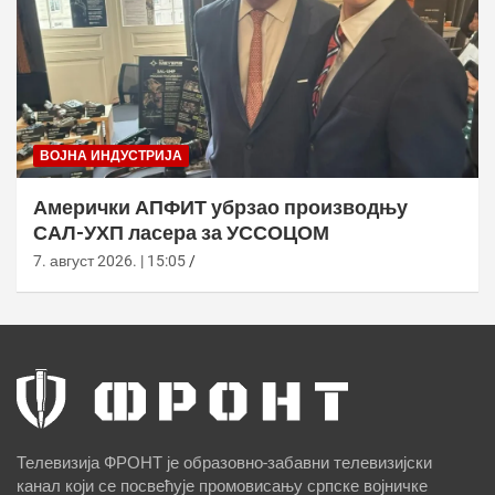
ВОЈНА ИНДУСТРИЈА
Амерички АПФИТ убрзао производњу
САЛ-УХП ласера за УССОЦОМ
7. август 2026. | 15:05
Телевизија ФРОНТ је образовно-забавни телевизијски
канал који се посвећује промовисању српске војничке