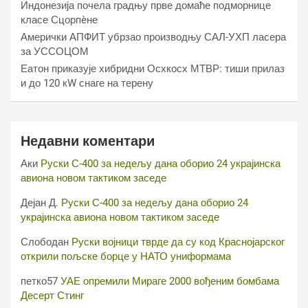
Индонезија почела градњу прве домаће подморнице
класе Сцорпèне
Амерички АПФИТ убрзао производњу САЛ-УХП ласера
за УССОЦОМ
Еатон приказује хибридни Осхкосх МТВР: тиши прилаз
и до 120 кW снаге на терену
Недавни коментари
Аки
Руски С-400 за недељу дана оборио 24 украјинска
авиона новом тактиком заседе
Дејан Д.
Руски С-400 за недељу дана оборио 24
украјинска авиона новом тактиком заседе
Слободан
Руски војници тврде да су код Краснојарског
открили пољске борце у НАТО униформама
петко57
УАЕ опремили Мираге 2000 вођеним бомбама
Десерт Стинг