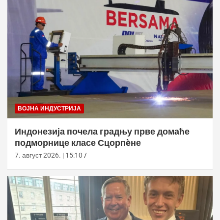
ВОЈНА ИНДУСТРИЈА
Индонезија почела градњу прве домаће
подморнице класе Сцорпèне
7. август 2026. | 15:10