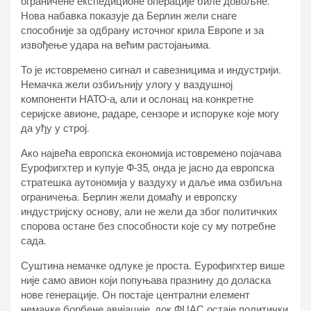
ограничене експедиционе операције биле довољне.
Нова набавка показује да Берлин жели снаге
способније за одбрану источног крила Европе и за
извођење удара на већим растојањима.
То је истовремено сигнал и савезницима и индустрији.
Немачка жели озбиљнију улогу у ваздушној
компоненти НАТО-а, али и ослонац на конкретне
серијске авионе, радаре, сензоре и испоруке које могу
да уђу у строј.
Ако највећа европска економија истовремено појачава
Еурофигхтер и купује Ф-35, онда је јасно да европска
стратешка аутономија у ваздуху и даље има озбиљна
ограничења. Берлин жели домаћу и европску
индустријску основу, али не жели да због политичких
спорова остане без способности које су му потребне
сада.
Суштина немачке одлуке је проста. Еурофигхтер више
није само авион који попуњава празнину до доласка
нове генерације. Он постаје централни елемент
немачке борбене авијације, док ФЦАС остаје политички