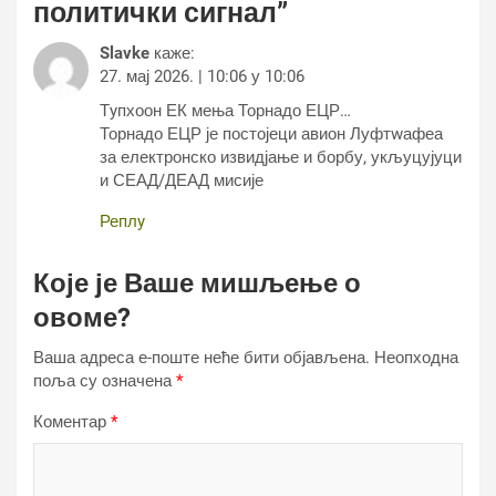
политички сигнал
”
Slavke
каже:
27. мај 2026. | 10:06 у 10:06
Тyпхоон ЕК мења Торнадо ЕЦР…
Торнадо ЕЦР је постојеци авион Луфтwафеа
за електронско извидјање и борбу, укљуцујуци
и СЕАД/ДЕАД мисије
Реплy
Које је Ваше мишљење о
овоме?
Ваша адреса е-поште неће бити објављена.
Неопходна
поља су означена
*
Коментар
*