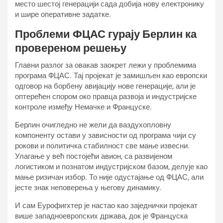
место шестој генерацији сада добија нову електронику
и шире оперативне задатке.
Проблеми ФЦАС гурају Берлин ка
провереном решењу
Главни разлог за овакав заокрет лежи у проблемима
програма ФЦАС. Тај пројекат је замишљен као европски
одговор на борбену авијацију нове генерације, али је
оптерећен спором око правца развоја и индустријске
контроле између Немачке и Француске.
Берлин очигледно не жели да ваздухопловну
компоненту остави у зависности од програма чији су
рокови и политичка стабилност све мање извесни.
Улагање у већ постојећи авион, са развијеном
логистиком и познатом индустријском базом, делује као
мање ризичан избор. То није одустајање од ФЦАС, али
јесте знак неповерења у његову динамику.
И сам Еурофигхтер је настао као заједнички пројекат
више западноевропских држава, док је Француска