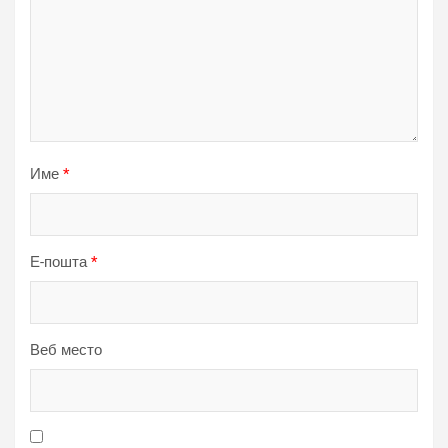
Име
*
Е-пошта
*
Веб место