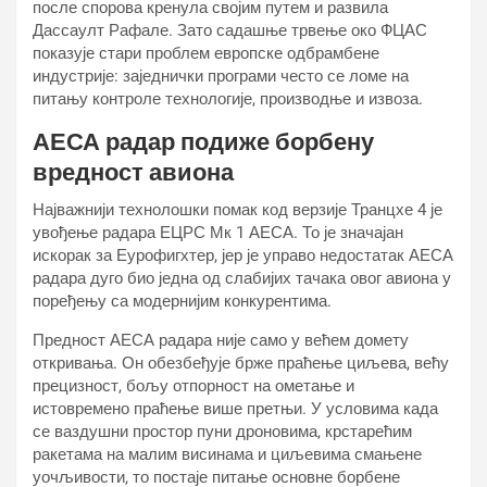
после спорова кренула својим путем и развила
Дассаулт Рафале. Зато садашње трвење око ФЦАС
показује стари проблем европске одбрамбене
индустрије: заједнички програми често се ломе на
питању контроле технологије, производње и извоза.
АЕСА радар подиже борбену
вредност авиона
Најважнији технолошки помак код верзије Транцхе 4 је
увођење радара ЕЦРС Мк 1 АЕСА. То је значајан
искорак за Еурофигхтер, јер је управо недостатак АЕСА
радара дуго био једна од слабијих тачака овог авиона у
поређењу са модернијим конкурентима.
Предност АЕСА радара није само у већем домету
откривања. Он обезбеђује брже праћење циљева, већу
прецизност, бољу отпорност на ометање и
истовремено праћење више претњи. У условима када
се ваздушни простор пуни дроновима, крстарећим
ракетама на малим висинама и циљевима смањене
уочљивости, то постаје питање основне борбене