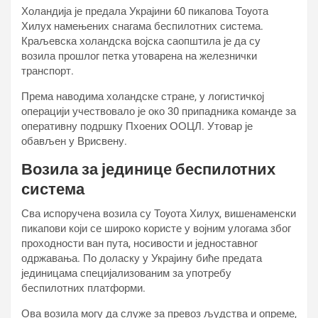
Холандија је предала Украјини 60 пикапова Тоyота
Хилуx намењених снагама беспилотних система.
Краљевска холандска војска саопштила је да су
возила прошлог петка утоварена на железнички
транспорт.
Према наводима холандске стране, у логистичкој
операцији учествовало је око 30 припадника команде за
оперативну подршку Пхоениx ООЦЛ. Утовар је
обављен у Врисвену.
Возила за јединице беспилотних
система
Сва испоручена возила су Тоyота Хилуx, вишенаменски
пикапови који се широко користе у војним улогама због
проходности ван пута, носивости и једноставног
одржавања. По доласку у Украјину биће предата
јединицама специјализованим за употребу
беспилотних платформи.
Ова возила могу да служе за превоз људства и опреме,