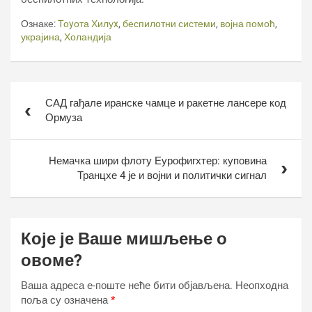
Ознаке:
Тоyота Хилуx
,
беспилотни системи
,
војна помоћ
,
украјина
,
Холандија
Кретање
САД гађале иранске чамце и ракетне лансере код
чланка
Ормуза
Немачка шири флоту Еурофигхтер: куповина
Транцхе 4 је и војни и политички сигнал
Које је Ваше мишљење о
овоме?
Ваша адреса е-поште неће бити објављена.
Неопходна
поља су означена
*