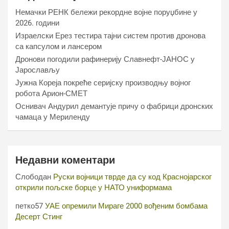
Немачки РЕНК бележи рекордне војне поруџбине у
2026. години
Израелски Ерез тестира тајни систем против дронова
са капсулом и лансером
Дронови погодили рафинерију Славнефт-ЈАНОС у
Јарослављу
Јужна Кореја покреће серијску производњу војног
робота Арион-СМЕТ
Оснивач Андурил демантује причу о фабрици дронских
чамаца у Мериленду
Недавни коментари
Слободан
Руски војници тврде да су код Краснојарског
открили пољске борце у НАТО униформама
петко57
УАЕ опремили Мираге 2000 вођеним бомбама
Десерт Стинг