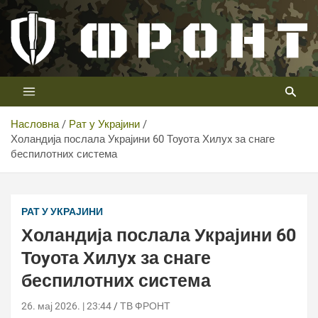
Скип
то
цонтент
Први војни канал у Србији
Телевизија ФРОНТ
Насловна
Рат у Украјини
Холандија послала Украјини 60 Тоyота Хилуx за снаге
Almelo, 22 mei 2026 Ruim 60 pick-up trucks gaan op
беспилотних система
transport naar OEK. Daarnaast zijn er ook drie
leveranciers van drones aanwezig.
РАТ У УКРАЈИНИ
Холандија послала Украјини 60
Тоyота Хилуx за снаге
беспилотних система
26. мај 2026. | 23:44
ТВ ФРОНТ