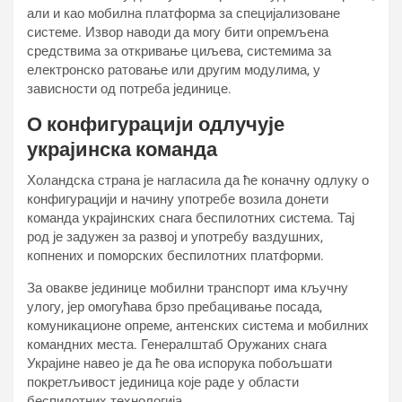
али и као мобилна платформа за специјализоване
системе. Извор наводи да могу бити опремљена
средствима за откривање циљева, системима за
електронско ратовање или другим модулима, у
зависности од потреба јединице.
О конфигурацији одлучује
украјинска команда
Холандска страна је нагласила да ће коначну одлуку о
конфигурацији и начину употребе возила донети
команда украјинских снага беспилотних система. Тај
род је задужен за развој и употребу ваздушних,
копнених и поморских беспилотних платформи.
За овакве јединице мобилни транспорт има кључну
улогу, јер омогућава брзо пребацивање посада,
комуникационе опреме, антенских система и мобилних
командних места. Генералштаб Оружаних снага
Украјине навео је да ће ова испорука побољшати
покретљивост јединица које раде у области
беспилотних технологија.