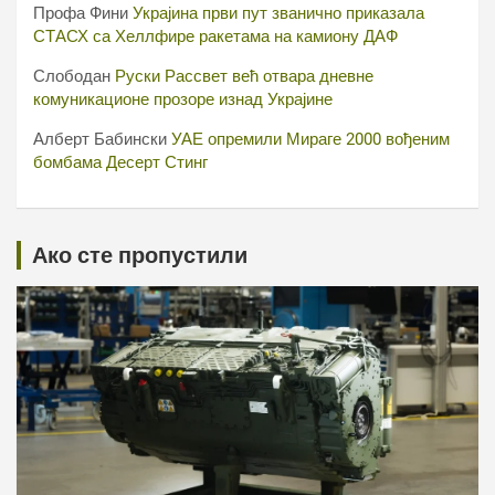
Профа Фини
Украјина први пут званично приказала
СТАСХ са Хеллфире ракетама на камиону ДАФ
Слободан
Руски Рассвет већ отвара дневне
комуникационе прозоре изнад Украјине
Алберт Бабински
УАЕ опремили Мираге 2000 вођеним
бомбама Десерт Стинг
Ако сте пропустили