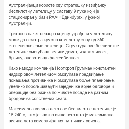
Аустралијанци користе ову стратешку извиђачку
беспилотну летелицу у саставу 9 пука који је
стациониран у бази РААФ Единбургх, у јужној
Аустралији.
Тритонов пакет сензора који су уграђени у летелицу
може да осматра кружно комплетну зону од 360
степени око саме летелице. Структура ове беспилотне
летелице омогућава велики домет, издржљивост,
брзину, оперативну флексибилност.
Како наводи компанија Нортхроп Грумман константни
надзор овом летелицом омогућава предвиђање
понашања противника и омогућава боље планирање,
увелико побољшавајући заједничке војне одговоре и
операције без ризика по животе посаде на ратним
бродовима сопствених снага.
Максимална висина лета ове беспилотне летелице је
15.240 м, што је знатно више него што је максимална
висина лета комерцијалних-путничких авиона.