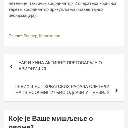
летелице, тактички координатор, 2 оператера корисног
терета, координатор прикупљања обавештајних
информација).
Ознаке:
Реапер
,
Медитеран
Кретање
УАЕ И КИНА АКТИВНО ПРЕГОВАРАЈУ О
чланка
АВИОНУ Ј-20
ПРВИХ ШЕСТ ХРВАТСКИХ РАФАЛА СЛЕТЕЛИ
НА ПЛЕСО! МИГ-21 БИС ОДЛАЗИ У ПЕНЗИЈУ
Које је Ваше мишљење о
овоме?