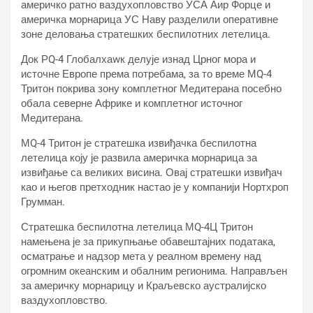
америчко ратно ваздухопловство УСА Аир Форце и
америчка морнарица УС Навy разделили оперативне
зоне деловања стратешких беспилотних летелица.
Док РQ-4 Глобалхаwк делује изнад Црног мора и
источне Европе према потребама, за то време МQ-4
Тритон покрива зону комплетног Медитерана посебно
обала северне Африке и комплетног источног
Медитерана.
МQ-4 Тритон је стратешка извиђачка беспилотна
летелица коју је развила америчка морнарица за
извиђање са великих висина. Овај стратешки извиђач
као и његов претходник настао је у компанији Нортхроп
Грумман.
Стратешка беспилотна летелица МQ-4Ц Тритон
намењена је за прикупњање обавештајних података,
осматрање и надзор мета у реалном времену над
огромним океанским и обалним регионима. Направљен
за америчку морнарицу и Краљевско аустралијско
ваздухопловство.