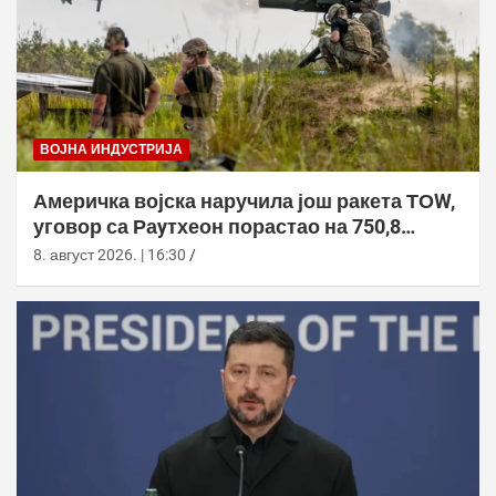
ВОЈНА ИНДУСТРИЈА
Америчка војска наручила још ракета ТОW,
уговор са Раyтхеон порастао на 750,8
милиона долара
8. август 2026. | 16:30