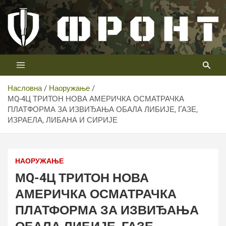
Скип
то
цонтент
Први војни канал у Србији
Телевизија ФРОНТ
Насловна
Наоружање
МQ-4Ц ТРИТОН НОВА АМЕРИЧКА ОСМАТРАЧКА
ПЛАТФОРМА ЗА ИЗВИЂАЊА ОБАЛА ЛИБИЈЕ, ГАЗЕ,
ИЗРАЕЛА, ЛИБАНА И СИРИЈЕ
НАОРУЖАЊЕ
МQ-4Ц ТРИТОН НОВА
АМЕРИЧКА ОСМАТРАЧКА
ПЛАТФОРМА ЗА ИЗВИЂАЊА