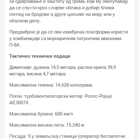
за одмрзавање и заштиту од грома, који му омогућавају
да се спусти кроз слојеве облака и добије ближи
поглед на бродове и друге циљеве на мору или у
обалном делу.
Предвиђено је да се ова извиђачка платформа користи
у комбинацији са морнаричким патролним авионима
П-8А .
Тактичко технички подаци
Димензије: дужина 14,5 метара, распон крила 39,9
метара, висина 4,7 метара;
Максимална тежина: 14.628 килограма
Погон: турбовентилаторски мотор: Роллс-Роyце
АЕ3007Х
Максимална брзина: 600 км/х
Максимална висина лета: 15.240 м
Посада: 5 у земаљској станици (оператер беспилотне