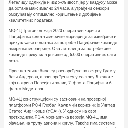
Летелицу одликује и издржљивост, јер у ваздуху може
да остане максимално 24 часа, а уграђени сензори
омогућавају оптимално кориштење и добијање
квалитетних података.
МQ-4Ц Тритон од маја 2020 оператвин користи
Пацифичка флота америчке морнарице за извиђање и
прикупљање података за потребе Пацифичке команде
америчке моранрице. Ова летелица за потребе ове
команде прикупила је више од 5.000 оперативних сати
лета.
Прве летелице биле су распоређене на острву Гуам у
бази Андерсон, а распоређени су у саставу 5. флоте
која покрива Персијски залив, 7. флота Пацифик и 6.
флота Медитеран.
МQ-4Ц конструкцијски су засновани на проверној
платформи РQ-4 Глобал Хаwк чији корисник је Унитед
Статес Аир Форце (УСАФ). У односу на свог
претходника РQ-4, морнаричка верзија МQ-4Ц има
ојачања на трупу авиона и крилу. Такође има системе