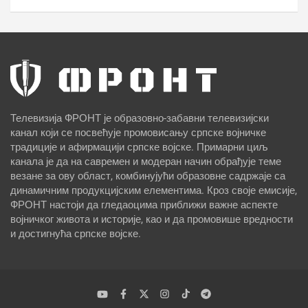
Телевизија ФРОНТ је образовно-забавни телевизијски
канал који се посвећује промовисању српске војничке
традиције и афирмацији српске војске. Примарни циљ
канала је да на савремен и модеран начин обрађује теме
везане за ову област, комбинујући образовне садржаје са
динамичним продукцијским елементима. Кроз своје емисије,
ФРОНТ настоји да гледаоцима приближи важне аспекте
војничког живота и историје, као и да промовише вредности
и достигнућа српске војске.