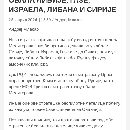
ОБАЛА ЛИБИЈЕ, ГАЗЕ,
ИЗРАЕЛА, ЛИБАНА И СИРИЈЕ
25. април 2024. | 13:39
Андреј Млакар
Андреј Млакар
Нова играчка појавила се на небу изнад источног дела
Медитерана како би пратила дешавања уз обале
Сирије, Либана, Израела, Газе све до Синаја, али и уз
источну обалу Либије, која је због Руса у фокусу
америчких планера.
Док РQ-4 Глобалхаwк претежно осматра зону Црног
мора, полустрво Крим и источну обалу Русије, за то
време МQ-4 Тритон осматра источну обалу
Медитерана.
Иначе обе ове стратешке беспилотне летелице полећу
из ваздухопловне базе Сигонела на Сицилији.
Познаваоци прилика, који прате оперативни рад обе
стратешке беспилотне летелице чини се да су