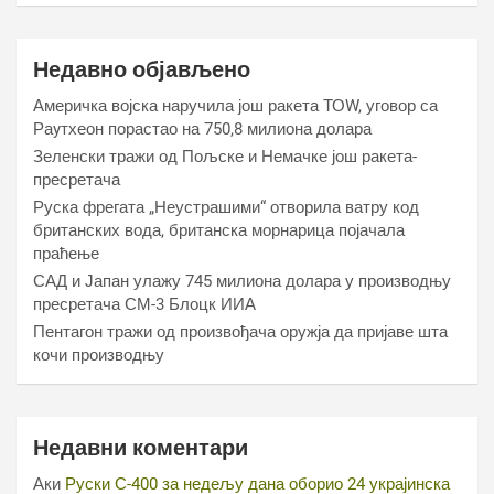
Недавно објављено
Америчка војска наручила још ракета ТОW, уговор са
Раyтхеон порастао на 750,8 милиона долара
Зеленски тражи од Пољске и Немачке још ракета-
пресретача
Руска фрегата „Неустрашими“ отворила ватру код
британских вода, британска морнарица појачала
праћење
САД и Јапан улажу 745 милиона долара у производњу
пресретача СМ-3 Блоцк ИИА
Пентагон тражи од произвођача оружја да пријаве шта
кочи производњу
Недавни коментари
Аки
Руски С-400 за недељу дана оборио 24 украјинска