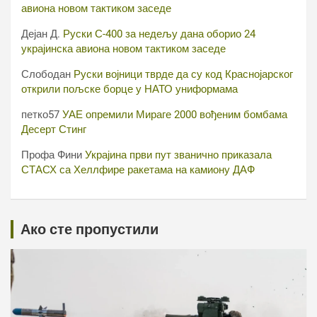
авиона новом тактиком заседе
Дејан Д.
Руски С-400 за недељу дана оборио 24
украјинска авиона новом тактиком заседе
Слободан
Руски војници тврде да су код Краснојарског
открили пољске борце у НАТО униформама
петко57
УАЕ опремили Мираге 2000 вођеним бомбама
Десерт Стинг
Профа Фини
Украјина први пут званично приказала
СТАСХ са Хеллфире ракетама на камиону ДАФ
Ако сте пропустили