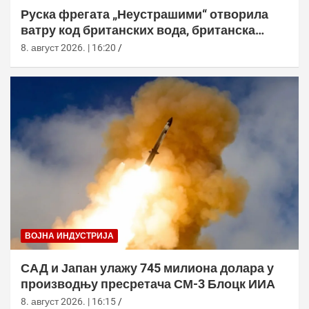
Руска фрегата „Неустрашими“ отворила
ватру код британских вода, британска
морнарица појачала праћење
8. август 2026. | 16:20
ВОЈНА ИНДУСТРИЈА
САД и Јапан улажу 745 милиона долара у
производњу пресретача СМ-3 Блоцк ИИА
8. август 2026. | 16:15