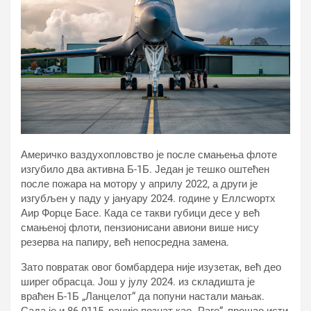
Америчко ваздухопловство је после смањења флоте
изгубило два активна Б-1Б. Један је тешко оштећен
после пожара на мотору у априлу 2022, а други је
изгубљен у паду у јануару 2024. године у Еллсwортх
Аир Форце Басе. Када се такви губици десе у већ
смањеној флоти, пензионисани авиони више нису
резерва на папиру, већ непосредна замена.
Зато повратак овог бомбардера није изузетак, већ део
ширег обрасца. Још у јулу 2024. из складишта је
враћен Б-1Б „Ланцелот“ да попуни настали мањак.