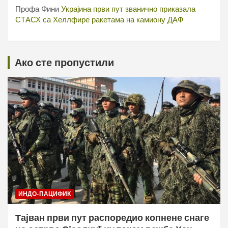
Профа Фини
Украјина први пут званично приказала
СТАСХ са Хеллфире ракетама на камиону ДАФ
Ако сте пропустили
ИНДО-ПАЦИФИК
Тајван први пут распоредио копнене снаге