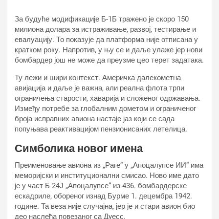
За будуће модификације Б-1Б тражено је скоро 150
милиона долара за истраживање, развој, тестирање и
евалуацију. То показује да платформа није отписана у
кратком року. Напротив, у њу се и даље улаже јер нови
бомбардер још не може да преузме цео терет задатака.
Ту лежи и шири контекст. Америчка далекометна
авијација и даље је важна, али реална флота трпи
ограничења старости, хаварија и сложеног одржавања.
Између потребе за глобалним дометом и ограниченог
броја исправних авиона настаје јаз који се сада
попуњава реактивацијом пензионисаних летелица.
Симболика новог имена
Преименовање авиона из „Раге“ у „Апоцалyпсе ИИ“ има
меморијски и институционални смисао. Ново име дато
је у част Б-24Ј „Апоцалyпсе“ из 436. бомбардерске
ескадриле, обореног изнад Бурме 1. децембра 1942.
године. Та веза није случајна, јер је и стари авион био
део наслеђа повезаног са Дyесс.