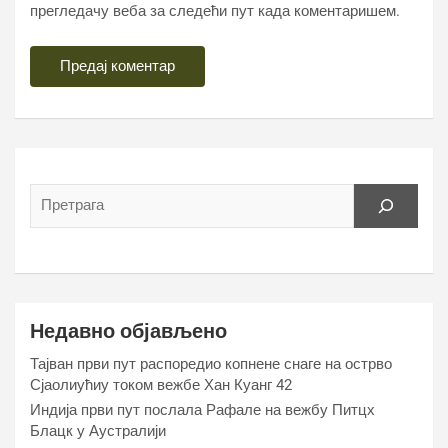
прегледачу веба за следећи пут када коментаришем.
Недавно објављено
Тајван први пут распоредио копнене снаге на острво
Сјаолиућиу током вежбе Хан Куанг 42
Индија први пут послала Рафале на вежбу Питцх
Блацк у Аустралији