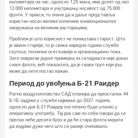
километара на час, односно 1,25 маха, има долет од око
12.000 километара и унутрашњу носивост од 75.000
фунти. У пракси, то значи да и даље представља
користан носач велике количине конвенционалног
наоружања на великим растојањима.
Проблем је што корисност не поништава старост. Што
је авион старији, то је свака наредна година службе
скупља, технички осетљивија и организационо тежа.
Зато повратак једног примерка из складишта није доказ
снаге флоте, већ показатељ да је сваки труп који још
може да лети постао важан.
Период до увођења Б-21 Раидер
Ратно ваздухопловство САД планира да преосталих 44
Б-1Б задржи у служби најмање до 2037. године,
односно док Б-21 Раидер постепено буде улазио у
оперативну употребу. Тај рок сам по себи говори да се
прелаз неће десити брзо и да ће стара флота морати
да издржи дуже него што се раније очекивало.