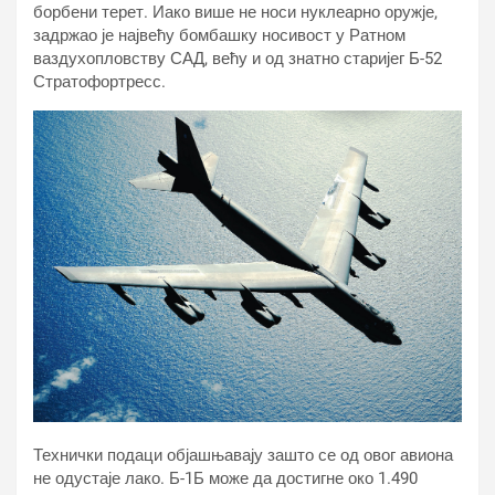
борбени терет. Иако више не носи нуклеарно оружје,
задржао је највећу бомбашку носивост у Ратном
ваздухопловству САД, већу и од знатно старијег Б-52
Стратофортресс.
Технички подаци објашњавају зашто се од овог авиона
не одустаје лако. Б-1Б може да достигне око 1.490