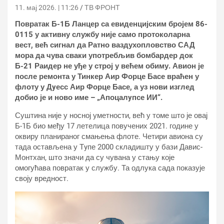
11. мај 2026. | 11:26
ТВ ФРОНТ
Повратак Б-1Б Ланцер са евиденцијским бројем 86-
0115 у активну службу није само протоколарна
вест, већ сигнал да Ратно ваздухопловство САД
мора да чува сваки употребљив бомбардер док
Б-21 Раидер не уђе у строј у већем обиму. Авион је
после ремонта у Тинкер Аир Форце Басе враћен у
флоту у Дyесс Аир Форце Басе, а уз нови изглед
добио је и ново име – „Апоцалyпсе ИИ“.
Суштина није у носној уметности, већ у томе што је овај
Б-1Б био међу 17 летелица повучених 2021. године у
оквиру планираног смањења флоте. Четири авиона су
тада остављена у Тyпе 2000 складишту у бази Давис-
Монтхан, што значи да су чувана у стању које
омогућава повратак у службу. Та одлука сада показује
своју вредност.