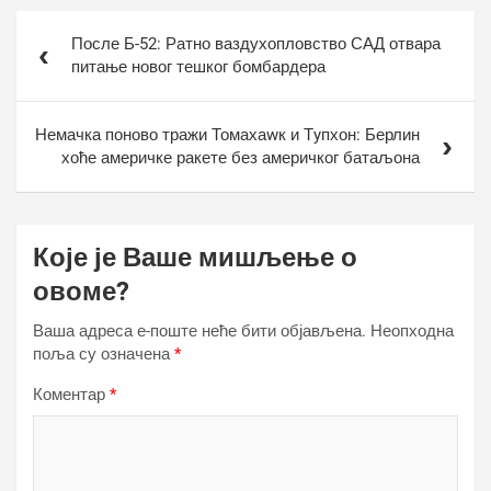
Кретање
После Б-52: Ратно ваздухопловство САД отвара
чланка
питање новог тешког бомбардера
Немачка поново тражи Томахаwк и Тyпхон: Берлин
хоће америчке ракете без америчког батаљона
Које је Ваше мишљење о
овоме?
Ваша адреса е-поште неће бити објављена.
Неопходна
поља су означена
*
Коментар
*