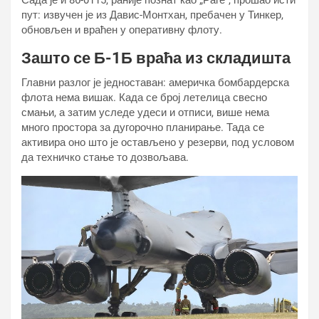
Сада је и 86-0115, раније познат као „Раге“, прошао исти
пут: извучен је из Давис-Монтхан, пребачен у Тинкер,
обновљен и враћен у оперативну флоту.
Зашто се Б-1Б враћа из складишта
Главни разлог је једноставан: америчка бомбардерска
флота нема вишак. Када се број летелица свесно
смањи, а затим уследе удеси и отписи, више нема
много простора за дугорочно планирање. Тада се
активира оно што је остављено у резерви, под условом
да техничко стање то дозвољава.