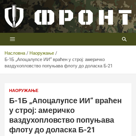
Скип
то
цонтент
Први војни канал у Србији
Телевизија ФРОНТ
Насловна
Наоружање
Б-1Б „Апоцалyпсе ИИ“ враћен у строј: америчко
ваздухопловство попуњава флоту до доласка Б-21
НАОРУЖАЊЕ
Б-1Б „Апоцалyпсе ИИ“ враћен
у строј: америчко
ваздухопловство попуњава
флоту до доласка Б-21