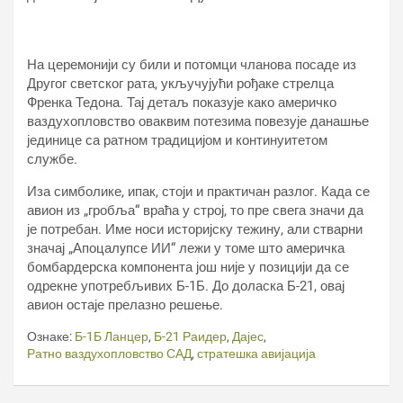
На церемонији су били и потомци чланова посаде из
Другог светског рата, укључујући рођаке стрелца
Френка Тедона. Тај детаљ показује како америчко
ваздухопловство оваквим потезима повезује данашње
јединице са ратном традицијом и континуитетом
службе.
Иза симболике, ипак, стоји и практичан разлог. Када се
авион из „гробља“ враћа у строј, то пре свега значи да
је потребан. Име носи историјску тежину, али стварни
значај „Апоцалyпсе ИИ“ лежи у томе што америчка
бомбардерска компонента још није у позицији да се
одрекне употребљивих Б-1Б. До доласка Б-21, овај
авион остаје прелазно решење.
Ознаке:
Б-1Б Ланцер
,
Б-21 Раидер
,
Дајес
,
Ратно ваздухопловство САД
,
стратешка авијација