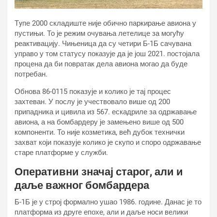
Тyпе 2000 складиште није обично паркирање авиона у
пустињи. То је режим очувања летелице за могућу
реактивацију. Чињеница да су четири Б-1Б сачувана
управо у том статусу показује да је још 2021. постојала
процена да би повратак дела авиона могао да буде
потребан.
Обнова 86-0115 показује и колико је тај процес
захтеван. У послу је учествовало више од 200
припадника и цивила из 567. ескадриле за одржавање
авиона, а на бомбардеру је замењено више од 500
компоненти. То није козметика, већ дубок технички
захват који показује колико је скупо и споро одржавање
старе платформе у служби.
Оперативни значај старог, али и
даље важног бомбардера
Б-1Б је у строј формално ушао 1986. године. Данас је то
платформа из друге епохе, али и даље носи велики