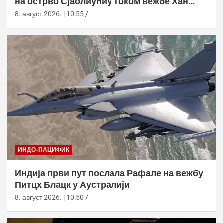
на острво Сјаолиућиу током вежбе Хан
Куанг 42
8. август 2026. | 10:55
ИНДО-ПАЦИФИК
Индија први пут послала Рафале на вежбу
Питцх Блацк у Аустралији
8. август 2026. | 10:50