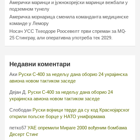
Амерички маринци и јужнокорејски маринци вежбали у
подземном тунелу
Америчка морнарица сменила команданта медицинске
команде у Лемору
Носач УСС Тхеодоре Роосевелт први спреман за МQ-
25 Стинграy, али оперативна употреба тек 2029.
Недавни коментари
Аки
Руски С-400 за недељу дана оборио 24 украјинска
авиона новом тактиком заседе
Дејан Д.
Руски С-400 за недељу дана оборио 24
украјинска авиона новом тактиком заседе
Слободан
Руски војници тврде да су код Краснојарског
открили пољске борце у НАТО униформама
петко57
УАЕ опремили Мираге 2000 вођеним бомбама
Десерт Стинг