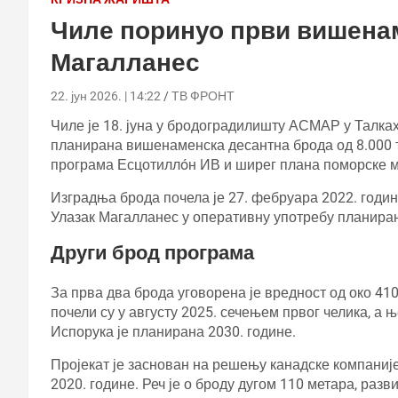
Чиле поринуо први вишена
Магалланес
22. јун 2026. | 14:22
ТВ ФРОНТ
Чиле је 18. јуна у бродоградилишту АСМАР у Талка
планирана вишенаменска десантна брода од 8.000 т
програма Есцотиллóн ИВ и ширег плана поморске
Изградња брода почела је 27. фебруара 2022. годин
Улазак Магалланес у оперативну употребу планиран 
Други брод програма
За прва два брода уговорена је вредност од око 41
почели су у августу 2025. сечењем првог челика, а 
Испорука је планирана 2030. године.
Пројекат је заснован на решењу канадске компаније
2020. године. Реч је о броду дугом 110 метара, ра