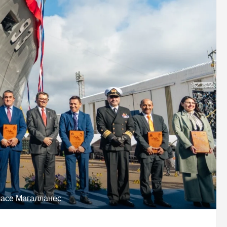
ласе Магалланес