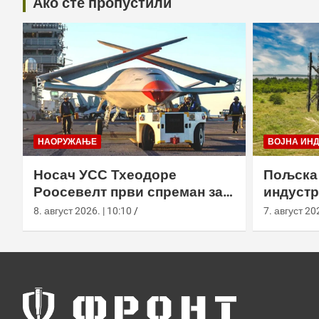
Ако сте пропустили
НАОРУЖАЊЕ
ВОЈНА ИН
Носач УСС Тхеодоре
Пољска
Роосевелт први спреман за
индустр
МQ-25 Стинграy, али
европск
8. август 2026. | 10:10
7. август 202
оперативна употреба тек
штиту
2029.