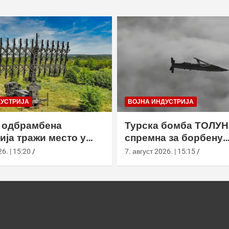
ДУСТРИЈА
ВОЈНА ИНДУСТРИЈА
 одбрамбена
Турска бомба ТОЛУН
ија тражи место у
спремна за борбену
ом противракетном
употребу
6. | 15:20
7. август 2026. | 15:15