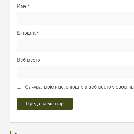
Име
*
Е-пошта
*
Веб место
Сачувај моје име, е-пошту и веб место у овом п