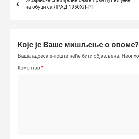
чланка
Украјинске специјалне снаге први пут виђене
на обуци са ЛРАД 1950XЛ-РТ
Које је Ваше мишљење о овоме?
Ваша адреса е-поште неће бити објављена.
Неопхо
Коментар
*