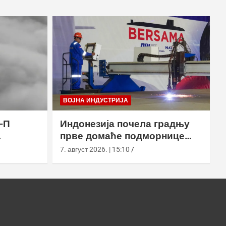
ВОЈНА ИНДУСТРИЈА
-П
Индонезија почела градњу
прве домаће подморнице
класе Сцорпèне
7. август 2026. | 15:10