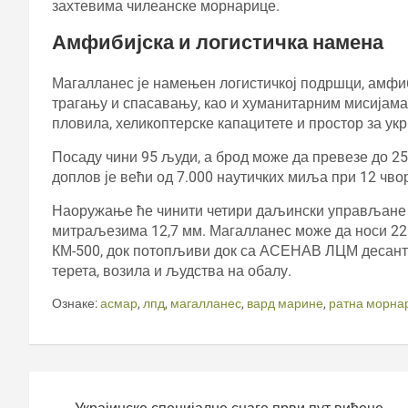
захтевима чилеанске морнарице.
Амфибијска и логистичка намена
Магалланес је намењен логистичкој подршци, амфи
трагању и спасавању, као и хуманитарним мисијама
пловила, хеликоптерске капацитете и простор за ук
Посаду чини 95 људи, а брод може да превезе до 25
доплов је већи од 7.000 наутичких миља при 12 чво
Наоружање ће чинити четири даљински управљане 
митраљезима 12,7 мм. Магалланес може да носи 22 
КМ-500, док потопљиви док са АСЕНАВ ЛЦМ десант
терета, возила и људства на обалу.
Ознаке:
асмар
,
лпд
,
магалланес
,
вард марине
,
ратна морна
Кретање