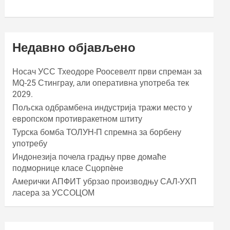
Недавно објављено
Носач УСС Тхеодоре Роосевелт први спреман за
МQ-25 Стинграy, али оперативна употреба тек
2029.
Пољска одбрамбена индустрија тражи место у
европском противракетном штиту
Турска бомба ТОЛУН-П спремна за борбену
употребу
Индонезија почела градњу прве домаће
подморнице класе Сцорпèне
Амерички АПФИТ убрзао производњу САЛ-УХП
ласера за УССОЦОМ