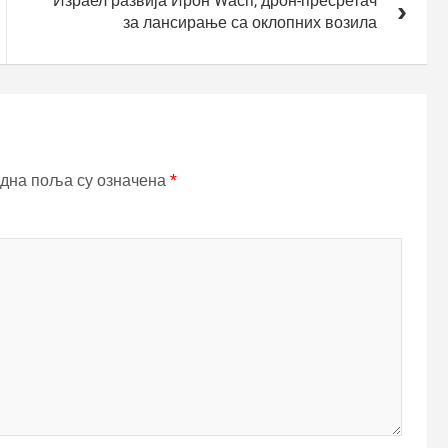
Израел развија Ирон Wасп, дрон-пресретач
за лансирање са оклопних возила
дна поља су означена
*