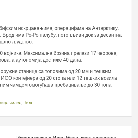
бијским искрцавањима, операцијама на Антарктику,
. Брод има Ро-Ро палубу, потопљиви док за десантна
рцано људство.
0 војника. Максимална брзина прелази 17 чворова,
рова, а аутономија достиже 40 дана.
оружне станице са топовима од 20 мм и тешким
ИСО контејнера од 20 стопа или 12 тешких возила
ним чамцем омогућава пребацивање до 30 тона
рица чилеа
,
Чиле