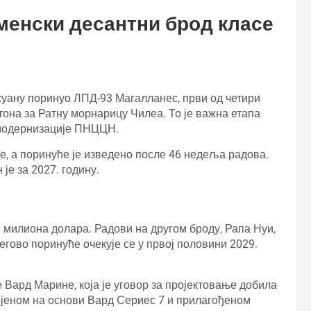
менски десантни брод класе
хуану поринуо ЛПД-93 Магалланес, први од четири
она за Ратну морнарицу Чилеа. То је важна етапа
 модернизације ПНЦЦН.
е, а поринуће је изведено после 46 недеља радова.
је за 2027. годину.
0 милиона долара. Радови на другом броду, Рапа Нуи,
његово поринуће очекује се у првој половини 2029.
 Вард Марине, која је уговор за пројектовање добила
звијеном на основи Вард Сериес 7 и прилагођеном