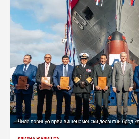
Чиле поринуо први вишенаменски десантни брод к
КРИЗНА ЖАРИШТА