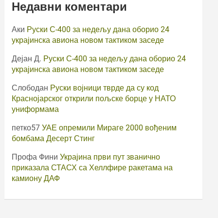
Недавни коментари
Аки
Руски С-400 за недељу дана оборио 24
украјинска авиона новом тактиком заседе
Дејан Д.
Руски С-400 за недељу дана оборио 24
украјинска авиона новом тактиком заседе
Слободан
Руски војници тврде да су код
Краснојарског открили пољске борце у НАТО
униформама
петко57
УАЕ опремили Мираге 2000 вођеним
бомбама Десерт Стинг
Профа Фини
Украјина први пут званично
приказала СТАСХ са Хеллфире ракетама на
камиону ДАФ