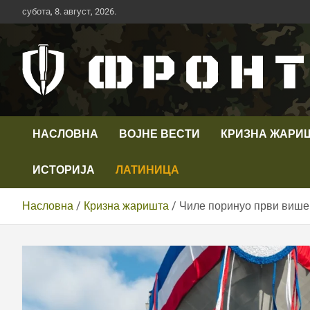
Скип
субота, 8. август, 2026.
то
цонтент
Први војни канал у Србији
Телевизија ФРОНТ
НАСЛОВНА
ВОЈНЕ ВЕСТИ
КРИЗНА ЖАРИ
ИСТОРИЈА
ЛАТИНИЦА
Насловна
Кризна жаришта
Чиле поринуо први више