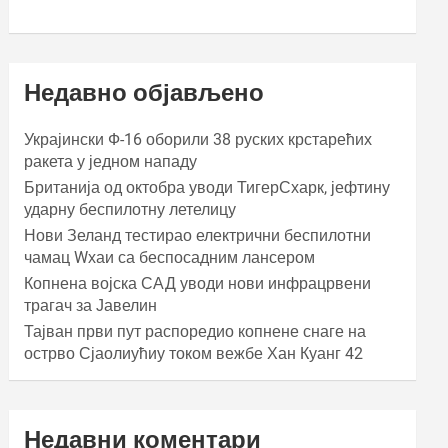
Недавно објављено
Украјински Ф-16 оборили 38 руских крстарећих
ракета у једном нападу
Британија од октобра уводи ТигерСхарк, јефтину
ударну беспилотну летелицу
Нови Зеланд тестирао електрични беспилотни
чамац Wхаи са беспосадним лансером
Копнена војска САД уводи нови инфрацрвени
трагач за Јавелин
Тајван први пут распоредио копнене снаге на
острво Сјаолиућиу током вежбе Хан Куанг 42
Недавни коментари