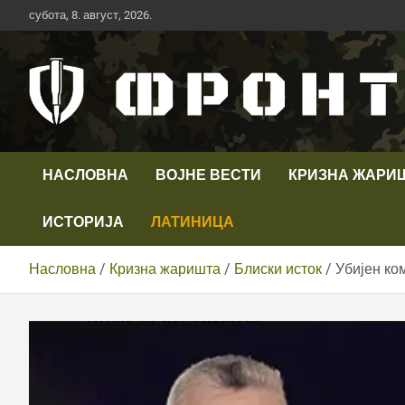
Скип
субота, 8. август, 2026.
то
цонтент
Први војни канал у Србији
Телевизија ФРОНТ
НАСЛОВНА
ВОЈНЕ ВЕСТИ
КРИЗНА ЖАРИ
ИСТОРИЈА
ЛАТИНИЦА
Насловна
Кризна жаришта
Блиски исток
Убијен ко