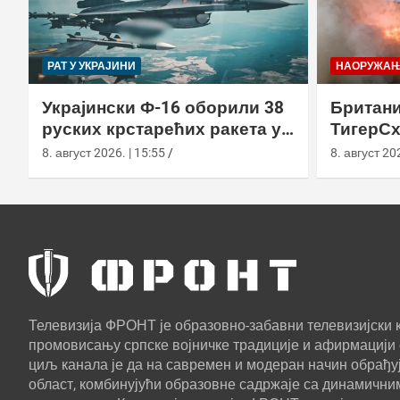
РАТ У УКРАЈИНИ
НАОРУЖА
Украјински Ф-16 оборили 38
Британи
руских крстарећих ракета у
ТигерСх
једном нападу
беспило
8. август 2026. | 15:55
8. август 202
Телевизија ФРОНТ је образовно-забавни телевизијски к
промовисању српске војничке традиције и афирмацији 
циљ канала је да на савремен и модеран начин обрађуј
област, комбинујући образовне садржаје са динамични