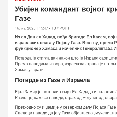
Убијен командант војног кр
Газе
16. мај 2026. | 15:47
ТВ ФРОНТ
Из ел Дин ел Хадад, вођа бригаде Ел Касем, вој
израелских снага у Појасу Газе. Вест су, према
функционер Хамаса и начелник Генералштаба И
Потврда је стигла дан након што је Израел саопшти
Према наводима извора, израелска страна је потом
Хамас узврати.
Потврде из Газе и Израела
Ејал Замир је потврдио смрт Ел Хадада и наложио 
Разлог је, како се наводи, страх од могућег одговор
Претходно су и џамије у северном делу Појаса Газе
Сведоци наводе да је у Гази објављено „мучеништв