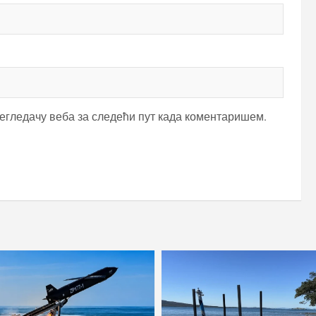
регледачу веба за следећи пут када коментаришем.