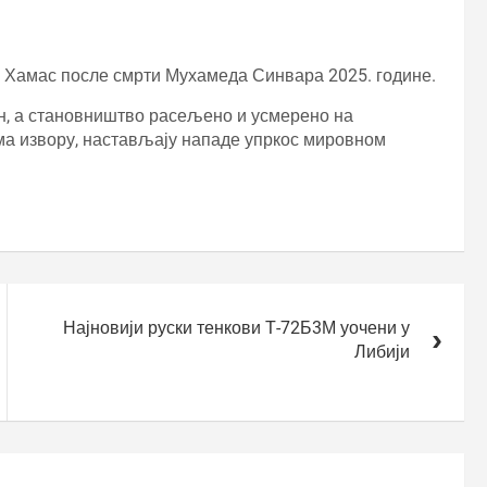
о Хамас после смрти Мухамеда Синвара 2025. године.
ен, а становништво расељено и усмерено на
а извору, настављају нападе упркос мировном
Најновији руски тенкови Т-72Б3М уочени у
Либији