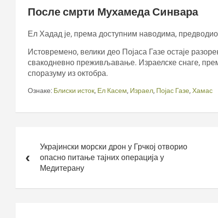
После смрти Мухамеда Синвара
Ел Хадад је, према доступним наводима, предводи
Истовремено, велики део Појаса Газе остаје разор
свакодневно преживљавање. Израелске снаге, прем
споразуму из октобра.
Ознаке:
Блиски исток
,
Ел Касем
,
Израел
,
Појас Газе
,
Хамас
Кретање
чланка
Украјински морски дрон у Грчкој отворио
опасно питање тајних операција у
Медитерану