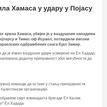
ила Хамаса у удару у Појасу
ног крила Хамаса, убијен је у ваздушним нападима
 Ројтерсу и Тимес оф Исраел, потврдили високи
зраелских одбрамбених снага Ејал Замир.
о да је извео ваздушне ударе усмерене на Ел Хадада.
 наложила додатну приправност због могућности да
Јужној команди да остане у стању приправности.
а палестинске организације.
 објавиле смрт команданта бригаде Ел Касем.
о“ Ел Хадада.