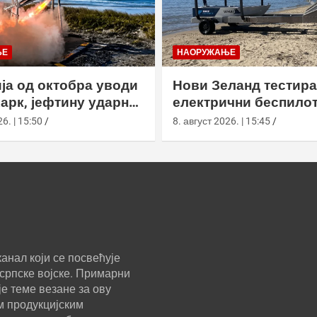
ЊЕ
НАОРУЖАЊЕ
ја од октобра уводи
Нови Зеланд тестир
арк, јефтину ударну
електрични беспило
тну летелицу
чамац Wхаи са бесп
6. | 15:50
8. август 2026. | 15:45
лансером
анал који се посвећује
српске војске. Примарни
е теме везане за ову
м продукцијским