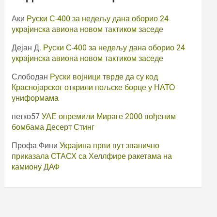
Аки
Руски С-400 за недељу дана оборио 24
украјинска авиона новом тактиком заседе
Дејан Д.
Руски С-400 за недељу дана оборио 24
украјинска авиона новом тактиком заседе
Слободан
Руски војници тврде да су код
Краснојарског открили пољске борце у НАТО
униформама
петко57
УАЕ опремили Мираге 2000 вођеним
бомбама Десерт Стинг
Профа Фини
Украјина први пут званично
приказала СТАСХ са Хеллфире ракетама на
камиону ДАФ