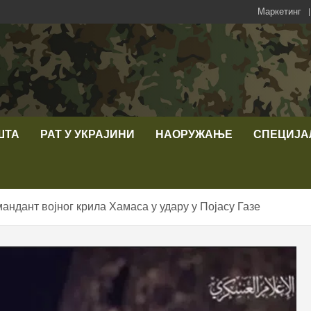
Маркетинг
ШТА
РАТ У УКРАЈИНИ
НАОРУЖАЊЕ
СПЕЦИЈА
мандант војног крила Хамаса у удару у Појасу Газе