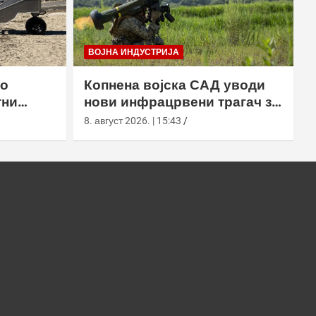
ВОЈНА ИНДУСТРИЈА
ао
Копнена војска САД уводи
тни
нови инфрацрвени трагач за
осадним
Јавелин
8. август 2026. | 15:43