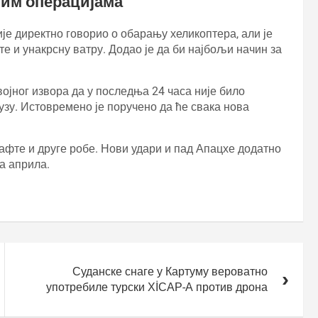
ним операцијама
е директно говорио о обарању хеликоптера, али је
те и унакрсну ватру. Додао је да би најбољи начин за
војног извора да у последња 24 часа није било
зу. Истовремено је поручено да ће свака нова
афте и друге робе. Нови удари и пад Апацхе додатно
ка априла.
Суданске снаге у Картуму вероватно
употребиле турски ХİСАР-А против дрона