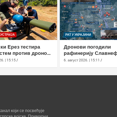
ДУСТРИЈА
РАТ У УКРАЈИНИ
ки Ерез тестира
Дронови погодили
истем против дронова
рафинерију Славнеф
улом и лансером
ЈАНОС у Јарослављ
6. | 15:15
6. август 2026. | 15:11
анал који се посвећује
српске војске. Примарни