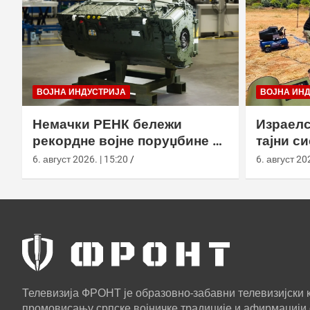
ВОЈНА ИНДУСТРИЈА
ВОЈНА ИН
Немачки РЕНК бележи
Израелс
рекордне војне поруџбине у
тајни с
2026. години
са капс
6. август 2026. | 15:20
6. август 202
Телевизија ФРОНТ је образовно-забавни телевизијски к
промовисању српске војничке традиције и афирмацији 