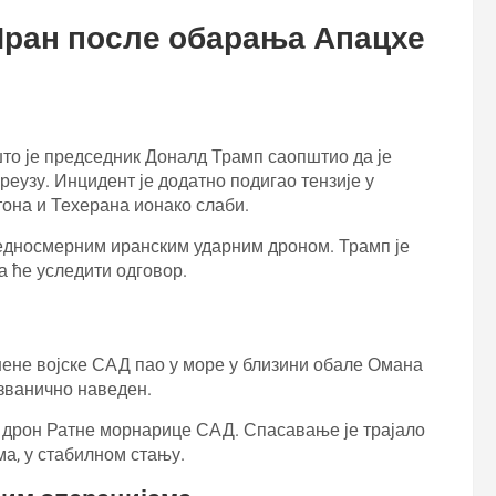
Иран после обарања Апацхе
што је председник Доналд Трамп саопштио да је
еузу. Инцидент је додатно подигао тензије у
тона и Техерана ионако слаби.
једносмерним иранским ударним дроном. Трамп је
а ће уследити одговор.
нене војске САД пао у море у близини обале Омана
 званично наведен.
 дрон Ратне морнарице САД. Спасавање је трајало
ма, у стабилном стању.