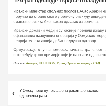
Техеран одбацује тврдње о ваздуш
Ирански министар спољних послова Абас Аракчи ниј
поручио да стране снаге у региону ризикују инциден
смањење ризика био њихов одлазак из региона.
Ирански државни медији су касније пренели изјаву 
офанзивних ваздушних операција у Ормуском мореу
непријатељска акција добити одлучан одговор.
Ормуз остаје кључна поморска тачка за транспорт н
оптерећују крхко примирје које је на снази од почет
Ознаке:
Апацхе
,
ЦЕНТЦОМ
,
Иран
,
Ормуски мореуз
,
САД
Кретање
чланка
У Омску први пут оглашена ракетна опасност
од почетка рата