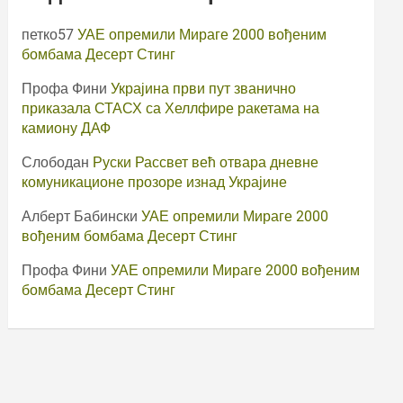
петко57
УАЕ опремили Мираге 2000 вођеним
бомбама Десерт Стинг
Профа Фини
Украјина први пут званично
приказала СТАСХ са Хеллфире ракетама на
камиону ДАФ
Слободан
Руски Рассвет већ отвара дневне
комуникационе прозоре изнад Украјине
Алберт Бабински
УАЕ опремили Мираге 2000
вођеним бомбама Десерт Стинг
Профа Фини
УАЕ опремили Мираге 2000 вођеним
бомбама Десерт Стинг