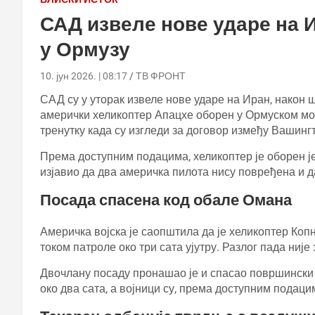
САД извеле нове ударе на 
у Ормузу
10. јун 2026. | 08:17
ТВ ФРОНТ
САД су у уторак извеле нове ударе на Иран, након 
амерички хеликоптер Апацхе оборен у Ормуском мор
тренутку када су изгледи за договор између Вашинг
Према доступним подацима, хеликоптер је оборен 
изјавио да два америчка пилота нису повређена и д
Посада спасена код обале Омана
Америчка војска је саопштила да је хеликоптер Коп
током патроле око три сата ујутру. Разлог пада није
Двочлану посаду пронашао је и спасао површински
око два сата, а војници су, према доступним подаци