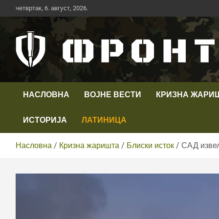
Скип
четвртак, 6. август, 2026.
то
цонтент
Први војни канал у Србији
Телевизија ФРОНТ
НАСЛОВНА
ВОЈНЕ ВЕСТИ
КРИЗНА ЖАРИ
ИСТОРИЈА
ЛАТИНИЦА
Насловна
Кризна жаришта
Блиски исток
САД извел