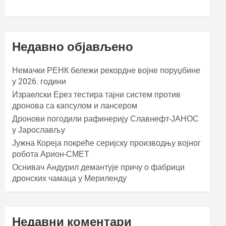
Недавно објављено
Немачки РЕНК бележи рекордне војне поруџбине
у 2026. години
Израелски Ерез тестира тајни систем против
дронова са капсулом и лансером
Дронови погодили рафинерију Славнефт-ЈАНОС
у Јарослављу
Јужна Кореја покреће серијску производњу војног
робота Арион-СМЕТ
Оснивач Андурил демантује причу о фабрици
дронских чамаца у Мериленду
Недавни коментари