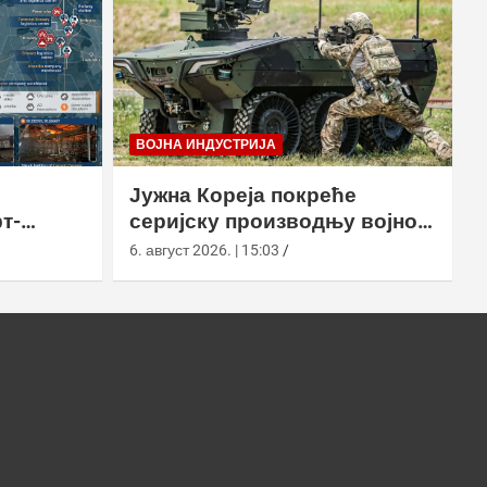
ВОЈНА ИНДУСТРИЈА
Јужна Кореја покреће
т-
серијску производњу војног
у
робота Арион-СМЕТ
6. август 2026. | 15:03