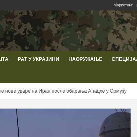
Маркетинг
ШТА
РАТ У УКРАЈИНИ
НАОРУЖАЊЕ
СПЕЦИЈА
е нове ударе на Иран после обарања Апацхе у Ормузу