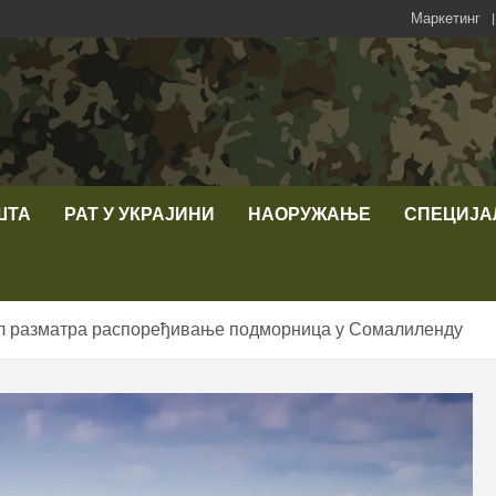
Маркетинг
ШТА
РАТ У УКРАЈИНИ
НАОРУЖАЊЕ
СПЕЦИЈА
л разматра распоређивање подморница у Сомалиленду