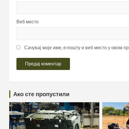
Веб место
Сачувај моје име, е-пошту и веб место у овом п
Ако сте пропустили