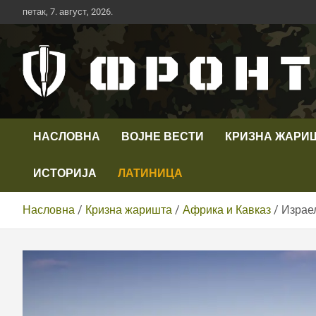
Скип
петак, 7. август, 2026.
то
цонтент
Први војни канал у Србији
Телевизија ФРОНТ
НАСЛОВНА
ВОЈНЕ ВЕСТИ
КРИЗНА ЖАРИ
ИСТОРИЈА
ЛАТИНИЦА
Насловна
Кризна жаришта
Африка и Кавказ
Израе