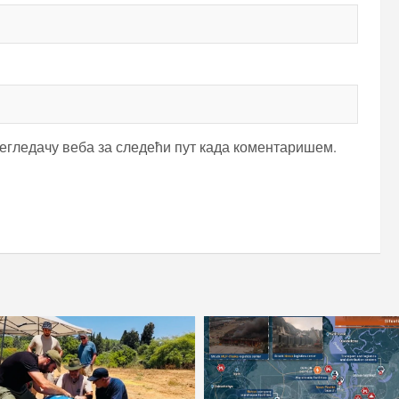
регледачу веба за следећи пут када коментаришем.