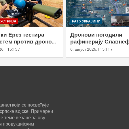
ДУСТРИЈА
РАТ У УКРАЈИНИ
ки Ерез тестира
Дронови погодили
истем против дронова
рафинерију Славнеф
улом и лансером
ЈАНОС у Јарослављ
6. | 15:15
6. август 2026. | 15:11
анал који се посвећује
српске војске. Примарни
е теме везане за ову
м продукцијским