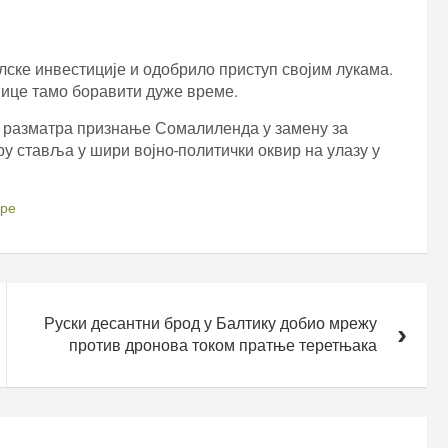
ске инвестиције и одобрило приступ својим лукама.
нице тамо боравити дуже време.
разматра признање Сомалиленда у замену за
у ставља у шири војно-политички оквир на улазу у
оре
Руски десантни брод у Балтику добио мрежу
против дронова током пратње теретњака