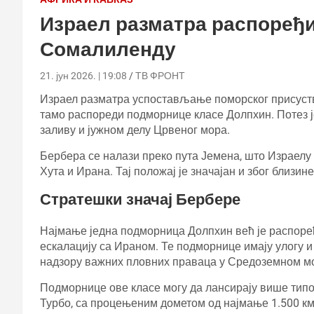
Израел разматра распоређ
Сомалиленду
21. јун 2026. | 19:08
ТВ ФРОНТ
Израел разматра успостављање поморског присуств
тамо распореди подморнице класе Долпхин. Потез 
заливу и јужном делу Црвеног мора.
Бербера се налази преко пута Јемена, што Израелу 
Хута и Ирана. Тај положај је значајан и због близи
Стратешки значај Бербере
Најмање једна подморница Долпхин већ је распоређ
ескалацију са Ираном. Те подморнице имају улогу и
надзору важних пловних праваца у Средоземном м
Подморнице ове класе могу да лансирају више типо
Турбо, са процењеним дометом од најмање 1.500 км