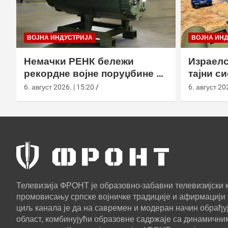
ВОЈНА ИНДУСТРИЈА
ВОЈНА ИН
Немачки РЕНК бележи
Израелс
рекордне војне поруџбине у
тајни с
2026. години
са капс
6. август 2026. | 15:20
6. август 202
Телевизија ФРОНТ је образовно-забавни телевизијски к
промовисању српске војничке традиције и афирмацији 
циљ канала је да на савремен и модеран начин обрађуј
област, комбинујући образовне садржаје са динамични