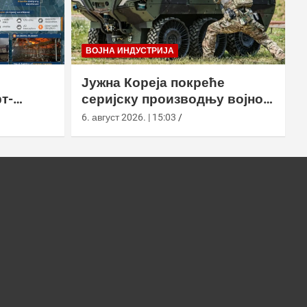
ВОЈНА ИНДУСТРИЈА
Јужна Кореја покреће
т-
серијску производњу војног
у
робота Арион-СМЕТ
6. август 2026. | 15:03