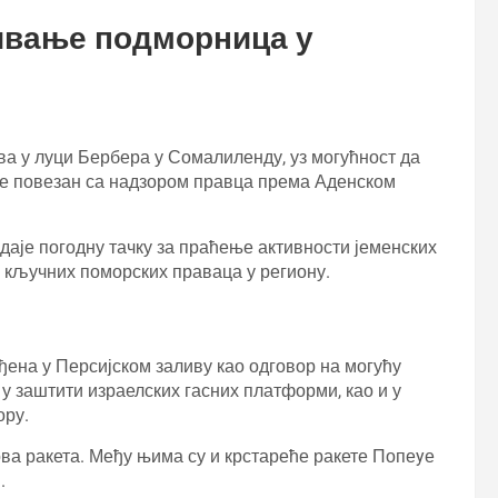
ивање подморница у
а у луци Бербера у Сомалиленду, уз могућност да
је повезан са надзором правца према Аденском
даје погодну тачку за праћење активности јеменских
не кључних поморских праваца у региону.
ена у Персијском заливу као одговор на могућу
 у заштити израелских гасних платформи, као и у
ору.
ва ракета. Међу њима су и крстареће ракете Попеyе
.