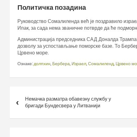
Политичка позадина
Руководство Сомалиленда већ је поздравило израел
Ипак, за сада нема званичне потврде да ће подмор
Администрација председника САД Доналда Трампа 
дозволу за успостављање поморске базе. То Бербер
Црвено море.
Ознаке:
долпхин
,
Бербера
,
Израел
,
Сомалиленд
,
Црвено м
Кретање
чланка
Немачка разматра обавезну службу у
бригади Бундесвера у Литванији