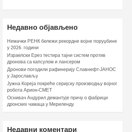
Недавно објављено
Немачки РЕНК бележи рекордне војне поруџбине
у 2026. години
Израелски Ерез тестира тајни систем против
дронова са капсулом и лансером
Дронови погодили рафинерију Славнефт-ЈАНОС
у Јарослављу
Јужна Кореја покреће серијску производњу војног
робота Арион-СМЕТ
Оснивач Андурил демантује причу о фабрици
дронских чамаца у Мериленду
Недавни коментари