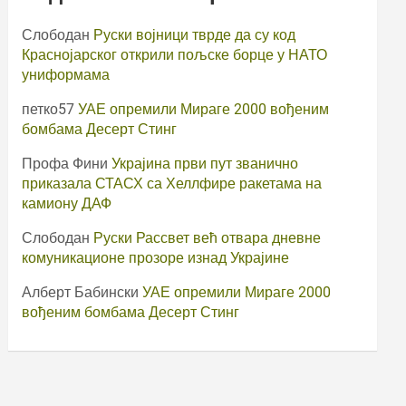
Слободан
Руски војници тврде да су код
Краснојарског открили пољске борце у НАТО
униформама
петко57
УАЕ опремили Мираге 2000 вођеним
бомбама Десерт Стинг
Профа Фини
Украјина први пут званично
приказала СТАСХ са Хеллфире ракетама на
камиону ДАФ
Слободан
Руски Рассвет већ отвара дневне
комуникационе прозоре изнад Украјине
Алберт Бабински
УАЕ опремили Мираге 2000
вођеним бомбама Десерт Стинг