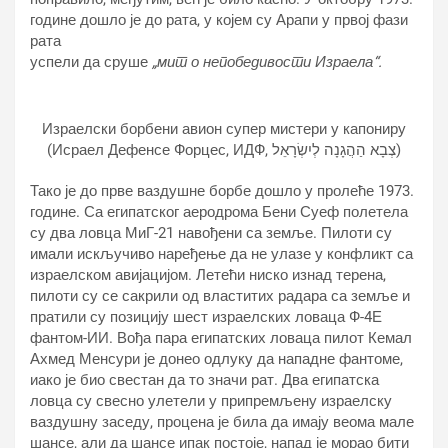
године дошло је до рата, у којем су Арапи у првој фази
рата
успели да сруше
„мит о непобедивости Израела“.
Израелски борбени авион супер мистери у капониру
(Исраел Дефенсе Форцес, ИДФ, צְבָא הַהֲגָנָה לְיִשְׂרָאֵל)
Тако је до прве ваздушне борбе дошло у пролеће 1973.
године. Са египатског аеродрома Бени Суеф полетела
су два ловца МиГ-21 навођени са земље. Пилоти су
имали искључиво наређење да не улазе у конфликт са
израелском авијацијом. Летећи ниско изнад терена,
пилоти су се сакрили од властитих радара са земље и
пратили су позицију шест израелских ловаца Ф-4Е
фантом-ИИ. Вођа пара египатских ловаца пилот Кемал
Ахмед Менсури је донео одлуку да нападне фантоме,
иако је био свестан да то значи рат. Два египатска
ловца су свесно улетели у припремљену израелску
ваздушну заседу, процена је била да имају веома мале
шансе, али да шансе ипак постоје, напад је морао бити