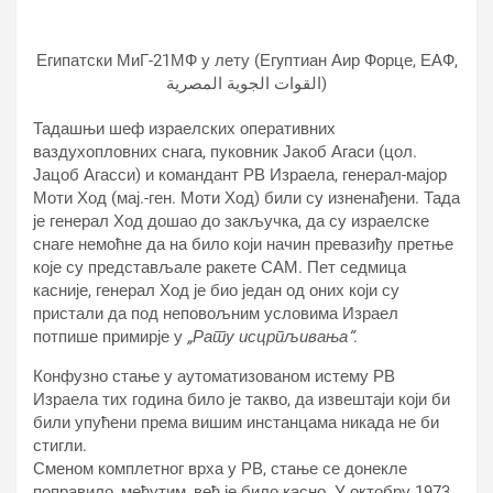
Египатски МиГ-21МФ у лету (Егyптиан Аир Форце, ЕАФ,
القوات الجوية المصرية)
Тадашњи шеф израелских оперативних
ваздухопловних снага, пуковник Јакоб Агаси (цол.
Јацоб Агасси) и командант РВ Израела, генерал-мајор
Моти Ход (мај.-ген. Моти Ход) били су изненађени. Тада
је генерал Ход дошао до закључка, да су израелске
снаге немоћне да на било који начин превазиђу претње
које су представљале ракете САМ. Пет седмица
касније, генерал Ход је био један од оних који су
пристали да под неповољним условима Израел
потпише примирје у
„Рату исцрпљивања“
.
Конфузно стање у аутоматизованом истему РВ
Израела тих година било је такво, да извештаји који би
били упућени према вишим инстанцама никада не би
стигли.
Сменом комплетног врха у РВ, стање се донекле
поправило, међутим, већ је било касно. У октобру 1973.