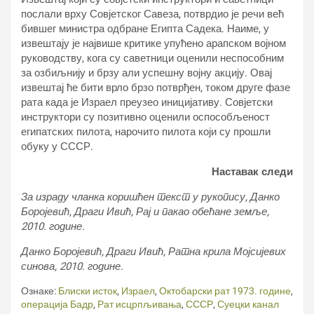
послали врху Совјетског Савеза, потврдио је речи већ
бившег министра одбране Египта Садека. Наиме, у
извештају је највише критике упућено арапском војном
руководству, кога су саветници оценили неспособним
за озбиљнију и брзу али успешну војну акцију. Овај
извештај ће бити врло брзо потврђен, током друге фазе
рата када је Израел преузео иницијативу. Совјетски
инструктори су позитивно оценили оспособљеност
египатских пилота, нарочито пилота који су прошли
обуку у СССР.
Наставак следи
За израду чланка коришћен текст у рукопису, Данко
Боројевић, Драги Ивић, Рај и пакао обећане земље,
2010. године.
Данко Боројевић, Драги Ивић, Ратна крила Мојсијевих
синова, 2010. године.
Ознаке:
Блиски исток
,
Израел
,
Октобарски рат 1973. године
,
операција Бадр
,
Рат исцрпљивања
,
СССР
,
Суецки канал