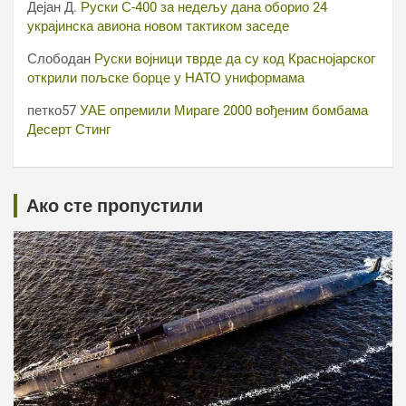
Дејан Д.
Руски С-400 за недељу дана оборио 24
украјинска авиона новом тактиком заседе
Слободан
Руски војници тврде да су код Краснојарског
открили пољске борце у НАТО униформама
петко57
УАЕ опремили Мираге 2000 вођеним бомбама
Десерт Стинг
Ако сте пропустили