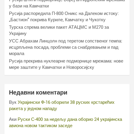
у бази на Камчатки
Русија распоредила П-800 Оникс на Далеком истоку:
„Бастион“ покрива Куриле, Камчатку и Чукотку
Турска спрема велики пакет АТАЦМС и М270 за
Украјину
УСС Абрахам Линцолн под теретом сопственог темпа:
исцрпљена посада, проблеми са снабдевањем и пад
морала
Русија прекрива нуклеарне подморнице мрежама: нове
мере заштите у Камчатки и Новоросијску
Недавни коментари
Вук
Украјински Ф-16 оборили 38 руских крстарећих
ракета у једном нападу
Аки
Руски С-400 за недељу дана оборио 24 украјинска
авиона новом тактиком заседе