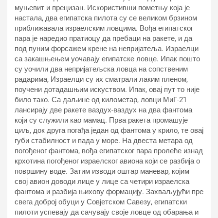
муњевит и прецизан. Искористивши пометњу која је
настала, два египатска пилота су се великом брзином
приближавала израелским ловцима. Вођа египатског
пара је наредио пратиоцу да пребаци на ракете, и да
под пуним форсажем крене на непријатеља. Израелци
са закашњењем уочавају египатске ловце. Ипак пошто
су уочили два непријатељска ловца на сопственим
радарима, Израелци су их сматрали лаким пленом,
поучени дотадашњим искуством. Ипак, овај пут то није
било тако. Са даљине од километар, ловци МиГ-21
лансирају две ракете ваздух-ваздух на два фантома
који су служили као мамац. Прва ракета промашује
циљ, док друга погађа један од фантома у крило, те овај
губи стабилност и пада у море. На двеста метара од
погођеног фантома, вођа египатског пара пролеће изнад
крхотина погођеног израелског авиона који се разбија о
површину воде. Затим изводи оштар маневар, којим
свој авион доводи лице у лице са четири израелска
фантома и разбија њихову формацију. Захваљујући пре
свега доброј обуци у Совјетском Савезу, египатски
пилоти успевају да сачувају своје ловце од обарања и