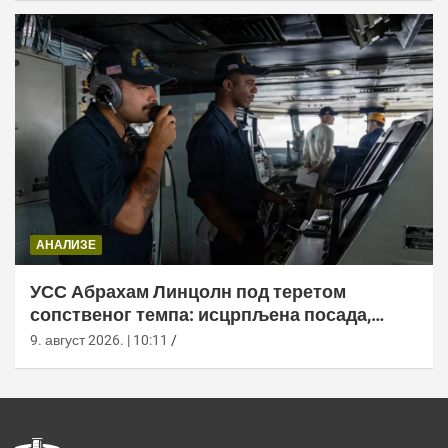
АНАЛИЗЕ
УСС Абрахам Линцолн под теретом
сопственог темпа: исцрпљена посада,
проблеми са снабдевањем и пад морала
9. август 2026. | 10:11