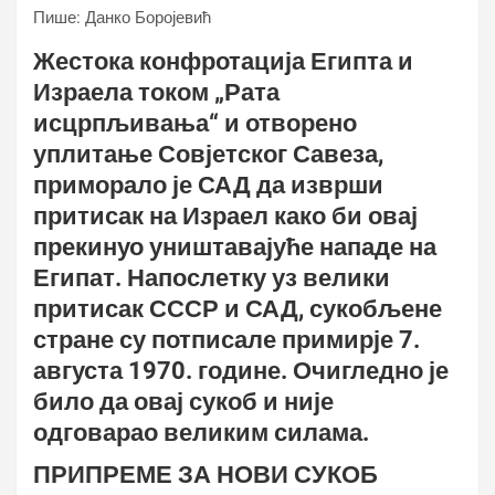
Пише: Данко Боројевић
Жестока конфротација Египта и
Израела током „Рата
исцрпљивања“ и отворено
уплитање Совјетског Савеза,
приморало је САД да изврши
притисак на Израел како би овај
прекинуо уништавајуће нападе на
Египат. Напослетку уз велики
притисак СССР и САД, сукобљене
стране су потписале примирје 7.
августа 1970. године. Очигледно је
било да овај сукоб и није
одговарао великим силама.
ПРИПРЕМЕ ЗА НОВИ СУКОБ