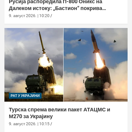
Русија распоредила П-800 Оникс на
Далеком истоку: „Бастион“ покрива
Куриле, Камчатку и Чукотку
9. август 2026. | 10:20
РАТ У УКРАЈИНИ
Турска спрема велики пакет АТАЦМС и
М270 за Украјину
9. август 2026. | 10:15