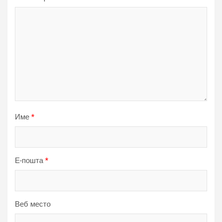
Име
*
Е-пошта
*
Веб место