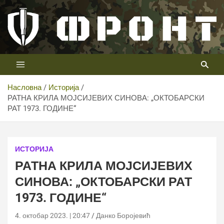
Скип
то
цонтент
Први војни канал у Србији
Телевизија ФРОНТ
Насловна
Историја
РАТНА КРИЛА МОЈСИЈЕВИХ СИНОВА: „ОКТОБАРСКИ
РАТ 1973. ГОДИНЕ“
ИСТОРИЈА
РАТНА КРИЛА МОЈСИЈЕВИХ
СИНОВА: „ОКТОБАРСКИ РАТ
1973. ГОДИНЕ“
4. октобар 2023. | 20:47
Данко Боројевић