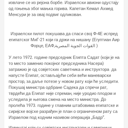
извлаче се из рејона борбе. Израелски авиони одустају
од гоњења због мањка горива. Капетан Кемал Ахмед
Менсури је за овај подвиг одликован.
Израелски пилот покушава да спаси свој Ф-4Е испред
египатског МиГ-21 који га држи на нишану (Егyптиан Аир
Форце, ЕАФ,القوات الجوية المصرية )
У лето 1972. године председник Египта Садат (који је на
то место заменио покојног председника Насера)
затражио је од совјетских саветника и инструктора да
напусте Египат, остављајући себи већи маневарски
простор, за даље потезе у новом рату који ће уследити.
Покушај министра одбране Садека да спречи рат,
тврдећи да Египат није спреман, није уродио плодом и
уследила је његова смена на место министра. До
пролећа 1973. године у главним штабовима египатске и
сиријске војске разрађен је план о ограниченом рату са
Израелом под кодним називом операција „Бадр“.
Извештај који су совјетски инструктори и саветници