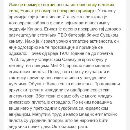
Иако је примирје потписано на интервенцију великих
сила, Египат је намерно прекршио примирје.
У склопу
примирја које је потписано 7. августа постојала је
договорена забрана о свим војним активностима у
подручју Канала. Египат је свесно прекршио тај договор
размештајући стотињак ПВО батерија ближе Суецком
каналу. Иако је Израел уочио египатске активности, он
није одговорио на те провокације и примирје се
одржало. Почев од краја 1970. године па до почетка
1973. године у Совјетском Савезу је кроз обуку у
летењу на ловцима МиГ-21, прошло више младих
египатских пилота. Поред тога они су изучавали и
тактичку примену ловачких авиона у ваздушним
дуелима. Обука је била тешка и захтевна. Трогодишњи
врхунски тренинг изводили су одабрани совјетски
инструктори. Због тежине саме обуке много младих
египатских пилота је страдало. По неким подацима
више него у претходним сукобима са израелском
авијацијом. Међутим, труд и напор младих египатских
пилота су уродили плодом, што ће нарочито бити
видљиво првих дана Октобарског рата.