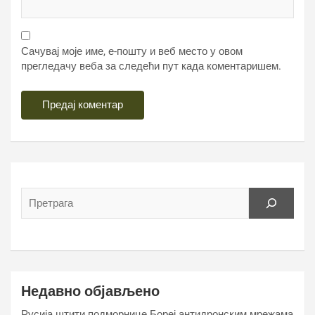
Сачувај моје име, е-пошту и веб место у овом
прегледачу веба за следећи пут када коментаришем.
Недавно објављено
Русија штити подморнице Бореј антидронским мрежама