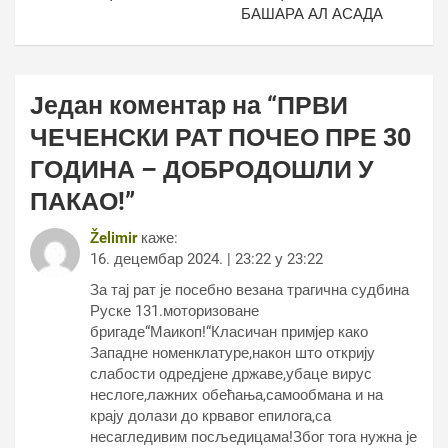
БАШАРА АЛ АСАДА
Један коментар на “
ПРВИ
ЧЕЧЕНСКИ РАТ ПОЧЕО ПРЕ 30
ГОДИНА – ДОБРОДОШЛИ У
ПАКАО!
”
Želimir
каже:
16. децембар 2024. | 23:22 у 23:22
За тај рат је посебно везана трагична судбина
Руске 131.моторизоване
бригаде“Маикоп!“Класичан примјер како
Западне номенклатуре,након што открију
слабости одредјене државе,убаце вирус
неслоге,лажних обећања,самообмана и на
крају долази до крвавог епилога,са
несагледивим посљедицама!Због тога нужна је