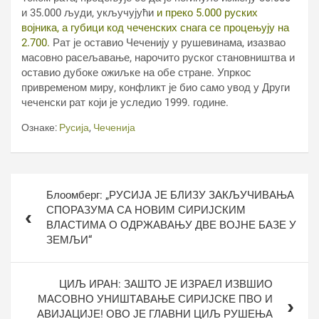
и 35.000 људи, укључујући
и преко 5.000 руских
војника, а губици код чеченских снага се процењују на
2.700.
Рат је оставио Чеченију у рушевинама, изазвао
масовно расељавање, нарочито руског становништва и
оставио дубоке ожиљке на обе стране. Упркос
привременом миру, конфликт је био само увод у Други
чеченски рат који је уследио 1999. године.
Ознаке:
Русија
,
Чеченија
Кретање
Блоомберг: „РУСИЈА ЈЕ БЛИЗУ ЗАКЉУЧИВАЊА
чланка
СПОРАЗУМА СА НОВИМ СИРИЈСКИМ
ВЛАСТИМА О ОДРЖАВАЊУ ДВЕ ВОЈНЕ БАЗЕ У
ЗЕМЉИ“
ЦИЉ ИРАН: ЗАШТО ЈЕ ИЗРАЕЛ ИЗВШИО
МАСОВНО УНИШТАВАЊЕ СИРИЈСКЕ ПВО И
АВИЈАЦИЈЕ! ОВО ЈЕ ГЛАВНИ ЦИЉ РУШЕЊА