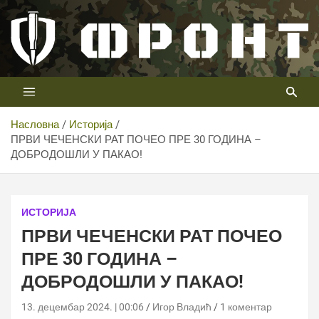
Скип
то
цонтент
Први војни канал у Србији
Телевизија ФРОНТ
Насловна
Историја
ПРВИ ЧЕЧЕНСКИ РАТ ПОЧЕО ПРЕ 30 ГОДИНА –
ДОБРОДОШЛИ У ПАКАО!
ИСТОРИЈА
ПРВИ ЧЕЧЕНСКИ РАТ ПОЧЕО
ПРЕ 30 ГОДИНА –
ДОБРОДОШЛИ У ПАКАО!
13. децембар 2024. | 00:06
Игор Владић
1 коментар