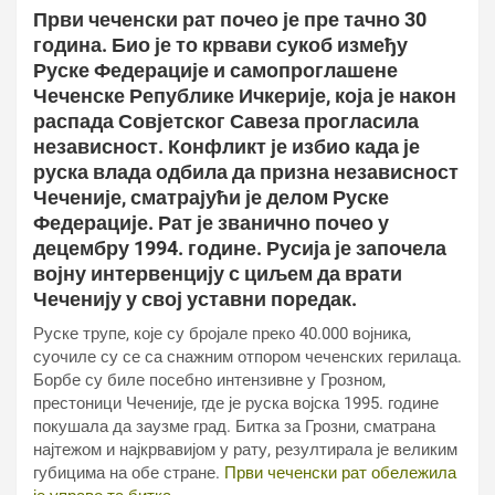
Први чеченски рат почео је пре тачно 30
година. Био је то крвави сукоб између
Руске Федерације и самопроглашене
Чеченске Републике Ичкерије, која је након
распада Совјетског Савеза прогласила
независност. Конфликт је избио када је
руска влада одбила да призна независност
Чеченије, сматрајући је делом Руске
Федерације. Рат је званично почео у
децембру 1994. године. Русија је започела
војну интервенцију с циљем да врати
Чеченију у свој уставни поредак.
Руске трупе, које су бројале преко 40.000 војника,
суочиле су се са снажним отпором чеченских герилаца.
Борбе су биле посебно интензивне у Грозном,
престоници Чеченије, где је руска војска 1995. године
покушала да заузме град. Битка за Грозни, сматрана
најтежом и најкрвавијом у рату, резултирала је великим
губицима на обе стране.
Први чеченски рат обележила