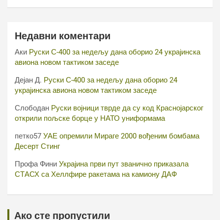
Недавни коментари
Аки
Руски С-400 за недељу дана оборио 24 украјинска
авиона новом тактиком заседе
Дејан Д.
Руски С-400 за недељу дана оборио 24
украјинска авиона новом тактиком заседе
Слободан
Руски војници тврде да су код Краснојарског
открили пољске борце у НАТО униформама
петко57
УАЕ опремили Мираге 2000 вођеним бомбама
Десерт Стинг
Профа Фини
Украјина први пут званично приказала
СТАСХ са Хеллфире ракетама на камиону ДАФ
Ако сте пропустили