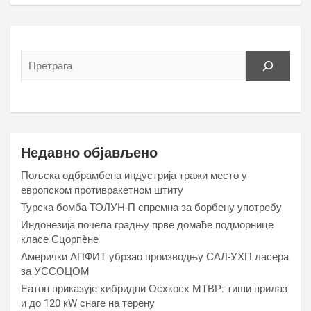
Недавно објављено
Пољска одбрамбена индустрија тражи место у
европском противракетном штиту
Турска бомба ТОЛУН-П спремна за борбену употребу
Индонезија почела градњу прве домаће подморнице
класе Сцорпèне
Амерички АПФИТ убрзао производњу САЛ-УХП ласера
за УССОЦОМ
Еатон приказује хибридни Осхкосх МТВР: тиши прилаз
и до 120 кW снаге на терену