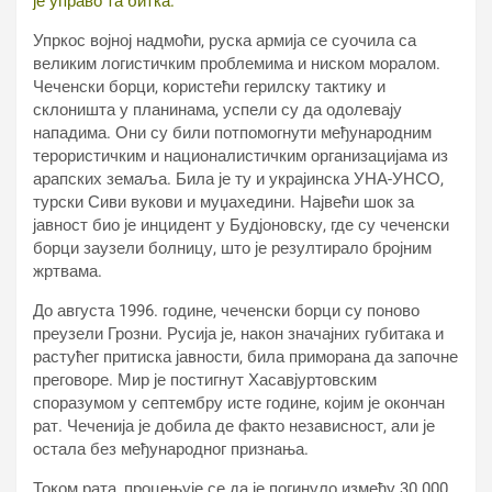
је управо та битка.
Упркос војној надмоћи, руска армија се суочила са
великим логистичким проблемима и ниском моралом.
Чеченски борци, користећи герилску тактику и
склоништа у планинама, успели су да одолевају
нападима. Они су били потпомогнути међународним
терористичким и националистичким организацијама из
арапских земаља. Била је ту и украјинска УНА-УНСО,
турски Сиви вукови и муџахедини. Највећи шок за
јавност био је инцидент у Будјоновску, где су чеченски
борци заузели болницу, што је резултирало бројним
жртвама.
До августа 1996. године, чеченски борци су поново
преузели Грозни. Русија је, након значајних губитака и
растућег притиска јавности, била приморана да започне
преговоре. Мир је постигнут Хасавјуртовским
споразумом у септембру исте године, којим је окончан
рат. Чеченија је добила де факто независност, али је
остала без међународног признања.
Током рата, процењује се да је погинуло између 30.000