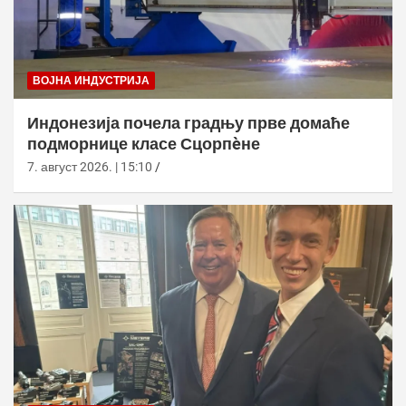
ВОЈНА ИНДУСТРИЈА
Индонезија почела градњу прве домаће
подморнице класе Сцорпèне
7. август 2026. | 15:10