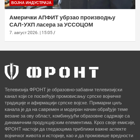
ВОЈНА ИНДУСТРИЈА
Амерички АПФИТ убрзао производњу
САЛ-УХП ласера за УССОЦОМ
7. август 2026. | 15:05
Телевизија ФРОНТ је образовно-забавни телевизијски
канал који се посвећује промовисању српске војничке
традиције и афирмацији српске војске. Примарни циљ
канала је да на савремен и модеран начин обрађује теме
везане за ову област, комбинујући образовне садржаје са
динамичним продукцијским елементима. Кроз своје емисије,
ФРОНТ настоји да гледаоцима приближи важне аспекте
војничког живота и историје, као и да промовише вредности