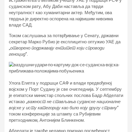
истражитеља о великом учешћу УАЕ у подршци РСФ у
суданском рату, Абу Даби наставља да тврди
неутралност као хуманитарни актер. Међутим, ова
тврдња је директно оспорена на највишим нивоима
владе САД.
Током саслушања за потврђивање у Сенату, државни
секретар Марко Рубио је експлицитно оптужио УАЕ да
„
отворено подржавају ентитет који спроводи
геноцид
“.
Улога Египта у подршци САФ и влади предвођеној
војском у Порт Судану је све очигледнија. У септембру
је египатски министар спољних послова Бадр Абделати
истакао „
важност не стављања суданске националне
војске у исту категорију као било коју другу страну
“
током конференције за штампу са Рубијевим
претходником, Антонијем Блинкеном.
Абделати је такође недавно признао посвећеност