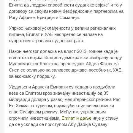
Египта да „подржи способности суданске војске“ и то у
договору са својим новим безбедносним партнерима на
Рогу Африке, Еритреји и Сомалији.
Упркос њиховој усклађености у већини регионалних
питања, Египат и УАЕ неспретно се налазе на
супротним странама суданског рата.
Након његовог доласка на власт 2013. године када је
египатска војска збацила демократски изабрану владу
Муслиманског братства, председник Абдел Фатах ел
Сиси се ослањао на заливске државе, посебно на УАЕ,
за економску подршку.
Уједињени Арапски Емирати су недавно продубили
везе са Египтом кроз значајну инвестицију од 35
милијарди долара у развој медитеранског региона Рас
Ел-Хекма за туризам, пружајући кључни економски
спас Сисијевом режиму. Међутим, упркос овим
огромним инвестицијама,
Египат и даље
није у стању
да се усклади са приступом Абу Дабија Судану.