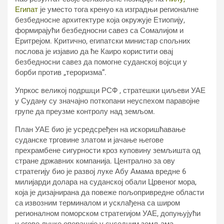
Египат
је уместо тога кренуо ка изградњи регионалне
безбедносне архитектуре која окружује Етиопију,
формирајући безбедносни савез са Сомалијом и
Еритрејом. Критично, египатски министар спољних
послова је изјавио да ће Каиро користити овај
безбедносни савез да помогне суданској војсци у
борби против „тероризма“.
Упркос великој подршци РСФ , стратешки циљеви УАЕ
у Судану су значајно поткопани неуспехом паравојне
групе да преузме контролу над земљом.
План УАЕ био је усредсређен на искоришћавање
суданске трговине златом и јачање његове
прехрамбене сигурности кроз куповину земљишта од
стране државних компанија. Централно за ову
стратегију био је развој луке Абу Амама вредне 6
милијарди долара на суданској обали Црвеног мора,
која је дизајнирана да повеже пољопривредне области
са извозним терминалом и усклађена са широм
регионалном поморском стратегијом УАЕ, допуњујући