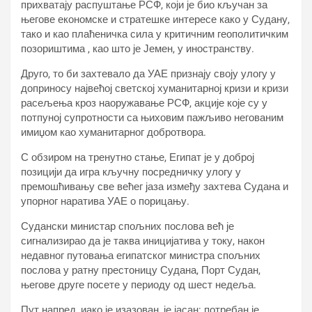
прихватају распуштање РСФ, који је био кључан за
његове економске и стратешке интересе како у Судану,
тако и као плаћеничка сила у критичним геополитичким
позориштима , као што је Јемен, у иностранству.
Друго, то би захтевало да УАЕ признају своју улогу у
доприносу највећој светској хуманитарној кризи и кризи
расељења кроз наоружавање РСФ, акције које су у
потпуној супротности са њиховим пажљиво негованим
имиџом као хуманитарног добротвора.
С обзиром на тренутно стање, Египат је у доброј
позицији да игра кључну посредничку улогу у
премошћивању све већег јаза између захтева Судана и
упорног наратива УАЕ о порицању.
Судански министар спољних послова већ је
сигнализирао да је таква иницијатива у току, након
недавног путовања египатског министра спољних
послова у ратну престоницу Судана, Порт Судан,
његове друге посете у периоду од шест недеља.
Пут напред, иако је изазован, је јасан: потребан је