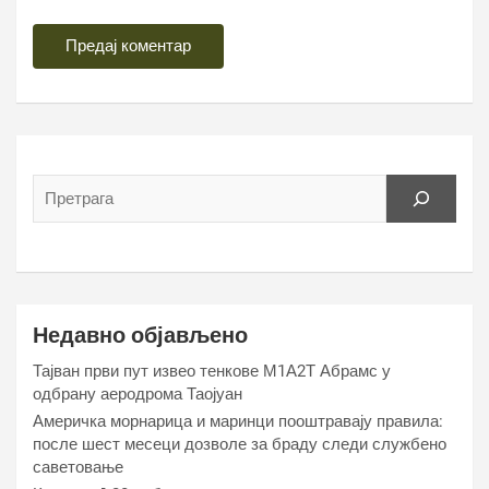
Недавно објављено
Тајван први пут извео тенкове М1А2Т Абрамс у
одбрану аеродрома Таојуан
Америчка морнарица и маринци пооштравају правила:
после шест месеци дозволе за браду следи службено
саветовање