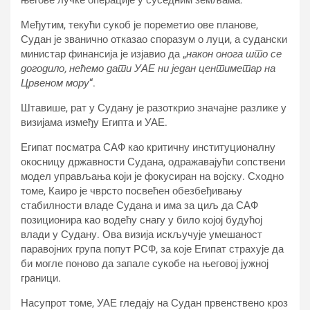
његове лучке операције у суседним земљама.
Међутим, текући сукоб је пореметио ове планове,
Судан је званично отказао споразум о луци, а судански
министар финансија је изјавио да „
након онога што се
догодило, нећемо дати УАЕ ни један центиметар на
Црвеном мору
“.
Штавише, рат у Судану је разоткрио значајне разлике у
визијама између Египта и УАЕ.
Египат посматра САФ као критичну институционалну
окосницу државности Судана, одражавајући сопствени
модел управљања који је фокусиран на војску. Сходно
томе, Каиро је чврсто посвећен обезбеђивању
стабилности владе Судана и има за циљ да САФ
позиционира као водећу снагу у било којој будућој
влади у Судану. Ова визија искључује умешаност
паравојних група попут РСФ, за које Египат страхује да
би могле поново да запале сукобе на његовој јужној
граници.
Насупрот томе, УАЕ гледају на Судан првенствено кроз