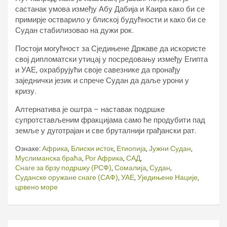
састанак умова између Абу Дабија и Каира како би се
примирје остварило у блиској будућности и како би се
Судан стабилизовао на дужи рок.
Постоји могућност за Сједињене Државе да искористе
свој дипломатски утицај у посредовању између Египта
и УАЕ, охрабрујући своје савезнике да пронађу
заједнички језик и спрече Судан да даље урони у
кризу.
Алтернатива је оштра – наставак подршке
супротстављеним фракцијама само ће продубити пад
земље у дуготрајан и све бруталнији грађански рат.
Ознаке:
Африка
,
Блиски исток
,
Етиопија
,
Јужни Судан
,
Муслиманска браћа
,
Рог Африка
,
САД
,
Снаге за брзу подршку (РСФ)
,
Сомалија
,
Судан
,
Суданске оружане снаге (САФ)
,
УАЕ
,
Уједињене Нације
,
црвено море
Кретање