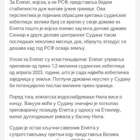
За Египат, војска, а не РСФ, представља бедем
стабилности дуж његове јужне границе. Ова
перспектива је појачана обрасцем кретања суданских
избеглица: велики број се вратио у своје домове из
Египта пошто је војска поново заузела делове државе
Сеннар и друге делове централног Судана током
последњих неколико месеци, док, обрнуто, егзодус се
дешава кад год РСФ осваја земљу.
Улози за Египат су егзистенцијални: Египат управља
приливом од преко 1,2 милиона суданских избеглица
од априла 2023. године, што је сада највећа избегличка
заједница у земљи. Потпуни државни неуспех у Судану
би потенцијално послао милионе преко границе.
Поред тога, египатска водоснабдевање Нила виси о
концу. Вакуум моћи у Судану значајно је поткопао
преговарачку позицију Египта у односу на Етиопију,
њеног дугогодишњег ривала у басену Нила.
Судан је остао кључни савезник Египта у
супротстављању претњи коју представља Велика