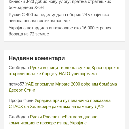
Кинески Ј-20 добио нову улогу: пратња стратешких
бомбардера Х-6Н
Руски С-400 за недељу дана оборио 24 украјинска
авиона новом тактиком заседе
Украјина потврдила ангажовање око 16.000 страних
бораца из 72 земље
Недавни коментари
Слободан
Руски војници тврде да су код Краснојарског
открили пољске борце у НАТО униформама
петко57
УАЕ опремили Мираге 2000 вођеним бомбама
Десерт Стинг
Профа Фини
Украјина први пут званично приказала
СТАСХ са Хеллфире ракетама на камиону ДАФ
Слободан
Руски Рассвет већ отвара дневне
комуникационе прозоре изнад Украјине