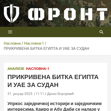
Скип
то
цонтент
Први војни канал у Србији
Телевизија ФРОНТ
Насловна
Насловна-1
ПРИКРИВЕНА БИТКА ЕГИПТА И УАЕ ЗА СУДАН
АНАЛИЗЕ
НАСЛОВНА-1
ПРИКРИВЕНА БИТКА ЕГИПТА
И УАЕ ЗА СУДАН
31. јануар 2025. | 11:11
Данко Боројевић
Упркос заједничкој историји и заједничким
интересима, Каиро и Абу Даби се налазе у