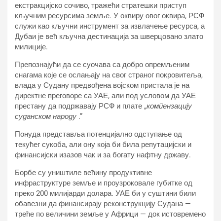
екстракцијско сочиво, тражећи стратешки приступ
кључним ресурсима земље. У оквиру овог оквира, РСФ
служи као кључни инструмент за извлачење ресурса, а
Дубаи је већ кључна дестинација за шверцовано злато
милиције.
Препознајући да се суочава са добро опремљеним
снагама које се ослањају на свог страног покровитеља,
влада у Судану предвођена војском пристала је на
директне преговоре са УАЕ, али под условом да УАЕ
престану да подржавају РСФ и плате „
компензацију
суданском народу
.”
Понуда представља потенцијално одступање од
текућег сукоба, али ону која би била репутацијски и
финансијски изазов чак и за богату нафтну државу.
Борбе су уништиле већину продуктивне
инфраструктуре земље и проузроковале губитке од
преко 200 милијарди долара. УАЕ би у суштини били
обавезни да финансирају реконструкцију Судана —
треће по величини земље у Африци — док истовремено