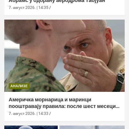
Абрамс у одбрану аеродрома Таојуан
7. август 2026. | 14:35
АНАЛИЗЕ
Америчка морнарица и маринци
пооштравају правила: после шест месеци
дозволе за браду следи службено
7. август 2026. | 14:33
саветовање