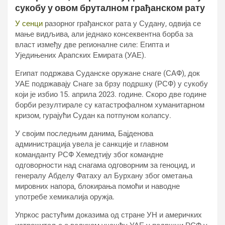
сукобу у овом бруталном грађанском рату
У сенци
разорног грађанског рата у Судану, одвија се
мање видљива, али једнако консеквентна борба за
власт између две регионалне силе: Египта и
Уједињених Арапских Емирата (УАЕ).
Египат подржава Суданске оружане снаге (САФ), док
УАЕ подржавају Снаге за брзу подршку (РСФ) у сукобу
који је избио 15. априла 2023. године. Скоро две године
борби резултирале су катастрофалном хуманитарном
кризом, гурајући Судан ка потпуном колапсу.
У својим последњим данима, Бајденова
администрација увела је санкције и главном
команданту РСФ Хемедтију због командне
одговорности над снагама одговорним за геноцид, и
генералу Абделу Фатаху ал Бурхану због ометања
мировних напора, блокирања помоћи и наводне
употребе хемикалија оружја.
Упркос растућим доказима од стране УН и америчких