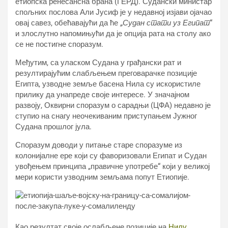
етиопска ренесансна брана (ГЕРД). Судански министар
спољних послова Али Јусиф је у недавној изјави ојачао
овај савез, обећавајући да ће
„Судан стати уз Египат
“
и злослутно напомињући да је опција рата на столу ако
се не постигне споразум.
Међутим, са уласком Судана у грађански рат и
резултирајућим слабљењем преговарачке позиције
Египта, узводне земље басена Нила су искористиле
прилику да унапреде своје интересе. У значајном
развоју, Оквирни споразум о сарадњи (ЦФА) недавно је
ступио на снагу неочекиваним приступањем Јужног
Судана прошлог јула.
Споразум доводи у питање старе споразуме из
колонијалне ере који су фаворизовали Египат и Судан
увођењем принципа „правичне употребе“ који у великој
мери користи узводним земљама попут Етиопије.
Као резултат своје ослабљене позиције на
Нилу,