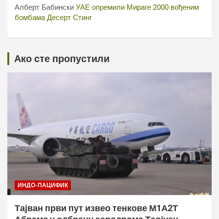
Алберт Бабински
УАЕ опремили Мираге 2000 вођеним
бомбама Десерт Стинг
Ако сте пропустили
ИНДО-ПАЦИФИК
Тајван први пут извео тенкове М1А2Т