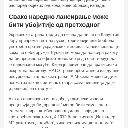
распоред бојевих блокова, нови образац напада.
Свако наредно лансирање може
бити убојитије од претходног
Украјинска страна тврди да не зна да ли се на Капустин
Јару припрема тест на руској територији или борбена
употреба против украјинских циљева. Та неизвесност је
сама по себи оружје. Русија не мора да лансира ракету
да би произвела ефекат довољно је да свет верује да
је лансирање могуће. Кијев је приморан да прати сваки
покрет на полигону. НАТО троши орбиталне и ваздушне
ресурсе на стално осматрање. А Москва мирно седи и
посматра какав притисак ствара сама чињеница да је
„орешник” на старту.‒
Ако до лансирања ипак дође, украјински извори
процењују да би „орешник” могао бити само један
елемент ширег комбинованог удара ‒ заједно са
крстарећим ракетама „Х-101”, балистичким „Искандер-
М”, ракетама „калибар”, хиперсоничним „кинжалом ”и