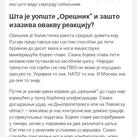
оно што виде сматрају озбиљним.
Шта је уопште „Орешник” и зашто
изазива овакву реакцију?
Орешник је балистичка ракета средњег домета коју
Русија представља као систем способан да лети
брзином до десет маха и носи вишеструке
маневришуће бојеве главе. Свака бојева глава лети
независном путањом ка засебном циљу. Ниједан
тренутно постојећи систем ПВО не може је поуздано
пресрести. Украјина то зна. НАТО то зна. И Москва зна
да они то знају.
Путин је раније јавно изјавио да „орешник” до сада није
коришћен у пуној борбеној конфигурацији. Сваки
досадашњи удар, на Дњепропетровск или на Лавовску
област ‒ описивао је као контролисане демонстрације
уз прикупљање података. Бојеве главе распоређиване
у линији, затим у паровима ка два различита циља.
Систем се у реалним условима усавршава. Свако
следеће лансирање носи нову конфигурацију, нови