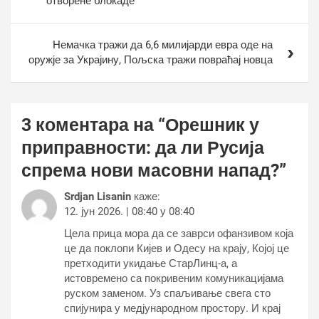
отворене блокаде
Немачка тражи да 6,6 милијарди евра оде на
оружје за Украјину, Пољска тражи повраћај новца
3 коментара на “
Орешник у
приправности: да ли Русија
спрема нови масовни напад?
”
Srdjan Lisanin
каже:
12. јун 2026. | 08:40 у 08:40
Цела прица мора да се заврси офанзивом која
це да поклопи Кијев и Одесу на крају, Којој це
претходити укидање СтарЛинц-а, а
истовремено са покривеним комуникацијама
руском заменом. Уз спаљивање свега сто
спијунира у медјународном простору. И крај