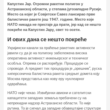
Капустин Јар. Огромни ракетни полигон у
Астраханској области, у степама југозападне Русије.
Место са којег је Совјетски Савез лансирао прве
балистичке ракете још 1947. године. Место које
НАТО никада не престаје да прати, јер кад се нешто
покреће на Капустин Јару, свет то осети.
И ових дана се нешто покреће
Украјински канали за праћење ракетних активности
јавили су да је на полигону забележена висока
оперативна активност инжењерског и техничког
особља. Опрема се распоређује. Процедуре се
спроводе. А предмет тих процедура је „орешник”, руска
хиперсонична балистичка ракета средњег домета коју
Москва представља као новy еру нуклеарног
одвраћања.
НАТО није чекао. Извиђачки авиони и сателитски
капацитети западних земаља пребачени су на
непрекидни надзор Астраханске области. То није
рутина. То је сигнал да западне обавештајне структуре