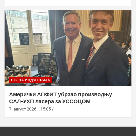
ВОЈНА ИНДУСТРИЈА
Амерички АПФИТ убрзао производњу
САЛ-УХП ласера за УССОЦОМ
7. август 2026. | 15:05