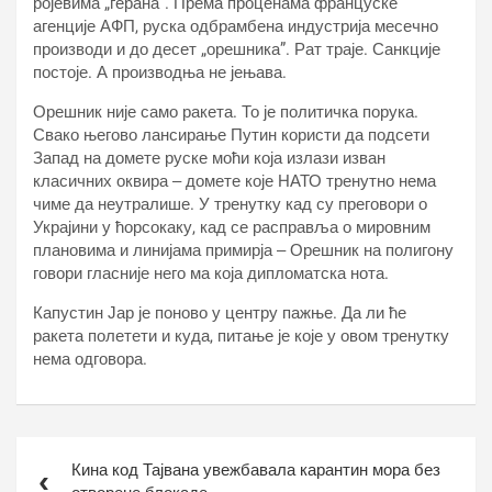
ројевима „герана”. Према проценама француске
агенције АФП, руска одбрамбена индустрија месечно
производи и до десет „орешника”. Рат траје. Санкције
постоје. А производња не јењава.
Орешник није само ракета. То је политичка порука.
Свако његово лансирање Путин користи да подсети
Запад на домете руске моћи која излази изван
класичних оквира ‒ домете које НАТО тренутно нема
чиме да неутралише. У тренутку кад су преговори о
Украјини у ћорсокаку, кад се расправља о мировним
плановима и линијама примирја ‒ Орешник на полигону
говори гласније него ма која дипломатска нота.
Капустин Јар је поново у центру пажње. Да ли ће
ракета полетети и куда, питање је које у овом тренутку
нема одговора.
Кретање
Кина код Тајвана увежбавала карантин мора без
чланка