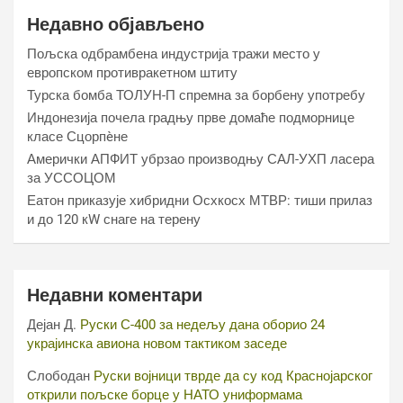
Недавно објављено
Пољска одбрамбена индустрија тражи место у
европском противракетном штиту
Турска бомба ТОЛУН-П спремна за борбену употребу
Индонезија почела градњу прве домаће подморнице
класе Сцорпèне
Амерички АПФИТ убрзао производњу САЛ-УХП ласера
за УССОЦОМ
Еатон приказује хибридни Осхкосх МТВР: тиши прилаз
и до 120 кW снаге на терену
Недавни коментари
Дејан Д.
Руски С-400 за недељу дана оборио 24
украјинска авиона новом тактиком заседе
Слободан
Руски војници тврде да су код Краснојарског
открили пољске борце у НАТО униформама