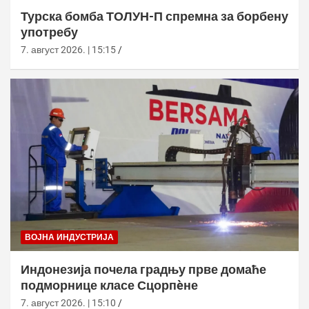
Турска бомба ТОЛУН-П спремна за борбену
употребу
7. август 2026. | 15:15
ВОЈНА ИНДУСТРИЈА
Индонезија почела градњу прве домаће
подморнице класе Сцорпèне
7. август 2026. | 15:10