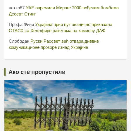
петко57
УАЕ опремили Мираге 2000 вођеним бомбама
Десерт Стинг
Профа Фини
Украјина први пут званично приказала
СТАСХ са Хеллфире ракетама на камиону ДАФ
Слободан
Руски Рассвет већ отвара дневне
комуникационе прозоре изнад Украјине
Ако сте пропустили