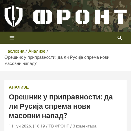
Скип
то
цонтент
Први војни канал у Србији
Телевизија ФРОНТ
Насловна
Анализе
Орешник у приправности: да ли Русија спрема нови
масовни напад?
АНАЛИЗЕ
Орешник у приправности: да
ли Русија спрема нови
масовни напад?
11. јун 2026. | 18:19
ТВ ФРОНТ
3 коментара