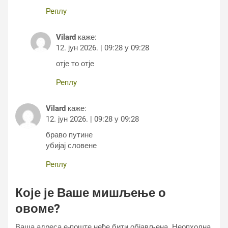
Реплy
Vilard
каже:
12. јун 2026. | 09:28 у 09:28
отје то отје
Реплy
Vilard
каже:
12. јун 2026. | 09:28 у 09:28
браво путине
убијај словене
Реплy
Које је Ваше мишљење о
овоме?
Ваша адреса е-поште неће бити објављена.
Неопходна