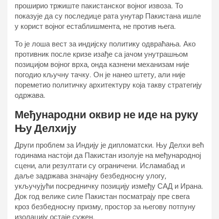
проширио тржиште пакистанског војног извоза. То
показује да су последице рата унутар Пакистана ишле
у корист војног естаблишмента, не против њега.
То је лоша вест за индијску политику одвраћања. Ако
противник после кризе изађе са јачом унутрашњом
позицијом војног врха, онда казнени механизам није
погодио кључну тачку. Он је нанео штету, али није
пореметио политичку архитектуру која такву стратегију
одржава.
Међународни оквир не иде на руку
Њу Делхију
Други проблем за Индију је дипломатски. Њу Делхи већ
годинама настоји да Пакистан изолује на међународној
сцени, али резултати су ограничени. Исламабад и
даље задржава значајну безбедносну улогу,
укључујући посредничку позицију између САД и Ирана.
Док год велике силе Пакистан посматрају пре свега
кроз безбедносну призму, простор за његову потпуну
изолацију остаје сужен.