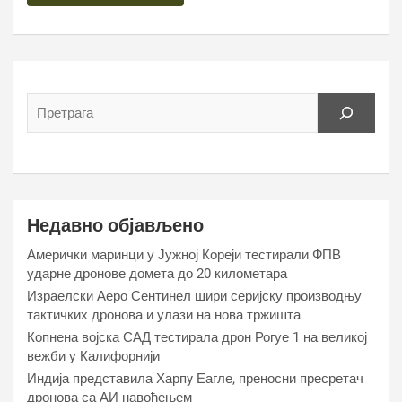
Недавно објављено
Амерички маринци у Јужној Кореји тестирали ФПВ
ударне дронове домета до 20 километара
Израелски Аеро Сентинел шири серијску производњу
тактичких дронова и улази на нова тржишта
Копнена војска САД тестирала дрон Рогуе 1 на великој
вежби у Калифорнији
Индија представила Харпy Еагле, преносни пресретач
дронова са АИ навођењем