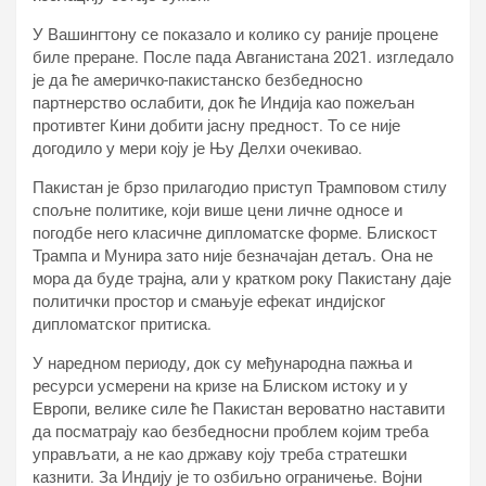
У Вашингтону се показало и колико су раније процене
биле преране. После пада Авганистана 2021. изгледало
је да ће америчко-пакистанско безбедносно
партнерство ослабити, док ће Индија као пожељан
противтег Кини добити јасну предност. То се није
догодило у мери коју је Њу Делхи очекивао.
Пакистан је брзо прилагодио приступ Трамповом стилу
спољне политике, који више цени личне односе и
погодбе него класичне дипломатске форме. Блискост
Трампа и Мунира зато није безначајан детаљ. Она не
мора да буде трајна, али у кратком року Пакистану даје
политички простор и смањује ефекат индијског
дипломатског притиска.
У наредном периоду, док су међународна пажња и
ресурси усмерени на кризе на Блиском истоку и у
Европи, велике силе ће Пакистан вероватно наставити
да посматрају као безбедносни проблем којим треба
управљати, а не као државу коју треба стратешки
казнити. За Индију је то озбиљно ограничење. Војни