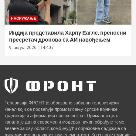
НАОРУЖАЊЕ
Индија представила Харпy Еагле, преносни
пресретач дронова са АИ навођењем
9. август 2026. | 14:40
Телевизија ФРОНТ је образовно-забавни телевизијски
канал који се посвећује промовисању српске војничке
традиције и афирмацији српске војске. Примарни циљ
канала је да на савремен и модеран начин обрађује теме
везане за ову област, комбинујући образовне садржаје са
динамичним продукцијским елементима. Кроз своје емисије,