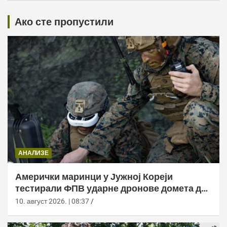
Ако сте пропустили
АНАЛИЗЕ
Амерички маринци у Јужној Кореји
тестирали ФПВ ударне дронове домета до
20 километара
10. август 2026. | 08:37