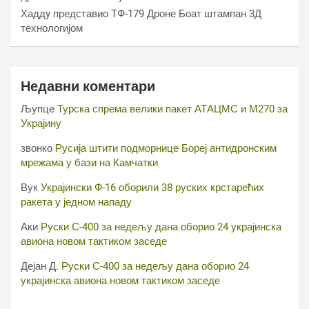
Хаддy представио ТФ-179 Дроне Боат штампан 3Д
технологијом
Недавни коментари
Љупце
Турска спрема велики пакет АТАЦМС и М270 за
Украјину
звонко
Русија штити подморнице Бореј антидронским
мрежама у бази на Камчатки
Вук
Украјински Ф-16 оборили 38 руских крстарећих
ракета у једном нападу
Аки
Руски С-400 за недељу дана оборио 24 украјинска
авиона новом тактиком заседе
Дејан Д.
Руски С-400 за недељу дана оборио 24
украјинска авиона новом тактиком заседе