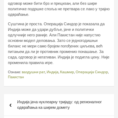
одговор може бити брз и прецизан, али без шире
политичке подршке споља не претвара се лако у трајно
одвраћање.
Суштина је проста. Операција Синдор је показала да
Индија може да удари дубље, јаче и политички
одлучније него раније. Али Пакистан није напустио
основни модел деловања. Зато се једногодишњи
биланс не мери само бројем погођених циљева, већ
питањем да ли је противник променио понашање. За
сада, одговор је негативан. Индија је подигла цену. Није
променила правила игре.
Ознаке:
ваздушни рат
,
Индија
,
Кашмир
,
Операција Синдор
,
Пакистан
Кретање
Индија јача нуклеарну тријаду: од регионалног
чланка
одвраћања ка ширем домету