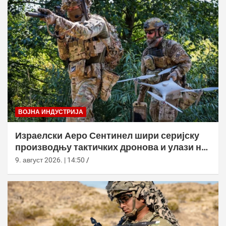
ВОЈНА ИНДУСТРИЈА
Израелски Аеро Сентинел шири серијску
производњу тактичких дронова и улази на
нова тржишта
9. август 2026. | 14:50