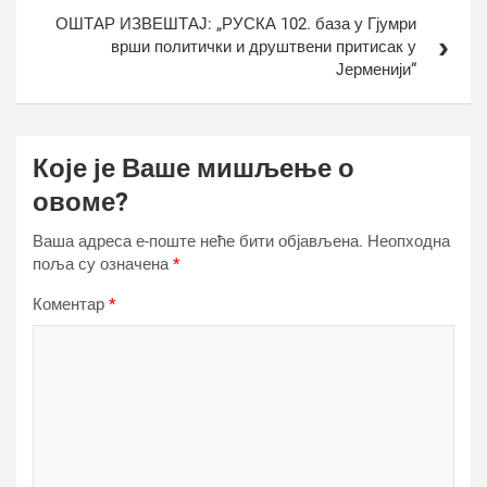
ОШТАР ИЗВЕШТАЈ: „РУСКА 102. база у Гјумри
врши политички и друштвени притисак у
Јерменији“
Које је Ваше мишљење о
овоме?
Ваша адреса е-поште неће бити објављена.
Неопходна
поља су означена
*
Коментар
*