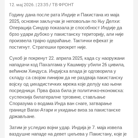
12. мај 2026. | 23:35
ТВ ФРОНТ
Годину дана после рата Индије и Пакистана из маја
2025, основни закључак је неповољан по Њу Делхи:
Операција Синдор показала је способност Индије да
брзо удари дубоко у пакистанску територију, али није
произвела трајно одвраћање. Тактички ефекат је
постигнут. Стратешки преокрет није.
Сукоб је покренут 22. априла 2025, када су наоружани
нападачи код Пахалгама у Кашмиру убили 26 цивила,
већином Хиндуса. Индијска влада је одговорила у
складу са својом линијом да не раздваја пакистанску
војску од џихадистичких мрежа које делују као њени
посредници. Прва фаза била је политичко-економска:
суспензија билатералне трговине, стављање
Споразума о водама Инда ван снаге, затварање
границе Вагах-Атари и укидање виза за пакистанске
држављане.
Затим је уследио војни удар. Индија је 7. маја извела
ваздушне нападе на девет циљева у Пакистану, које је