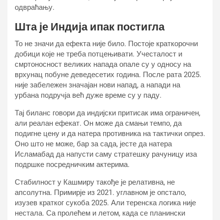
одвраћању.
Шта је Индија ипак постигла
То не значи да ефекта није било. Постоје краткорочни
добици које не треба потцењивати. Учесталост и
смртоносност великих напада опале су у односу на
врхунац побуне деведесетих година. После рата 2025.
није забележен значајан нови напад, а напади на
урбана подручја већ дуже време су у паду.
Тај биланс говори да индијски притисак има ограничен,
али реалан ефекат. Он може да смањи темпо, да
подигне цену и да натера противника на тактички опрез.
Оно што не може, бар за сада, јесте да натера
Исламабад да напусти саму стратешку рачуницу иза
подршке посредничким актерима.
Стабилност у Кашмиру такође је релативна, не
апсолутна. Примирје из 2021. углавном је опстало,
изузев кратког сукоба 2025. Али теренска логика није
нестала. Са пролећем и летом, када се планински