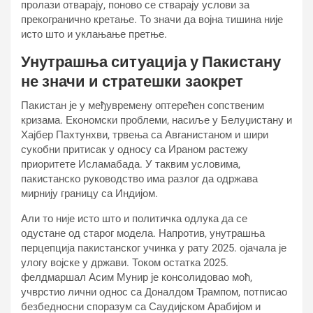
пролази отварају, поново се стварају услови за
прекогранично кретање. То значи да војна тишина није
исто што и уклањање претње.
Унутрашња ситуација у Пакистану
не значи и стратешки заокрет
Пакистан је у међувремену оптерећен сопственим
кризама. Економски проблеми, насиље у Белуџистану и
Хајбер Пахтунхви, трвења са Авганистаном и шири
сукобни притисак у односу са Ираном растежу
приоритете Исламабада. У таквим условима,
пакистанско руководство има разлог да одржава
мирнију границу са Индијом.
Али то није исто што и политичка одлука да се
одустане од старог модела. Напротив, унутрашња
перцепција пакистанског учинка у рату 2025. ојачала је
улогу војске у држави. Током остатка 2025.
фелдмаршал Асим Мунир је консолидовао моћ,
учврстио лични однос са Доналдом Трампом, потписао
безбедносни споразум са Саудијском Арабијом и