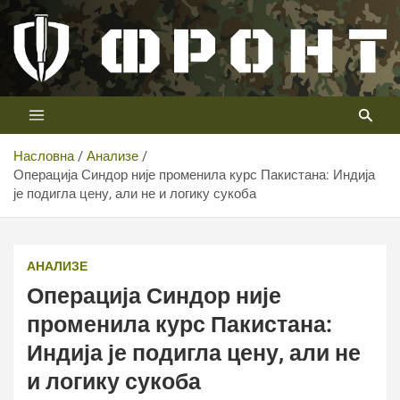
Скип
то
цонтент
Први војни канал у Србији
Телевизија ФРОНТ
Насловна
Анализе
Операција Синдор није променила курс Пакистана: Индија
је подигла цену, али не и логику сукоба
АНАЛИЗЕ
Операција Синдор није
променила курс Пакистана:
Индија је подигла цену, али не
и логику сукоба