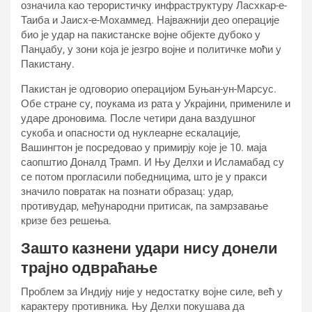
означила као терористичку инфраструктуру Ласхкар-е-
Таиба и Јаисх-е-Мохаммед. Најважнији део операције
био је удар на пакистанске војне објекте дубоко у
Панџабу, у зони која је језгро војне и политичке моћи у
Пакистану.
Пакистан је одговорио операцијом Буњан-ун-Марсус.
Обе стране су, поукама из рата у Украјини, примениле и
ударе дроновима. После четири дана ваздушног
сукоба и опасности од нуклеарне ескалације,
Вашингтон је посредовао у примирју које је 10. маја
саопштио Доналд Трамп. И Њу Делхи и Исламабад су
се потом прогласили победницима, што је у пракси
значило повратак на познати образац: удар,
противудар, међународни притисак, па замрзавање
кризе без решења.
Зашто казнени удари нису донели
трајно одвраћање
Проблем за Индију није у недостатку војне силе, већ у
карактеру противника. Њу Делхи покушава да