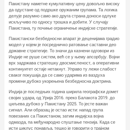
Пакистану наметне кумулативну цену довољно високу
да одустане од подршке оружаним групама. Та логика
делује разумно само ако друга страна доноси одлуке
искључиво по односу трошка и добити. У случају
Пакистана, ту почиње ограничење индијске стратегије.
Пакистански безбедносни апарат је деценијама градио
модел у којем је посредничко ратовање саставни део
државне стратегије. То значи да казнени одговори из
Индије не руше систем, већ се у њему апсорбују. Војни
врх задржава стратешку двосмисленост, а оперативни
континуитет остаје нетакнут. Управо ту лежи слабост
сваког покушаја да се само ударима из ваздуха
промени дубоко укорењена безбедносна доктрина.
Индија је последњих година ширила географски домет
својих удара, од Урија 2016. преко Балакота 2019. до
циљева дубоко у Пакистану 2025. То јесте важан
сигнал. Али образац је остао исти: напад група
повезаних са Пакистаном, затим индијска војна
одмазда, па међународно спуштање тензија. Када се
исти циклус понавља, тешко је говорити о трајном