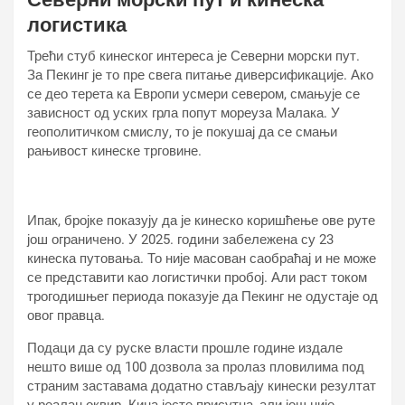
логистика
Трећи стуб кинеског интереса је Северни морски пут.
За Пекинг је то пре свега питање диверсификације. Ако
се део терета ка Европи усмери севером, смањује се
зависност од уских грла попут мореуза Малака. У
геополитичком смислу, то је покушај да се смањи
рањивост кинеске трговине.
Ипак, бројке показују да је кинеско коришћење ове руте
још ограничено. У 2025. години забележена су 23
кинеска путовања. То није масован саобраћај и не може
се представити као логистички пробој. Али раст током
трогодишњег периода показује да Пекинг не одустаје од
овог правца.
Подаци да су руске власти прошле године издале
нешто више од 100 дозвола за пролаз пловилима под
страним заставама додатно стављају кинески резултат