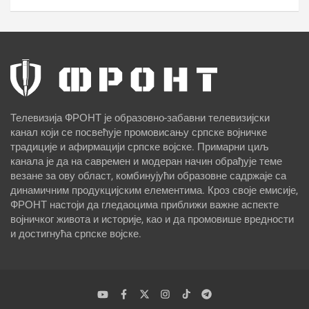
Телевизија ФРОНТ је образовно-забавни телевизијски
канал који се посвећује промовисању српске војничке
традиције и афирмацији српске војске. Примарни циљ
канала је да на савремен и модеран начин обрађује теме
везане за ову област, комбинујући образовне садржаје са
динамичним продукцијским елементима. Кроз своје емисије,
ФРОНТ настоји да гледаоцима приближи важне аспекте
војничког живота и историје, као и да промовише вредности
и достигнућа српске војске.