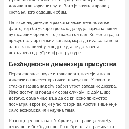
у реалан оквир. Кина јесте присутна, али још није
доминантан корисник руте. Зато је важнији правац
кретања него садашњи обим.
На то се надовезује и развој кинеске ледоломачке
флоте, која би ускоро требало да буде појачана новим
нуклеарним бродом. То је важан сигнал. Ко жели трајно
присуство у арктичким водама, мора да има сопствене
алате за пловидбу и подршку, а не да зависи
искључиво од туђе инфраструктуре.
Безбедносна димензија присуства
Поред енергије, науке и транспорта, постоји и војна
димензија кинеског арктичког присуства. Управо та
ставка изазива највећу забринутост западних држава.
Иако доступни подаци у овом случају не дају шире
детаље, сама чињеница да се кинеско присуство
посматра и кроз војни угао говори да Арктик више није
само економска или научна тема.
Разлог је једноставан. У Арктику се граница између
цивилног и безбедносног брзо брише. Истраживачка