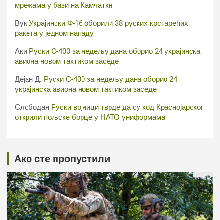
мрежама у бази на Камчатки
Вук
Украјински Ф-16 оборили 38 руских крстарећих
ракета у једном нападу
Аки
Руски С-400 за недељу дана оборио 24 украјинска
авиона новом тактиком заседе
Дејан Д.
Руски С-400 за недељу дана оборио 24
украјинска авиона новом тактиком заседе
Слободан
Руски војници тврде да су код Краснојарског
открили пољске борце у НАТО униформама
Ако сте пропустили