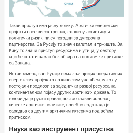
Такав приступ има јасну логику. Арктички енергетски
пројекти носе висок трошак, сложену логистику и
политички ризик, па су погодни за дугорочна
партнерства. За Русију то значи капитал и тржиште. За
Кину то значи приступ ресурсима и утицај у сектору
који ће остати важан без обзира на политичке притиске
са Запада.
Истовремено, ван Русије нема значајнијих оперативних
енергетских пројеката са кинеским учешћем, иако су
постојали предлози за заједнички развој ресурса на
континенталном појасу других арктичких држава. То
говори да је руски правац постао главни ослонац
кинеске арктичке политике, посебно сада када је
сарадња са другим арктичким актерима под већим
притиском.
Наука као инструмент присуства