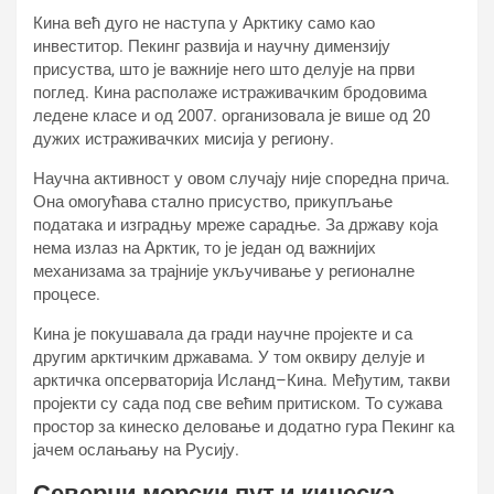
Кина већ дуго не наступа у Арктику само као
инвеститор. Пекинг развија и научну димензију
присуства, што је важније него што делује на први
поглед. Кина располаже истраживачким бродовима
ледене класе и од 2007. организовала је више од 20
дужих истраживачких мисија у региону.
Научна активност у овом случају није споредна прича.
Она омогућава стално присуство, прикупљање
података и изградњу мреже сарадње. За државу која
нема излаз на Арктик, то је један од важнијих
механизама за трајније укључивање у регионалне
процесе.
Кина је покушавала да гради научне пројекте и са
другим арктичким државама. У том оквиру делује и
арктичка опсерваторија Исланд–Кина. Међутим, такви
пројекти су сада под све већим притиском. То сужава
простор за кинеско деловање и додатно гура Пекинг ка
јачем ослањању на Русију.
Северни морски пут и кинеска