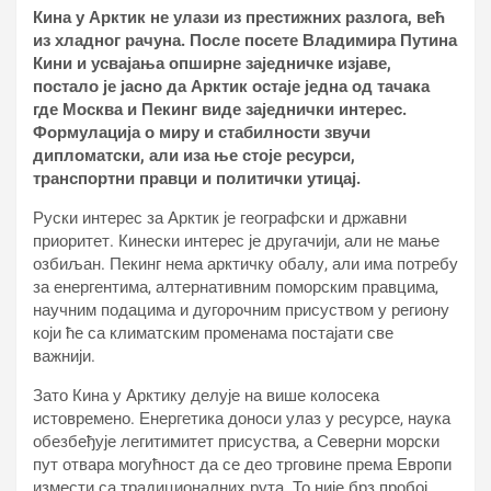
Кина у Арктик не улази из престижних разлога, већ
из хладног рачуна. После посете Владимира Путина
Кини и усвајања опширне заједничке изјаве,
постало је јасно да Арктик остаје једна од тачака
где Москва и Пекинг виде заједнички интерес.
Формулација о миру и стабилности звучи
дипломатски, али иза ње стоје ресурси,
транспортни правци и политички утицај.
Руски интерес за Арктик је географски и државни
приоритет. Кинески интерес је другачији, али не мање
озбиљан. Пекинг нема арктичку обалу, али има потребу
за енергентима, алтернативним поморским правцима,
научним подацима и дугорочним присуством у региону
који ће са климатским променама постајати све
важнији.
Зато Кина у Арктику делује на више колосека
истовремено. Енергетика доноси улаз у ресурсе, наука
обезбеђује легитимитет присуства, а Северни морски
пут отвара могућност да се део трговине према Европи
измести са традиционалних рута. То није брз пробој,