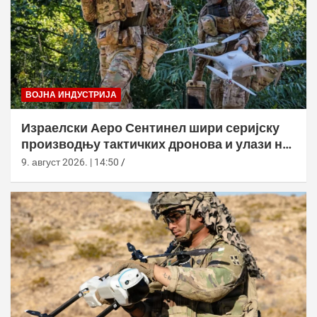
ВОЈНА ИНДУСТРИЈА
Израелски Аеро Сентинел шири серијску
производњу тактичких дронова и улази на
нова тржишта
9. август 2026. | 14:50