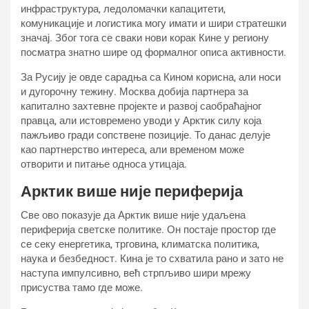
инфраструктура, ледоломачки капацитети,
комуникације и логистика могу имати и шири стратешки
значај. Због тога се сваки нови корак Кине у региону
посматра знатно шире од формалног описа активности.
За Русију је овде сарадња са Кином корисна, али носи
и дугорочну тежину. Москва добија партнера за
капитално захтевне пројекте и развој саобраћајног
правца, али истовремено уводи у Арктик силу која
пажљиво гради сопствене позиције. То данас делује
као партнерство интереса, али временом може
отворити и питање односа утицаја.
Арктик више није периферија
Све ово показује да Арктик више није удаљена
периферија светске политике. Он постаје простор где
се секу енергетика, трговина, климатска политика,
наука и безбедност. Кина је то схватила рано и зато не
наступа импулсивно, већ стрпљиво шири мрежу
присуства тамо где може.