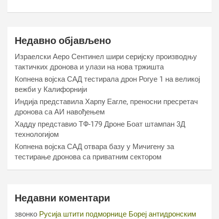
Недавно објављено
Израелски Аеро Сентинел шири серијску производњу
тактичких дронова и улази на нова тржишта
Копнена војска САД тестирала дрон Рогуе 1 на великој
вежби у Калифорнији
Индија представила Харпy Еагле, преносни пресретач
дронова са АИ навођењем
Хаддy представио ТФ-179 Дроне Боат штампан 3Д
технологијом
Копнена војска САД отвара базу у Мичигену за
тестирање дронова са приватним сектором
Недавни коментари
звонко
Русија штити подморнице Бореј антидронским