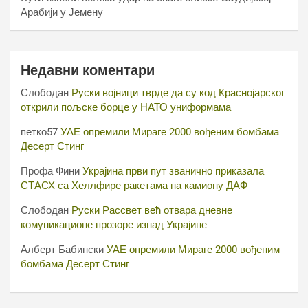
Арабији у Јемену
Недавни коментари
Слободан
Руски војници тврде да су код Краснојарског
открили пољске борце у НАТО униформама
петко57
УАЕ опремили Мираге 2000 вођеним бомбама
Десерт Стинг
Профа Фини
Украјина први пут званично приказала
СТАСХ са Хеллфире ракетама на камиону ДАФ
Слободан
Руски Рассвет већ отвара дневне
комуникационе прозоре изнад Украјине
Алберт Бабински
УАЕ опремили Мираге 2000 вођеним
бомбама Десерт Стинг