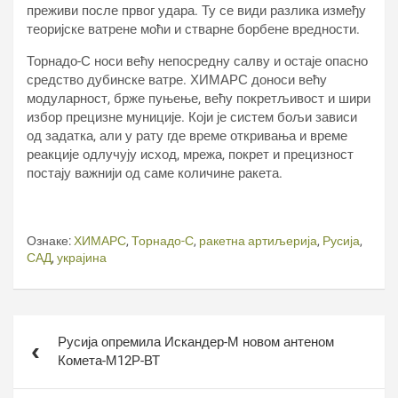
преживи после првог удара. Ту се види разлика између
теоријске ватрене моћи и стварне борбене вредности.
Торнадо-С носи већу непосредну салву и остаје опасно
средство дубинске ватре. ХИМАРС доноси већу
модуларност, брже пуњење, већу покретљивост и шири
избор прецизне муниције. Који је систем бољи зависи
од задатка, али у рату где време откривања и време
реакције одлучују исход, мрежа, покрет и прецизност
постају важнији од саме количине ракета.
Ознаке:
ХИМАРС
,
Торнадо-С
,
ракетна артиљерија
,
Русија
,
САД
,
украјина
Кретање
Русија опремила Искандер-М новом антеном
чланка
Комета-М12Р-ВТ