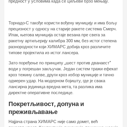
предност у условима када се циљеви брзо мењају.
Торнадо-С такође користи вођену муницију и има бољу
прецизност у односу на старије ракете система Смерч.
Ипак, његова муниција остаје везана пре свега за
ракетну артиљерију калибра 300 мм, без истог степена
разнородности који ХИМАРС добија кроз различите
типове пројектила из истог лансера.
Зато поређење по принципу „шест против дванаест“
води у погрешан закључак. Један систем тражи ефекат
кроз тежину салве, други кроз избор муниције и тачно
одмерен удар. На модерном бојишту, где је свака
лансирна јединица вредна мета, та разлика има
директне оперативне последице.
Покретљивост, допуна и
преживљавање
Најјача страна ХИМАРС није само домет, већ