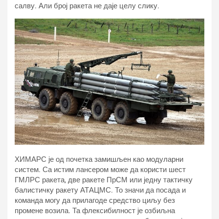
салву. Али број ракета не даје целу слику.
ХИМАРС је од почетка замишљен као модуларни
систем. Са истим лансером може да користи шест
ГМЛРС ракета, две ракете ПрСМ или једну тактичку
балистичку ракету АТАЦМС. То значи да посада и
команда могу да прилагоде средство циљу без
промене возила. Та флексибилност је озбиљна