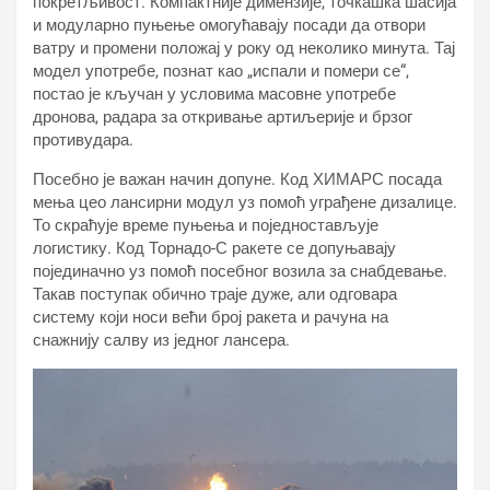
покретљивост. Компактније димензије, точкашка шасија
и модуларно пуњење омогућавају посади да отвори
ватру и промени положај у року од неколико минута. Тај
модел употребе, познат као „испали и помери се“,
постао је кључан у условима масовне употребе
дронова, радара за откривање артиљерије и брзог
противудара.
Посебно је важан начин допуне. Код ХИМАРС посада
мења цео лансирни модул уз помоћ уграђене дизалице.
То скраћује време пуњења и поједностављује
логистику. Код Торнадо-С ракете се допуњавају
појединачно уз помоћ посебног возила за снабдевање.
Такав поступак обично траје дуже, али одговара
систему који носи већи број ракета и рачуна на
снажнију салву из једног лансера.