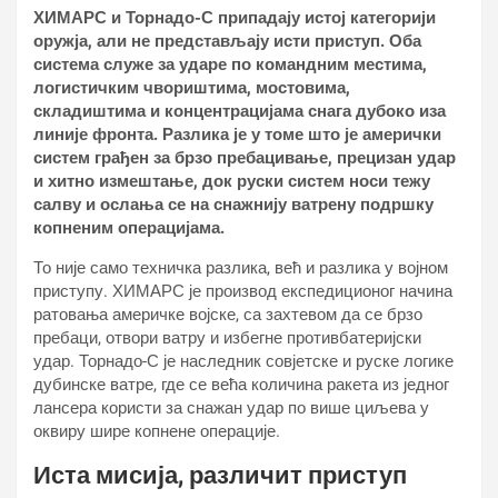
ХИМАРС и Торнадо-С припадају истој категорији
оружја, али не представљају исти приступ. Оба
система служе за ударе по командним местима,
логистичким чвориштима, мостовима,
складиштима и концентрацијама снага дубоко иза
линије фронта. Разлика је у томе што је амерички
систем грађен за брзо пребацивање, прецизан удар
и хитно измештање, док руски систем носи тежу
салву и ослања се на снажнију ватрену подршку
копненим операцијама.
То није само техничка разлика, већ и разлика у војном
приступу. ХИМАРС је производ експедиционог начина
ратовања америчке војске, са захтевом да се брзо
пребаци, отвори ватру и избегне противбатеријски
удар. Торнадо-С је наследник совјетске и руске логике
дубинске ватре, где се већа количина ракета из једног
лансера користи за снажан удар по више циљева у
оквиру шире копнене операције.
Иста мисија, различит приступ