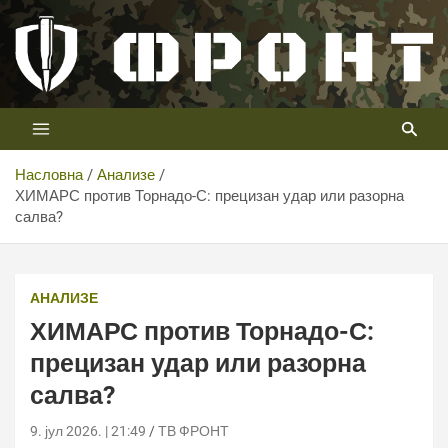
Скип
то
цонтент
Први војни канал у Србији
Телевизија ФРОНТ
Насловна
Анализе
ХИМАРС против Торнадо-С: прецизан удар или разорна
салва?
АНАЛИЗЕ
ХИМАРС против Торнадо-С:
прецизан удар или разорна
салва?
9. јул 2026. | 21:49
ТВ ФРОНТ