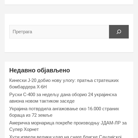
Недавно објављено
Кинески Ј-20 добио нову улогу: пратња стратешких
бомбардера Х-6Н
Руски С-400 за недељу дана оборио 24 украјинска
авиона новом тактиком заседе
Украјина потврдила ангажовање око 16.000 страних
бораца из 72 земље
Америчка морнарица покреће производњу ЈДАМ-ЛР за
Супер Хорнет
Хути извели велики удар на снаге блиске Саудијској