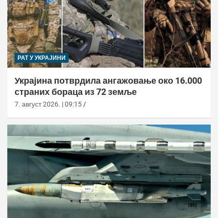
РАТ У УКРАЈИНИ
Украјина потврдила ангажовање око 16.000
страних бораца из 72 земље
7. август 2026. | 09:15