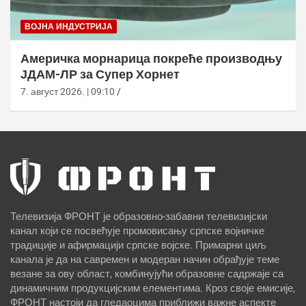
ВОЈНА ИНДУСТРИЈА
Америчка морнарица покреће производњу
ЈДАМ-ЛР за Супер Хорнет
7. август 2026. | 09:10
Телевизија ФРОНТ је образовно-забавни телевизијски
канал који се посвећује промовисању српске војничке
традиције и афирмацији српске војске. Примарни циљ
канала је да на савремен и модеран начин обрађује теме
везане за ову област, комбинујући образовне садржаје са
динамичним продукцијским елементима. Кроз своје емисије,
ФРОНТ настоји да гледаоцима приближи важне аспекте