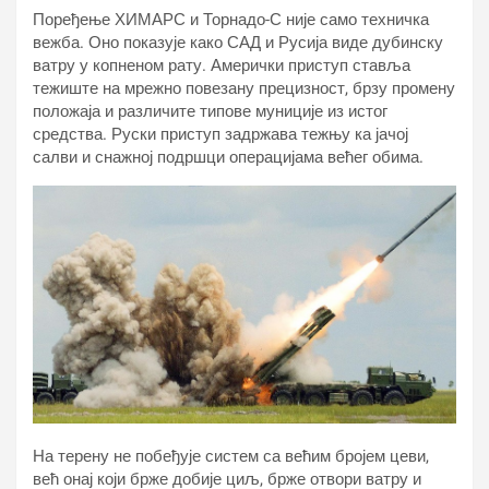
Поређење ХИМАРС и Торнадо-С није само техничка
вежба. Оно показује како САД и Русија виде дубинску
ватру у копненом рату. Амерички приступ ставља
тежиште на мрежно повезану прецизност, брзу промену
положаја и различите типове муниције из истог
средства. Руски приступ задржава тежњу ка јачој
салви и снажној подршци операцијама већег обима.
На терену не побеђује систем са већим бројем цеви,
већ онај који брже добије циљ, брже отвори ватру и