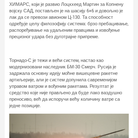
ХИМАРС, који је развио Лоцкхеед Мартин за Копнену
војску САД, постављен је на шасију 6×6 и довољно је
лак да се превози авионом Ц-130. Та способност
одређује целу филозофију система: брзо пребацивање,
распоређивање на удаљеним правцима и извођење
прецизног удара без дуготрајне припреме.
Торнадо-С је тежи и већи систем, настао као
модернизовани наследник БМ-30 Смерч. Русија је
задржала основну идеју моћне вишецевне ракетне
артиљерије, али је систем допунила савременијом
управом ватром и вођеним ракетама. Резултат је
средство које није прављено да буде лако ваздушно
преносиво, већ да испоручи већу количину ватре са
једне позиције.