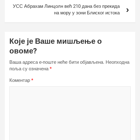
УСС Абрахам Линцолн већ 210 дана без прекида
на мору у зони Блиског истока
Које је Ваше мишљење о
овоме?
Ваша адреса е-поште неће бити објављена.
Неопходна
поља су означена
*
Коментар
*