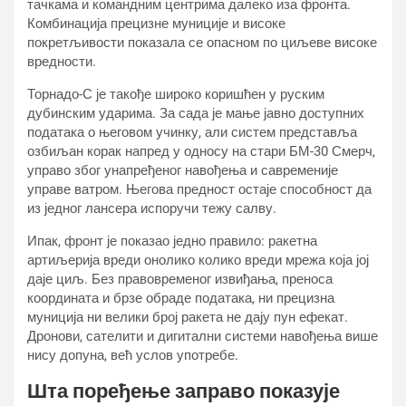
тачкама и командним центрима далеко иза фронта.
Комбинација прецизне муниције и високе
покретљивости показала се опасном по циљеве високе
вредности.
Торнадо-С је такође широко коришћен у руским
дубинским ударима. За сада је мање јавно доступних
података о његовом учинку, али систем представља
озбиљан корак напред у односу на стари БМ-30 Смерч,
управо због унапређеног навођења и савременије
управе ватром. Његова предност остаје способност да
из једног лансера испоручи тежу салву.
Ипак, фронт је показао једно правило: ракетна
артиљерија вреди онолико колико вреди мрежа која јој
даје циљ. Без правовременог извиђања, преноса
координата и брзе обраде података, ни прецизна
муниција ни велики број ракета не дају пун ефекат.
Дронови, сателити и дигитални системи навођења више
нису допуна, већ услов употребе.
Шта поређење заправо показује