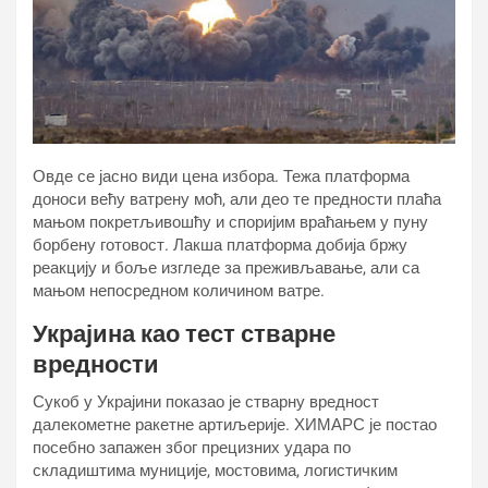
Овде се јасно види цена избора. Тежа платформа
доноси већу ватрену моћ, али део те предности плаћа
мањом покретљивошћу и споријим враћањем у пуну
борбену готовост. Лакша платформа добија бржу
реакцију и боље изгледе за преживљавање, али са
мањом непосредном количином ватре.
Украјина као тест стварне
вредности
Сукоб у Украјини показао је стварну вредност
далекометне ракетне артиљерије. ХИМАРС је постао
посебно запажен због прецизних удара по
складиштима муниције, мостовима, логистичким