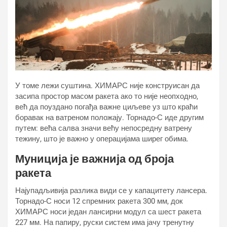
У томе лежи суштина. ХИМАРС није конструисан да
засипа простор масом ракета ако то није неопходно,
већ да поуздано погађа важне циљеве уз што краћи
боравак на ватреном положају. Торнадо-С иде другим
путем: већа салва значи већу непосредну ватрену
тежину, што је важно у операцијама ширег обима.
Муниција је важнија од броја
ракета
Најупадљивија разлика види се у капацитету лансера.
Торнадо-С носи 12 спремних ракета 300 мм, док
ХИМАРС носи један лансирни модул са шест ракета
227 мм. На папиру, руски систем има јачу тренутну