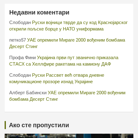
Недавни коментари
Слободан
Руски војници тврде да су код Краснојарског
открили пољске борце у НАТО униформама
петко57
УАЕ опремили Мираге 2000 вођеним бомбама
Десерт Стинг
Профа Фини
Украјина први пут званично приказала
СТАСХ са Хеллфире ракетама на камиону ДАФ
Слободан
Руски Рассвет већ отвара дневне
комуникационе прозоре изнад Украјине
Алберт Бабински
УАЕ опремили Мираге 2000 вођеним
бомбама Десерт Стинг
Ако сте пропустили