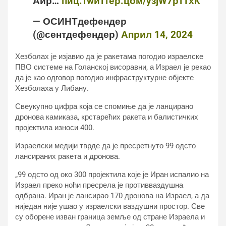
Аир…
пиц.тwиттер.цом/yзјW7ртТхК
— ОСИНТдефендер
(@сентдефендер)
Април 14, 2024
Хезболах је изјавио да је ракетама погодио израелске
ПВО системе на Голанској висоравни, а Израел је рекао
да је као одговор погодио инфраструктурне објекте
Хезболаха у Либану.
Свеукупно цифра која се спомиње да је ланцирано
дронова камиказа, крстарећих ракета и балистичких
пројектила износи 400.
Израелски медији тврде да је пресретнуто 99 одсто
лансираних ракета и дронова.
„99 одсто од око 300 пројектила које је Иран испалио на
Израел преко ноћи пресрела је противваздушна
одбрана. Иран је лансирао 170 дронова на Израел, а да
ниједан није ушао у израелски ваздушни простор. Све
су оборене изван граница земље од стране Израела и