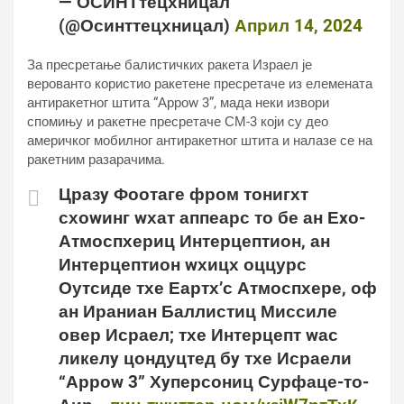
— ОСИНТтецхницал
(@Осинттецхницал)
Април 14, 2024
За пресретање балистичких ракета Израел је
верованто користио ракетене пресретаче из елемената
антиракетног штита “Арроw 3”, мада неки извори
спомињу и ракетне пресретаче СМ-3 који су део
америчког мобилног антиракетног штита и налазе се на
ракетним разарачима.
Цразy Фоотаге фром тонигхт
схоwинг wхат аппеарс то бе ан Еxо-
Атмоспхериц Интерцептион, ан
Интерцептион wхицх оццурс
Оутсиде тхе Еартх’с Атмоспхере, оф
ан Ираниан Баллистиц Миссиле
овер Исраел; тхе Интерцепт wас
ликелy цондуцтед бy тхе Исраели
“Арроw 3” Хyперсониц Сурфаце-то-