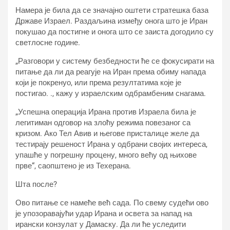
Намера је била да се значајно оштети стратешка база
Државе Израел. Раздаљина између онога што је Иран
покушао да постигне и онога што се заиста догодило су
светлосне године.
„Разговори у систему безбедности ће се фокусирати на
питање да ли да реагује на Иран према обиму напада
који је покренуо, или према резултатима које је
постигао. ., кажу у израелским одбрамбеним снагама.
„Успешна операција Ирана против Израела била је
легитиман одговор на злоћу режима повезаног са
кризом. Ако Тел Авив и његове присталице желе да
тестирају решеност Ирана у одбрани својих интереса,
упашће у погрешну процену, много већу од њихове
прве“, саопштено је из Техерана.
Шта после?
Ово питање се намеће већ сада. По свему судећи ово
је упозоравајући удар Ирана и освета за напад на
ирански конзулат у Дамаску. Да ли ће уследити