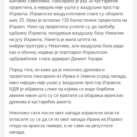
његових савезника. Лансирано је још 30 крстарећих
пројектила, а ниједна није ушла у ваздушни простор
Израела. Израелске ваздухопловне снаге су обориле
њих 25. Иран је испалио 120 балистичких пројектила на
Израел. Неке од пројектила успеле су да заобиђу
одбрану Израела, погодивши ваздушну базу Неватим
на југу Израела. Нанета је мала штета на
инфраструктури у Неватиму, али ваздушна база ради
као и обично, изјавио је портпарол Израелских
одбрамбених снага адмирал Даниел Хагари.
Поред тога, он каже да је неколико дронова и
пројектила лансирано из Ирака и Јемена усред напада,
иако ниједан није ушао у ваздушни простор Израела.
ИДФ је објавила слике на којима се виде борбени
авиони након што су се вратили са обарања иранских
дронова и крстарећих ракета.
Неколико сати после овог напада израелске власти
огласиле су се да се из овог напада Ирана на Израел
гледа на иранске намере, а не само на резултате
напада.