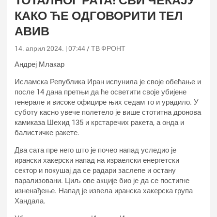
ТОТАЛНОГ РАТА! СВИ ЧЕКАЈУ
КАКО ЋЕ ОДГОВОРИТИ ТЕЛ
АВИВ
14. април 2024. | 07:44
ТВ ФРОНТ
Андреј Млакар
Исламска Република Иран испунила је своје обећање и
после 14 дана претњи да ће осветити своје убијене
генерале и високе официре њих седам то и урадило. У
суботу касно увече полетело је више стотитна дронова
камиказа Шехид 135 и крстаречих ракета, а онда и
балистичке ракете.
Два сата пре него што је почео напад уследио је
ирански хакерски напад на израелски енергетски
сектор и покушај да се радари заслепе и остану
парализовани. Циљ ове акције био је да се постигне
изненађење. Напад је извела иранска хакерска група
Хандала.