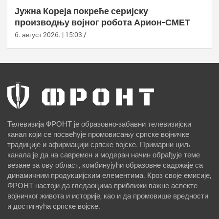
Јужна Кореја покреће серијску
производњу војног робота Арион-СМЕТ
6. август 2026. | 15:03
Телевизија ФРОНТ је образовно-забавни телевизијски
канал који се посвећује промовисању српске војничке
традиције и афирмацији српске војске. Примарни циљ
канала је да на савремен и модеран начин обрађује теме
везане за ову област, комбинујући образовне садржаје са
динамичним продукцијским елементима. Кроз своје емисије,
ФРОНТ настоји да гледаоцима приближи важне аспекте
војничког живота и историје, као и да промовише вредности
и достигнућа српске војске.