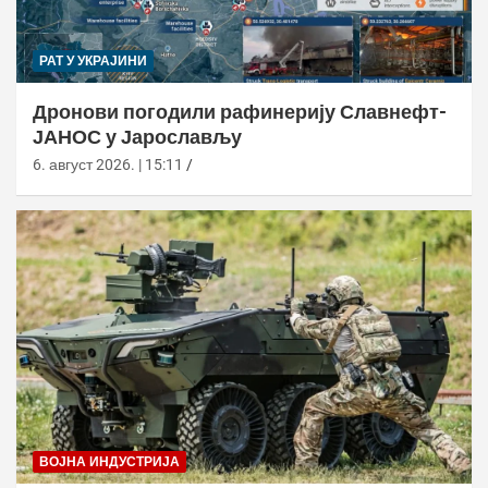
РАТ У УКРАЈИНИ
Дронови погодили рафинерију Славнефт-
ЈАНОС у Јарослављу
6. август 2026. | 15:11
ВОЈНА ИНДУСТРИЈА