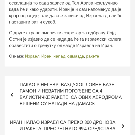
ескалација то сада зависи од Тел Авива искључиво
када ће и како ударити. Иран је и сам напоменуо да је
крај операције, али да све зависи од Израела да ли ће
наставити рат и сукоб.
С друге стране амерички секретар за одбрану Лојд
Остин је изјавио да се нада да ће га израелски колега
обавестити о тренутку одмазде Израела на Иран.
Ознаке:
Израел
,
Иран
,
напад
,
одмазда
,
ракете
Кретање
ПАКАО У НЕГЕВУ: ВАЗДУХОПЛОВНЕ БАЗЕ
чланка
РАМОН И НЕВАТИМ ПОГОЂЕНЕ СА 4
БАЛИСТИЧКЕ РАКЕТЕ! СА ОВИХ АЕРОДРОМА
ВРШЕНИ СУ НАПАДИ НА ДАМАСК
ИРАН НАПАО ИЗРАЕЛ СА ПРЕКО 300 ДРОНОВА
И РАКЕТА: ПРЕСРЕТНУТО 99% СРЕДСТАВА