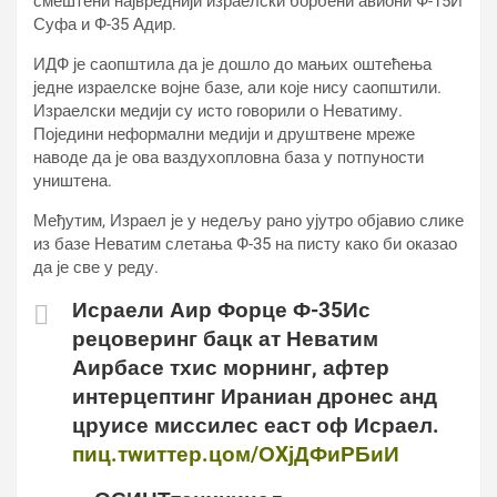
смештени највреднији израелски борбени авиони Ф-15И
Суфа и Ф-35 Адир.
ИДФ је саопштила да је дошло до мањих оштећења
једне израелске војне базе, али које нису саопштили.
Израелски медији су исто говорили о Неватиму.
Поједини неформални медији и друштвене мреже
наводе да је ова ваздухопловна база у потпуности
уништена.
Међутим, Израел је у недељу рано ујутро објавио слике
из базе Неватим слетања Ф-35 на писту како би оказао
да је све у реду.
Исраели Аир Форце Ф-35Ис
рецоверинг бацк ат Неватим
Аирбасе тхис морнинг, афтер
интерцептинг Ираниан дронес анд
цруисе миссилес еаст оф Исраел.
пиц.тwиттер.цом/ОXјДФиРБиИ