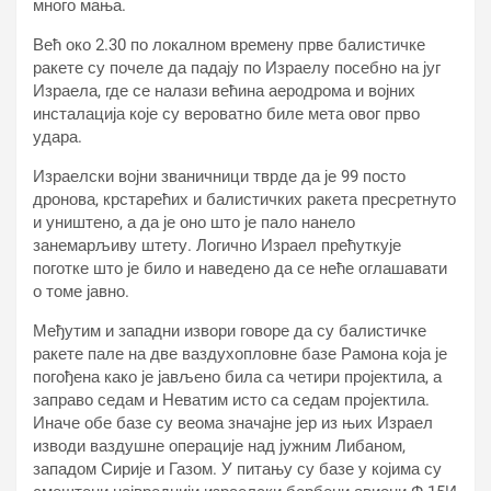
много мања.
Већ око 2.30 по локалном времену прве балистичке
ракете су почеле да падају по Израелу посебно на југ
Израела, где се налази већина аеродрома и војних
инсталација које су вероватно биле мета овог прво
удара.
Израелски војни званичници тврде да је 99 посто
дронова, крстарећих и балистичких ракета пресретнуто
и уништено, а да је оно што је пало нанело
занемарљиву штету. Логично Израел прећуткује
поготке што је било и наведено да се неће оглашавати
о томе јавно.
Међутим и западни извори говоре да су балистичке
ракете пале на две ваздухопловне базе Рамона која је
погођена како је јављено била са четири пројектила, а
заправо седам и Неватим исто са седам пројектила.
Иначе обе базе су веома значајне јер из њих Израел
изводи ваздушне операције над јужним Либаном,
западом Сирије и Газом. У питању су базе у којима су