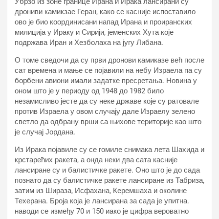
Убрзо из зоне границе Ирана и Ирака лансирани су
дрониви камикзае Геран, како се касније испоставило
ово је био координисани напад Ирана и проиранских
милиција у Ираку и Сирији, јеменских Хута које
подржава Иран и Хезболаха на југу Либана.
О томе сведочи да су први дронови камиказе већ после
сат времена и мање се појавили на небу Израела па су
борбени авиони имали задатке пресретања. Новина у
оном што је у периоду од 1948 до 1982 било
незамисливо јесте да су неке државе које су ратовале
против Израела у овом случају дале Израелу зелено
светло да одбрану врши са њихове територије као што
је случај Јордана.
Из Ирака појавиле су се гомиле снимака лета Шахида и
крстарећих ракета, а онда неки два сата касније
лансиране су и балистичке ракете. Оно што је до сада
познато да су балистичке ракете лансиране из Табриза,
затим из Шираза, Исфахана, Керемшаха и околине
Техерана. Броја која је лансирана за сада је упитна.
наводи се између 70 и 150 иако је цифра вероватно