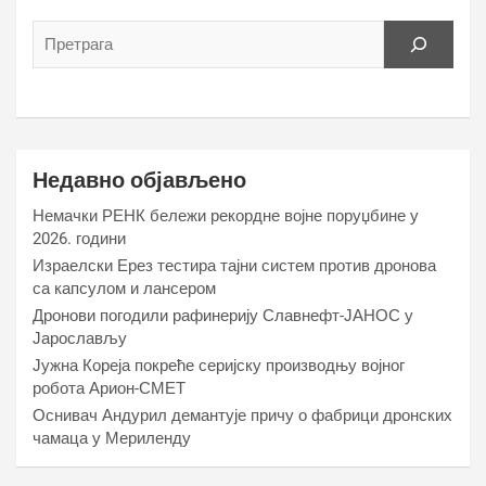
Недавно објављено
Немачки РЕНК бележи рекордне војне поруџбине у
2026. години
Израелски Ерез тестира тајни систем против дронова
са капсулом и лансером
Дронови погодили рафинерију Славнефт-ЈАНОС у
Јарослављу
Јужна Кореја покреће серијску производњу војног
робота Арион-СМЕТ
Оснивач Андурил демантује причу о фабрици дронских
чамаца у Мериленду