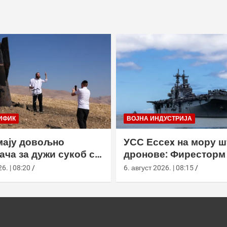
ИФИК
ВОЈНА ИНДУСТРИЈА
мају довољно
УСС Ессеx на мору 
ача за дужи сукоб са
дронове: Фиресторм
склопио 12 Сqуалл л
6. | 08:20
6. август 2026. | 08:15
без допуне са копна