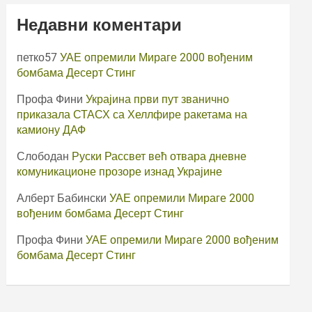
Недавни коментари
петко57
УАЕ опремили Мираге 2000 вођеним
бомбама Десерт Стинг
Профа Фини
Украјина први пут званично
приказала СТАСХ са Хеллфире ракетама на
камиону ДАФ
Слободан
Руски Рассвет већ отвара дневне
комуникационе прозоре изнад Украјине
Алберт Бабински
УАЕ опремили Мираге 2000
вођеним бомбама Десерт Стинг
Профа Фини
УАЕ опремили Мираге 2000 вођеним
бомбама Десерт Стинг