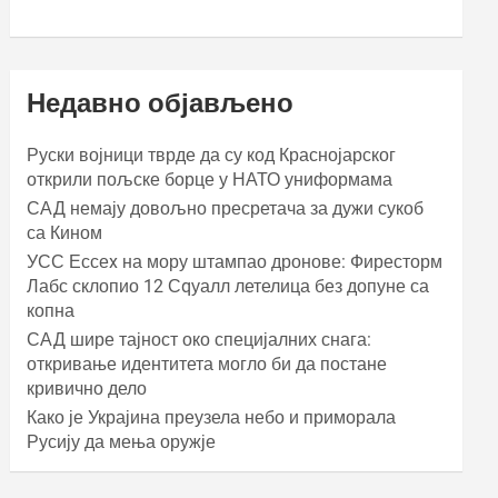
Недавно објављено
Руски војници тврде да су код Краснојарског
открили пољске борце у НАТО униформама
САД немају довољно пресретача за дужи сукоб
са Кином
УСС Ессеx на мору штампао дронове: Фиресторм
Лабс склопио 12 Сqуалл летелица без допуне са
копна
САД шире тајност око специјалних снага:
откривање идентитета могло би да постане
кривично дело
Како је Украјина преузела небо и приморала
Русију да мења оружје