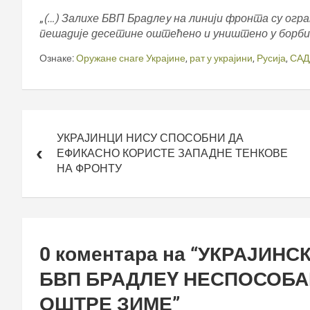
„
(…) Залихе БВП Брадлеy
на линији фронта су огра
пешадије десетине оштећено и уништено у борби
Ознаке:
Оружане снаге Украјине
,
рат у украјини
,
Русија
,
САД
Кретање
чланка
УКРАЈИНЦИ НИСУ СПОСОБНИ ДА
ЕФИКАСНО КОРИСТЕ ЗАПАДНЕ ТЕНКОВЕ
НА ФРОНТУ
0 коментара на “
УКРАЈИНСК
БВП БРАДЛЕY НЕСПОСОБА
ОШТРЕ ЗИМЕ
”