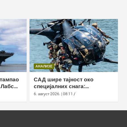
АНАЛИЗЕ
штампао
САД шире тајност око
 Лабс
специјалних снага:
етелица
откривање идентитета могло
6. август 2026. | 08:11
би да постане кривично дело