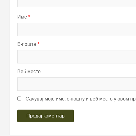
Име
*
Е-пошта
*
Веб место
Сачувај моје име, е-пошту и веб место у овом п