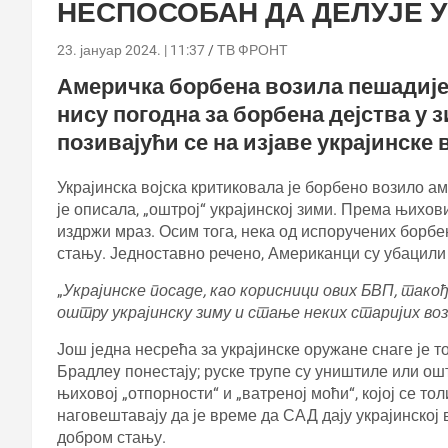
НЕСПОСОБАН ДА ДЕЛУЈЕ 
23. јануар 2024. | 11:37
ТВ ФРОНТ
Америчка борбена возила пешадије 
нису погодна за борбена дејства у
позивајући се на изјаве украјинске в
Украјинска војска критиковала је борбено возило ам
је описала, „оштрој“ украјинској зими. Према њихов
издржи мраз. Осим тога, нека од испоручених борбе
стању. Једноставно речено, Американци су убацили 
„
Украјинске посаде, као корисници ових БВП, тако
оштру украјинску зиму и стање неких старијих воз
Још једна несрећа за украјинске оружане снаге је 
Брадлеy понестају; руске трупе су уништиле или ош
њиховој „отпорности“ и „ватреној моћи“, којој се тол
наговештавају да је време да САД дају украјинској 
добром стању.