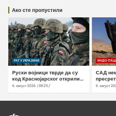
Ако сте пропустили
РАТ У УКРАЈИНИ
ИНДО-ПАЦ
Руски војници тврде да су
САД не
код Краснојарског открили
пресрет
пољске борце у НАТО
Кином
6. август 2026. | 08:25
6. август 202
униформама