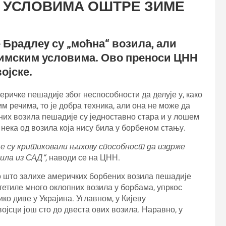
У УСЛОВИМА ОШТРЕ ЗИМЕ
Брадлеy су „моћна“ возила, али
 зимским условима. Ово преноси ЦНН
ојске.
еричке пешадије због неспособности да делује у, како
им речима, то је добра техника, али она не може да
них возила пешадије су једноставно стара и у лошем
нека од возила која нису била у борбеном стању.
ђе су критиковали њихову способност да издрже
ила из САД“,
наводи се на ЦНН.
то што залихе америчких борбених возила пешадије
тетиле много оклопних возила у борбама, упркос
ико диве у Украјина. Углавном, у Кијеву
војсци још сто до двеста ових возила. Наравно, у