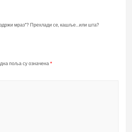
 издржи мраз“? Прехлади се, кашље…или шта?
дна поља су означена
*