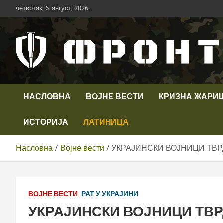
Скип
четвртак, 6. август, 2026.
то
цонтент
Први војни канал у Србији
Телевизија ФРОНТ
НАСЛОВНА
ВОЈНЕ ВЕСТИ
КРИЗНА ЖАРИ
ИСТОРИЈА
ЛАТИНИЦА
Насловна
Војне вести
УКРАЈИНСКИ ВОЈНИЦИ ТВР
ВОЈНЕ ВЕСТИ
РАТ У УКРАЈИНИ
УКРАЈИНСКИ ВОЈНИЦИ ТВР