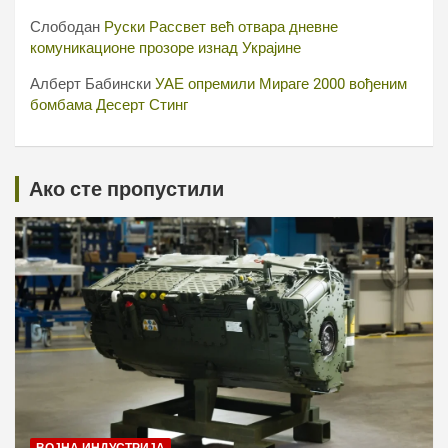
Слободан
Руски Рассвет већ отвара дневне
комуникационе прозоре изнад Украјине
Алберт Бабински
УАЕ опремили Мираге 2000 вођеним
бомбама Десерт Стинг
Ако сте пропустили
ВОЈНА ИНДУСТРИЈА