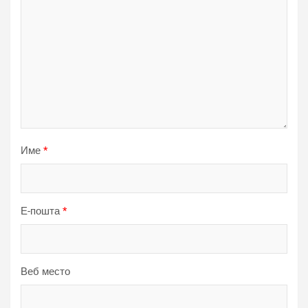
Име
*
Е-пошта
*
Веб место