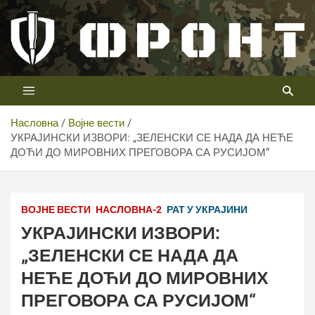
Скип
то
цонтент
Први војни канал у Србији
Телевизија ФРОНТ
Насловна
Војне вести
УКРАЈИНСКИ ИЗВОРИ: „ЗЕЛЕНСКИ СЕ НАДА ДА НЕЋЕ
ДОЋИ ДО МИРОВНИХ ПРЕГОВОРА СА РУСИЈОМ“
ВОЈНЕ ВЕСТИ
НАСЛОВНА-2
РАТ У УКРАЈИНИ
УКРАЈИНСКИ ИЗВОРИ:
„ЗЕЛЕНСКИ СЕ НАДА ДА
НЕЋЕ ДОЋИ ДО МИРОВНИХ
ПРЕГОВОРА СА РУСИЈОМ“