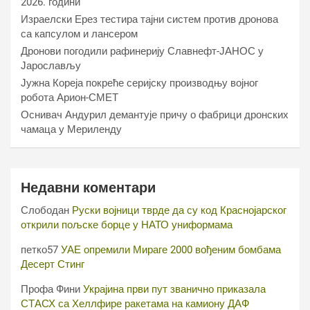
2026. години
Израелски Ерез тестира тајни систем против дронова
са капсулом и лансером
Дронови погодили рафинерију Славнефт-ЈАНОС у
Јарослављу
Јужна Кореја покреће серијску производњу војног
робота Арион-СМЕТ
Оснивач Андурил демантује причу о фабрици дронских
чамаца у Мериленду
Недавни коментари
Слободан
Руски војници тврде да су код Краснојарског
открили пољске борце у НАТО униформама
петко57
УАЕ опремили Мираге 2000 вођеним бомбама
Десерт Стинг
Профа Фини
Украјина први пут званично приказала
СТАСХ са Хеллфире ракетама на камиону ДАФ