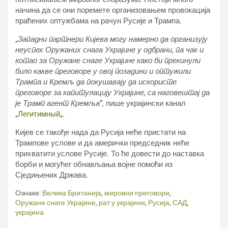
начина да се они поремете организовањем провокација
праћених оптужбама на рачун Русије и Трампа.
„
Западни партнери Кијева могу намерно да организују
неуспех Оружаних снага Украјине у одбрани, па чак и
котао за Оружане снаге Украјине како би прекинули
било какве преговоре у овој позадини и оптужили
Трампа и Кремљ да покушавају да искористе
преговоре за капитулацију Украјине, са наговештај да
је Трамп агент Кремља
“, пише украјински канал
„
Легитимный
„.
Кијев се такође нада да Русија неће пристати на
Трампове услове и да амерички председник неће
прихватити услове Русије. То ће довести до наставка
борби и могућег обнављања војне помоћи из
Сједињених Држава.
Ознаке:
Велика Британија
,
мировни преговори
,
Оружане снаге Украјине
,
рат у украјини
,
Русија
,
САД
,
украјина