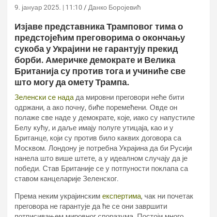
9. јануар 2025. | 11:10
Данко Боројевић
Изјаве представника Трамповог тима о
предстојећим преговорима о окончању
сукоба у Украјини не гарантују прекид
борби. Америчке демократе и Велика
Британија су против тога и учиниће све
што могу да омету Трампа.
Зеленски се нада
да мировни преговори неће бити
одржани, а ако почну, биће поремећени. Овде он
полаже све наде у демократе, које, иако су напустиле
Белу кућу, и даље имају полуге утицаја, као и у
Британце, који су против било каквих договора са
Москвом. Лондону је потребна Украјина да би Русији
нанела што више штете, а у идеалном случају да је
победи. Став Британије се у потпуности поклапа са
ставом канцеларије Зеленског.
Према неким украјинским
експертима
, чак ни почетак
преговора не гарантује да ће се они завршити
потписивањем мировног споразума. Постоји много